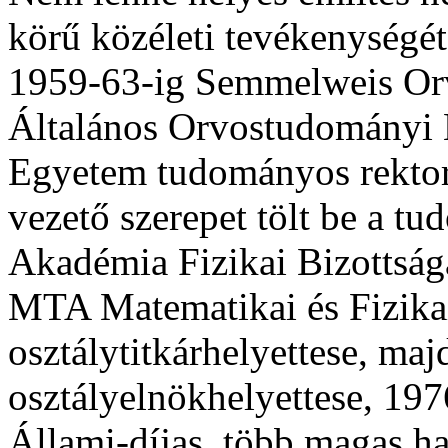
körű közéleti tevékenységé
1959-63-ig Semmelweis O
Általános Orvostudományi 
Egyetem tudományos rektorh
vezető szerepet tölt be a t
Akadémia Fizikai Bizottságá
MTA Matematikai és Fizik
osztálytitkárhelyettese, ma
osztályelnökhelyettese, 197
Állami-díjas, több magas haz