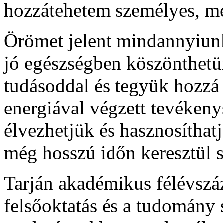
hozzátehetem személyes, me
Örömet jelent mindannyiun
jó egészségben köszönthetün
tudásoddal és tegyük hozzá
energiával végzett tevékenys
élvezhetjük és hasznosíthat
még hosszú időn keresztül 
Tarján akadémikus félévszáza
felsőoktatás és a tudomány 