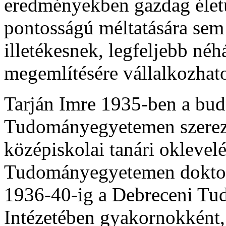
eredményekben gazdag élet
pontosságú méltatására se
illetékesnek, legfeljebb né
megemlítésére vállalkozhat
Tarján Imre 1935-ben a bud
Tudományegyetemen szerezt
középiskolai tanári oklevel
Tudományegyetemen doktorál
1936-40-ig a Debreceni Tu
Intézetében gyakornokként,