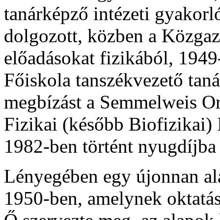
tanárképző intézeti gyakor
dolgozott, közben a Közgaz
előadásokat fizikából, 1949
Főiskola tanszékvezető taná
megbízást a Semmelweis O
Fizikai (később Biofizikai)
1982-ben történt nyugdíjba v
Lényegében egy újonnan alak
1950-ben, amelynek oktatá