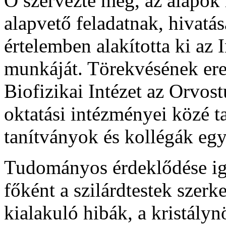
Ő szervezte meg, az alapok 
alapvető feladatnak, hivatás
értelemben alakította ki az I
munkáját. Törekvésének er
Biofizikai Intézet az Orvo
oktatási intézményei közé t
tanítványok és kollégák egy
Tudományos érdeklődése ige
főként a szilárdtestek szer
kialakuló hibák, a kristályn