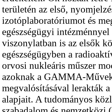
területén az első, nyomjelz
izotóplaboratóriumot és me
egészségügyi intézménnyel
viszonylatban is az elsők köz
egészségügyben a radioakt
orvosi nukleáris műszer mod
azoknak a GAMMA-Művek r
megvalósításával lerakták a
alapjait. A tudományos köz
szabadalom és nemzetközi 