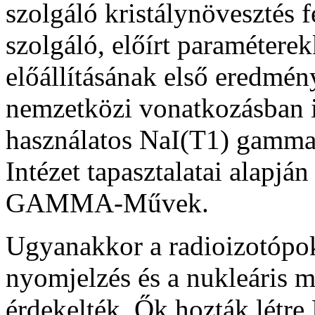
szolgáló kristálynövesztés f
szolgáló, előírt paramétere
előállításának első eredmén
nemzetközi vonatkozásban is
használatos NaI(T1) gammas
Intézet tapasztalatai alapjá
GAMMA-Művek.
Ugyanakkor a radioizotópok
nyomjelzés és a nukleáris m
érdekelték. Ők hozták létr