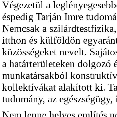
Végezetül a leglényegesebb
éspedig Tarján Imre tudomán
Nemcsak a szilárdtestfizika,
itthon és külföldön egyaránt
közösségeket nevelt. Sajáto
a határterületeken dolgozó
munkatársakból konstruktí
kollektívákat alakított ki.
tudomány, az egészségügy, i
Nem lenne helyes említés né