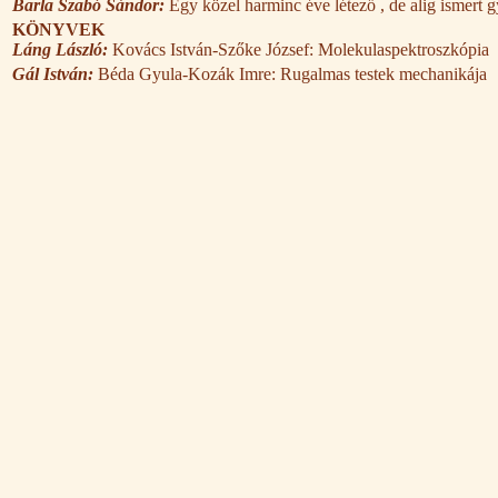
Barla Szabó Sándor:
Egy közel harminc éve létező , de alig ismert 
KÖNYVEK
Láng László:
Kovács István-Szőke József: Molekulaspektroszkópia
Gál István:
Béda Gyula-Kozák Imre: Rugalmas testek mechanikája