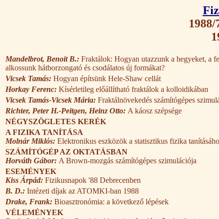
Fiz
1988/7
1
Mandelbrot, Benoit B.:
Fraktálok: Hogyan utazzunk a hegyeket, a fe
alkossunk hátborzongató és csodálatos új formákat?
Vicsek Tamás:
Hogyan építsünk Hele-Shaw cellát
Horkay Ferenc:
Kísérletileg előállítható fraktálok a kolloidikában
Vicsek Tamás-Vicsek Mária:
Fraktálnövekedés számítógépes szimulá
Richter, Peter H.-Peitgen, Heinz Otto:
A káosz szépsége
NÉGYSZÖGLETES KERÉK
A FIZIKA TANÍTÁSA
Molnár Miklós:
Elektronikus eszközök a statisztikus fizika tanításáh
SZÁMÍTÓGÉP AZ OKTATÁSBAN
Horváth Gábor:
A Brown-mozgás számítógépes szimulációja
ESEMÉNYEK
Kiss Árpád:
Fizikusnapok '88 Debrecenben
B. D.:
Intézeti díjak az ATOMKI-ban 1988
Drake, Frank:
Bioasztronómia: a következő lépések
VÉLEMÉNYEK