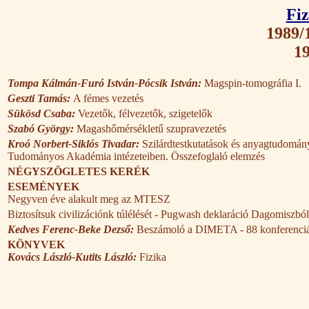
Fiz
1989/1
19
Tompa Kálmán-Furó István-Pócsik István:
Magspin-tomográfia I.
Geszti Tamás:
A fémes vezetés
Sükösd Csaba:
Vezetők, félvezetők, szigetelők
Szabó György:
Magashőmérsékletű szupravezetés
Kroó Norbert-Siklós Tivadar:
Szilárdtestkutatások és anyagtudomán
Tudományos Akadémia intézeteiben. Összefoglaló elemzés
NÉGYSZÖGLETES KERÉK
ESEMÉNYEK
Negyven éve alakult meg az MTESZ
Biztosítsuk civilizációnk túlélését - Pugwash deklaráció Dagomiszból
Kedves Ferenc-Beke Dezső:
Beszámoló a DIMETA - 88 konferenciá
KÖNYVEK
Kovács László-Kutits László:
Fizika