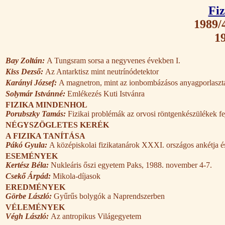
Fiz
1989/4
19
Bay Zoltán:
A Tungsram sorsa a negyvenes években I.
Kiss Dezső:
Az Antarktisz mint neutrínódetektor
Karányi József:
A magnetron, mint az ionbombázásos anyagporlasztá
Solymár Istvánné:
Emlékezés Kuti Istvánra
FIZIKA MINDENHOL
Porubszky Tamás:
Fizikai problémák az orvosi röntgenkészülékek fe
NÉGYSZÖGLETES KERÉK
A FIZIKA TANÍTÁSA
Pákó Gyula:
A középiskolai fizikatanárok XXXI. országos ankétja és
ESEMÉNYEK
Kertész Béla:
Nukleáris őszi egyetem Paks, 1988. november 4-7.
Csekő Árpád:
Mikola-díjasok
EREDMÉNYEK
Görbe László:
Gyűrűs bolygók a Naprendszerben
VÉLEMÉNYEK
Végh László:
Az antropikus Világegyetem