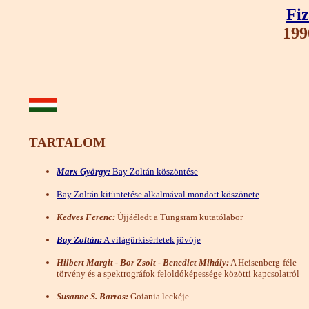
Fiz
199
TARTALOM
Marx György:
Bay Zoltán köszöntése
Bay Zoltán kitüntetése alkalmával mondott köszönete
Kedves Ferenc:
Újjáéledt a Tungsram kutatólabor
Bay Zoltán:
A világűrkísérletek jövője
Hilbert Margit - Bor Zsolt - Benedict Mihály:
A Heisenberg-féle
törvény és a spektrográfok feloldóképessége közötti kapcsolatról
Susanne S. Barros:
Goiania leckéje