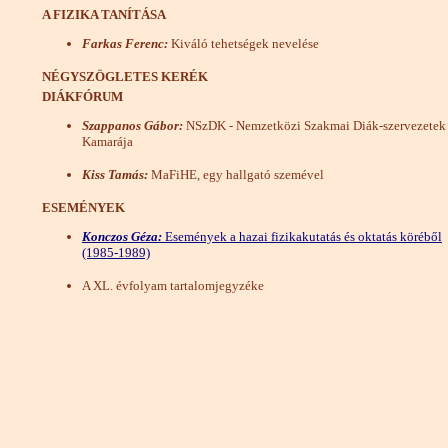
A FIZIKA TANÍTÁSA
Farkas Ferenc:
Kiváló tehetségek nevelése
NÉGYSZÖGLETES KERÉK
DIÁKFÓRUM
Szappanos Gábor:
NSzDK - Nemzetközi Szakmai Diák-szervezetek
Kamarája
Kiss Tamás:
MaFiHE, egy hallgató szemével
ESEMÉNYEK
Konczos Géza:
Események a hazai fizikakutatás és oktatás köréből
(1985-1989)
A XL. évfolyam tartalomjegyzéke