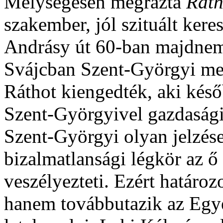
Mélységesen megrázta
Ráth
szakember, jól szituált keres
Andrásy út 60-
ban majdnem
Svájcban Szent-Györgyi meg
Ráthot kiengedték, aki kés
Szent-Györgyivel gazdaság
Szent-Györgyi olyan jelzése
bizalmatlansági légkör az ő
veszélyezteti. Ezért határoz
hanem továbbutazik az Egye