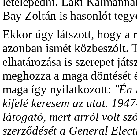
letelepedni. Laki Kálmánnal 
Bay Zoltán is hasonlót tegy
Ekk
or úgy látszott, hogy a
azonban ismét közbeszólt. 
elhatározása is szerepet ját
meghozza a maga döntését él
maga így nyilatkozott:
"
Én 
kifelé keresem az utat. 19
látogató, mert arról volt sz
szerződését a General Elect