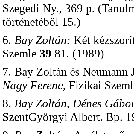
Szegedi Ny., 369 p. (Tanu
történetéből 15.
)
6.
Bay Zoltán:
Két kézszorít
Szemle
39
81. (1989)
7. Bay Zoltán és Neumann Já
Nagy Ferenc,
Fizikai Szem
8.
Bay Zoltán, Dénes Gábor,
SzentGyörgyi Albert. Bp. 1