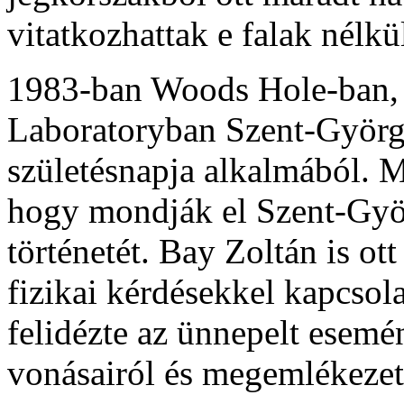
vitatkozhattak e falak nélk
1983-ban Woods Hole-ban, 
Laboratoryban Szent-György
születésnapja alkalmából. 
hogy mondják el Szent-Györ
történetét. Bay Zoltán is ot
fizikai kérdésekkel kapcsol
felidézte az ünnepelt esemé
vonásairól és megemlékezett