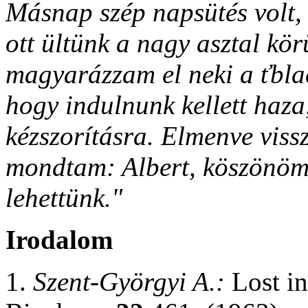
Másnap szép napsütés volt, M
ott ültün
k a nagy asztal kör
magyarázzam el neki a ťblac
hogy indulnunk kellett haza,
kézszorításra. Elmenve vis
mondtam: Albert, köszönöm
lehettünk."
Irodalom
1.
Szent-Györgyi A.:
Lost in