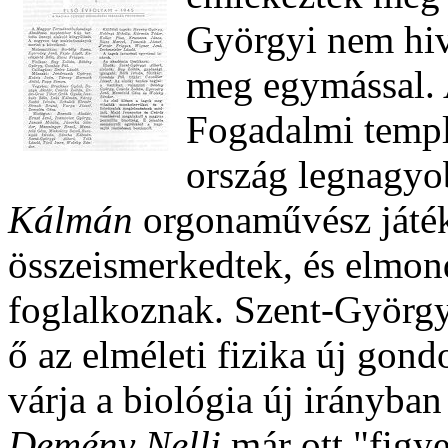
Györgyi nem hiv
meg egymással. 
Fogadalmi templ
ország legnagyo
Kálmán
orgonaművész játék
összeismerkedtek, és elmo
foglalkoznak. Szent-György 
ő az elméleti fizika új gond
várja a biológia új irányban
Demény Nelli
már ott "figy