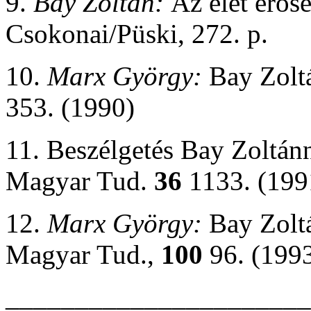
9.
Bay Zoltán:
Az élet erős
Csokonai/Püski, 272. p.
10.
Marx György:
Bay Zolt
353. (1990)
11. Beszélgetés Bay Zoltánn
Magyar Tud.
36
1133. (199
12.
Marx György:
Bay Zolt
Magyar Tud.,
100
96. (199
______________________