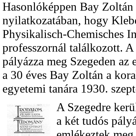
Hasonlóképpen Bay Zoltán 
nyilatkozatában, hogy Klebe
Physikalisch-Chemisches In
professzornál találkozott. A
pályázza meg Szegeden az elm
a 30 éves Bay Zoltán a kora
egyetemi tanára 1930. szep
A Szegedre kerü
a két tudós pály
emlékeztek meg 