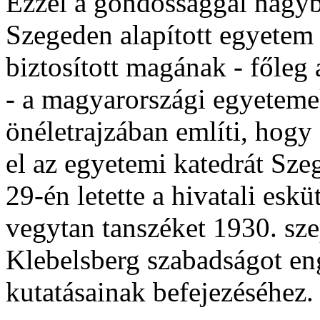
Ezzel a gondossággal nagyb
Szegeden alapított egyetem
biztosított magának - főleg
- a magyarországi egyeteme
önéletrajzában említi, hogy
el az egyetemi katedrát Sze
29-én letette a hivatali eskü
vegytan tanszéket 1930. sze
Klebelsberg szabadságot eng
kutatásainak befejezéséhez.