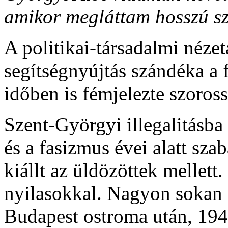
amikor megláttam hosszú sza
A politikai-társadalmi néze
segítségnyújtás szándéka a f
időben is fémjelezte szoross
Szent-Györgyi illegalitásba
és a fasizmus évei alatt sza
kiállt az üldözöttek mellett
nyilasokkal. Nagyon sokan 
Budapest ostroma után, 19