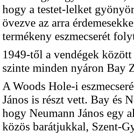
hogy a testet-lelket gyönyö
övezve az arra
érdemesekkel
termékeny eszmecserét foly
1949-től a vendégek között v
szinte minden nyáron Bay Zo
A Woods Hole-i eszmecser
János is ré
szt vett. Bay és 
hogy Neumann János egy alk
közös barátjukkal, Szent-Gyö