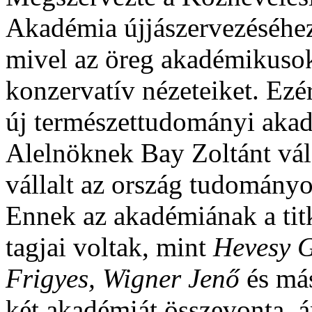
Akadémia újjászervezéséhez
mivel az öreg akadé
mikusok
konzervatív nézeteiket. Ezé
új természettudományi akadé
Alelnöknek Bay Zoltánt vála
vállalt az ország tudomány
Ennek az akadémiának a ti
tagjai voltak, mint
Hevesy G
Frigyes, Wigner Jenő
és má
két akadémiát összevonta, 