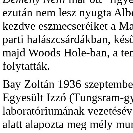
ezután nem lesz nyugta Albe
kezdve eszmecseréiket a Ma
parti halászcsárdákban, ké
majd Woods Hole-ban, a ten
folytatták.
Bay Zoltán 1936 szeptember
Egyesült Izzó (Tungsram-g
laboratóriumának vezetéséve
alatt alapozta meg mély mun