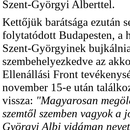
Szent-Györgyi Alberttel.
Kettőjük barátsága ezután 
folytatódott Budapesten, a h
Szent-Györgyinek bujkálnia 
szembehelyezkedve az akkor
Ellenállási Front tevékeny
november 15-e után találkoz
vissza:
"Magyarosan megöl
szemtől szemben vagyok a jó
Györgyi Albi vidáman nevet