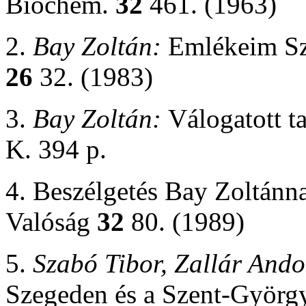
Biochem.
32
461. (1963)
2.
Bay Zoltán:
Emlékeim Sz
26
32. (1983)
3.
Bay Zoltán:
Válogatott 
K. 394 p.
4. Beszélgetés Bay Zoltánna
Valóság
32
80. (1989)
5.
Szabó Tibor, Zallár And
Szegeden és a Szent-Györg