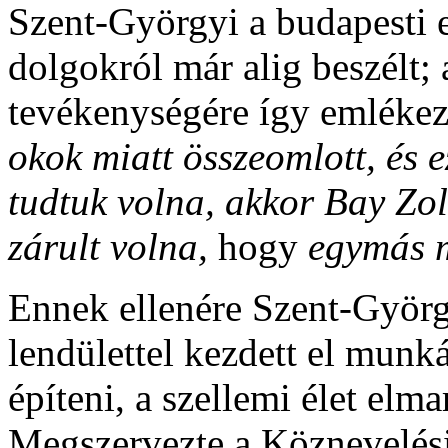
Szent-Györgyi a budapesti 
dolgokról már alig beszélt; 
tevékenységére így emlékez
okok miatt összeomlott, és e
tudtuk volna, akkor Bay Zo
zárult volna,
hogy
egymás m
Ennek ellenére Szent-Györg
lendülettel kezdett el munk
építeni, a szellemi élet elm
Megszervezte a Köznevelési