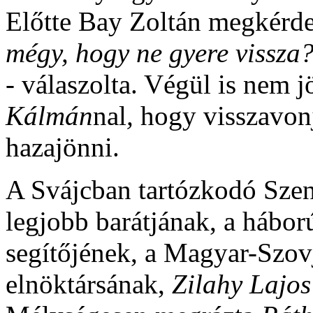
Előtte Bay Zoltán megkérde
mégy, hogy ne gyere vissza?
-
válaszolta. Végül is nem j
Kálmán
nal
,
hogy visszavonj
hazajönni.
A Svájcban tartózkodó Szent
legjobb barátjának, a hábor
segítőjének, a Magyar-Szov
elnöktársának,
Zilahy Lajo