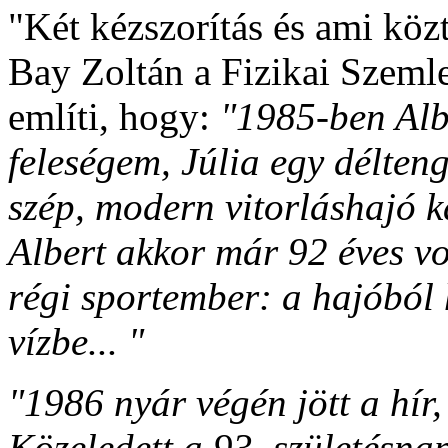
"Két kézszorítás és ami kö
Bay Zo
ltán a Fizikai Szem
említi, hogy:
"1985-ben Albe
feleségem, Júlia egy délteng
szép, modern vitorláshajó k
Albert akkor már 92 éves vo
régi sportember: a hajóból h
vízbe... "
"1986 nyár végén jött a hír
Közeledett a 93. születésna