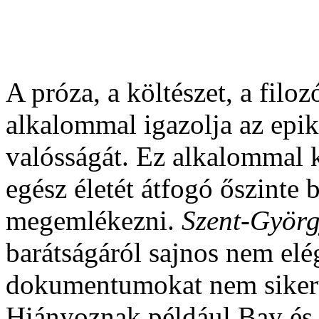
A próza, a költészet, a filo
alkalommal igazolja az epik
valósságát. Ez alk
alommal k
egész életét átfogó őszinte 
megemlékezni.
Szent-Györg
barátságáról sajnos nem elé
dokumentumokat nem sikerül
Hiányoznak például Bay és 