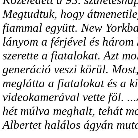
Megtudtuk, hogy átmenetile
fiammal együtt. New Yorkba
lányom a férjével és három 
szerette a fiatalokat. Azt mo
generáció veszi körül. Most,
meglátta a fiatalok
at és a 
videokamerával vette föl. ..
hét múlva meghalt, tehát mo
Albertet halálos ágyán muta