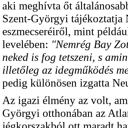
aki meghívta őt általánosab
Szent-Györgyi tájékoztatja
eszmecseréiről, mint példáu
levelében:
"Nemrég Bay Zoty
neked is fog tetszeni, s am
illetőleg az idegműködés 
pedig különösen izgatta Ne
Az igazi élmény az volt, am
Györgyi otthonában az Atlan
jégkorszakból ott maradt ha