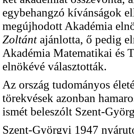
egybehangzó kívánságok ell
megújhodott Akadémia elnök
Zoltánt
ajánlotta, ő pedig e
Akadémia Matematikai és T
elnökévé választották.
Az ország tudományos életé
törekvések azonban hamaros
ismét beleszólt Szent-Györg
Szent-Györgyi 1947 nyárutó