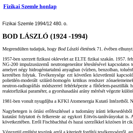
Fizikai Szemle honlap
Fizikai Szemle 1994/12 480. o.
BOD LÁSZLÓ (1924 -1994)
Megrendülten tudatjuk, hogy
Bod László
életének 71. évében elhunyt
1957-ben szerzett fizikusi oklevelet az ELTE fizikai szakán. 1957. feb
NG-200 impulzusüzemű neutrongenerátor létesítésével kapcsolatos te
amelyet négy hidrogéntartalmú anyagban (vízben, benzolban, toluénb
keretében folytak. Tevékenysége ezt követően közvetlenül kapcsolód
polietilén-moderált szilárd-homogén kritikus rendszer zónaelemeine
neutron-radiográfiás módszerrel feltérképezte a fűtőelem-pasztillá
reaktorfizikai paraméter, a gyorshasadási arány mérését végezte kü
1981-ben vonult nyugdíjba a KFKI Atomenergia Kutató Intézetből. Nyu
Nagybetegen is óriási erőfeszítéssel a tudomány iránti lelkesedésből
kutatást folytatott és felkereste az egykori Eötvös-tanítványokat i
következtében. Erről Fischbachhal és hazai szerzőkkel közösen írt ci
Végezetül említést teszünk arról a kiterjedt fordítói tevékenységről