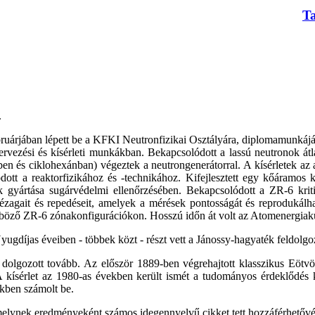
T
.
ruárjában lépett be a KFKI Neutronfizikai Osztályára, diplomamunkáját is
rvezési és kísérleti munkákban. Bekapcsolódott a lassú neutronok átl
en és ciklohexánban) végeztek a neutrongenerátorral. A kísérletek az
ott a reaktorfizikához és -technikához. Kifejlesztett egy kőáramos 
k gyártása sugárvédelmi ellenőrzésében. Bekapcsolódott a ZR-6 kriti
k hézagait és repedéseit, amelyek a mérések pontosságát és reprodukál
lönböző ZR-6 zónakonfigurációkon. Hosszú időn át volt az Atomenergia
gdíjas éveiben - többek közt - részt vett a Jánossy-hagyaték feldolgo
 dolgozott tovább. Az először 1889-ben végrehajtott klasszikus Eötvös-
s. A kísérlet az 1980-as években került ismét a tudományos érdeklődé
kkben számolt be.
, amelynek eredményeként számos idegennyelvű cikket tett hozzáférhetőv