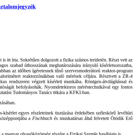
artalomjegyzék
 itt írta. Sokrétűen dolgozott a fizika számos területén. Részt vett az
agos szabad úthosszának meghatározására irányuló kísérletsorozatba,
 abban az időben ígéretesnek tűnő szervesmoderátorú reaktor-program
kalorimétert reaktorzónákban való mérések céljára. Résztvett a ZR-4
kus rendszeren végzett kísérleti munkába. Röntgen-átvilágítással és
hatóságát befolyásolták. Nyomdetektoros méréstechnikával egy fontos
kutatási Tudományos Tanács titkára a KFKI-ban.
zásában.
kísérlet egyes részleteinek tisztázása érdekében széleskörű levéltári
s középpontjába a
Fischbach
és munkatársai által felvetett Ötödik Erő
é a magyar olvasóközönség részére a Fizikai Szemle hasábjain is.