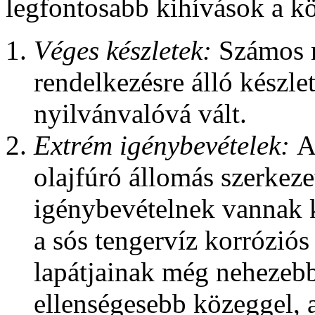
legfontosabb kihívások a k
Véges készletek:
Számos 
rendelkezésre álló készlet
nyilvánvalóvá vált.
Extrém igénybevételek:
A
olajfúró állomás szerkeze
igénybevételnek vannak k
a sós tengervíz korróziós
lapátjainak még nehezeb
ellenségesebb közeggel,