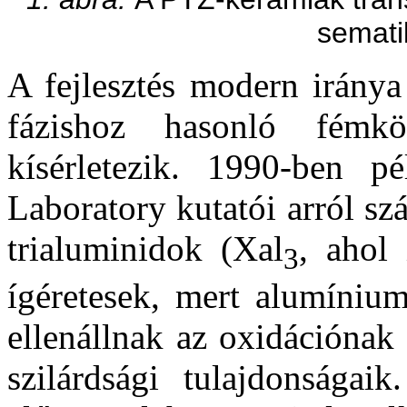
semati
A fejlesztés modern iránya
fázishoz hasonló fémkö
kísérletezik. 1990-ben 
Laboratory kutatói arról s
trialuminidok (Xal
, ahol
3
ígéretesek, mert alumíniu
ellenállnak az oxidációnak
szilárdsági tulajdonságai