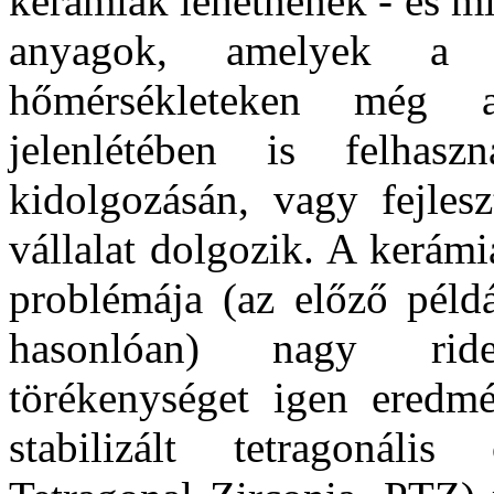
kerámiák lehetnének - és m
anyagok, amelyek a s
hőmérsékleteken még a
jelenlétében is felhasz
kidolgozásán, vagy fejlesz
vállalat dolgozik. A kerám
problémája (az előző példá
hasonlóan) nagy ride
törékenységet igen eredmé
stabilizált tetragonális 