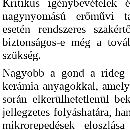
Kritikus igénybevételek é
nagynyomású erőművi tart
esetén rendszeres szakért
biztonságos-e még a továb
szükség.
Nagyobb a gond a rideg a
kerámia anyagokkal, amely
során elkerülhetetlenül be
jellegzetes folyáshatára, h
mikrorepedések eloszlása