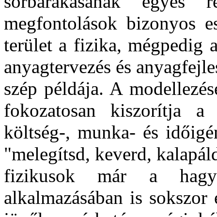
sorbarakásának egyes rés
megfontolások bizonyos es
terület a fizika, mégpedig 
anyagtervezés és anyagfejl
szép példája. A modellezés
fokozatosan kiszorítja a
költség-, munka- és időigé
"melegítsd, keverd, kalapál
fizikusok már a hagy
alkalmazásában is sokszor 