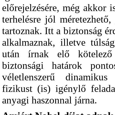
előrejelzésére, még akkor i
terhelésre jól méretezhető,
tartoznak. Itt a biztonság é
alkalmaznak, illetve túlsá
után írnak elő kötelező
biztonsági határok ponto
véletlenszerű dinamikus
fizikust (is) igénylő fela
anyagi haszonnal járna.