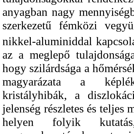
anyagban nagy mennyiségben
szerkezetű fémközi vegyü
nikkel-aluminiddal kapcsol
az a meglepő tulajdonsága,
hogy szilárdsága a hőmérsé
magyarázata a képlék
kristályhibák, a diszloká
jelenség részletes és telje
helyen folyik kutatá