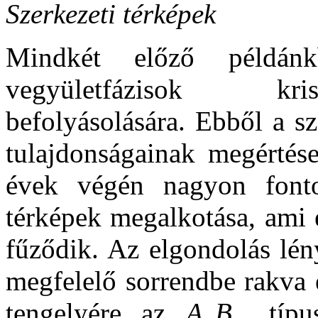
Szerkezeti térképek
Mindkét előző példán
vegyületfázisok kris
befolyásolására. Ebből a s
tulajdonságainak megértés
évek végén nagyon fonto
térképek megalkotása, ami
fűződik. Az elgondolás lén
megfelelő sorrendbe rakva 
tengelyére az
A
B
típ