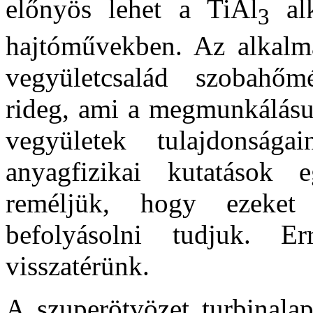
előnyös lehet a TiAl
alk
3
hajtóművekben. Az alkalma
vegyületcsalád szobahőmé
rideg, ami a megmunkálásuk
vegyületek tulajdonság
anyagfizikai kutatások e
reméljük, hogy ezeket 
befolyásolni tudjuk. 
visszatérünk.
A szuperötvözet turbinalap