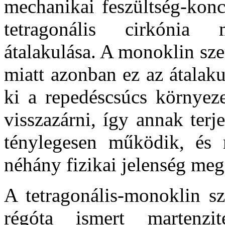
mechanikai feszültség-konc
tetragonális cirkónia
átalakulása. A monoklin sze
miatt azonban ez az átalaku
ki a repedéscsúcs környeze
visszazárni, így annak terj
ténylegesen működik, és
néhány fizikai jelenség meg
A tetragonális-monoklin sz
régóta ismert martenzit