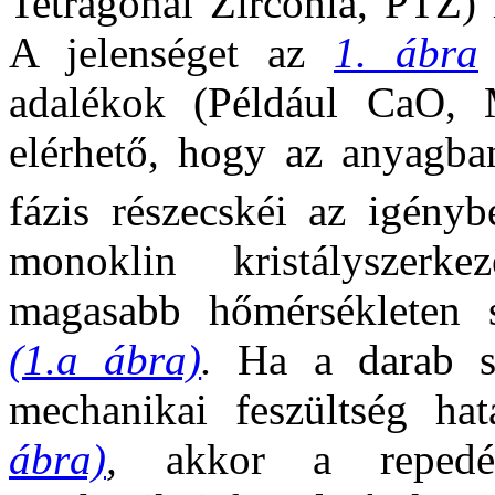
Tetragonal Zirconia, PTZ) 
A jelenséget az
1. ábra
adalékok (Például CaO, 
elérhető, hogy az anyagba
fázis részecskéi az igényb
monoklin kristályszerk
magasabb hőmérsékleten st
(1.a ábra)
.
Ha a darab s
mechanikai feszültség ha
ábra)
,
akkor a repedés