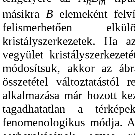
n
m
másikra
B
elemeként felv
felismerhetően el
kristályszerkezetek. Ha
vegyület kristályszerkezet
módosítsuk, akkor az ábrá
összetétel változtatástól 
alkalmazása már hozott ke
tagadhatatlan a térképe
fenomenologikus módja. Az