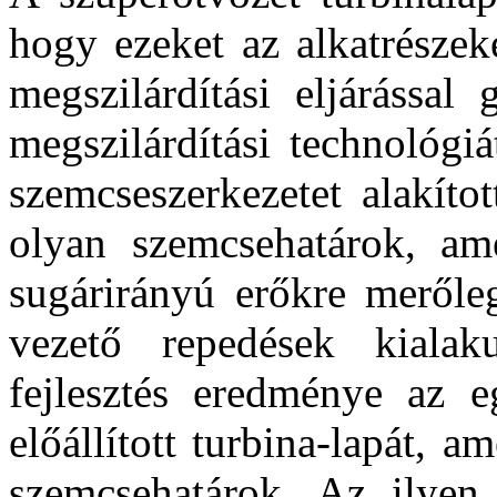
hogy ezeket az alkatrészeket
megszilárdítási eljárással
megszilárdítási technológi
szemcseszerkezetet alakíto
olyan szemcsehatárok, am
sugárirányú erőkre merőleg
vezető repedések kialaku
fejlesztés eredménye az e
előállított turbina-lapát, 
szemcsehatárok. Az ilyen