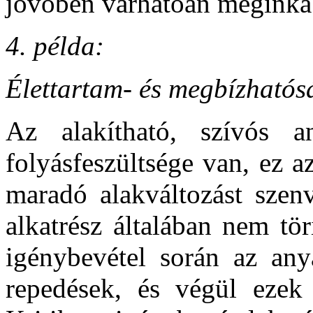
jövőben várhatóan méginkáb
4. példa:
Élettartam- és megbízható
Az alakítható, szívós a
folyásfeszültsége van, ez a
maradó alakváltozást szen
alkatrész általában nem tö
igénybevétel során az any
repedések, és végül ezek 