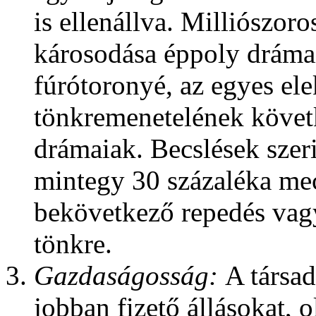
is ellenállva. Milliószo
károsodása éppoly drámai
fúrótoronyé, az egyes el
tönkremenetelének köve
drámaiak. Becslések szeri
mintegy 30 százaléka mec
bekövetkező repedés vag
tönkre.
Gazdaságosság:
A társad
jobban fizető állásokat,