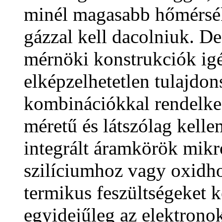
minél magasabb hőmérsé
gázzal kell dacolniuk. D
mérnöki konstrukciók ig
elképzelhetetlen tulajdon
kombinációkkal rendelke
méretű és látszólag kel
integrált áramkörök mik
szilíciumhoz vagy oxidh
termikus feszültségeket k
egyidejűleg az elektrono