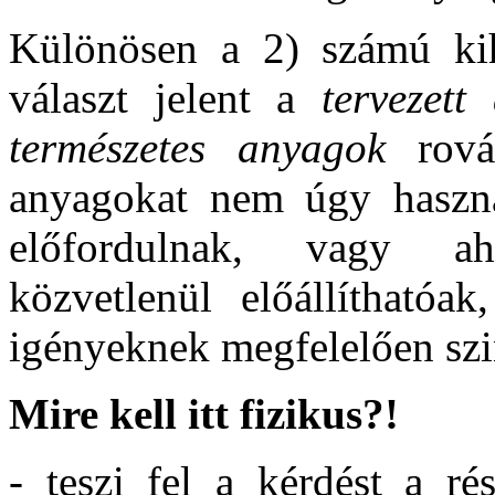
Különösen a 2) számú kih
választ jelent a
tervezet
természetes anyagok
rov
anyagokat nem úgy haszná
előfordulnak, vagy ah
közvetlenül előállíthatóa
igényeknek megfelelően szin
Mire kell itt fizikus?!
- teszi fel a kérdést a ré