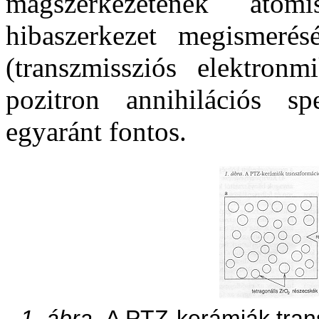
magszerkezetének atom
hibaszerkezet megismerés
(transzmissziós elektronmi
pozitron annihilációs sp
egyaránt fontos.
1. ábra.
A PTZ-kerámiák tran