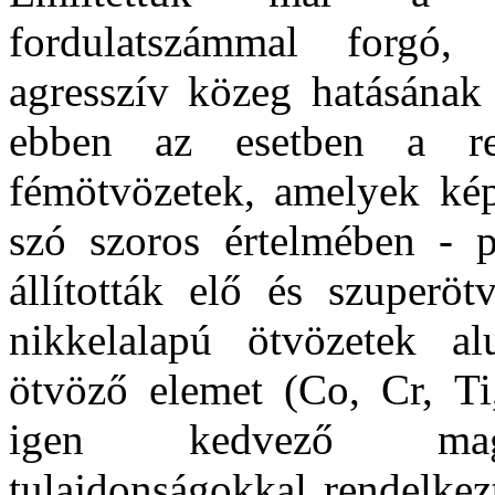
fordulatszámmal forgó, 
agresszív közeg hatásának 
ebben az esetben a rep
fémötvözetek, amelyek képe
szó szoros értelmében - 
állították elő és szuperö
nikkelalapú ötvözetek a
ötvöző elemet (Co, Cr, Ti
igen kedvező magas
tulajdonságokkal rendelkez