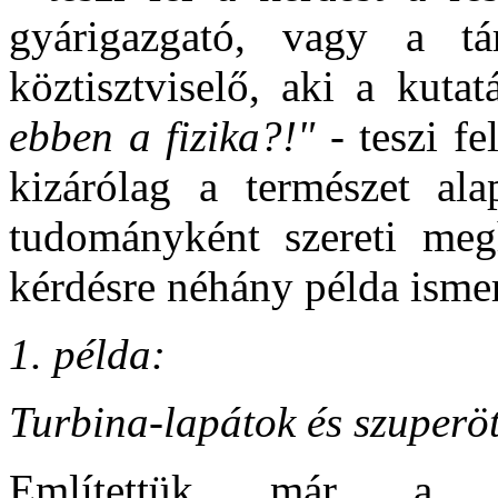
gyárigazgató, vagy a tár
köztisztviselő, aki a kuta
ebben a fizika?!" -
teszi fe
kizárólag a természet alap
tudományként szereti meg
kérdésre néhány példa ismer
1. példa:
Turbina-lapátok és szuperö
Említettük már a tu