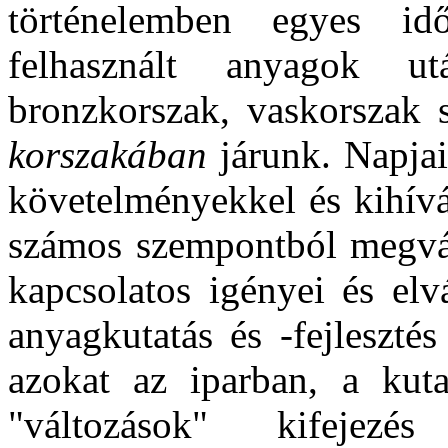
történelemben egyes id
felhasznált anyagok u
bronzkorszak, vaskorszak 
korszakában
járunk. Napja
követelményekkel és kihívá
számos szempontból megvál
kapcsolatos igényei és elv
anyagkutatás és -fejleszté
azokat az iparban, a kuta
"változások" kifejezé