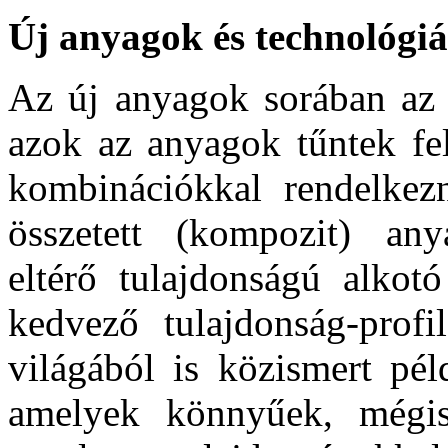
Új anyagok és technológi
Az új anyagok sorában az 
azok az anyagok tűntek fe
kombinációkkal rendelkez
összetett (kompozit) an
eltérő tulajdonságú alkot
kedvező tulajdonság-profi
világából is közismert pél
amelyek könnyűek, mégis