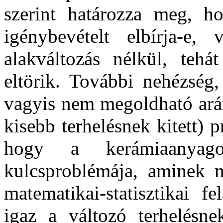
szerint határozza meg, ho
igénybevételt elbírja-e
alakváltozás nélkül, tehá
eltörik. További nehézség
vagyis nem megoldható arán
kisebb terhelésnek kitett) p
hogy a kerámiaanyag
kulcsproblémája, aminek m
matematikai-statisztikai f
igaz a változó terhelésne