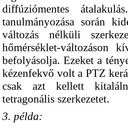
diffúziómentes átalakul
tanulmányozása során kide
változás nélküli szerkez
hőmérséklet-változáson kí
befolyásolja. Ezeket a tén
kézenfekvő volt a PTZ kerá
csak azt kellett kitalál
tetragonális szerkezetet.
3. példa: