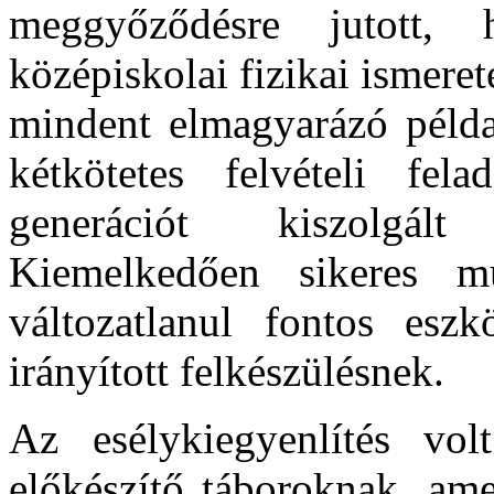
meggyőződésre jutott,
középiskolai fizikai ismeret
mindent elmagyarázó példat
kétkötetes felvételi fe
generációt kiszolgált
Kiemelkedően sikeres m
változatlanul fontos es
irányított felkészülésnek.
Az esélykiegyenlítés vol
előkészítő táboroknak, ame