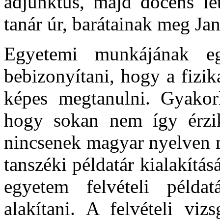
adjunktus, majd docens let
tanár úr, barátainak meg Jan
Egyetemi munkájának eg
bebizonyítani, hogy a fizik
képes megtanulni. Gyakorla
hogy sokan nem így érzi
nincsenek magyar nyelven m
tanszéki példatár kialakítás
egyetem felvételi példat
alakítani. A felvételi viz