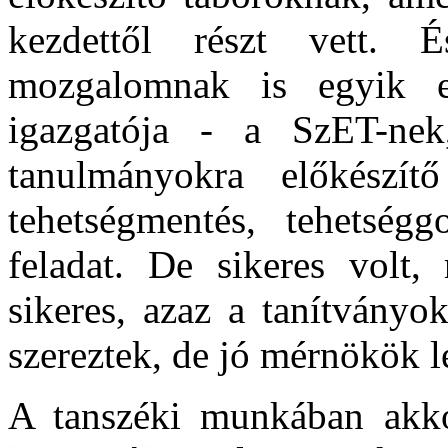
kezdettől részt vett. 
mozgalomnak is egyik el
igazgatója - a SzET-nek
tanulmányokra előkészí
tehetségmentés, tehetsé
feladat. De sikeres volt,
sikeres, azaz a tanítványo
szereztek, de jó mérnökök l
A tanszéki munkában akko