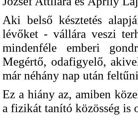
József Attilára és Áprily L
Aki belső késztetés alapjá
lévőket - vállára veszi te
mindenféle emberi gondr
Megértő, odafigyelő, akive
már néhány nap után feltűni
Ez a hiány az, amiben közeli
a fizikát tanító közösség is