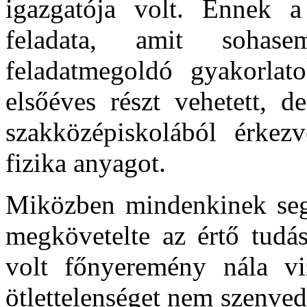
igazgatója volt. Ennek 
feladata, amit sohase
feladatmegoldó gyakorlat
elsőéves részt vehetett, d
szakközépiskolából érke
fizika anyagot.
Miközben mindenkinek segít
megkövetelte az értő tudá
volt főnyeremény nála viz
ötlettelenséget nem szenve