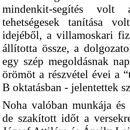
mindenkit-segítés volt
tehetségesek tanítása vo
idejéből, a villamoskari fi
állította össze, a dolgozat
egy szép megoldásnak napok
örömöt a részvétel évei a “
B oktatásban - jelentettek s
Noha valóban munkája és ke
de szakított időt a versekr