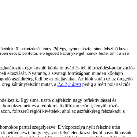
zációfok, 3: polarizációs irány.
(b)
Egy, nyáron tiszta, sima felszínű kuvaiti
szben esővíz borította, elöregedett kátránykérgét homok fedte, amit a szél
határoztuk egy kuvaiti kőolajtó nyári és téli tükröződési-polarizációs
beli eloszlását. Nyaranta, a sivatagi forróságban minden kőolajtó
godó aszfaltréteg fedi be az olajtavakat. Az idők során ez az öregedő
n öreg kátrányfelszínt mutat, a
2.c.2,3 ábra
pedig a mért polarizációs
delkezik. Egy sima, tiszta olajfelszín nagy reflektivitással és
t a homokszemek és a redők miatt diffúzan szórja, fénytükröző-
azon, foltszerű régiói kivételek, ahol az aszfaltkéreg felszakadt, s
, homokos parttal szegélyezve. E vízpocsolya nyílt felszíne után
zín lehetővé teszi, hogy egyazon felvételen közvetlenül hasonlíthassuk