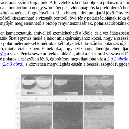
neáris polárszűrőt forgatunk. A felvétel közben kódoljuk a polárszűrő i
tán a laboratóriumban egy számítógépes, videomagnós képfeldolgozó ber
rszűrő szögének függvényében. Ha a biotóp adott pontjáról jövő fény rész
óból kiszámítható a vizsgált pontból jövő fény polarizációjának foka é
yőjén megjeleníthető a biotóp fényintenzitásának, polarizációfokának é
n kamatoztattuk, amivel jól szemléltethető a kőolaj és a víz átlátszósá
lyeztük őket egymás mellé a labor ablakpárkányához közel, hogy a csészé
eo-polariméterünkkel kimértük a két folyadék tükröződési polarizációját
b, mint a vízfelszínen. Ennek oka, hogy a víz nagy albedójú fehér aljáró
rán
a vizes Petri-csésze árnyékos oldalán, ahol a felszínről visszavert f
sbé poláros a csészében lévő, égboltfény megvilágította víz a
2.a.2 ábrán
s
(2.a.3 ábra)
,
s közvetlen megvilágítás esetén a beesési szögtől függően