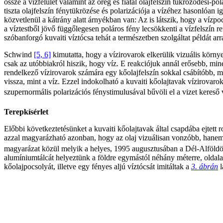
össze a vízfelület valamint az öreg és fiatal olajfelszín tükröződési-po
tiszta olajfelszín fénytükrözése és polarizációja a vízéhez hasonlóan 
közvetlenül a kátrány alatt árnyékban van: Az is látszik, hogy a vízp
a víztestből jövő függőlegesen poláros fény lecsökkenti a vízfelszín re
szóbanforgó kuvaiti víztócsa tehát a természetben szolgáltat példát arr
Schwind
[5, 6]
kimutatta, hogy a vízirovarok elkerülik vizuális környe
csak az utóbbiakról hiszik, hogy víz. E reakciójuk annál erősebb, min
rendelkező vízirovarok számára egy kőolajfelszín sokkal csábítóbb, mint
vissza, mint a víz. Ezzel indokolható a kuvaiti kőolajtavak vízirovar
szupernormális polarizációs fénystimulusával bűvöli el a vizet kereső 
Terepkísérlet
Előbbi következtetésünket a kuvaiti kőolajtavak által csapdába ejtett
azzal magyarázható azonban, hogy az olaj vizuálisan vonzóbb, hanem 
magyarázat közül melyik a helyes, 1995 augusztusában a Dél-Alföldön
alumíniumtálcát helyeztünk a földre egymástól néhány méterre, olda
kőolajpocsolyát, illetve egy fényes aljú víztócsát imitáltak a
3. ábrán