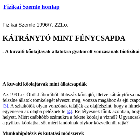
Fizikai Szemle honlap
Fizikai Szemle 1996/7. 221.o.
KÁTRÁNYTÓ MINT FÉNYCSAPDA
- A kuvaiti kőolajtavak állatokra gyakorolt vonzásának biofizikai
A kuvaiti kőolajtavak mint állatcsapdák
Az 1991-es Öböl-háborúból többszáz kőolajtó, illetve kátránytócsa 
felszíne állatok tömkelegét téveszti meg, vonzza magához és ejti csap
[3]
. A szitakötők olyan vonzónak találják az olajfelszínt, hogy a híme
egyenesen az olajba petéznek le
[4]
. Rejtélyesnek tűnik azonban, hogy 
helyett. Miért csábítóbb számukra a fekete kőolaj a víznél? Ugyancsa
a gyilkos kőolajba, sőt miért landolnak olykor közvetlenül rajta?
Munkahipótézis és kutatási módszerek