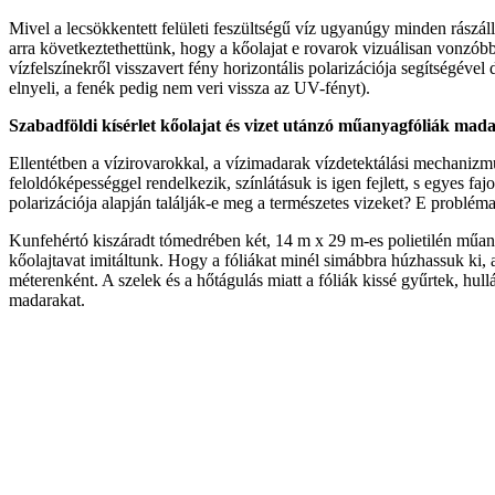
Mivel a lecsökkentett felületi feszültségű víz ugyanúgy minden rászálló 
arra következtethettünk, hogy a kőolajat e rovarok vizuálisan vonzóbbn
vízfelszínekről visszavert fény horizontális polarizációja segítségével
elnyeli, a fenék pedig nem veri vissza az UV-fényt).
Szabadföldi kísérlet kőolajat és vizet utánzó műanyagfóliák mad
Ellentétben a vízirovarokkal, a vízimadarak vízdetektálási mechanizmu
feloldóképességgel rendelkezik, színlátásuk is igen fejlett, s egyes faj
polarizációja alapján találják-e meg a természetes vizeket? E problé
Kunfehértó kiszáradt tómedrében két, 14 m x 29 m-es polietilén műanyagf
kőolajtavat imitáltunk. Hogy a fóliákat minél simábbra húzhassuk ki, a
méterenként. A szelek és a hőtágulás miatt a fóliák kissé gyűrtek, hul
madarakat.