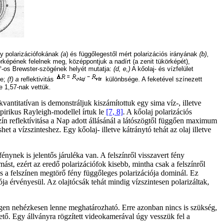
ény polarizációfokának
(a
) és függőlegestől mért polarizációs irányának
(b)
,
rképének felelnek meg, középpontjuk a nadírt (a zenit tükörképét),
,5°-os Brewster-szögének helyét mutatja:
(d, e,)
A kőolaj- és vízfelület
ge;
(f) a
reflektivitás
különbsége. A feketével színezett
e 1,57-nak vettük.
 kvantitatívan is demonstráljuk kiszámítottuk egy sima víz-, illetve
empirikus Rayleigh-modellel írtuk le
[7, 8]
. A kőolaj polarizációs
zín reflektívitása a Nap adott állásánál a látószögtől függően maximum
et a vízszinteshez. Egy kőolaj- illetve kátránytó tehát az olaj illetve
nynek is jelentős járuléka van. A felszínről visszavert fény
ymást, ezért az eredő polarizációfok kisebb, mintha csak a felszínről
és a felszínen megtörő fény függőleges polarizációja dominál. Ez
iója érvényesül. Az olajtócsák tehát mindig vízszintesen polarizáltak,
ak igen nehézkesen lenne meghatározható. Erre azonban nincs is szükség,
hető. Egy állványra rögzített videokamerával úgy vesszük fel a