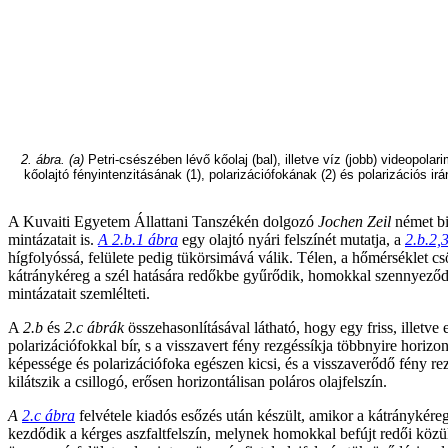
2. ábra. (a)
Petri-csészében lévő kőolaj (bal), illetve víz (jobb) videopolar
kőolajtó fényintenzitásának (1), polarizációfokának (2) és polarizációs ir
A Kuvaiti Egyetem Állattani Tanszékén dolgozó
Jochen Zeil
német b
mintázatait is.
A 2.b.1 ábra
egy olajtó nyári felszínét mutatja, a
2.b.2,
hígfolyóssá, felülete pedig tükörsimává válik. Télen, a hőmérséklet c
kátránykéreg a szél hatására redőkbe gyűrődik, homokkal szennyeződik
mintázatait szemlélteti.
A
2.b
és
2.c ábrák
összehasonlításával látható, hogy egy friss, illetve
polarizációfokkal bír, s a visszavert fény rezgéssíkja többnyire hori
képessége és polarizációfoka egészen kicsi, és a visszaverődő fény rezgé
kilátszik a csillogó, erősen horizontálisan poláros olajfelszín.
A
2.c ábra
felvétele kiadós esőzés után készült, amikor a kátránykéreg
kezdődik a kérges aszfaltfelszín, melynek homokkal befújt redői közül 