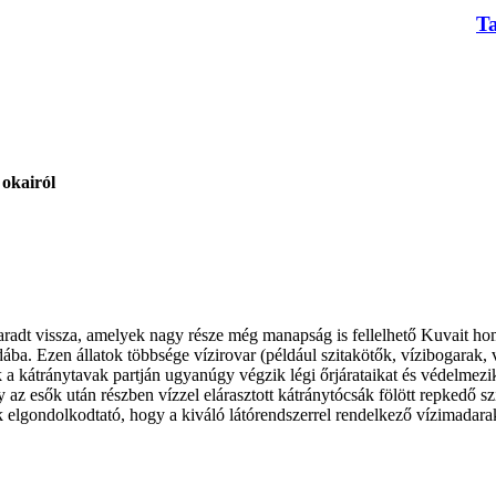
T
 okairól
maradt vissza, amelyek nagy része még manapság is fellelhető Kuvait h
dába. Ezen állatok többsége vízirovar (például szitakötők, vízibogarak,
k a kátránytavak partján ugyanúgy végzik légi őrjárataikat és védelmezi
az esők után részben vízzel elárasztott kátránytócsák fölött repkedő szit
k elgondolkodtató, hogy a kiváló látórendszerrel rendelkező vízimadara