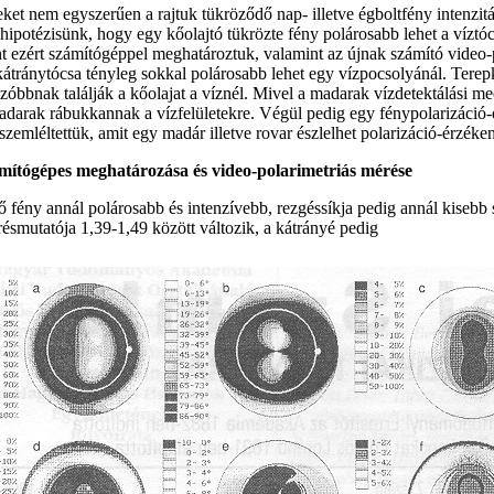
eket nem egyszerűen a rajtuk tükröződő nap- illetve égboltfény intenzitá
hipotézisünk, hogy egy kőolajtó tükrözte fény polárosabb lehet a víztócsá
t ezért számítógéppel meghatároztuk, valamint az újnak számító video
kátránytócsa tényleg sokkal polárosabb lehet egy vízpocsolyánál. Terepkís
nzóbbnak találják a kőolajat a víznél. Mivel a madarak vízdetektálási m
darak rábukkannak a vízfelületekre. Végül pedig egy fénypolarizáció-é
 szemléltettük, amit egy madár illetve rovar észlelhet polarizáció-érzéke
zámítógépes meghatározása és video-polarimetriás mérése
fény annál polárosabb és intenzívebb, rezgéssíkja pedig annál kisebb s
résmutatója 1,39-1,49 között változik, a kátrányé pedig