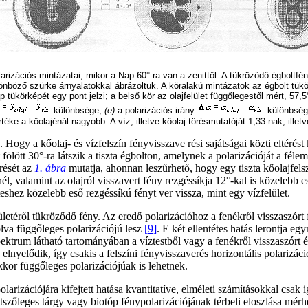
larizációs mintázatai, mikor a Nap 60°-ra van a zenittől. A tükröződő égboltf
önböző szürke árnyalatokkal ábrázoltuk. A köralakú mintázatok az égbolt tükö
p tükörképét egy pont jelzi; a belső kör az olajfelület függőlegestől mért, 57
különbsége;
(e)
a polarizációs irány
különbsé
ke a kőolajénál nagyobb. A víz, illetve kőolaj törésmutatóját 1,33-nak, illetv
 Hogy a kőolaj- és vízfelszín fényvisszave rési sajátságai közti eltérést
 fölött 30°-ra látszik a tiszta égbolton, amelynek a polarizációját a fél
érését az
1. ábra
mutatja, ahonnan leszűrhető, hogy egy tiszta kőolajfels
, valamint az olajról visszavert fény rezgéssíkja 12°-kal is közelebb esh
shez közelebb eső rezgéssíkú fényt ver vissza, mint egy vízfelület.
etéről tükröződő fény. Az eredő polarizációhoz a fenékről visszaszórt fé
tolva függőleges polarizációjú lesz
[9]
. E két ellentétes hatás lerontja eg
pektrum látható tartományában a víztestből vagy a fenékről visszaszórt 
 elnyelődik, így csakis a felszíni fényvisszaverés horizontális polarizác
kor függőleges polarizációjúak is lehetnek.
polarizációjára kifejtett hatása kvantitatíve, elméleti számításokkal cs
etszőleges tárgy vagy biotóp fénypolarizációjának térbeli eloszlása mér