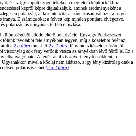
rányát, és az így kapott szögértékeket a megfelelő képkockákhoz
endezéssel képről képre digitalizáljuk, aminek eredményeként a
legesen polarizált, akkor intenzitása színuszosan változik a forgó
s iránya. E számításokat a felvett kép minden pontjára elvégezve,
s polarizációs irányának térbeli eloszlása.
gi különbségéből adódó eltérő polarizáció. Egy-egy Petri-csészét
k tőlünk távolabbi fele árnyékban legyen, míg a közelebbi felét az
, amit a
2.a ábra
mutat.
A
2.a.1 ábra
fényintenzitás-eloszlásán jól
l viszonylag sok fény verődik vissza az árnyékban lévő félről is. Ez a
ény elhanyagolható. A fenék által visszavert fény lecsökkenti a
.
Ugyanakkor, mivel a kőolaj nem átlátszó, s így fény kizárólag csak a
 erősen poláros is lehet
(2.a.2 ábra)
.