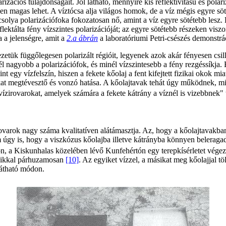
larizációs tulajdonságait. Jól látható, mennyire kis reflektivitású és pola
igen magas lehet. A víztócsa alja világos homok, de a víz mégis egyre sö
ocsolya polarizációfoka fokozatosan nő, amint a víz egyre sötétebb lesz
flektálta fény vízszintes polarizációját; az egyre sötétebb részeken visz
a a jelenségre, amit a
2.a ábrán
a laboratóriumi Petri-csészés demonstrác
zetük függőlegesen polarizált régióit, legyenek azok akár fényesen csill
él nagyobb a polarizációfok, és minél vízszintesebb a fény rezgéssíkja.
 egy vízfelszín, hiszen a fekete kőolaj a fent kifejtett fizikai okok mi
okat megtévesztő és vonzó hatása. A kőolajtavak tehát úgy működnek, mi
vízirovarokat, amelyek számára a fekete kátrány a víznél is vizebbnek" 
 rovarok nagy száma kvalitatíven alátámasztja. Az, hogy a kőolajtavakba
úgy is, hogy a viszkózus kőolajba illetve kátrányba könnyen beleraga
, a Kiskunhalas közelében lévő Kunfehértón egy terepkísérletet végezt
laikkal párhuzamosan
[10]
. Az egyiket vízzel, a másikat meg kőolajjal 
látható módon.