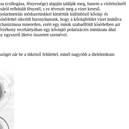
sa (csillogása, fényessége) alapján találják meg, hanem a vízfelszínről
ról reflektált fénynél, s ez téveszti meg a vizet kereső,
-polarimetriás módszerünkkel kimértük különböző kőolaj- és
érlettel sikerült bizonyítanunk, hogy a kőolajfelület vizet imitálva
echanizmusa ismeretlen, ezért egy másik szabadföldi kísérletben azt
rzékeny recehártyában egy kőolajtó polarizációs mintázata által
ny egyszerű illetve összetett szemével.
zöget zár be a tükröző felülettel, minél nagyobb a dielektrikum