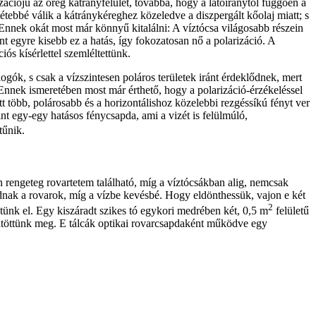
rizációjú az öreg kátrányfelület, továbbá, hogy a látóiránytól függően a
tétebbé válik a kátránykéreghez közeledve a diszpergált kőolaj miatt; s
. Ennek okát most már könnyű kitalálni: A víztócsa világosabb részein
ont egyre kisebb ez a hatás, így fokozatosan nő a polarizáció. A
iós kísérlettel szemléltettünk.
ogók, s csak a vízszintesen poláros területek iránt érdeklődnek, mert
 Ennek ismeretében most már érthető, hogy a polarizáció-érzékeléssel
att több, polárosabb és a horizontálishoz közelebbi rezgéssíkú fényt ver
nt egy-egy hatásos fénycsapda, ami a vizét is felülmúló,
tűnik.
n rengeteg rovartetem található, míg a víztócsákban alig, nemcsak
dnak a rovarok, míg a vízbe kevésbé. Hogy eldönthessük, vajon e két
2
ünk el. Egy kiszáradt szikes tó egykori medrében két, 0,5 m
felületű
töltöttünk meg. E tálcák optikai rovarcsapdaként működve egy