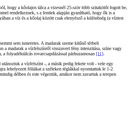
ból, hogy a kőolajos tálca a vizesnél 25-ször több szitakötőt fogott be,
mmel rendelkeznek, s a fentiek alapján gyanítható, hogy ők is a
lyában a víz és a kőolaj között csak elenyésző a különbség (a víztest
te semmi sem ismeretes. A madarak szeme kitűnő térbeli
jon a madarak a vízfelszínről visszavert fény intenzitása, színe vagy
tón, a folyadéktálcás rovarcsapdázással párhuzamosan
[11]
.
 utánoztuk a vízfelszínt -, a másik pedig fekete volt - vele egy
ra lehelyezett fóliákat a széleken téglákkal nyomtattuk le 1-2
it mindig délben és este végeztük, amikor nem zavartuk a terepen