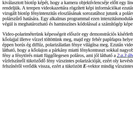
kiválasztott biotóp képét, hogy a kamera objektívlencséje előtt egy li
rendeljük. A terepen videokazettára rögzített képi információkat ezu
vizsgált biotóp fényintenzitás eloszlásának sorozatához jutunk a polá
polárszűrő hatására. Egy alkalmas programmal ezen intenzitásmoduláci
végül is meghatározható és hamisszínes kódolással a számítógép képern
Video-polariméterünk képességeit először egy demonstrációs kísérletbe
kőolajjal illetve vízzel töltöttünk meg, majd egy fehér papírlapra he
éppen borús ég diffúz, polarizálatlan fénye világítsa meg. Ezután vid
látható, hogy a kőolajon a párkány miatti fénykontraszt sokkal nagyob
fény a fénytörés miatt függőlegesen poláros, ami jól látható a
2.a.3 áb
vízfelszínről tükröződő fény vízszintes polarizációját, ezért oly kevé
felszínéről verődik vissza, ezért a tükrözött
E
-vektor mindig vízszinte