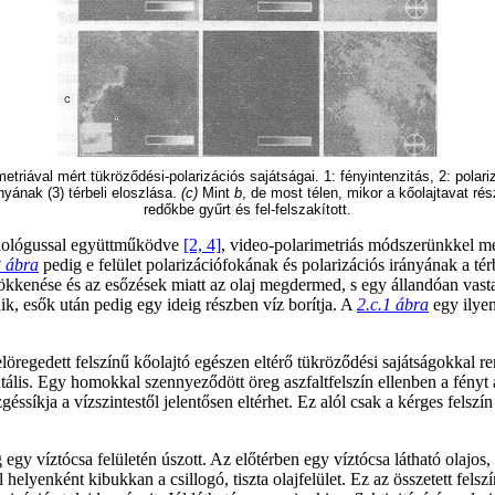
imetriával mért tükröződési-polarizációs sajátságai. 1: fényintenzitás, 2: polari
ányának (3) térbeli eloszlása.
(c)
Mint
b
, de most télen, mikor a kőolajtavat ré
redőkbe gyűrt és fel-felszakított.
iológussal együttműködve
[2, 4]
, video-polarimetriás módszerünkkel meg
3 ábra
pedig e felület polarizációfokának és polarizációs irányának a tér
sökkenése és az esőzések miatt az olaj megdermed, s egy állandóan vasta
, esők után pedig egy ideig részben víz borítja. A
2.c.1 ábra
egy ilye
 elöregedett felszínű kőolajtó egészen eltérő tükröződési sajátságokkal ren
zontális. Egy homokkal szennyeződött öreg aszfaltfelszín ellenben a fény
ssíkja a vízszintestől jelentősen eltérhet. Ez alól csak a kérges felszín 
 egy víztócsa felületén úszott. Az előtérben egy víztócsa látható olajos
helyenként kibukkan a csillogó, tiszta olajfelület. Ez az összetett fels