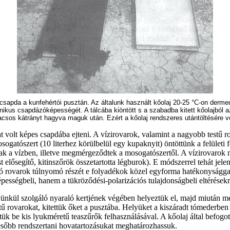
ovarcsapda a kunfehértói pusztán. Az általunk használt kőolaj 20-25 °C-on derm
anikus csapdázóképességét. A tálcába kiöntött s a szabadba kitett kőolajból
acsos kátrányt hagyva maguk után. Ezért a kőolaj rendszeres utántöltésére v
kat volt képes csapdába ejteni. A vízirovarok, valamint a nagyobb testű 
sogatószert (10 literhez körülbelül egy kupaknyit) öntöttünk a felület
tak a vízben, illetve megmérgeződtek a mosogatószertől. A vízirovarok mi
zést elősegítő, kitinszőrök összetartotta légburok). E módszerrel tehát 
álló rovarok túlnyomó részét e folyadékok közel egyforma hatékonysággal 
sségbeli, hanem a tükröződési-polarizációs tulajdonságbeli eltérésekr
lyünkül szolgáló nyaraló kertjének végében helyeztük el, majd miután 
tű rovarokat, kitettük őket a pusztába. Helyüket a kiszáradt tómederbe
tük be kis lyukméretű teaszűrők felhasználásával. A kőolaj által befogo
ésőbb rendszertani hovatartozásukat meghatározhassuk.