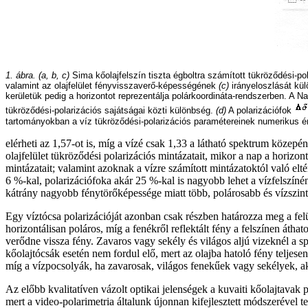
1. ábra. (a, b, c)
Sima kőolajfelszín tiszta égboltra számított tükröződési-po
valamint az olajfelület fényvisszaverő-képességének
(c)
irányeloszlását kül
kerületük pedig a horizontot reprezentálja polárkoordináta-rendszerben. A Na
tükröződési-polarizációs sajátságai közti különbség.
(d)
A polarizációfok
tartományokban a víz tükröződési-polarizációs paramétereinek numerikus érté
elérheti az 1,57-ot is, míg a vízé csak 1,33 a látható spektrum közepén.
olajfelület tükröződési polarizációs mintázatait, mikor a nap a horizont
mintázatait; valamint azoknak a vízre számított mintázatoktól való elt
6 %-kal, polarizációfoka akár 25 %-kal is nagyobb lehet a vízfelszínénél
kátrány nagyobb fénytörőképessége miatt több, polárosabb és vízszinte
Egy víztócsa polarizációját azonban csak részben határozza meg a felül
horizontálisan poláros, míg a fenékről reflektált fény a felszínen átha
verődne vissza fény. Zavaros vagy sekély és világos aljú vizeknél a s
kőolajtócsák esetén nem fordul elő, mert az olajba hatoló fény teljesen
míg a vízpocsolyák, ha zavarosak, világos fenekűek vagy sekélyek, ak
Az előbb kvalitatíven vázolt optikai jelenségek a kuvaiti kőolajtavak 
mert a video-polarimetria általunk újonnan kifejlesztett módszerével t