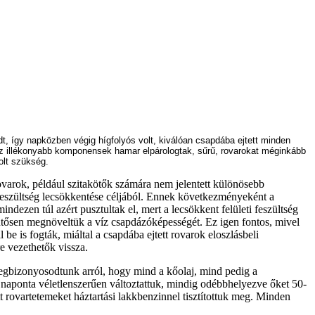
edt, így napközben végig hígfolyós volt, kiválóan csapdába ejtett minden
 az illékonyabb komponensek hamar elpárologtak, sűrű, rovarokat méginkább
olt szükség.
rovarok, például szitakötők számára nem jelentett különösebb
i feszültség lecsökkentése céljából. Ennek következményeként a
ndezen túl azért pusztultak el, mert a lecsökkent felületi feszültség
jelentősen megnöveltük a víz csapdázóképességét. Ez igen fontos, mivel
be is fogták, miáltal a csapdába ejtett rovarok eloszlásbeli
e vezethetők vissza.
megbizonyosodtunk arról, hogy mind a kőolaj, mind pedig a
n naponta véletlenszerűen változtattuk, mindig odébbhelyezve őket 50-
tt rovartetemeket háztartási lakkbenzinnel tisztítottuk meg. Minden