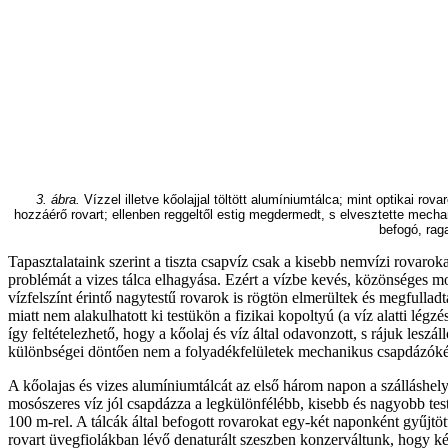
3. ábra.
Vízzel illetve kőolajjal töltött alumíniumtálca; mint optikai r
hozzáérő rovart; ellenben reggeltől estig megdermedt, s elvesztette mech
befogó, rag
Tapasztalataink szerint a tiszta csapvíz csak a kisebb nemvízi rovaro
problémát a vizes tálca elhagyása. Ezért a vízbe kevés, közönséges mo
vízfelszínt érintő nagytestű rovarok is rögtön elmerültek és megfullad
miatt nem alakulhatott ki testükön a fizikai kopoltyú (a víz alatti lég
így feltételezhető, hogy a kőolaj és víz által odavonzott, s rájuk lesz
különbségei döntően nem a folyadékfelületek mechanikus csapdázóképe
A kőolajas és vizes alumíniumtálcát az első három napon a szálláshe
mosószeres víz jól csapdázza a legkülönfélébb, kisebb és nagyobb tes
100 m-rel. A tálcák által befogott rovarokat egy-két naponként gyűjtöt
rovart üvegfiolákban lévő denaturált szeszben konzerváltunk, hogy k