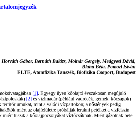
artalomjegyzék
Horváth Gábor, Bernáth Balázs, Molnár Gergely, Medgyesi Dávid,
Blaha Béla, Pomozi István
ELTE, Atomfizika Tanszék, Biofizika Csoport, Budapest
omoksivatagjában
[1]
. Egyegy ilyen kőolajtó évszakosan megújuló
 vízipoloskák)
[2]
és vízimadár (például vadrécék, gémek, kócsagok)
k territóriumukat, mint a valódi vízpartokon; a nőstények pedig
akötők miért az olajfelületre próbálják lerakni petéiket a vízfelszín
k miért hiszik a kőolajpocsolyákat víztócsáknak. Miért gázolnak bele