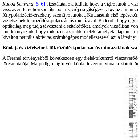
Rudolf Schwind
[5, 6]
vizsgálatai óta tudjuk, hogy a vízirovarok a viz
visszavert fény horizontális polarizációja segítségével. Így az a munka
fénypolarizáció-érzékeny szemű rovarokat. Kutatásunk első lépésekén
vízfelszínek tükröződési-polarizációs mintázatait. Kiderült, hogy egy 
optikailag meg tudja téveszteni a szitakötőket, amelyek vizuálisan vo
tanulmányoztuk, hogy mik azok az optikai jelek, amelyek alapján a ma
kiváltott neurális aktivitás számítógépes modellezésével azt a látványt
Kőolaj- és vízfelszínek tükröződési-polarizációs mintázatának s
A Fresnel-törvényekből következően egy dielektrikumról visszaverődő 
törésmutatója. Márpedig a hígfolyós kőolaj levegőre vonatkoztatott tö