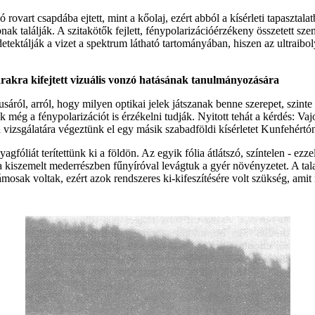
rovart csapdába ejtett, mint a kőolaj, ezért abból a kísérleti tapasztalat
ak találják. A szitakötők fejlett, fénypolarizációérzékeny összetett sze
 detektálják a vizet a spektrum látható tartományában, hiszen az ultraibo
arakra kifejtett vizuális vonzó hatásának tanulmányozására
sáról, arról, hogy milyen optikai jelek játszanak benne szerepet, szin
ok még a fénypolarizációt is érzékelni tudják. Nyitott tehát a kérdés: Va
ma vizsgálatára végeztünk el egy másik szabadföldi kísérletet Kunfehér
óliát terítettünk ki a földön. Az egyik fólia átlátszó, színtelen - ezzel
 kiszemelt mederrészben fűnyíróval levágtuk a gyér növényzetet. A talaj
lámosak voltak, ezért azok rendszeres ki-kifeszítésére volt szükség, am