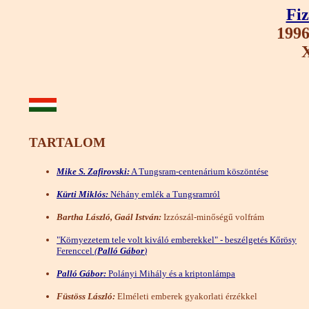
Fiz
1996
X
TARTALOM
Mike S. Zafirovski:
A Tungsram-centenárium köszöntése
Kürti Miklós:
Néhány emlék a Tungsramról
Bartha László, Gaál István:
Izzószál-minőségű volfrám
"Környezetem tele volt kiváló emberekkel" - beszélgetés Kőrösy
Ferenccel
(
Palló Gábor
)
Palló Gábor:
Polányi Mihály és a kriptonlámpa
Füstöss László:
Elméleti emberek gyakorlati érzékkel