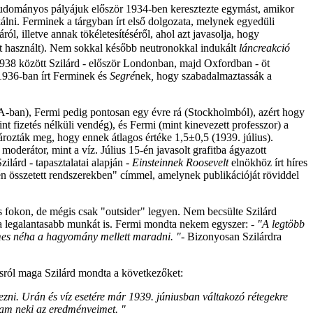
 tudományos pályájuk először 1934-ben keresztezte egymást, amikor
álni. Ferminek a tárgyban írt első dolgozata, melynek egyedüli
ól, illetve annak tökéletesítéséről, ahol azt javasolja, hogy
ást használt). Nem sokkal később neutronokkal indukált
láncreakció
1938 között Szilárd - először Londonban, majd Oxfordban - öt
 1936-ban írt Ferminek és
Segré
nek
,
hogy szabadalmaztassák a
A-ban), Fermi pedig pontosan egy évre rá (Stockholmból), azért hogy
fizetés nélküli vendég), és Fermi (mint kinevezett professzor) a
ározták meg, hogy ennek átlagos értéke 1,5±0,5 (1939. július).
oderátor, mint a víz. Július 15-én javasolt grafitba ágyazott
ilárd - tapasztalatai alapján -
Einsteinnek Roosevelt
elnökhöz írt híres
én összetett rendszerekben" címmel, amelynek publikációját röviddel
s fokon, de mégis csak "outsider" legyen. Nem becsülte Szilárd
ni a legalantasabb munkát is. Fermi mondta nekem egyszer:
- "A legtöbb
demes néha a hagyomány mellett maradni. "-
Bizonyosan Szilárdra
sról maga Szilárd mondta a következőket:
ezni. Urán és víz esetére már 1939. júniusban váltakozó rétegekre
tam neki az eredményeimet. "