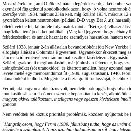
Most rátérek arra, ami Önök számára a legérdekesebb, a két ember s
egymástól függetlenül gondolkodtak azon, hogy jó volna neutronok és t
szerzője volt, 1934. március 23án kelt, míg Szilárd 1934. március 12-én
gyorsítóban keltett neutronokat (például D-D vagy Be(
,
n
)) használ
9
ötletét vetette fel, különféle folyamatok mint a
Be(
n,2n
) felhasználá
magfizikai témájú cikket publikált. (Meg kell jegyezni, hogy néhány i
felfedezéseiket, és annak hasznát ne személyes hasznukra, hanem továb
Szilárd 1938. január 2-án állástalan bevándorlóként jött New Yorkba
elfoglalja állását a Columbia Egyetemen. Ugyanekkor érkezett meg az
láncreakció reményében urániummal kezdtek kísérletezni. Egymástói f
Szilárd, gyakorlati megfontolásból, már júniusban felvetette, hogy sze
urángömböket (sőt uránoxidot), és kitartott amellett, hogy azonnal nag
levele mellé egy memorandumot írt (1939. augusztusban). 1940. februá
utána önként letiltotta. Megértette a tiszta grafit fontosságát, és ehhe
Fermit, aki nagyon ambiciózus volt, nem tette boldoggá, hogy olyan t
munkastílusát sem. Leó nem szerette bepiszkítani a kezét, alkotó ötl
magyar, akivel találkoztam, intelligens vagy egészen kivételesen int
gondolt.
Nem vetődtek fel köztük prioritási problémák, közösen nyújtottak b
"Hangsúlyozom, hogy Fermi (1939. júliusban) tudta, hogy az uránt és 
készítette a számításait. Nincs azonban tudomásom arról, hogy felism