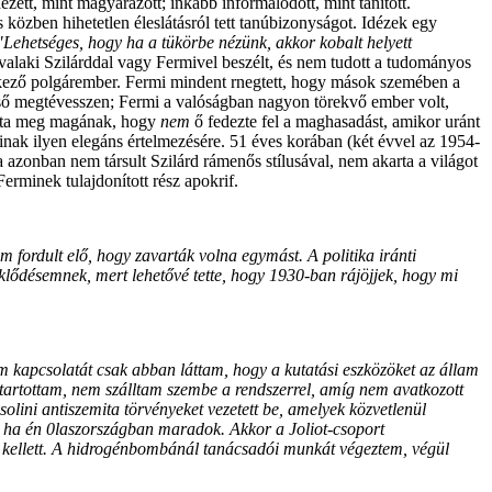
dezett, mint magyarázott; inkább informálódott, mint tanított.
özben hihetetlen éleslátásról tett tanúbizonyságot. Idézek egy
"Lehetséges, hogy ha a tükörbe nézünk, akkor kobalt helyett
 valaki Szilárddal vagy Fermivel beszélt, és nem tudott a tudományos
elkező polgárember. Fermi mindent rnegtett, hogy mások szemében a
ső megtévesszen; Fermi a valóságban nagyon törekvő ember volt,
totta meg magának, hogy
nem
ő fedezte fel a maghasadást, amikor uránt
inak ilyen elegáns értelmezésére. 51 éves korában (két évvel az 1954-
 azonban nem társult Szilárd rámenős stílusával, nem akarta a világot
erminek tulajdonított rész apokrif.
em fordult elő, hogy zavarták volna egymást. A politika iránti
eklődésemnek, mert lehetővé tette, hogy 1930-ban rájöjjek, hogy mi
m kapcsolatát csak abban láttam, hogy a kutatási eszközöket az állam
 tartottam, nem szálltam szembe a rendszerrel, amíg nem avatkozott
lini antiszemita törvényeket vezetett be, amelyek közvetlenül
, ha én 0laszországban maradok. Akkor a Joliot-csoport
r kellett. A hidrogénbombánál tanácsadói munkát végeztem, végül