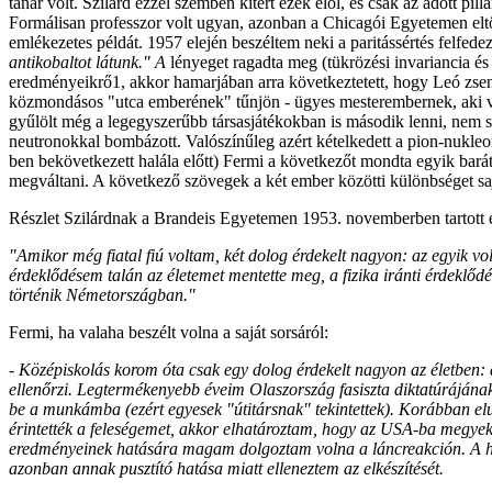
tanár volt. Szilárd ezzel szemben kitért ezek elől, és csak az adott pi
Formálisan professzor volt ugyan, azonban a Chicagói Egyetemen eltöl
emlékezetes példát. 1957
elején beszéltem neki a paritássértés felfed
antikobaltot látunk." A
lényeget ragadta meg (tükrözési invariancia é
eredményeikrő1, akkor hamarjában arra következtetett, hogy Leó zsen
közmondásos "utca emberének" tűnjön - ügyes mesterembernek, aki vé
gyűlölt még a legegyszerűbb társasjátékokban is második lenni, nem 
neutronokkal bombázott. Valószínűleg azért kételkedett a pion-nukleon
ben bekövetkezett halála előtt) Fermi a következőt mondta egyik bar
megváltani. A következő szövegek a két ember közötti különbséget saját
Részlet Szilárdnak a Brandeis Egyetemen 1953. novemberben tartott 
"Amikor még fiatal fiú voltam, két dolog érdekelt nagyon: az egyik volt
érdeklődésem talán az életemet mentette meg, a fizika iránti érdeklőd
történik Németországban."
Fermi, ha valaha beszélt volna a saját sorsáról:
- Középiskolás korom óta csak egy dolog érdekelt nagyon az életben: 
ellenőrzi. Legtermékenyebb éveim Olaszország fasiszta diktatúrájának
be a munkámba (ezért egyesek "útitársnak" tekintettek). Korábban elu
érintették a feleségemet, akkor elhatároztam, hogy az USA-ba megyek
eredményeinek hatására magam dolgoztam volna a láncreakción. A háb
azonban annak pusztító hatása miatt elleneztem az elkészítését.