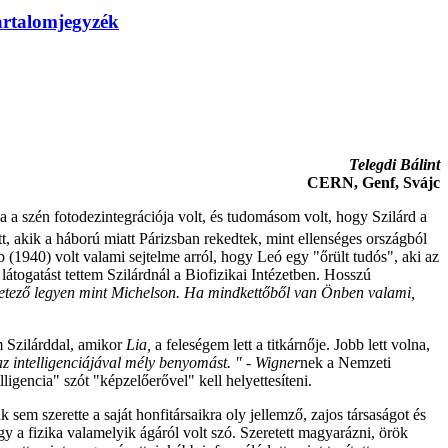
artalomjegyzék
Telegdi Bálint
CERN, Genf, Svájc
 a szén fotodezintegrációja volt, és tudomásom volt, hogy Szilárd a
, akik a háború miatt Párizsban rekedtek, mint ellenséges országból
 (1940) volt valami sejtelme arról, hogy Leó egy "őrült tudós", aki az
gatást tettem Szilárdnál a Biofizikai Intézetben. Hosszú
rletező legyen mint Michelson. Ha mindkettőből van Önben valami,
m Szilárddal, amikor
Lia,
a
feleségem lett a titkárnője. Jobb lett volna,
az intelligenciájával mély benyomást. " - Wigner
nek a
Nemzeti
gencia" szót "képzelőerővel" kell helyettesíteni.
em szerette a saját honfitársaikra oly jellemző, zajos társaságot és
y a fizika valamelyik ágáról volt szó. Szeretett magyarázni, örök