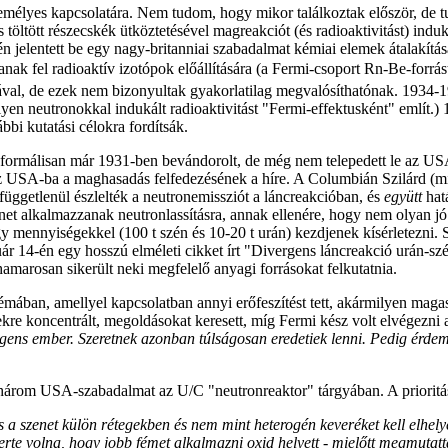
zemélyes kapcsolatára. Nem tudom, hogy mikor találkoztak először, de
öltött részecskék ütköztetésével magreakciót (és radioaktivitást) induk
 jelentett be egy nagy-britanniai szabadalmat kémiai elemek átalakításár
janak fel radioaktív izotópok előállítására (a Fermi-csoport Rn-Be-forr
sával, de ezek nem bizonyultak gyakorlatilag megvalósíthatónak. 1934-
lyen neutronokkal indukált radioaktivitást "Fermi-effektusként" említ.)
bi kutatási célokra fordítsák.
 (formálisan már 1931-ben bevándorolt, de még nem telepedett le az US
 USA-ba a maghasadás felfedezésének a híre. A Columbián Szilárd (mint 
üggetlenül észlelték a neutronemissziót a láncreakcióban, és
együtt
hat
net alkalmazzanak neutronlassításra, annak ellenére, hogy nem olyan jó m
y mennyiségekkel (100 t szén és 10-20 t urán) kezdjenek kísérletezni. Sz
r 14-én egy hosszú elméleti cikket írt "Divergens láncreakció urán-sz
z hamarosan sikerült neki megfelelő anyagi forrásokat felkutatnia.
émában, amellyel kapcsolatban annyi erőfeszítést tett, akármilyen maga
etekre koncentrált, megoldásokat keresett, míg Fermi kész volt elvégez
elligens ember. Szeretnek azonban túlságosan eredetiek lenni. Pedig ér
e három USA-szabadalmat az U/C "neutronreaktor" tárgyában. A prioritá
a szenet külön rétegekben és nem mint heterogén keveréket kell elhely
erte volna, hogy jobb fémet alkalmazni oxid helyett - mielőtt megmutat