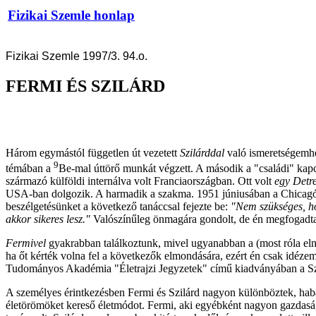
Fizikai Szemle honlap
Fizikai Szemle 1997/3. 94.o.
FERMI ÉS SZILÁRD
Három egymástól független út vezetett
Szilárddal
való ismeretségemhe
9
témában a
Be-mal úttörő munkát végzett. A második a "családi" kapc
származó külföldi internálva volt Franciaországban. Ott volt
egy Detr
USA-ban dolgozik. A harmadik a szakma. 1951 júniusában a Chicagói 
beszélgetésünket a következő tanáccsal fejezte be:
"Nem szükséges, ho
akkor sikeres lesz."
Valószínűleg önmagára gondolt, de én megfogadta
Fermivel
gyakrabban találkoztunk, mivel ugyanabban a (most róla eln
ha őt kérték volna fel a következők elmondására, ezért én csak idéze
Tudományos Akadémia "Életrajzi Jegyzetek" című kiadványában a Szilár
A személyes érintkezésben Fermi és Szilárd nagyon különböztek, habár 
életörömöket kereső életmódot. Fermi, aki egyébként nagyon gazdaságos