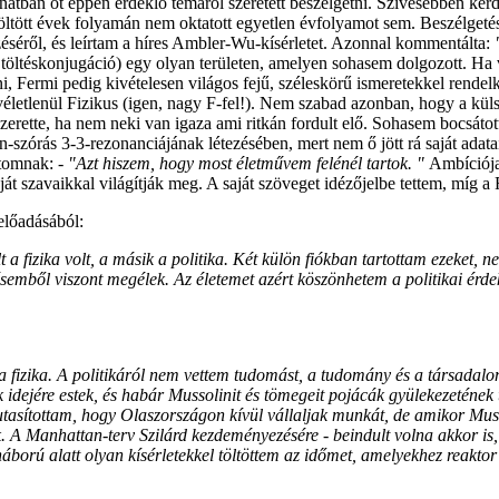
llanatban őt éppen érdeklő témáról szeretett beszélgetni. Szívesebben kér
tött évek folyamán nem oktatott egyetlen évfolyamot sem. Beszélgetés k
ezéséről, és leírtam a híres Ambler-Wu-kísérletet. Azonnal kommentálta:
s töltéskonjugáció) egy olyan területen, amelyen sohasem dolgozott. Ha
i, Fermi pedig kivételesen világos fejű, széleskörű ismeretekkel rend
letlenül Fizikus (igen, nagy F-fel!). Nem szabad azonban, hogy a kül
szerette, ha nem neki van igaza ami ritkán fordult elő. Sohasem bocsá
-szórás 3-3-rezonanciájának létezésében, mert nem ő jött rá saját adata
átomnak:
- "Azt hiszem, hogy most életművem felénél tartok. "
Ambíciója
 szavaikkal világítják meg. A saját szöveget idézőjelbe tettem, míg a F
előadásából:
 a fizika volt, a másik a politika. Két külön fiókban tartottam ezeket, n
ésemből viszont megélek. Az életemet azért köszönhetem a politikai érd
a fizika. A politikáról nem vettem tudomást, a tudomány és a társadalo
 idejére estek, és habár Mussolinit és tömegeit pojácák gyülekezetének
tasítottam, hogy Olaszországon kívül vállaljak munkát, de amikor Musso
. A Manhattan-terv Szilárd kezdeményezésére - beindult volna akkor is
orú alatt olyan kísérletekkel töltöttem az időmet, amelyekhez reakto