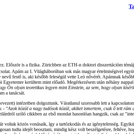
T
z. Először is a fizika. Zürichben az ETH-n doktori disszertációm témája
solat. Apám az I. Világháborúban sok más magyar értelmiségivel együtt
e
nevű festő is, aki később feleségül vette Leó nővérét. Apámnak később
Egyetemre kerültem mint előadó. Megérkezésem után néhány nappal láto
gy Ön olyan teoretikus legyen mint Einstein, az sem, hogy olyan kísé
m a tanácsát.
evezett) intézetben dolgoztunk. Váratlanul szorosabb lett a kapcsolato
m:
- "Azok közül a nagy tudósok közül, akiket ismertem, csak ő tett rám 
dról szóló cikkben az első mondat hasonlóan hangzik, csak az "intelli
voltak közös vonásaik, így a tartózkodás és az igénytelenség. Egyikük s
an tudta idejét beosztani, mindig kész volt beszélgetésre, feltéve, hog