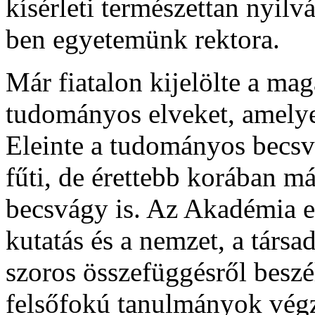
kísérleti természettan nyilv
ben egyetemünk rektora.
Már fiatalon kijelölte a mag
tudományos elveket, amelyek 
Eleinte a tudományos becsvá
fűti, de érettebb korában má
becsvágy is. Az Akadémia 
kutatás és a nemzet, a társ
szoros összefüggésről beszél
felsőfokú tanulmányok végz