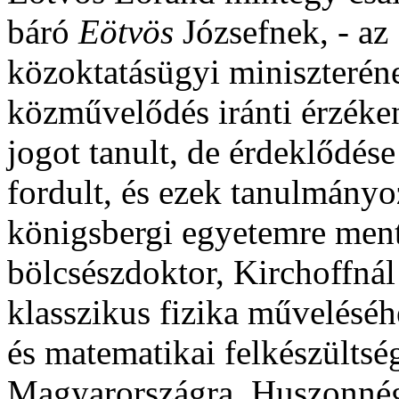
báró
Eötvös
Józsefnek, - az
közoktatásügyi miniszteréne
közművelődés iránti érzéke
jogot tanult, de érdeklődés
fordult, és ezek tanulmányo
königsbergi egyetemre ment
bölcsészdoktor, Kirchoffnál
klasszikus fizika műveléséh
és matematikai felkészültsé
Magyarországra. Huszonnég