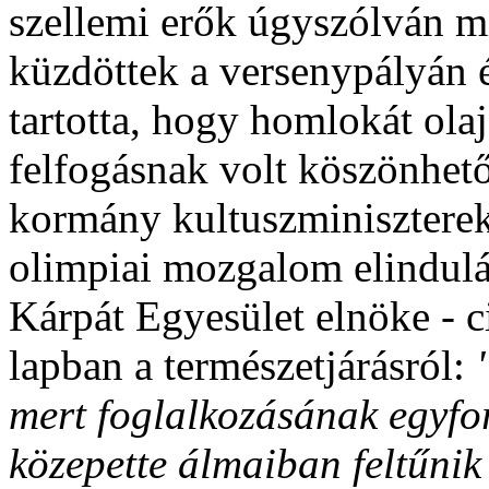
szellemi erők úgyszólván m
küzdöttek a versenypályán é
tartotta, hogy homlokát ola
felfogásnak volt köszönhet
kormány kultuszminisztereké
olimpiai mozgalom elindulá
Kárpát Egyesület elnöke - c
lapban a természetjárásról:
mert foglalkozásának egyf
közepette álmaiban feltűnik 