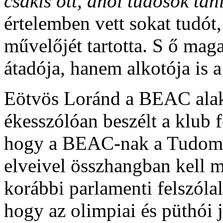
csakis ott, ahol tudósok tan
értelemben vett sokat tudó
művelőjét tartotta. S ő mag
átadója, hanem alkotója is
Eötvös Loránd a BEAC alak
ékesszólóan beszélt a klub f
hogy a BEAC-nak a Tudomán
elveivel összhangban kell m
korábbi parlamenti felszólal
hogy az olimpiai és püthói j