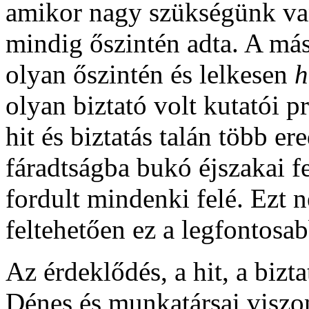
amikor nagy szükségünk van
mindig őszintén adta. A m
olyan őszintén és lelkesen
h
olyan biztató volt kutatói p
hit és biztatás talán több e
fáradtságba bukó éjszakai fe
fordult mindenki felé. Ezt
feltehetően ez a legfontosab
Az érdeklődés, a hit, a bizta
Dénes és munkatársai viszo