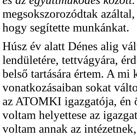
megsokszorozódtak azáltal,
hogy segítette munkánkat.
Húsz év alatt Dénes alig vált
lendületére, tettvágyára, ér
belső tartására értem. A mi
vonatkozásaiban sokat vált
az ATOMKI igazgatója, én 
voltam helyettese az igazga
voltam annak az intézetnek