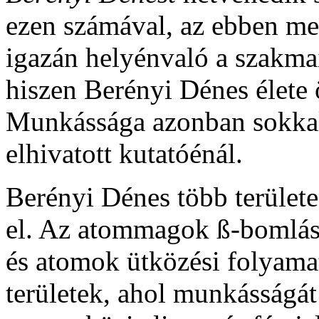
ezen számával, az ebben m
igazán helyénvaló a szakma
hiszen Berényi Dénes élete 
Munkássága azonban sokkal
elhivatott kutatóénál.
Berényi Dénes több terület
el. Az atommagok ß-bomlása
és atomok ütközési folyamat
területek, ahol munkásságát