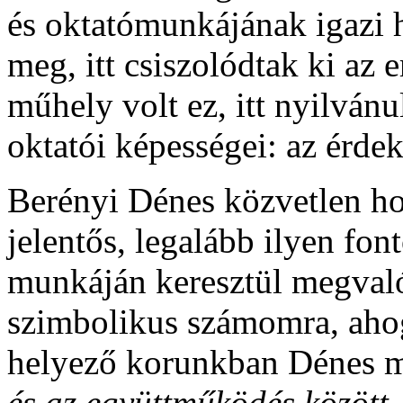
és oktatómunkájának igazi h
meg, itt csiszolódtak ki az
műhely volt ez, itt nyilvánu
oktatói képességei: az érdek
Berényi Dénes közvetlen h
jelentős, legalább ilyen fo
munkáján keresztül megvaló
szimbolikus számomra, aho
helyező korunkban Dénes m
és az együttműködés között