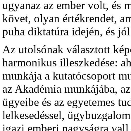
ugyanaz az ember volt, és m
követ, olyan értékrendet, a
puha diktatúra idején, és j
Az utolsónak választott ké
harmonikus illeszkedése: a
munkája a kutatócsoport mu
az Akadémia munkájába, az
ügyeibe és az egyetemes t
lelkesedéssel, ügybuzgalomm
igazi emberi nagyságra vall