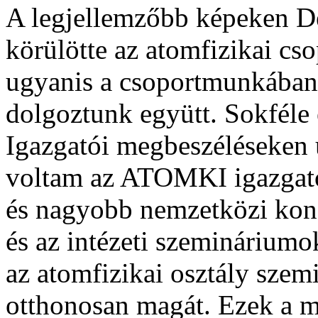
A legjellemzőbb képeken 
körülötte az atomfizikai cso
ugyanis a csoportmunkában.
dolgoztunk együtt. Sokféle 
Igazgatói megbeszéléseken ú
voltam az ATOMKI igazgató
és nagyobb nemzetközi kon
és az intézeti szeminárium
az atomfizikai osztály szem
otthonosan magát. Ezek a m