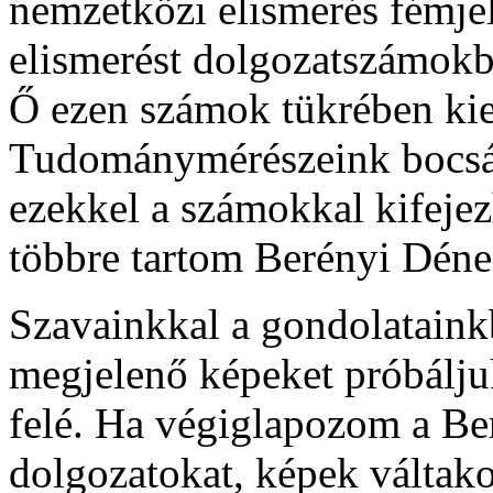
nemzetközi elismerés fémje
elismerést dolgozatszámokb
Ő ezen számok tükrében ki
Tudománymérészeink bocsá
ezekkel a számokkal kifejez
többre tartom Berényi Déne
Szavainkkal a gondolatain
megjelenő képeket próbálju
felé. Ha végiglapozom a Be
dolgozatokat, képek váltak