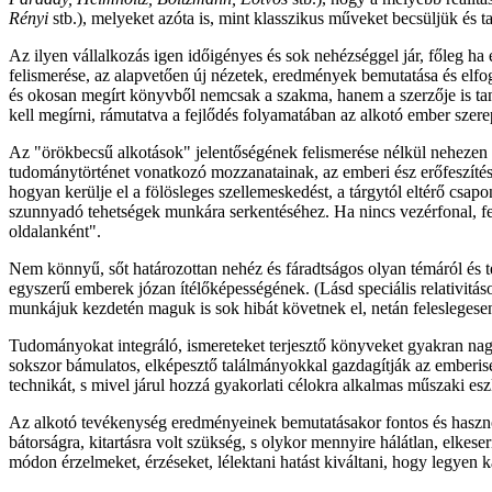
Rényi
stb.), melyeket azóta is, mint klasszikus műveket becsüljük és t
Az ilyen vállalkozás igen időigényes és sok nehézséggel jár, főleg ha
felismerése, az alapvetően új nézetek, eredmények bemutatása és elfo
és okosan megírt könyvből nemcsak a szakma, hanem a szerzője is tanu
kell megírni, rámutatva a fejlődés folyamatában az alkotó ember szerep
Az "örökbecsű alkotások" jelentőségének felismerése nélkül nehezen é
tudománytörténet vonatkozó mozzanatainak, az emberi ész erőfeszítése
hogyan kerülje el a fölösleges szellemeskedést, a tárgytól eltérő csapon
szunnyadó tehetségek munkára serkentéséhez. Ha nincs vezérfonal, fel
oldalanként".
Nem könnyű, sőt határozottan nehéz és fáradtságos olyan témáról és 
egyszerű emberek józan ítélőképességének. (Lásd speciális relativitáson
munkájuk kezdetén maguk is sok hibát követnek el, netán feleslegesen
Tudományokat integráló, ismereteket terjesztő könyveket gyakran nagy
sokszor bámulatos, elképesztő találmányokkal gazdagítják az emberisé
technikát, s mivel járul hozzá gyakorlati célokra alkalmas műszaki es
Az alkotó tevékenység eredményeinek bemutatásakor fontos és hasznos 
bátorságra, kitartásra volt szükség, s olykor mennyire hálátlan, elkese
módon érzelmeket, érzéseket, lélektani hatást kiváltani, hogy legyen