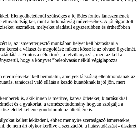
iekkel. Elengedhetetlenül szükséges a fejlődés fontos láncszemének
b elhivatottság kel, mint a tudományág műveléséhez. A jól átgondolt
téziseket, eszméket, melyeket ráadásul egyszerűbben és érthetőbben
 is, az ismeretterjesztő munkában helyet kell biztosítani a
 keresi a választ és megoldást: miként kösse le az olvasó figyelmét,
tánlátást. Fontos a célra törés, a felvillanyozás, mert az kell a
kényszerül, hogy a könyvet "beleolvasás nélkül végiglapozza
an eredményeket kell bemutatni, amelyek látszólag ellentmondanak az
tatás, tanáccsal való ellátás a kezdő kutatóknak is jól jön, mert
mberek is, akik innen is merítve, kapva ötleteket, kitartásukkal
elmélet és a gyakorlat, a természettudomány hogyan szolgálja a
isztelettel kellene gondolnunk az ültetőjére is.
lyokat kellett leküzdeni, ehhez mennyire szerteágazó ismeretekre,
tni, de nem árt olykor kerülve a szenzációt, a hatásvadászást - diszkrét