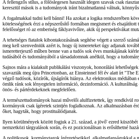
A fellengzős stílus, a fölöslegesen használt idegen szavak csak riaszt
keresztül mások is a tudományok iránt bizalmatlanná válnak, könnyűs
A fogalmakkal tudni kell bánni! Ha azokat a logika rendszerében követ
kötelességének érzi a népszerűsítő formában megismert és elsajátított 
felelősséget ró az emberiség fáklyavivőire, akik új perspektívákat mut
A tehetséges fiatalok kibontakozásának segítése végett a szerző szám
meg kell szenvedniük azért is, hogy új ismereteket úgy adjanak tovább,
ismeretterjesztő műben benne van a tudós sok éves munkájának kiérlelt 
tudásából és tudományából a társadalomnak anélkül, hogy a tudományn
Sajnos mára a kialakult publikálási viszonyok, honorálási lehetőség
szavazták meg újra Princetonban, az Einsteinnel fél év alatt írt "The
végző tudósok, közírók, újságírók hiánya. Az elektronikus médiában elv
ömlik ránk sok lényegtelen információ, dezinformáció. A kulturáltság e
önös- és pártérdekeknek megfelelően.
A természettudományok hazai művelői alulfizetettek, így rendkívül ro
kormányok csak ígéretek szintjén foglalkoznak. Az alkalmazásban érdek
őket, hagyták, hogy prostituálódjanak.
Ilyen körülmények között fogjuk a 21. század, a jövő' ezred küszöbét
nemzetközi tárgyalások során, és ez pozicionálisan is erősíthetné hazán
A politikusok, kormánytagok ígérgetéseikkel, alkalmatlanságukkal a n