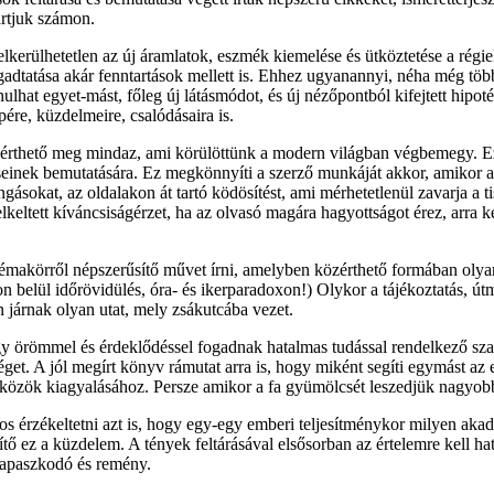
artjuk számon.
 elkerülhetetlen az új áramlatok, eszmék kiemelése és ütköztetése a rég
gadtatása akár fenntartások mellett is. Ehhez ugyanannyi, néha még töb
lhat egyet-mást, főleg új látásmódot, és új nézőpontból kifejtett hipo
ére, küzdelmeire, csalódásaira is.
rthető meg mindaz, ami körülöttünk a modern világban végbemegy. Ezért
inek bemutatására. Ez megkönnyíti a szerző munkáját akkor, amikor arra
gásokat, az oldalakon át tartó ködösítést, ami mérhetetlenül zavarja a tisz
keltett kíváncsiságérzet, ha az olvasó magára hagyottságot érez, arra 
témakörről népszerűsítő művet írni, amelyben közérthető formában oly
 belül időrövidülés, óra- és ikerparadoxon!) Olykor a tájékoztatás, útmu
 járnak olyan utat, mely zsákutcába vezet.
 örömmel és érdeklődéssel fogadnak hatalmas tudással rendelkező szake
get. A jól megírt könyv rámutat arra is, hogy miként segíti egymást az 
zközök kiagyalásához. Persze amikor a fa gyümölcsét leszedjük nagyobb t
érzékeltetni azt is, hogy egy-egy emberi teljesítménykor milyen akadá
rítő ez a küzdelem. A tények feltárásával elsősorban az értelemre kell ha
 kapaszkodó és remény.