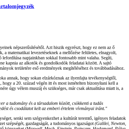
artalomjegyzék
nek népszerűsítésétől. Azt hiszik egyrészt, hogy ez nem az ő
 a matematikai levezetéseknek a mellőzése felületes, elnagyolt,
lefordítása napjainkban sokkal fontosabb mint valaha. Segíti,
lene kapnia az alkotók és gondolkodók feladatai között. A sajtó
dományok területére eső eredmények megítéléséhez és továbbadásához.
s oka annak, hogy sokan elzárkóznak az ilyenfajta tevékenységtől,
, hogy a 20. század végén itt és most ismételten bizonyítani kell a
ére úgy vélem muszáj és szükséges, már csak aktualitása miatt is, a
ver a tudomány és a társadalom között, csökkenti a tudás
edést és csodálatot kelt az emberi értelem vívmányai iránt."
nységet, senki sem szégyenkezhet a kultúrát teremtő, igényes feladatok
észet szépségét, gazdagságát, a tudományos igazságot
(Galilei, Newton,
sztő könyveket
(Maxwell, Mach, Einstein, Poincare, Hadamard, Pólya,