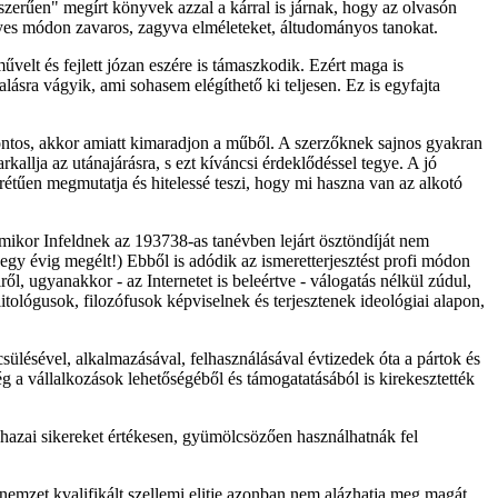
kszerűen" megírt könyvek azzal a kárral is járnak, hogy az olvasón
nyes módon zavaros, zagyva elméleteket, áltudományos tanokat.
velt és fejlett józan eszére is támaszkodik. Ezért maga is
lásra vágyik, ami sohasem elégíthető ki teljesen. Ez is egyfajta
fontos, akkor amiatt kimaradjon a műből. A szerzőknek sajnos gyakran
kallja az utánajárásra, s ezt kíváncsi érdeklődéssel tegye. A jó
krétűen megmutatja és hitelessé teszi, hogy mi haszna van az alkotó
mikor Infeldnek az 193738-as tanévben lejárt ösztöndíját nem
 egy évig megélt!) Ebből is adódik az ismeretterjesztést profi módon
l, ugyanakkor - az Internetet is beleértve - válogatás nélkül zúdul,
litológusok, filozófusok képviselnek és terjesztenek ideológiai alapon,
lésével, alkalmazásával, felhasználásával évtizedek óta a pártok és
g a vállalkozások lehetőségéből és támogatatásából is kirekesztették
 hazai sikereket értékesen, gyümölcsözően használhatnák fel
nemzet kvalifikált szellemi elitje azonban nem alázhatja meg magát