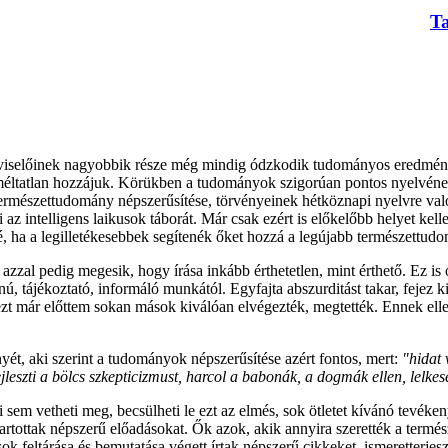
T
iselőinek nagyobbik része még mindig ódzkodik tudományos eredményei
 méltatlan hozzájuk. Körükben a tudományok szigorúan pontos nyelvének,
ermészettudomány népszerűsítése, törvényeinek hétköznapi nyelvre való 
 az intelligens laikusok táborát. Már csak ezért is előkelőbb helyet kel
é, ha a legilletékesebbek segítenék őket hozzá a legújabb természettu
 azzal pedig megesik, hogy írása inkább érthetetlen, mint érthető. Ez i
ú, tájékoztató, informáló munkától. Egyfajta abszurditást takar, fejez ki
ezt már előttem sokan mások kiválóan elvégezték, megtették. Ennek ellen
ét, aki szerint a tudományok népszerűsítése azért fontos, mert:
"hidat 
leszti a bölcs szkepticizmust, harcol a babonák, a dogmák ellen, lelkes
 sem vetheti meg, becsülheti le ezt az elmés, sok ötletet kívánó tevéke
tartottak népszerű előadásokat. Ők azok, akik annyira szerették a term
sok feltárása és bemutatása végett írtak népszerű cikkeket, ismeretterje