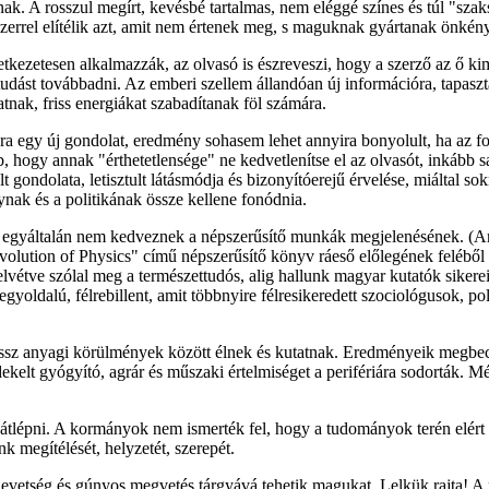
anak. A rosszul megírt, kevésbé tartalmas, nem eléggé színes és túl "sza
zerrel elítélik azt, amit nem értenek meg, s maguknak gyártanak önké
kezetesen alkalmazzák, az olvasó is észreveszi, hogy a szerző az ő kimű
tudást továbbadni. Az emberi szellem állandóan új információra, tapaszta
atnak, friss energiákat szabadítanak föl számára.
ára egy új gondolat, eredmény sohasem lehet annyira bonyolult, ha az 
 hogy annak "érthetetlensége" ne kedvetlenítse el az olvasót, inkább sar
gondolata, letisztult látásmódja és bizonyítóerejű érvelése, miáltal so
ak és a politikának össze kellene fonódnia.
ek egyáltalán nem kedveznek a népszerűsítő munkák megjelenésének. (A
 Evolution of Physics" című népszerűsítő könyv ráeső előlegének feléből
étve szólal meg a természettudós, alig hallunk magyar kutatók sikereirő
gyoldalú, félrebillent, amit többnyire félresikeredett szociológusok, po
ssz anyagi körülmények között élnek és kutatnak. Eredményeik megbecsü
elt gyógyító, agrár és műszaki értelmiséget a perifériára sodorták. Mé
 átlépni. A kormányok nem ismerték fel, hogy a tudományok terén elért
k megítélését, helyzetét, szerepét.
evetség és gúnyos megvetés tárgyává tehetik magukat. Lelkük rajta! A 