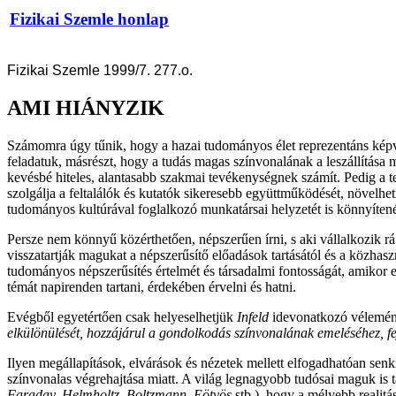
Fizikai Szemle honlap
Fizikai Szemle 1999/7. 277.o.
AMI HIÁNYZIK
Számomra úgy tűnik, hogy a hazai tudományos élet reprezentáns képv
feladatuk, másrészt, hogy a tudás magas színvonalának a leszállítása
kevésbé hiteles, alantasabb szakmai tevékenységnek számít. Pedig a t
szolgálja a feltalálók és kutatók sikeresebb együttműködését, növelheti
tudományos kultúrával foglalkozó munkatársai helyzetét is könnyíten
Persze nem könnyű közérthetően, népszerűen írni, s aki vállalkozik rá
visszatartják magukat a népszerűsítő előadások tartásától és a közhaszn
tudományos népszerűsítés értelmét és társadalmi fontosságát, amikor 
témát napirenden tartani, érdekében érvelni és hatni.
Evégből egyetértően csak helyeselhetjük
Infeld
idevonatkozó vélemény
elkülönülését, hozzájárul a gondolkodás színvonalának emeléséhez, fej
Ilyen megállapítások, elvárások és nézetek mellett elfogadhatóan senki
színvonalas végrehajtása miatt. A világ legnagyobb tudósai maguk is 
Faraday, Helmholtz, Boltzmann, Eötvös
stb.), hogy a mélyebb realitá