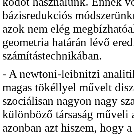
kódot használunk. Ennek vo
bázisredukciós módszerünk
azok nem elég megbízhatóak
geometria határán lévő ere
számítástechnikában.
- A newtoni-leibnitzi analiti
magas tökéllyel művelt disz
szociálisan nagyon nagy sz
különböző társaság műveli a
azonban azt hiszem, hogy a