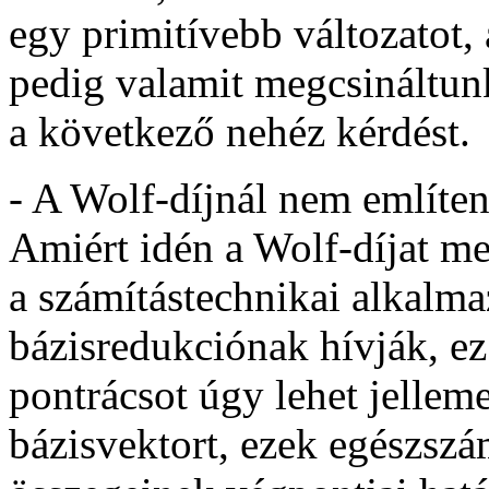
egy primitívebb változatot,
pedig valamit megcsináltun
a következő nehéz kérdést.
- A Wolf-díjnál nem említe
Amiért idén a Wolf-díjat m
a számítástechnikai alkalma
bázisredukciónak hívják, e
pontrácsot úgy lehet jellem
bázisvektort, ezek egészsz