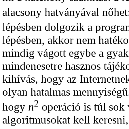
alacsony hatványával nőhet
lépésben dolgozik a progra
lépésben, akkor nem hatéko
mindig vágott egybe a gyako
mindenesetre hasznos tájéko
kihívás, hogy az Internetne
olyan hatalmas mennyiségű
2
hogy
n
operáció is túl sok
algoritmusokat kell keresni