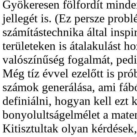
Gyökeresen fölfordít minde
jellegét is. (Ez persze prob
számítástechnika által ins
területeken is átalakulást h
valószínűség fogalmát, ped
Még tíz évvel ezelőtt is pró
számok generálása, ami fáb
definiálni, hogyan kell ezt k
bonyolultságelmélet a matema
Kitisztultak olyan kérdések