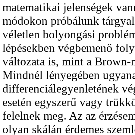
matematikai jelenségek van
módokon próbálunk tárgyal
véletlen bolyongási problém
lépésekben végbemenő foly
változata is, mint a Brown-
Mindnél lényegében ugyanarr
differenciálegyenletének vé
esetén egyszerű vagy trükkö
felelnek meg. Az az érzésem
olyan skálán érdemes szemlé