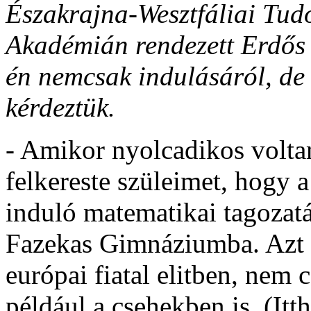
Északrajna-Wesztfáliai Tu
Akadémián rendezett Erdős 
én nemcsak indulásáról, de 
kérdeztük.
- Amikor nyolcadikos volt
felkereste szüleimet, hogy
induló matematikai tagozatá
Fazekas Gimnáziumba. Azt h
európai fiatal elitben, ne
például a csehekben is. (Itt