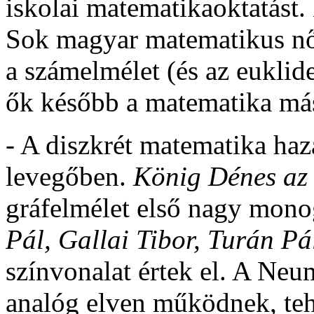
iskolai matematikaoktatást
Sok magyar matematikus nőt
a számelmélet (és az euklide
ők később a matematika más 
- A diszkrét matematika ha
levegőben.
König Dénes a
gráfelmélet első nagy monog
Pál, Gallai Tibor, Turán P
színvonalat értek el. A Ne
analóg elven működnek, teh