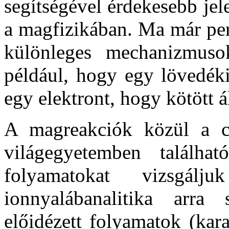
segítségével érdekesebb jele
a magfizikában. Ma már per
különleges mechanizmuso
például, hogy egy lövedéki
egy elektront, hogy kötött á
A magreakciók közül a cs
világegyetemben találha
folyamatokat vizsgálj
ionnyalábanalitika arra
előidézett folyamatok (kara