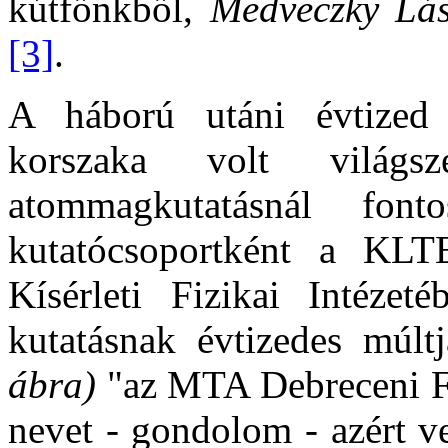
kútfőnkből,
Medveczky Lá
[3]
.
A háború utáni évtized a
korszaka volt világs
atommagkutatásnál fo
kutatócsoportként a KLT
Kísérleti Fizikai Intézet
kutatásnak évtizedes múlt
ábra)
"az MTA Debreceni Fi
nevet - gondolom - azért v