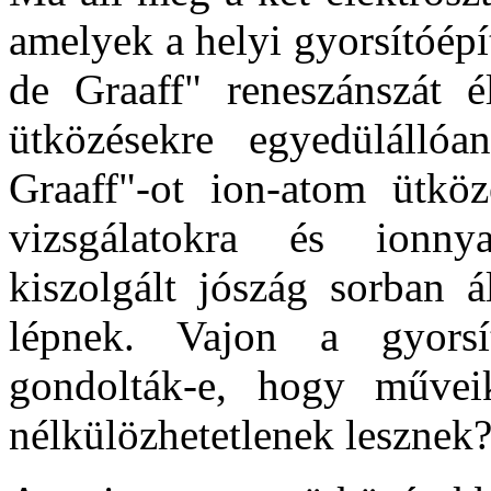
amelyek a helyi gyorsítóépít
de Graaff" reneszánszát é
ütközésekre egyedüláll
Graaff"-ot ion-atom ütköz
vizsgálatokra és ionnya
kiszolgált jószág sorban á
lépnek. Vajon a gyors
gondolták-e, hogy műve
nélkülözhetetlenek lesznek