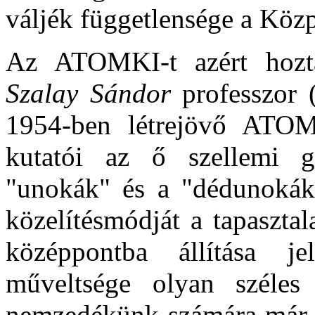
váljék függetlensége a Közp
Az ATOMKI-t azért hoztá
Szalay Sándor
professzor
1954-ben létrejövő ATOM
kutatói az ő szellemi g
"unokák" és a "dédunokák
közelítésmódját a tapasztala
középpontba állítása je
műveltsége olyan széle
nemzedékünk számára már sz