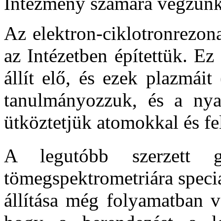
Intézmény számára végzünk
Az elektron-ciklotronrezon
az Intézetben építettük. Ez
állít elő, és ezek plazmáit
tanulmányozzuk, és a nya
ütköztetjük atomokkal és fe
A legutóbb szerzett
tömegspektrometriára speci
állítása még folyamatban va