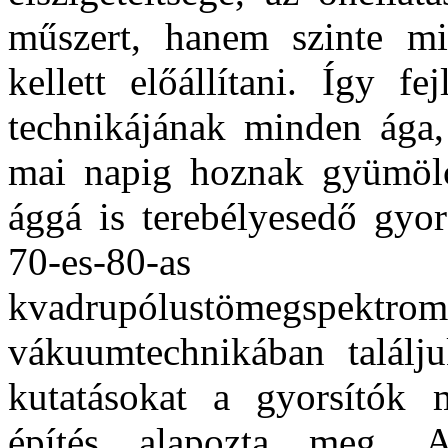
műszert, hanem szinte mi
kellett előállítani. Így f
technikájának minden ága,
mai napig hoznak gyümölcs
ággá is terebélyesedő gyor
70-es-80-as 
kvadrupólustömegspekt
vákuumtechnikában találju
kutatásokat a gyorsítók m
építés alapozta meg. A 