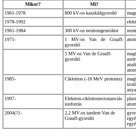
Mikor?
Mi?
1961-1978
800 kV-os kaszkádgyorsító
magr
1978-1992
elek
1961-1984
300 kV-os neutrongenerátor
neut
1971-
1 MV-os Van de Graaff-
atom
gyorsító
5 MV-os Van de Graaff-
magf
gyorsító
asztr
anali
atom
1985-
Ciklotron (-18 MeV protonra)
magf
izot
anya
1997-
Elektron-ciklotronrezonanciás
plaz
ionforrás
atom
2004(?}-
2,2 MV-os tandem Van de
gyor
Graaff-gyorsító
egyé
egyé