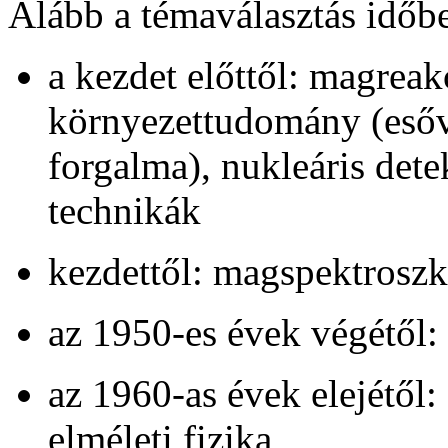
Alább a témaválasztás időbel
a kezdet előttől: magrea
környezettudomány (esőv
forgalma), nukleáris dete
technikák
kezdettől: magspektrosz
az 1950-es évek végétől:
az 1960-as évek elejétől:
elméleti fizika