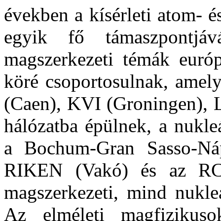
években a kísérleti atom- 
egyik fő támaszpontjá
magszerkezeti témák euró
köré csoportosulnak, amel
(Caen), KVI (Groningen), 
hálózatba épülnek, a nukleá
a Bochum-Gran Sasso-Náp
RIKEN (Vakó) és az RCN
magszerkezeti, mind nukleá
Az elméleti magfizikus