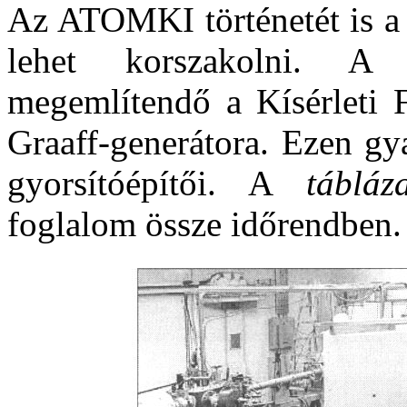
Az ATOMKI történetét is a 
lehet korszakolni. A 
megemlítendő a Kísérleti F
Graaff-generátora. Ezen g
gyorsítóépítői. A
táblá
foglalom össze időrendben.