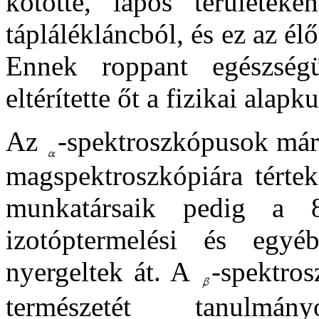
kötötte, lápos területe
táplálékláncból, és ez az é
Ennek roppant egészségü
eltérítette őt a fizikai alapku
Az
-spektroszkópusok már 
magspektroszkópiára tértek
munkatársaik pedig a 8
izotóptermelési és egyé
nyergeltek át. A
-spektro
természetét tanulmán