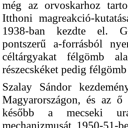
még az orvoskarhoz tartoz
Itthoni magreakció-kutatás
1938-ban kezdte el. Gy
pontszerű a-forrásból ny
céltárgyakat félgömb al
részecskéket pedig félgömb 
Szalay Sándor kezdemény
Magyarországon, és az ő
később a mecseki urán
mechanizmusát 1950-51-be