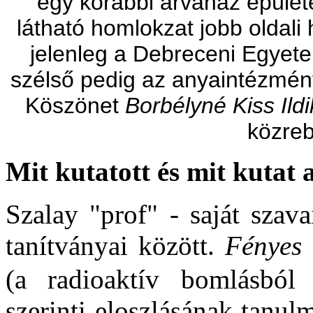
egy korábbi árvaház épületéb
látható homlokzat jobb oldali 
jelenleg a Debreceni Egyete
szélső pedig az anyaintézmény
Köszönet
Borbélyné Kiss Ild
közreb
Mit kutatott és mit kuta
Szalay "prof" - saját szava
tanítványai között.
Fényes
(a radioaktív bomlásból 
szerinti eloszlásának tanu