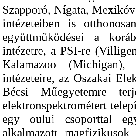
Szapporó, Nígata, Mexikóv
intézeteiben is otthonos
együttműködései a korá
intézetre, a PSI-re (Villig
Kalamazoo (Michigan),
intézeteire, az Oszakai El
Bécsi Műegyetemre te
elektronspektrométert telepí
egy oului csoporttal eg
alkalmazott magfizikusok 