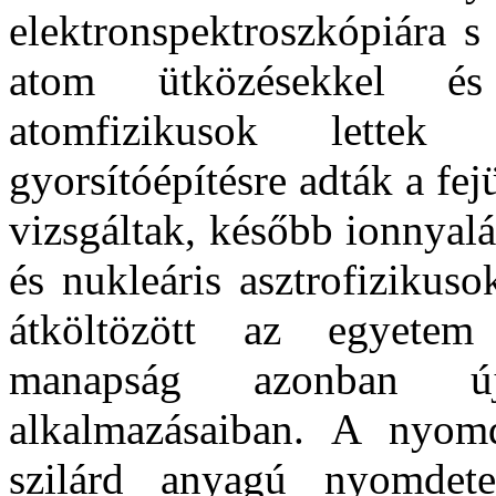
elektronspektroszkópiára s
atom ütközésekkel és f
atomfizikusok lettek
gyorsítóépítésre adták a fe
vizsgáltak, később ionnyal
és nukleáris asztrofizikuso
átköltözött az egyetem 
manapság azonban új
alkalmazásaiban. A nyomd
szilárd anyagú nyomdete