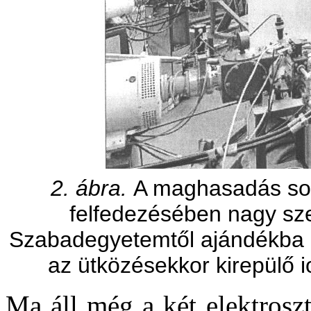
2. ábra.
A maghasadás sor
felfedezésében nagy sze
Szabadegyetemtől ajándékba 
az ütközésekkor kirepülő i
Ma áll még a két elektroszt