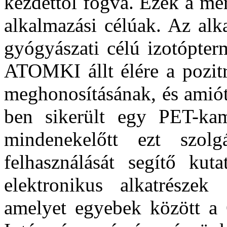
kezdettől fogva. Ezek a mér
alkalmazási célúak. Az al
gyógyászati célú izotópter
ATOMKI állt élére a pozit
meghonosításának, és amiót
ben sikerült egy PET-kame
mindenekelőtt ezt szol
felhasználását segítő kuta
elektronikus alkatrészek 
amelyet egyebek között a