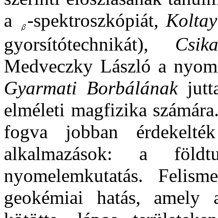
a
-spektroszkópiát,
Kolta
gyorsítótechnikát),
Csi
Medveczky László a nyomde
Gyarmati Borbálának
jutt
elméleti magfizika számára
fogva jobban érdekelt
alkalmazások: a föld
nyomelemkutatás. Felism
geokémiai hatás, amely 