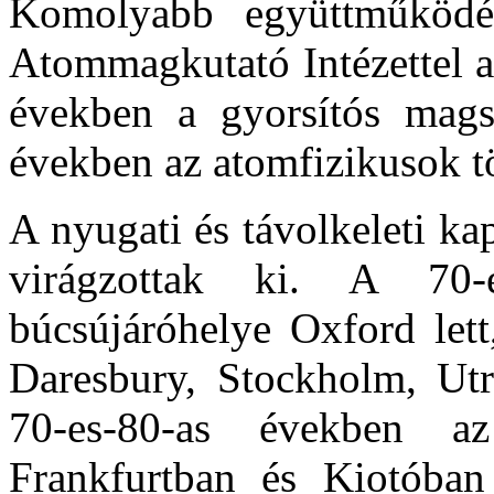
Komolyabb együttműködés
Atommagkutató Intézettel al
években a gyorsítós mags
években az atomfizikusok tö
A nyugati és távolkeleti ka
virágzottak ki. A 70
búcsújáróhelye Oxford let
Daresbury, Stockholm, Utr
70-es-80-as években az
Frankfurtban és Kiotóban