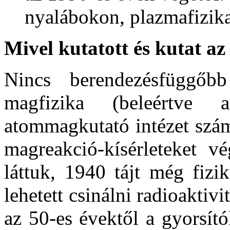
nyalábokon, plazmafizika
Mivel kutatott és kutat 
Nincs berendezésfüggőb
magfizika (beleértve 
atommagkutató intézet szám
magreakció-kísérleteket vé
láttuk, 1940 tájt még fizik
lehetett csinálni radioaktiv
az 50-es évektől a gyorsít