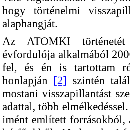
hogy történelmi visszapi
alaphangját.
Az ATOMKI történetét
évfordulója alkalmából 20
fel, és én is tartottam
honlapján
[2]
szintén talá
mostani visszapillantást s
adattal, több elmélkedéssel
imént említett forrásokból