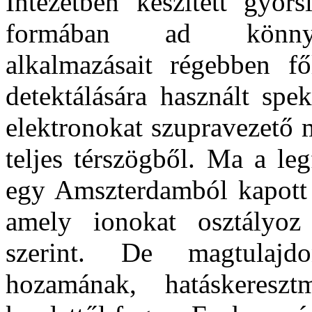
Intézetben készített gyors
formában ad könnyűio
alkalmazásait régebben f
detektálására használt spe
elektronokat szupravezető 
teljes térszögből. Ma a le
egy Amszterdamból kapott 
amely ionokat osztályoz
szerint. De magtulajd
hozamának, hatáskereszt