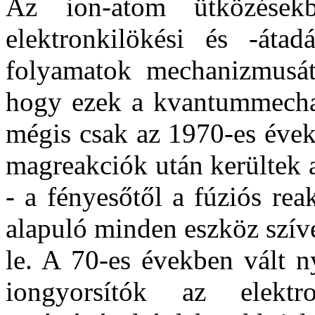
Az ion-atom ütközésekbe
elektronkilökési és -átadá
folyamatok mechanizmusát 
hogy ezek a kvantummechan
mégis csak az 1970-es évek
magreakciók után kerültek 
- a fényesőtől a fúziós rea
alapuló minden eszköz szív
le. A 70-es években vált n
iongyorsítók az elektr