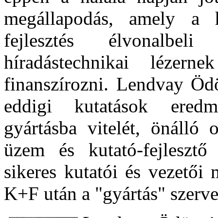
megállapodás, amely a ha
fejlesztés élvonalbe
híradástechnikai lézern
finanszírozni. Lendvay Ödö
eddigi kutatások eredm
gyártásba vitelét, önálló 
üzem és kutató-fejlesztő
sikeres kutatói és vezetői
K+F után a "gyártás" szerve