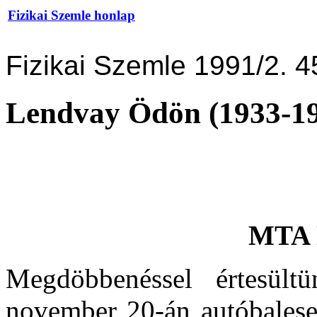
Fizikai Szemle honlap
Fizikai Szemle 1991/2. 4
Lendvay Ödön (1933-1
MTA M
Megdöbbenéssel értesültü
november 20-án autóbalese