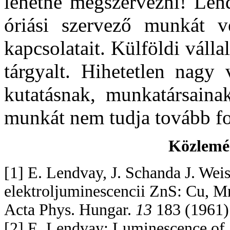
lehetne megszervezni! Len
óriási szervező munkát vé
kapcsolatait. Külföldi válla
tárgyalt. Hihetetlen nagy 
kutatásnak, munkatársaina
munkát nem tudja tovább fo
Közlemén
[1] E. Lendvay, J. Schanda J. Wei
elektroljuminescencii ZnS: Cu, 
Acta Phys. Hungar.
13
183 (1961)
[2] E. Lendvay: Luminescence of 