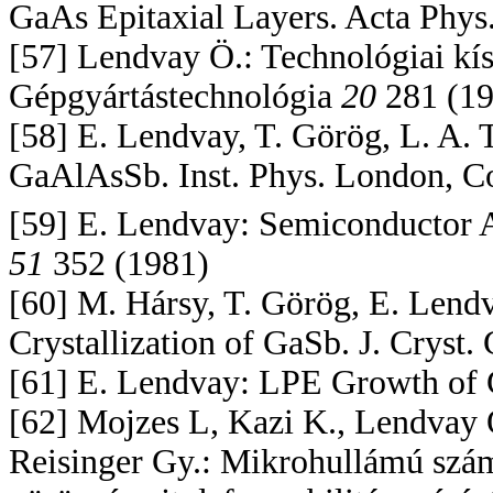
GaAs Epitaxial Layers. Acta Phys
[57] Lendvay Ö.: Technológiai kís
Gépgyártástechnológia
20
281 (19
[58] E. Lendvay, T. Görög, L. A
GaAlAsSb. Inst. Phys. London, Co
[59] E. Lendvay: Semiconductor 
51
352 (1981)
[60] M. Hársy, T. Görög, E. Lendv
Crystallization of GaSb. J. Cryst
[61] E. Lendvay: LPE Growth of 
[62] Mojzes L, Kazi K., Lendvay Ö
Reisinger Gy.: Mikrohullámú szám