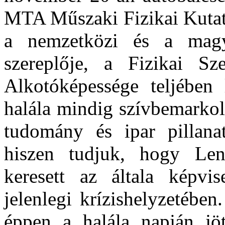
MTA Műszaki Fizikai Kutató
a nemzetközi és a magy
szereplője, a Fizikai Sze
Alkotóképessége teljében 
halála mindig szívbemarkol
tudomány és ipar pillana
hiszen tudjuk, hogy Le
keresett az általa képvi
jelenlegi krízishelyzetébe
éppen a halála napján jöt