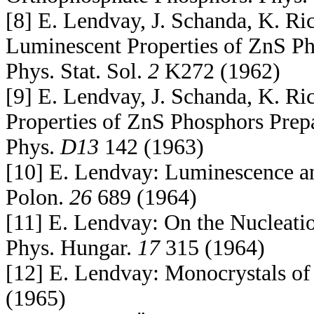
[8] E. Lendvay, J. Schanda, K. Ri
Luminescent Properties of ZnS P
Phys. Stat. Sol.
2
K272 (1962)
[9] E. Lendvay, J. Schanda, K. Ri
Properties of ZnS Phosphors Prep
Phys.
D13
142 (1963)
[10] E. Lendvay: Luminescence an
Polon.
26
689 (1964)
[11] E. Lendvay: On the Nucleatio
Phys. Hungar.
17
315 (1964)
[12] E. Lendvay: Monocrystals of
(1965)