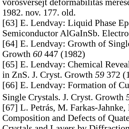
vörösvérsejt deformabilitás méré
1982. nov. 177. old.
[63] E. Lendvay: Liquid Phase Ep
Semiconductor AlGaInSb. Electro
[64] E. Lendvay: Growth of Single
Growth
60
447 (1982)
[65] E. Lendvay: Chemical Reveal
in ZnS. J. Cryst. Growth
59
372 (
[66] E. Lendvay: Formation of C
Single Crystals. J. Cryst. Growth
[67] L. Petrás, M. Farkas-Jahnke, 
Composition and Defects of Qua
Crystals and Layers by Diffracti