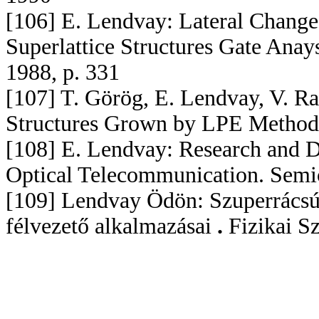
[106] E. Lendvay: Lateral Chang
Superlattice Structures Gate Ana
1988, p. 331
[107] T. Görög, E. Lendvay, V. 
Structures Grown by LPE Methods.
[108] E. Lendvay: Research and D
Optical Telecommunication. Semic
[109] Lendvay Ödön: Szuperrácsú 
félvezető alkalmazásai
.
Fizikai S