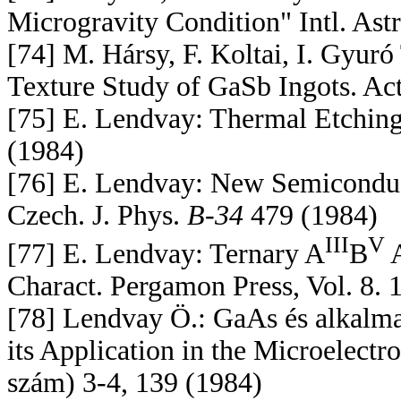
Microgravity Condition" Intl. As
[74] M. Hársy, F. Koltai, I. Gyur
Texture Study of GaSb Ingots. Ac
[75] E. Lendvay: Thermal Etching
(1984)
[76] E. Lendvay: New Semiconduct
Czech. J. Phys.
B-34
479 (1984)
III
V
[77] E. Lendvay: Ternary A
B
A
Charact. Pergamon Press, Vol. 8. 
[78] Lendvay Ö.: GaAs és alkalma
its Application in the Microelec
szám) 3-4, 139 (1984)