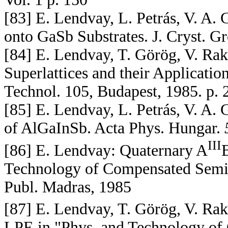
[83] E. Lendvay, L. Petrás, V. A
onto GaSb Substrates. J. Cryst. 
[84] E. Lendvay, T. Görög, V. R
Superlattices and their Applicatio
Technol. 105, Budapest, 1985. p. 
[85] E. Lendvay, L. Petrás, V. A.
of AlGaInSb. Acta Phys. Hungar.
III
[86] E. Lendvay: Quaternary A
Technology of Compensated Semic
Publ. Madras, 1985
[87] E. Lendvay, T. Görög, V. Rak
LPE in "Phys. and Technology of