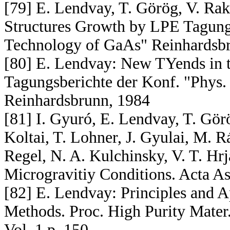
[79] E. Lendvay, T. Görög, V. Ra
Structures Growth by LPE Tagungs
Technology of GaAs" Reinhardsbr
[80] E. Lendvay: New TYends in t
Tagungsberichte der Konf. "Phys
Reinhardsbrunn, 1984
[81] I. Gyuró, E. Lendvay, T. Gör
Koltai, T. Lohner, J. Gyulai, M. Rá
Regel, N. A. Kulchinsky, V. T. H
Microgravitiy Conditions. Acta As
[82] E. Lendvay: Principles and
Methods. Proc. High Purity Mater.
Vol. 1 p. 150