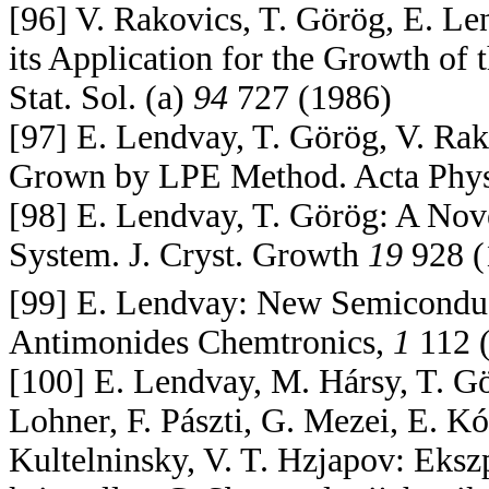
[96] V. Rakovics, T. Görög, E. L
its Application for the Growth of
Stat. Sol. (a)
94
727 (1986)
[97] E. Lendvay, T. Görög, V. Ra
Grown by LPE Method. Acta Phys
[98] E. Lendvay, T. Görög: A No
System. J. Cryst. Growth
19
928 (
[99] E. Lendvay: New Semiconduc
Antimonides Chemtronics,
1
112 
[100] E. Lendvay, M. Hársy, T. Gör
Lohner, F. Pászti, G. Mezei, E. Kó
Kultelninsky, V. T. Hzjapov: Eksz