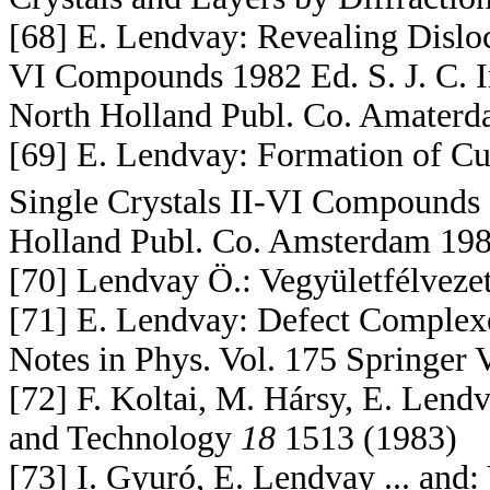
[68] E. Lendvay: Revealing Dislo
VI Compounds 1982 Ed. S. J. C. Ir
North Holland Publ. Co. Amaterd
[69] E. Lendvay: Formation of C
Single Crystals II-VI Compounds 19
Holland Publ. Co. Amsterdam 198
[70] Lendvay Ö.: Vegyületfélveze
[71] E. Lendvay: Defect Complexe
Notes in Phys. Vol. 175 Springer V
[72] F. Koltai, M. Hársy, E. Lendv
and Technology
18
1513 (1983)
[73] I. Gyuró, E. Lendvay ... and