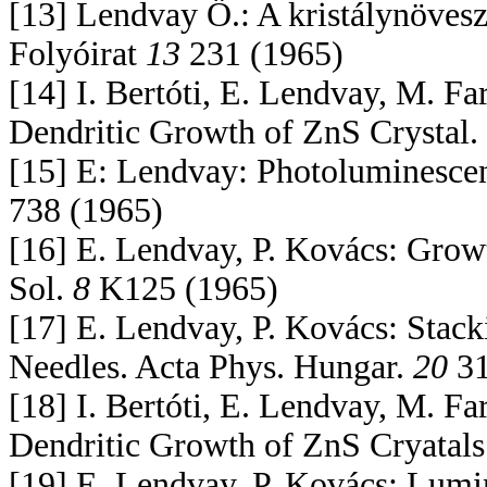
[13] Lendvay Ö.: A kristálynövesz
Folyóirat
13
231 (1965)
[14] I. Bertóti, E. Lendvay, M. F
Dendritic Growth of ZnS Crystal. 
[15] E: Lendvay: Photoluminesce
738 (1965)
[16] E. Lendvay, P. Kovács: Growt
Sol.
8
K125 (1965)
[17] E. Lendvay, P. Kovács: Stac
Needles. Acta Phys. Hungar.
20
31
[18] I. Bertóti, E. Lendvay, M. F
Dendritic Growth of ZnS Cryatals
[19] E. Lendvay, P. Kovács: Lumin