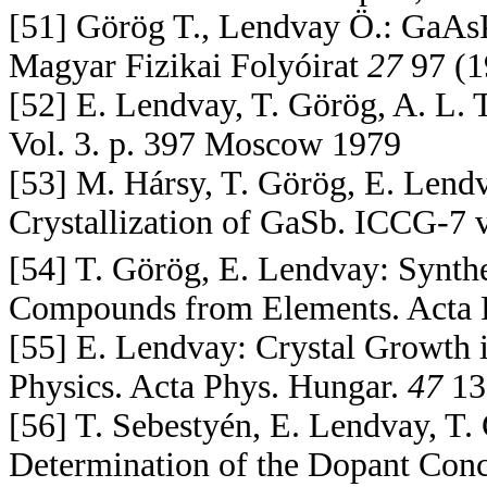
[51] Görög T., Lendvay Ö.: GaAsP
Magyar Fizikai Folyóirat
27
97 (1
[52] E. Lendvay, T. Görög, A. L
Vol. 3. p. 397 Moscow 1979
[53] M. Hársy, T. Görög, E. Lendva
Crystallization of GaSb. ICCG-7 
[54] T. Görög, E. Lendvay: Synth
Compounds from Elements. Acta 
[55] E. Lendvay: Crystal Growth i
Physics. Acta Phys. Hungar.
47
13
[56] T. Sebestyén, E. Lendvay, T
Determination of the Dopant Conce