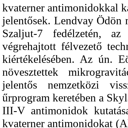
kvaterner antimonidokkal k
jelentősek. Lendvay Ödön m
Szaljut-7 fedélzetén, a
végrehajtott félvezető tech
kiértékelésében. Az ún. Eö
növesztettek mikrogravit
jelentős nemzetközi vis
űrprogram keretében a Skyl
III-V antimonidok kutatás
kvaterner antimonidokat (A