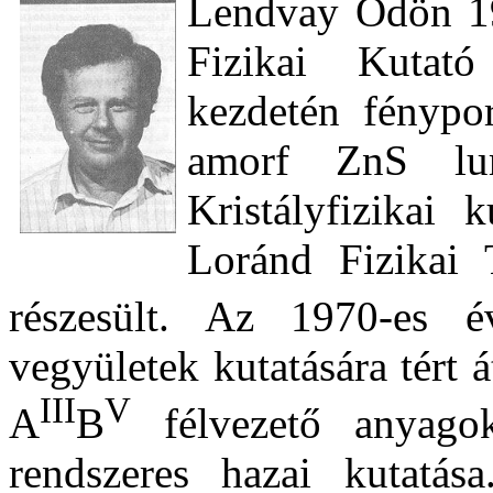
Lendvay Ödön 1
Fizikai Kutató
kezdetén fénypo
amorf ZnS lumi
Kristályfizikai 
Loránd
Fizikai
részesült. Az 1970-es 
vegyületek kutatására tért át
III
V
A
B
félvezető anyagok
rendszeres hazai kutatás