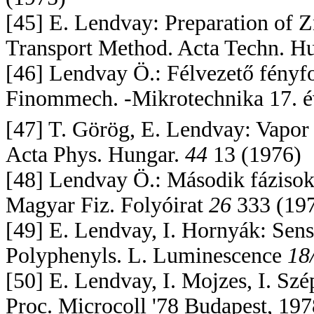
[45] E. Lendvay: Preparation of 
Transport Method. Acta Techn. H
[46] Lendvay Ö.: Félvezető fényfor
Finommech. -Mikrotechnika 17. é
[47] T. Görög, E. Lendvay: Vapor
Acta Phys. Hungar.
44
13 (1976)
[48] Lendvay Ö.: Második fázisok k
Magyar Fiz. Folyóirat
26
333 (19
[49] E. Lendvay, I. Hornyák: Sen
Polyphenyls. L. Luminescence
18
[50] E. Lendvay, I. Mojzes, I. Sz
Proc. Microcoll '78 Budapest, 197