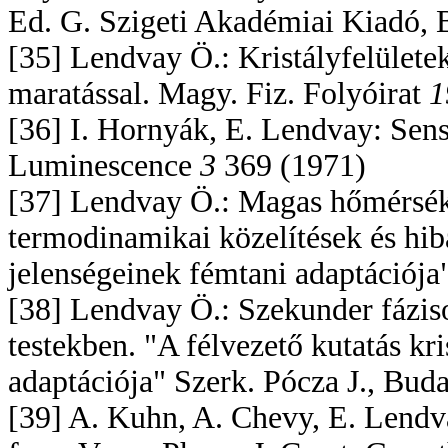
Ed. G. Szigeti Akadémiai Kiadó, 
[35] Lendvay Ö.: Kristályfelülete
maratással. Magy. Fiz. Folyóirat
1
[36] I. Hornyák, E. Lendvay: Sens
Luminescence
3
369 (1971)
[37] Lendvay Ö.: Magas hőmérsékl
termodinamikai közelítések és hibá
jelenségeinek fémtani adaptációja
[38] Lendvay Ö.: Szekunder fáziso
testekben. "A félvezető kutatás kr
adaptációja" Szerk. Pócza J., Bud
[39] A. Kuhn, A. Chevy, E. Lendv