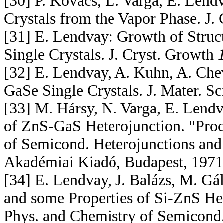
[30] P. Kovács, L. Varga, E. Len
Crystals from the Vapor Phase. J.
[31] E. Lendvay: Growth of Struc
Single Crystals. J. Cryst. Growth
[32] E. Lendvay, A. Kuhn, A. Chev
GaSe Single Crystals. J. Mater. Sc
[33] M. Hársy, N. Varga, E. Lendv
of ZnS-GaS Heterojunction. "Proc.
of Semicond. Heterojunctions and 
Akadémiai Kiadó, Budapest, 1971
[34] E. Lendvay, J. Balázs, M. Gál
and some Properties of Si-ZnS Hete
Phys. and Chemistry of Semicond.