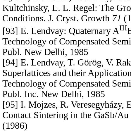
Kultchinsky, L. L. Regel: The Gr
Conditions. J. Cryst. Growth
71
(1
III
[93] E. Lendvay: Quaternary A
Technology of Compensated Semic
Publ. New Delhi, 1985
[94] E. Lendvay, T. Görög, V. R
Superlattices and their Applicatio
Technology of Compensated Semic
Publ. Inc. New Delhi, 1985
[95] I. Mojzes, R. Veresegyházy, 
Contact Sintering in the GaSb/Au
(1986)