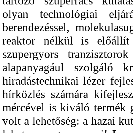
tartozó szuperrács kutatá
olyan technológiai eljár
berendezéssel, molekulasug
reaktor nélkül is előállít
szupergyors tranzisztoro
alapanyagául szolgáló k
hiradástechnikai lézer fejl
hírközlés számára kifejles
mércével is kiváló termék g
volt a lehetőség: a hazai ku