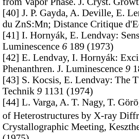
from Vapor Phase. J. Cryst. Grow
[40] J. P. Gayda, A. Deville, E. 
du ZnS:Mn; Distance Critique d'E
[41] I. Hornyák, E. Lendvay: Sens
Luminescence
6
189 (1973)
[42] E. Lendvay, I. Hornyák: Exc
Phenanthren. J. Luminescence
9
1
[43] S. Kocsis, E. Lendvay: The T
Technik
9
1131 (1974)
[44] L. Varga, A. T. Nagy, T. Gör
of Heterostructures by X-ray Diffr
Crystallographic Meeting, Keszth
(1975)