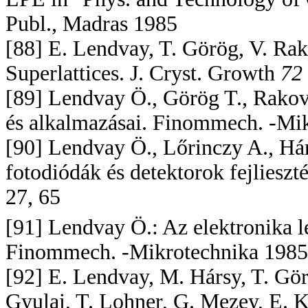
Publ., Madras 1985
[88] E. Lendvay, T. Görög, V. R
Superlattices. J. Cryst. Growth
72
[89] Lendvay Ö., Görög T., Rakovi
és alkalmazásai. Finommech. -Mi
[90] Lendvay Ö., Lőrinczy A., Há
fotodiódák és detektorok fejliesz
27, 65
[91] Lendvay Ö.: Az elektronika l
Finommech. -Mikrotechnika 198
[92] E. Lendvay, M. Hársy, T. Görög
Gyulai, T. Lohner, G. Mezey, E. Kó