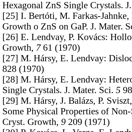
Hexagonal ZnS Single Crystals. J.
[25] I. Bertóti, M. Farkas-Jahnke
Growth o ZnS on GaP. J. Mater. S
[26] E. Lendvay, P. Kovács: Hollo
Growth,
7
61 (1970)
[27] M. Hársy, E. Lendvay: Disloc
828 (1970)
[28] M. Hársy, E. Lendvay: Heter
Single Crystals. J. Mater. Sci.
5
98
[29] M. Hársy, J. Balázs, P. Svis
Some Physical Properties of Non-S
Cryst. Growth,
9
209 (1971)