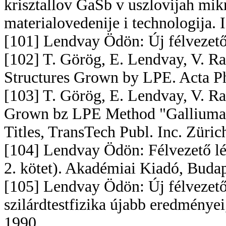
krisztallov GaSb v uszlovijah mikr
materialovedenije i technologija.
[101] Lendvay Ödön: Új félvezető
[102] T. Görög, E. Lendvay, V. 
Structures Grown by LPE. Acta P
[103] T. Görög, E. Lendvay, V. R
Grown bz LPE Method "Galliumars
Titles, TransTech Publ. Inc. Züri
[104] Lendvay Ödön: Félvezető lé
2. kötet). Akadémiai Kiadó, Buda
[105] Lendvay Ödön: Új félvezet
szilárdtestfizika újabb eredménye
1990