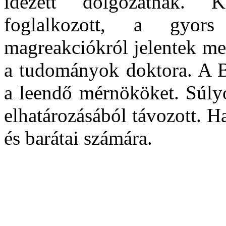
idézett dolgozatnak. K
foglalkozott, a gyors
magreakciók
r
ól jelentek me
a tudományok doktora. A BM
a leendő mérnököket. Súly
elhatározásából távozott. H
és barátai számára.