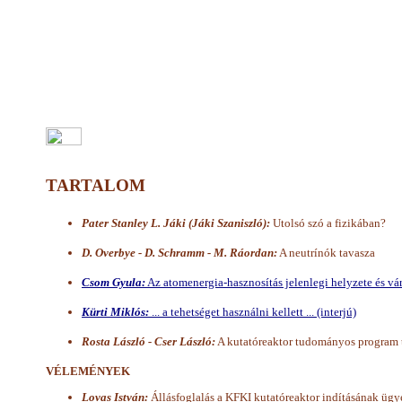
TARTALOM
Pater Stanley L. Jáki (Jáki Szaniszló):
Utolsó szó a fizikában?
D. Overbye - D. Schramm - M. Ráordan:
A neutrínók tavasza
Csom Gyula:
Az atomenergia-hasznosítás jelenlegi helyzete és várh
Kürti Miklós:
... a tehetséget használni kellett ... (interjú)
Rosta László - Cser László:
A kutatóreaktor tudományos program t
VÉLEMÉNYEK
Lovas István:
Állásfoglalás a KFKI kutatóreaktor indításának üg