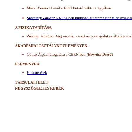
Mezei Ferenc:
Levél a KFKI kutatóreaktora ügyében
Szatmáry Zoltán:
A KFKI-ban működő kutatóreaktor felhasználás
A FIZIKA TANÍTÁSA
Zátonyi Sándor:
Diagnosztikus eredményvizsgálat az általános is
AKADÉMIAI OSZTÁLYKÖZLEMÉNYEK
Göncz Árpád látogatása a CERN-ben (
Horváth Dezső
)
ESEMÉNYEK
Kitüntetések
TÁRSULATI ÉLET
NÉGYSZÖGLETES KERÉK