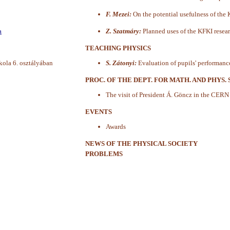
F. Mezei:
On the potential usefulness of the 
a
Z. Szatmáry:
Planned uses of the KFKI resear
TEACHING PHYSICS
kola 6. osztályában
S. Zátonyi:
Evaluation of pupils' performance
PROC. OF THE DEPT. FOR MATH. AND PHYS
The visit of President Á. Göncz in the CERN 
EVENTS
Awards
NEWS OF THE PHYSICAL SOCIETY
PROBLEMS