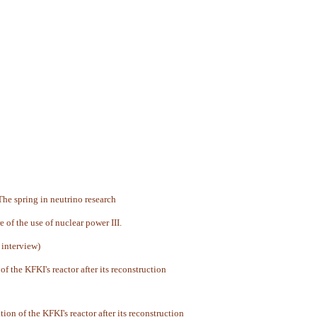
he spring in neutrino research
e of the use of nuclear power III.
n interview)
of the KFKI's
reactor after its reconstruction
n of the KFKI's reactor after its reconstruction