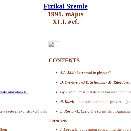
Fizikai Szemle
1991. május
XLI. évf.
CONTENTS
S.L. Jáki:
Last word in physics?
D. Overbye and D. Schramm - M. Ráordan:
T
ató alakulása III.
Gy. Csom:
Present state and foreseeable futur
N. Kürti:
... our talent had to be proven ... (a
ervezete a rekonstrukció után
L. Rosta - L. Cser:
The scientific programme 
OPINIONS
yében
I. Lovas:
Enouncement concerning the operatio