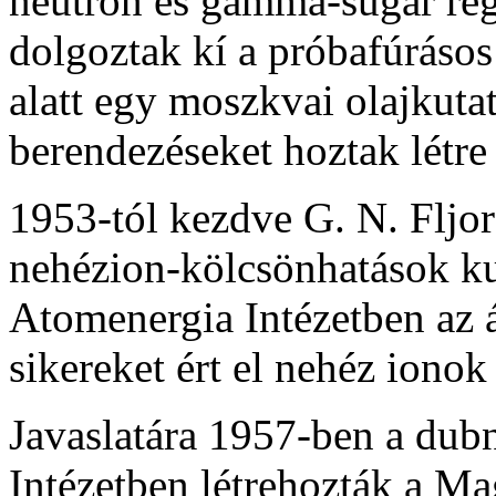
neutron és gamma-sugár re­
dolgoztak kí a próbafúrásos
alatt egy moszkvai olajkuta
berendezéseket hoz­tak létr
1953-tól kezdve G. N. Fljo
nehézion-kölcsönhatások k
Atomenergia Intézetben az ál
sikereket ért el nehéz ionok
Javaslatára 1957-ben a dubn
Intézetben létrehozták a Ma