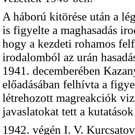
A háború kitörése után a lé
is figyelte a maghasadás ir
hogy a kezdeti rohamos felfu
irodalomból az urán hasadá
1941. decemberében Kazanyb
előadásában felhívta a figy
létrehozott magreakciók viz
javaslatokat tett a kutatások
1942. végén I. V. Kurcsatov