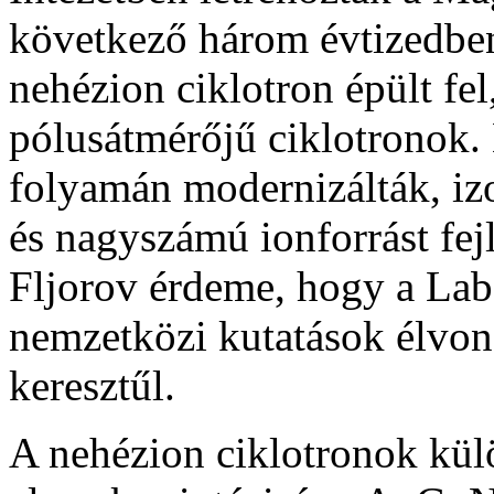
következő három évtizedben
nehézion ciklotron épült fe
pólusátmérőjű ciklotronok. 
folyamán modernizálták, iz
és nagyszámú ion­forrást fejl
Fljorov érdeme, hogy a Lab
nemzetközi kutatások élvon
keresztűl.
A nehézion ciklotronok külö