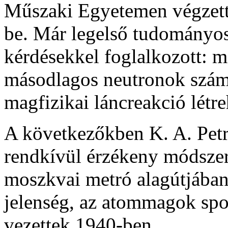
Műszaki Egyetemen végzett
be. Már legelső tudományos
kérdésekkel foglalkozott: m
másodlagos neutronok számá
magfizikai láncreakció létr
A következőkben K. A. Petr
rendkívül érzékeny módszert
moszkvai metró alagútjában 
jelenség, az atom­magok sp
vezettek 1940-ben.