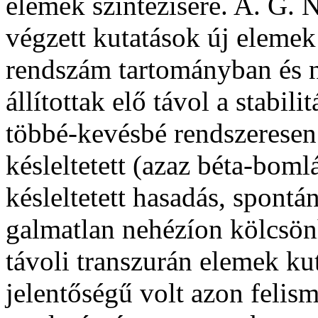
elemek szintézisére. A. G. N
végzett kutatások új elemek
rendszám tartományban és
állítottak elő távol a stabi­
többé-kevésbé rend­szeresen 
késleltetett (azaz béta-boml
késleltetett hasadás, spont
galmatlan nehézíon kölcsönh
távoli transzurán elemek ku
jelentőségű volt azon feli