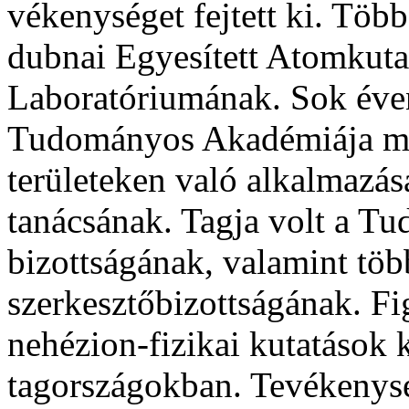
vékenységet fejtett ki. Több
dubnai Egyesített Atomkuta
Laboratóriumának. Sok éven
Tudományos Akadémiája ma
területeken való alkalmazá
tanácsának. Tagja volt a 
bizottságának, va­lamint töb
szerkesztőbizottságának. Fi­
nehézion-fizikai ku­tatások 
tagországokban. Tevé­kenys