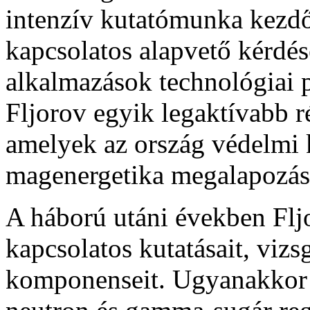
intenzív kutatómunka kezdő
kapcsolatos alapvető kérdése
alkalmazások technológiai 
Fljorov egyik legaktívabb ré
amelyek az ország védelmi k
magenergetika megala­pozásá
A háború utáni években Fljo
kapcsolatos kutatásait, viz
komponenseit. Ugyanakkor 