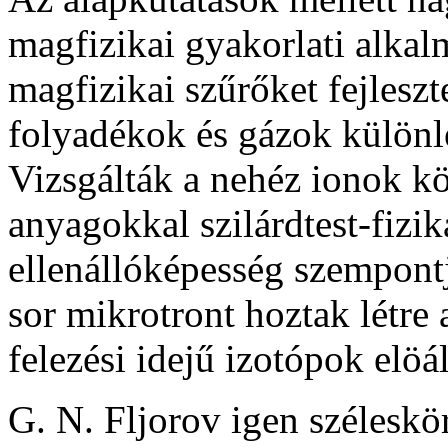
magfizikai gyakorlati alkal
magfizikai szűrőket fejleszte
folyadékok és gázok különle
Vizsgálták a nehéz ionok kö
anyagokkal szilárdtest-fizik
ellenállóképesség szempont
sor mikrotront hoztak létre 
felezési idejű izotópok elö­ál
G. N. Fljorov igen szélesk