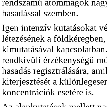
rendszámú atommagok nagy s
hasadással szemben.
Igen intenzív kutatásokat 
létezésének a földkéregben,
kimutatásával kapcsolatban.
rendkívüli érzékenységű mód
hasadás regisztrálá­sára, ami
kiterjeszté­sét a különlege
koncentráci­ók esetére is.
Az alapkutatások mellett na