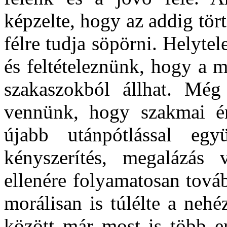
képzelte, hogy az addig tört
félre tudja söpörni. Helyte
és feltételeznünk, hogy a 
szakaszokból állhat. Még
vennünk, hogy szakmai ér
újabb utánpótlással eg
kényszerítés, megalázás
ellenére folyamatosan továb
morálisan is túlélte a nehé
között már most is több er