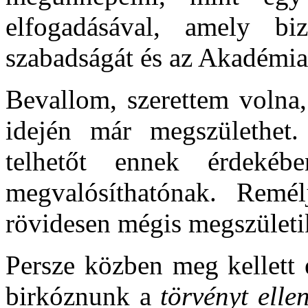
elfogadásával, amely bi
szabadságát és az Akadémia
Bevallom, szerettem volna,
idején már megszülethet
telhetőt ennek érdeké
megvalósíthatónak. Remé
rövidesen mégis megszületi
Persze közben meg kellett 
birkóznunk a
törvényt elle