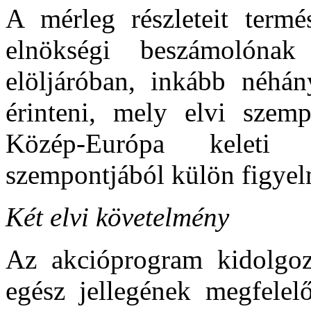
A mérleg részleteit termé
elnökségi beszámolónak
elöljáróban, inkább néhán
érinteni, mely elvi szemp
Közép-Európa keleti 
szempontjából külön figyel
Két elvi követelmény
Az akcióprogram kidolgozá
egész jellegének megfele