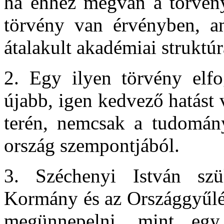
ha ehhez megvan a törvény
törvény van érvényben, a
átalakult akadémiai struktú
2. Egy ilyen törvény elf
újabb, igen kedvező hatást 
terén, nemcsak a tudomány
ország szempontjából.
3. Széchenyi István szü
Kormány és az Országgyűlé
megünnepelni, mint egy