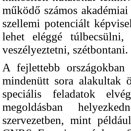
működő számos akadémiai ku
szellemi potenciált képvis
lehet eléggé túlbecsülni
veszélyeztetni, szétbontani.
A fejlettebb országokban 
mindenütt sora alakultak ö
speciális feladatok elvé
megoldásban helyezked
szervezetben, mint példá