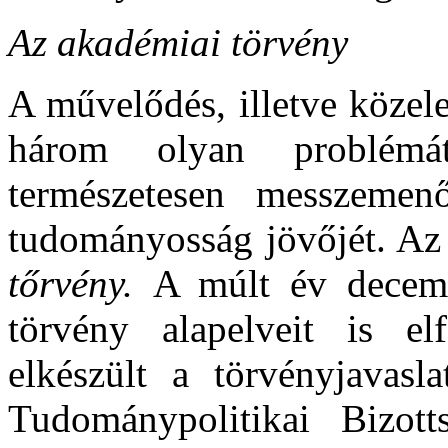
Az akadémiai törvény
A művelődés, illetve közel
három olyan problémát
természetesen messzeme
tudományosság jövőjét. Az
tőrvény.
A múlt év decemb
törvény alapelveit is el
elkészült a törvényjavasl
Tudománypolitikai Bizot