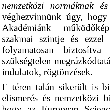
nemzetközi normáknak és
véghezvinnünk úgy, hogy
Akadémiánk működőképes
szakmai szintje és ezzel 
folyamatosan biztosítv
szükségtelen megrázkódtatá
indulatok, rögtönzések.
E téren talán sikerült is 
elismerés és nemzetközi bi
hogy az European Scienc