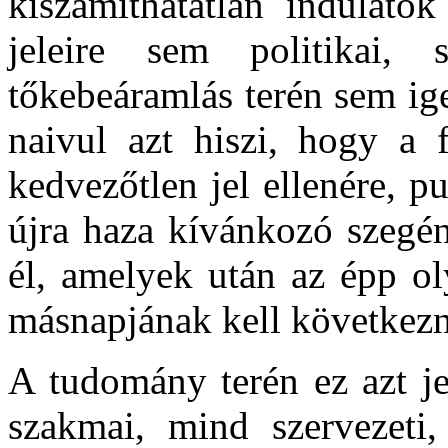
kiszámíthatatlan indulatok
jeleire sem politikai,
tőkebeáramlás terén sem ig
naivul azt hiszi, hogy a f
kedvezőtlen jel ellenére, p
újra haza kívánkozó szegén
él, amelyek után az épp oly
másnapjának kell következn
A tudomány terén ez azt je
szakmai, mind szervezet