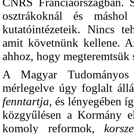
CNRS Franciaországban. S
osztrákoknál és másho
kutatóintézeteik. Nincs t
amit követnünk kellene. A
ahhoz, hogy megteremtsük 
A Magyar Tudományos A
mérlegelve úgy foglalt áll
fenntartja,
és lényegében így
közgyűlésen a Kormány el
komoly reformok,
korsz