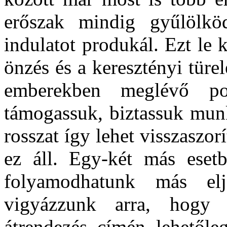
erőszak mindig gyűlölkö
indulatot produkál. Ezt le 
önzés és a keresztényi türe
emberekben meglévő poz
támogassuk, biztassuk munk
rosszat így lehet visszaszor
ez áll. Egy-két más eset
folyamodhatunk más elj
vigyázzunk arra, hogy
átrendezés címén lehetőle