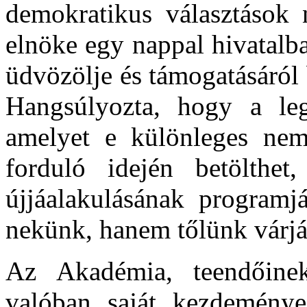
demokratikus választások
elnöke egy nappal hivatalba
üdvözölje és támogatásáról
Hangsúlyozta, hogy a leg
amelyet e különleges nem
forduló idején betölthe
újjáalakulásának programj
nekünk, hanem tőlünk várj
Az Akadémia, teendőinek
valóban saját kezdeménye