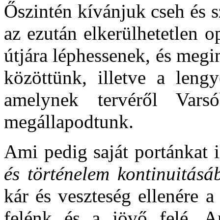
Őszintén kívánjuk cseh és 
az ezután elkerülhetetlen 
útjára léphessenek, és megi
közöttünk, illetve a leng
amelynek tervéről Va
megállapodtunk.
Ami pedig saját portánkat i
és történelem kontinuitás
kár és veszteség ellenére a
felénk és a jövő felé. A