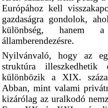
Európához kell visszakapc
gazdaságra gondolok, aho
különbség, hanem a p
államberendezésre.
Nyilvánvaló, hogy az eg
struktúra illeszkedheti
különbözik a XIX. század
Abban, mint valami privát
kizárólag az uralkodó nemze