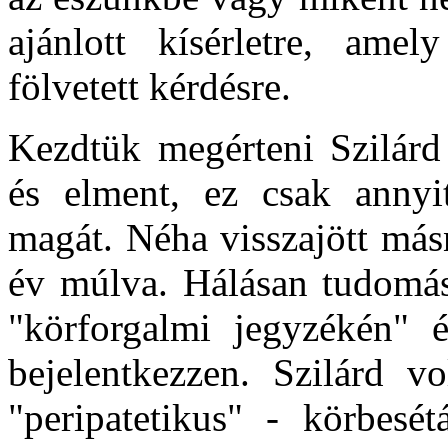
ajánlott kísérletre, amel
fölvetett kérdésre.
Kezdtük megérteni Szilárd 
és elment, ez csak annyit
magát. Néha visszajött más
év múlva. Hálásan tudomás
"körforgalmi jegyzékén" 
bejelentkezzen. Szilárd vo
"peripatetikus" - körbesét