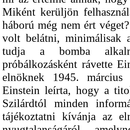
Miként kerüljön felhasznál
háború még nem ért véget? 
volt belátni, minimálisak 
tudja a bomba alkalma
próbálkozásként rávette Ei
elnöknek 1945. március 2
Einstein leírta, hogy a tit
Szilárdtól minden inform
tájékoztatni kívánja az e
nyugtalanságáról, ame