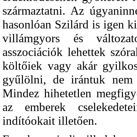
származtatni. Az úgyanin
hasonlóan Szilárd is igen ki
villámgyors és változa
asszociációk lehettek szór
költőiek vagy akár gyilkos
gyűlölni, de irántuk nem
Mindez hihetetlen megfigye
az emberek cselekedete
indítóokait illetően.