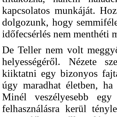
kapcsolatos munkáját. Hoz
dolgozunk, hogy semmiféle 
időfecsérlés nem menthéti m
De Teller nem volt meggyő
helyességéről. Nézete sz
kiiktatni egy bizonyos faj
úgy maradhat életben, ha k
Minél veszélyesebb egy 
felhasználásra kerül tényl