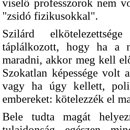
viselő professzorok nem v
"zsidó fizikusokkal".
Szilárd elkötelezetts
táplálkozott, hogy ha a n
maradni, akkor meg kell elő
Szokatlan képessége volt a
vagy ha úgy kellett, poli
embereket: kötelezzék el ma
Bele tudta magát helyez
tulajdonság egészen min