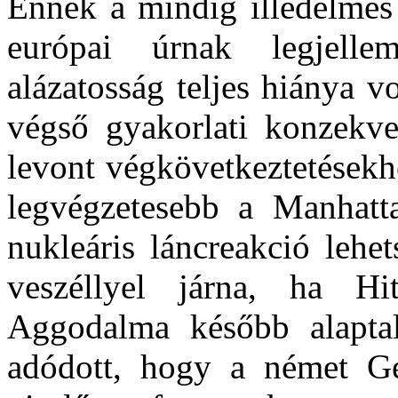
Ennek a mindig illedelmes 
európai úrnak legjelle
alázatosság teljes hiánya v
végső gyakorlati konzekve
levont végkövetkeztetésekh
legvégzetesebb a Manhatta
nukleáris láncreakció lehe
veszéllyel járna, ha Hi
Aggodalma később alaptal
adódott, hogy a német Geh