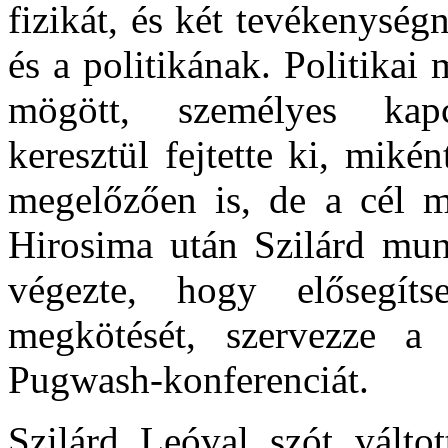
fizikát, és két tevékenységn
és a politikának. Politikai
mögött, személyes kapc
keresztül fejtette ki, miké
megelőzően is, de a cél m
Hirosima után Szilárd mun
végezte, hogy elősegít
megkötését, szervezze a b
Pugwash-konferenciát.
Szilárd Leóval szót válto