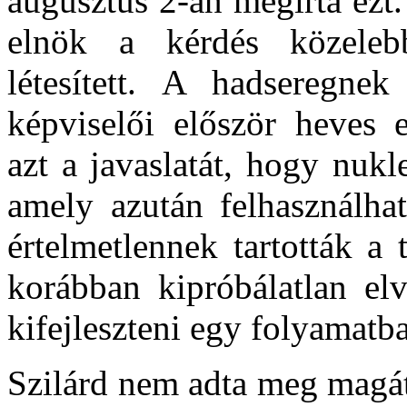
augusztus 2-án megírta ezt
elnök a kérdés közelebb
létesített. A hadseregnek
képviselői először heves e
azt a javaslatát, hogy nukl
amely azután felhasználhat
értelmetlennek tartották a 
korábban kipróbálatlan elv
kifejleszteni egy folyamatb
Szilárd nem adta meg magát