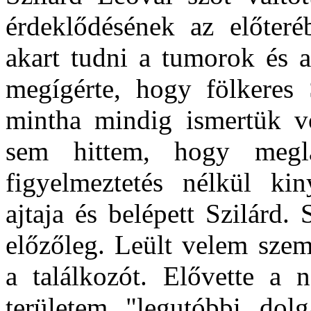
érdeklődésének az előteréb
akart tudni a tumorok és 
megígérte, hogy fölkeres
mintha mindig ismertük vo
sem hittem, hogy megl
figyelmeztetés nélkül ki
ajtaja és belépett Szilárd
előzőleg. Leült velem sze
a találkozót. Elővette a n
területem "legutóbbi dolg