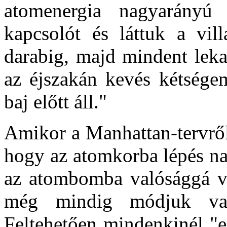
atomenergia nagyarányú f
kapcsolót és láttuk a vil
darabig, majd mindent lek
az éjszakán kevés kétségem
baj előtt áll."
Amikor a Manhattan-tervről 
hogy az atomkorba lépés n
az atombomba valósággá vá
még mindig módjuk van 
Feltehetően mindenkinél "e