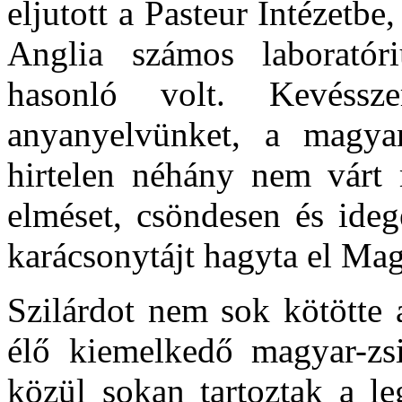
eljutott a Pasteur Intézetb
Anglia számos laboratór
hasonló volt. Kevéss
anyanyelvünket, a magyar
hirtelen néhány nem várt 
elméset, csöndesen és ideg
karácsonytájt hagyta el Mag
Szilárdot nem sok kötötte
élő kiemelkedő magyar-zs
közül sokan tartoztak a le