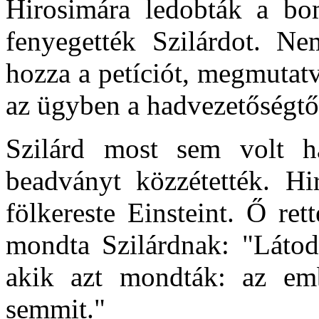
Hirosimára ledobták a bo
fenyegették Szilárdot. Ne
hozza a petíciót, megmutat
az ügyben a hadvezetőségtől
Szilárd most sem volt h
beadványt közzétették. Hi
fölkereste Einsteint. Ő ret
mondta Szilárdnak: "Látod,
akik azt mondták: az emb
semmit."