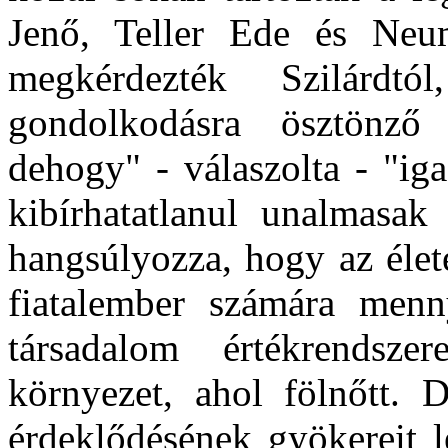
Jenő, Teller Ede és Neu
megkérdezték Szilárdt
gondolkodásra ösztönző 
dehogy" - válaszolta - "ig
kibírhatatlanul unalmasak 
hangsúlyozza, hogy az élet
fiatalember számára menn
társadalom értékrendsze
környezet, ahol fölnőtt.
érdeklődésének gyökereit l