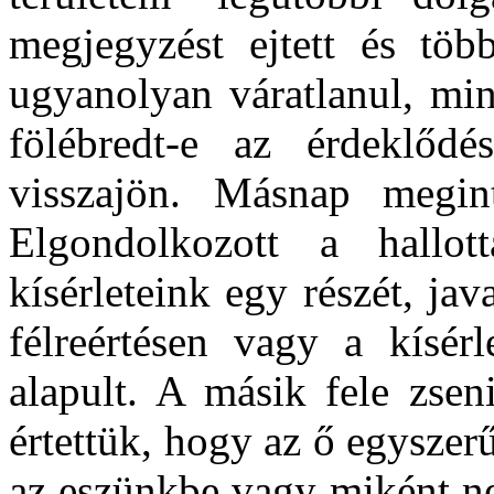
megjegyzést ejtett és töb
ugyanolyan váratlanul, min
fölébredt-e az érdeklőd
visszajön. Másnap megint
Elgondolkozott a hallott
kísérleteink egy részét, ja
félreértésen vagy a kísérl
alapult. A másik fele zsen
értettük, hogy az ő egyszer
az eszünkbe vagy miként ne