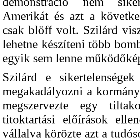
demonstráció nem siker
Amerikát és azt a követke
csak blöff volt. Szilárd vis
lehetne készíteni több bom
egyik sem lenne működőké
Szilárd e sikertelensége
megakadályozni a kormányt
megszervezte egy tilta
titoktartási előírások ell
vállalva körözte azt a tudós