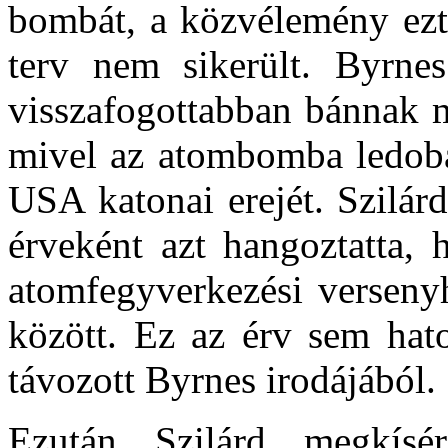
bombát, a közvélemény ezt 
terv nem sikerült. Byrne
visszafogottabban bánnak m
mivel az atombomba ledobás
USA katonai erejét. Szilárd
érveként azt hangoztatta,
atomfegyverkezési verseny
között. Ez az érv sem hato
távozott Byrnes irodájából.
Ezután Szilárd megkísér