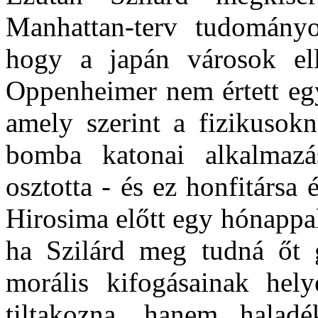
Manhattan-terv tudományo
hogy a japán városok el
Oppenheimer nem értett egye
amely szerint a fizikusok
bomba katonai alkalmazá
osztotta - és ez honfitársa 
Hirosima előtt egy hónappal,
ha Szilárd meg tudná őt 
morális kifogásainak hely
tiltakozna, hanem haladé