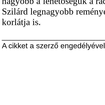
nagyobb a lehetőségük a rac
Szilárd legnagyobb reménye,
korlátja is.
______________________
A cikket a szerző engedélyével