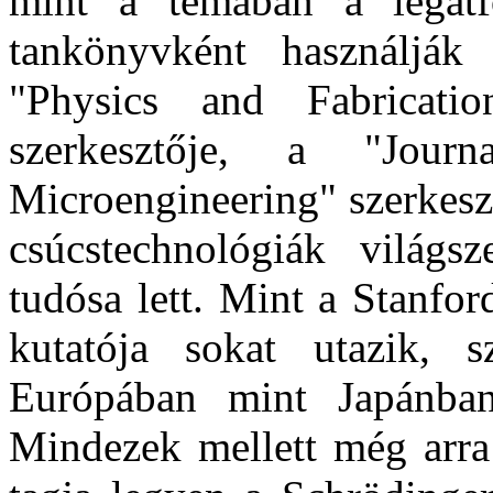
mint a témában a legátf
tankönyvként használjá
"Physics and Fabricatio
szerkesztője, a "Jou
Microengineering" szerkeszt
csúcstechnológiák világsz
tudósa lett. Mint a Stanfor
kutatója sokat utazik, 
Európában mint Japánban
Mindezek mellett még arra 