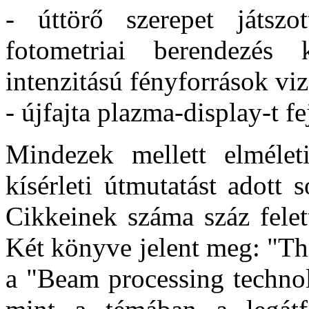
- úttörő szerepet játszo
fotometriai berendezés k
intenzitású fényforrások vi
- újfajta plazma-display-t fej
Mindezek mellett elmélet
kísérleti útmutatást adott
Cikkeinek száma száz felett
Két könyve jelent meg: "Th
a "Beam processing technol