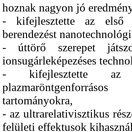
hoznak nagyon jó eredmény
- kifejlesztette az első m
berendezést nanotechnológi
- úttörő szerepet játs
ionsugárleképezéses technol
- kifejlesztette az
plazmaröntgenforráso
tartományokra,
- az ultrarelativisztikus ré
felületi effektusok kihasznál