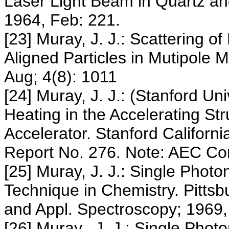
Laser Light Beam in Quartz and
1964, Feb: 221.
[23] Muray, J. J.: Scattering o
Aligned Particles in Mutipole M
Aug; 4(8): 1011
[24] Muray, J. J.: (Stanford U
Heating in the Accelerating St
Accelerator. Stanford Californi
Report No. 276. Note: AEC Con
[25] Muray, J. J.: Single Phot
Technique in Chemistry. Pittsb
and Appl. Spectroscopy; 1969,
[26] Muray, .J. J.: Single Phot