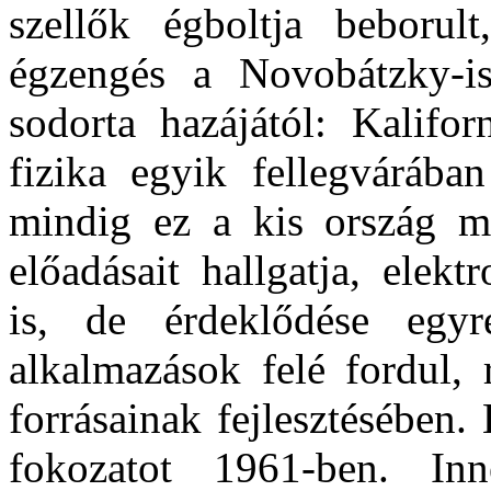
szellők égboltja beborult
égzengés a Novobátzky-is
sodorta hazájától: Kalifor
fizika egyik fellegvárában
mindig ez a kis ország m
előadásait hallgatja, elekt
is, de érdeklődése egy
alkalmazások felé fordul, 
forrásainak fejlesztésében
fokozatot 1961-ben. Inn