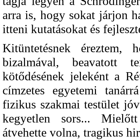
tagja legyen a Schrödinger
arra is, hogy
sokat járjon h
itteni kutatásokat és fejleszt
Kitüntetésnek éreztem, 
bizalmával, beavatott 
kötődésének jeleként a Rét
címzetes egyetemi tanárrá
fizikus szakmai testület jóv
kegyetlen sors... Mielőt
átvehette volna, tragikus hi