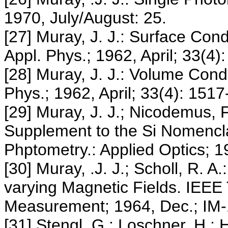
1970, July/August: 25.
[27] Muray, J. J.: Surface Condu
Appl. Phys.; 1962, April; 33(4)
[28] Muray, J. J.: Volume Conduc
Phys.; 1962, April; 33(4): 151
[29] Muray, J. J.; Nicodemus, 
Supplement to the Si Nomencl
Phptometry.: Applied Optics; 1
[30] Muray, .J. J.; Scholl, R. 
varying Magnetic Fields. IEEE
Measurement; 1964, Dec.; IM-
[31] Stengl, G.: Loschner, H.; 