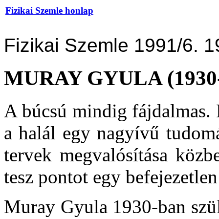
Fizikai Szemle honlap
Fizikai Szemle 1991/6. 1
MURAY GYULA (1930-
A búcsú mindig fájdalmas. 
a halál egy nagyívű tudomá
tervek megvalósítása közb
tesz pontot egy befejezetle
Muray Gyula 1930-ban szüle