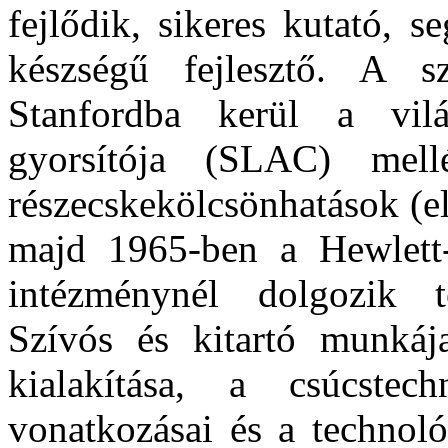
fejlődik, sikeres kutató, s
készségű fejlesztő. A sz
Stanfordba kerül a vil
gyorsítója (SLAC) mel
részecskekölcsönhatások (e
majd 1965-ben a Hewlett
intézménynél dolgozik t
Szívós és kitartó munkáj
kialakítása, a csúcstechn
vonatkozásai és a technoló