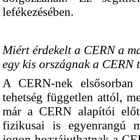
lefékezésében.
Miért érdekelt a CERN a m
egy kis országnak a CERN t
A CERN-nek elsősorban 
tehetség független attól, m
már a CERN alapítói elő
fizikusai is egyenrangú 
jogon hozzájuthatnak a CE