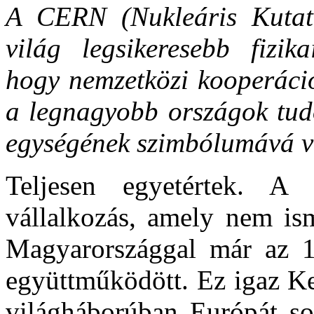
A CERN (Nukleáris Kuta
világ legsikeresebb fizika
hogy nemzetközi kooperáció
a legnagyobb országok tu
egységének szimbólumává v
Teljesen egyetértek. A 
vállalkozás, amely nem is
Magyarországgal már az 198
együttműködött. Ez igaz Ke
világháborúban Európát so