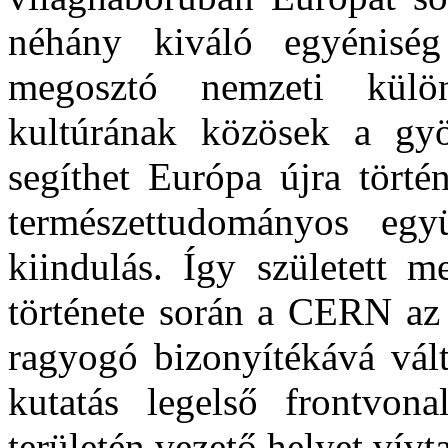
néhány kiváló egyéniség
megosztó nemzeti külö
kultúrának közösek a gyö
segíthet Európa újra törté
természettudományos egy
kiindulás. Így született
története során a CERN az
ragyogó bizonyítékává vált
kutatás legelső frontvon
területén vezető helyet vívta