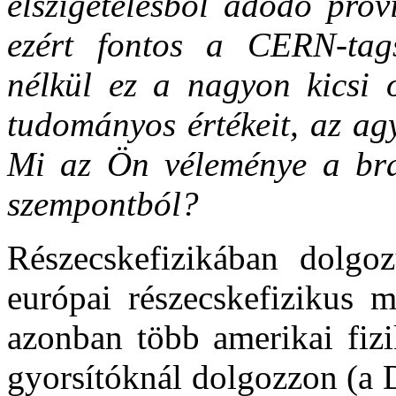
elszigetelésből adódó prov
ezért fontos a CERN-tag
nélkül ez a nagyon kicsi 
tudományos értékeit, az ag
Mi az Ön véleménye a bra
szempontból?
Részecskefizikában dolgo
európai részecskefizikus 
azonban több amerikai fiz
gyorsítóknál dolgozzon (