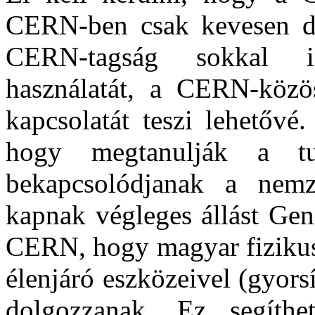
CERN-ben csak kevesen do
CERN-tagság sokkal i
használatát, a CERN-közö
kapcsolatát teszi lehetővé
hogy megtanulják a tu
bekapcsolódjanak a nemz
kapnak végleges állást Gen
CERN, hogy magyar fizikusn
élenjáró eszközeivel (gyors
dolgozzanak. Ez segíthe