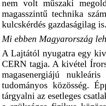
nem volt műszaki megold
magasszintű technika szám
kulcskérdés gazdaságilag is
Mi ebben Magyarország leh
A Lajtától nyugatra egy ki
CERN tagja. A kivétel Íror
magasenergiájú nukleáris
tudományos közösség. Épp
tárgyalni az esetleges csat