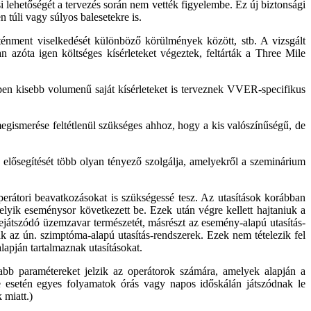
lehetőségét a tervezés során nem vették figyelembe. Ez új biztonsági
 túli vagy súlyos balesetekre is.
nténment viselkedését különböző körülmények között, stb. A vizsgált
 azóta igen költséges kísérleteket végeztek, feltárták a Three Mile
ben kisebb volumenű saját kísérleteket is terveznek VVER-specifikus
egismerése feltétlenül szükséges ahhoz, hogy a kis valószínűségű, de
elősegítését több olyan tényező szolgálja, amelyekről a szeminárium
perátori beavatkozásokat is szükségessé tesz. Az utasítások korábban
elyik eseménysor következett be. Ezek után végre kellett hajtaniuk a
lejátszódó üzemzavar természetét, másrészt az esemény-alapú utasítás-
ak az ún. szimptóma-alapú utasítás-rendszerek. Ezek nem tételezik fel
alapján tartalmaznak utasításokat.
abb paramétereket jelzik az operátorok számára, amelyek alapján a
 esetén egyes folyamatok órás vagy napos időskálán játszódnak le
 miatt.)