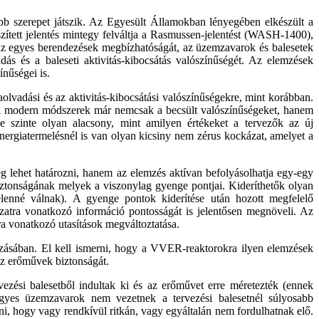
b szerepet játszik. Az Egyesült Államokban lényegében elkészült a
zített jelentés mintegy felváltja a Rasmussen-jelentést (WASH-1400),
k az egyes berendezések megbízhatóságát, az üzemzavarok és balesetek
ás és a baleseti aktivitás-kibocsátás valószínűségét. Az elemzések
nűségei is.
lvadási és az aktivitás-kibocsátási valószínűségekre, mint korábban.
 A modern módszerek már nemcsak a becsült valószínűségeket, hanem
e szinte olyan alacsony, mint amilyen értékeket a tervezők az új
energiatermelésnél is van olyan kicsiny nem zérus kockázat, amelyet a
g lehet határozni, hanem az elemzés aktívan befolyásolhatja egy-egy
ztonságának melyek a viszonylag gyenge pontjai. Kideríthetők olyan
lenné válnak). A gyenge pontok kiderítése után hozott megfelelő
zatra vonatkozó információ pontosságát is jelentősen megnöveli. Az
ra vonatkozó utasítások megváltoztatása.
ásában. El kell ismerni, hogy a VVER-reaktorokra ilyen elemzések
az erőművek biztonságát.
zési balesetből indultak ki és az erőművet erre méretezték (ennek
 egyes üzemzavarok nem vezetnek a tervezési balesetnél súlyosabb
i, hogy vagy rendkívül ritkán, vagy egyáltalán nem fordulhatnak elő.