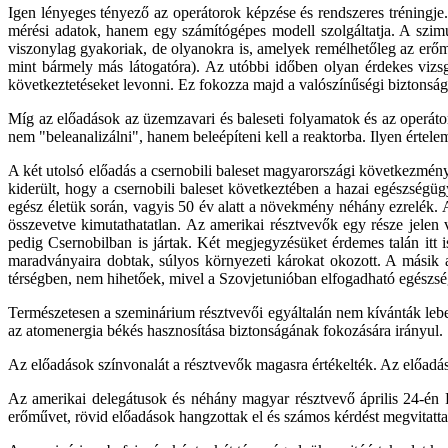
Igen lényeges tényező az operátorok képzése és rendszeres tréningje. 
mérési adatok, hanem egy számítógépes modell szolgáltatja. A szimu
viszonylag gyakoriak, de olyanokra is, amelyek remélhetőleg az erő
mint bármely más látogatóra). Az utóbbi időben olyan érdekes vizsg
következtetéseket levonni. Ez fokozza majd a valószínűségi biztonság
Míg az előadások az üzemzavari és baleseti folyamatok és az operáto
nem "beleanalizálni", hanem beleépíteni kell a reaktorba. Ilyen érte
A két utolsó előadás a csernobili baleset magyarországi következménye
kiderült, hogy a csernobili baleset következtében a hazai egészségü
egész életük során, vagyis 50 év alatt a növekmény néhány ezrelék. 
összevetve kimutathatatlan. Az amerikai résztvevők egy része jelen v
pedig Csernobilban is jártak. Két megjegyzésüket érdemes talán itt 
maradványaira dobtak, súlyos környezeti károkat okozott. A másik a
térségben, nem hihetőek, mivel a Szovjetunióban elfogadható egészség
Természetesen a szeminárium résztvevői egyáltalán nem kívánták lebec
az atomenergia békés hasznosítása biztonságának fokozására irányul.
Az előadások színvonalát a résztvevők magasra értékelték. Az előadáso
Az amerikai delegátusok és néhány magyar résztvevő április 24-én P
erőművet, rövid előadások hangzottak el és számos kérdést megvitatt