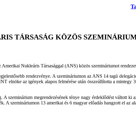
T
ÁRIS TÁRSASÁG KÖZÖS SZEMINÁRIU
az Amerikai Nukleáris Társasággal (ANS) közös szemináriumot rendeze
legjelentősebb rendezvénye. A szemináriumon az ANS 14 tagú delegáció
NT elnöke az igények alapos felmérése után összeállította a mintegy
g. A szeminárium megrendezésének ténye nagy érdeklődést váltott ki 
 A szemináriumon 13 amerikai és 6 magyar előadás hangzott el az alá