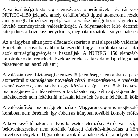
A valószínűségi biztonsági elemzés az atomerőművek - és más vesz
NUREG-1150 jelentés, amely öt különböző típusú atomerőmű részletes 
amely meghatározó szerepet játszott a valószínűségi biztonsági elem
kiváltó eseményeinek valószínűségét. A folyamatokat leíró determi
kiterjednek a következményekre is, meghatározhatók a súlyos baleset
Az e tárgyban elhangzott előadások szerint a mai alaposabb valószín
Ennek oka elsősorban abban keresendő, hogy a korábbiak során biz
azok sűrűségfüggvényét is használják. A NUREG-1150 elemzésből k
konstrukcióktól remélnek. Ezek az értékek a társadalmilag elfogadhat
társadalom hajlandó vállalni).
A valószínűségi biztonsági elemzés fő jelentősége nem abban a pass
atomerőmű biztonságának növelését célzó intézkedéseket. A valószí
esemény-sorok, amelyekben egy közös ok (pl. tűz) több kedvezőt
biztonságnövelő intézkedések a kockázatot egy-két nagyságrenddel 
intézkedések nem feltétlenül műszaki jellegűek és nem feltétlenül köl
A valószínűségi biztonsági elemzések Magyarországon is megkezdő
korábban nem történtek, így ebben az irányban további komoly erőfes
A következő témakör a súlyos balesetek elemzése. Arról van szó, 
bekövetkezésekor nem történik baleseti aktivitás-kibocsátás a k
következményekre. Ugyanakkor azokról a balesetekről, amelyek a terv