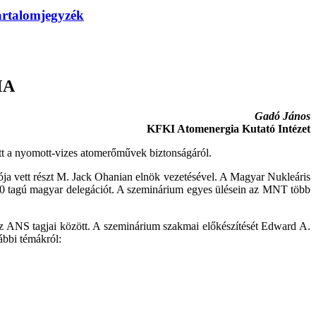
artalomjegyzék
MA
Gadó János
KFKI Atomenergia Kutató Intézet
tt a nyomott-vizes atomerőművek biztonságáról.
ja vett részt M. Jack Ohanian elnök vezetésével. A Magyar Nukleáris
 30 tagú magyar delegációt. A szeminárium egyes ülésein az MNT több
az ANS tagjai között. A szeminárium szakmai előkészítését Edward A.
bbi témákról: