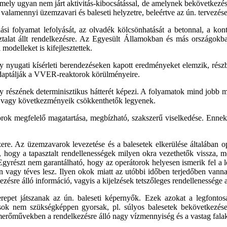
ely ugyan nem járt aktivitás-kibocsátással, de amelynek bekövetkezési 
lamennyi üzemzavari és baleseti helyzetre, beleértve az ún. tervezésen
ási folyamat lefolyását, az olvadék kölcsönhatását a betonnal, a ko
ztalat állt rendelkezésre. Az Egyesült Államokban és más országokban
odelleket is kifejlesztettek.
y nyugati kísérleti berendezéseken kapott eredményeket elemzik, rész
adaptálják a VVER-reaktorok körülményeire.
y részének determinisztikus hátterét képezi. A folyamatok mind jobb m
ők, vagy következményeik csökkenthetők legyenek.
ok megfelelő magatartása, megbízható, szakszerű viselkedése. Ennek 
ere. Az üzemzavarok levezetése és a balesetek elkerülése általában o
, hogy a tapasztalt rendellenességek milyen okra vezethetők vissza, m
Egyrészt nem garantálható, hogy az operátorok helyesen ismerik fel a 
en vagy téves lesz. Ilyen okok miatt az utóbbi időben terjedőben vann
ezésre álló információ, vagyis a kijelzések tetszőleges rendellenessége 
erepet játszanak az ún. baleseti képernyők. Ezek azokat a legfontos
ok nem szükségképpen gyorsak, pl. súlyos balesetek bekövetkezése
rőművekben a rendelkezésre álló nagy vízmennyiség és a vastag falak