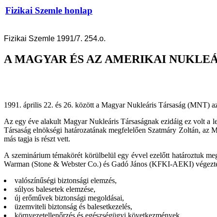
Fizikai Szemle honlap
Fizikai Szemle 1991/7. 254.o.
A MAGYAR ÉS AZ AMERIKAI NUKLE
1991. április 22. és 26. között a Magyar Nukleáris Társaság (MNT) 
Az egy éve alakult Magyar Nukleáris Társaságnak ezidáig ez volt a 
Társaság elnökségi határozatának megfelelően Szatmáry Zoltán, az M
más tagja is részt vett.
A szeminárium témakörét körülbelül egy évvel ezelőtt határoztuk me
Warman (Stone & Webster Co.) és Gadó János (KFKI-AEKI) végezték.
valószínűségi biztonsági elemzés,
súlyos balesetek elemzése,
új erőművek biztonsági megoldásai,
üzemviteli biztonság és balesetkezelés,
környezetellenőrzés és egészségügyi következmények.