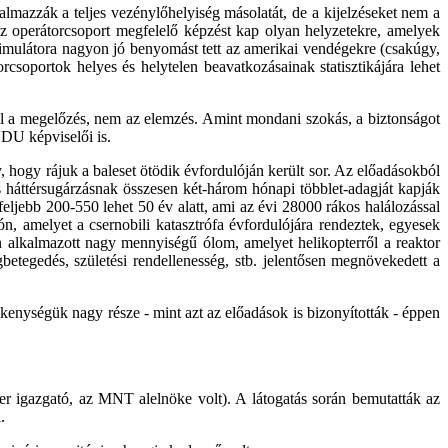
talmazzák a teljes vezénylőhelyiség másolatát, de a kijelzéseket nem a
Az operátorcsoport megfelelő képzést kap olyan helyzetekre, amelyek
imulátora nagyon jó benyomást tett az amerikai vendégekre (csakúgy,
soportok helyes és helytelen beavatkozásainak statisztikájára lehet
cél a megelőzés, nem az elemzés. Amint mondani szokás, a biztonságot
NDU képviselői is.
, hogy rájuk a baleset ötödik évfordulóján került sor. Az előadásokból
s háttérsugárzásnak összesen két-három hónapi többlet-adagját kapják
ljebb 200-550 lehet 50 év alatt, ami az évi 28000 rákos halálozással
ón, amelyet a csernobili katasztrófa évfordulójára rendeztek, egyesek
án alkalmazott nagy mennyiségű ólom, amelyet helikopterről a reaktor
etegedés, születési rendellenesség, stb. jelentősen megnövekedett a
kenységük nagy része - mint azt az előadások is bizonyították - éppen
er igazgató, az MNT alelnöke volt). A látogatás során bemutatták az
.