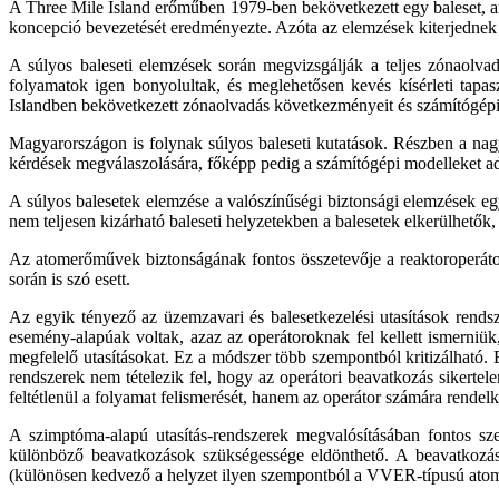
A Three Mile Island erőműben 1979-ben bekövetkezett egy baleset, am
koncepció bevezetését eredményezte. Azóta az elemzések kiterjednek va
A súlyos baleseti elemzések során megvizsgálják a teljes zónaolvad
folyamatok igen bonyolultak, és meglehetősen kevés kísérleti tapas
Islandben bekövetkezett zónaolvadás következményeit és számítógépi m
Magyarországon is folynak súlyos baleseti kutatások. Részben a nag
kérdések megválaszolására, főképp pedig a számítógépi modelleket 
A súlyos balesetek elemzése a valószínűségi biztonsági elemzések eg
nem teljesen kizárható baleseti helyzetekben a balesetek elkerülhet
Az atomerőművek biztonságának fontos összetevője a reaktoroperátor
során is szó esett.
Az egyik tényező az üzemzavari és balesetkezelési utasítások rendsz
esemény-alapúak voltak, azaz az operátoroknak fel kellett ismerniük
megfelelő utasításokat. Ez a módszer több szempontból kritizálható. 
rendszerek nem tételezik fel, hogy az operátori beavatkozás sikertel
feltétlenül a folyamat felismerését, hanem az operátor számára rendelk
A szimptóma-alapú utasítás-rendszerek megvalósításában fontos sz
különböző beavatkozások szükségessége eldönthető. A beavatkozás
(különösen kedvező a helyzet ilyen szempontból a VVER-típusú atome