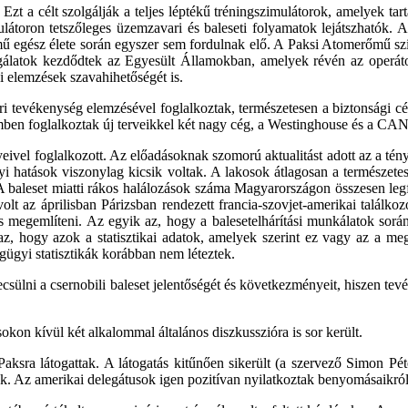
Ezt a célt szolgálják a teljes léptékű tréningszimulátorok, amelyek tar
látoron tetszőleges üzemzavari és baleseti folyamatok lejátszhatók. 
mű egész élete során egyszer sem fordulnak elő. A Paksi Atomerőmű sz
álatok kezdődtek az Egyesült Államokban, amelyek révén az operátorc
i elemzések szavahihetőségét is.
ri tevékenység elemzésével foglalkoztak, természetesen a biztonsági 
lemben foglalkoztak új terveikkel két nagy cég, a Westinghouse és a CA
ivel foglalkozott. Az előadásoknak szomorú aktualitást adott az a tény
gyi hatások viszonylag kicsik voltak. A lakosok átlagosan a természete
A baleset miatti rákos halálozások száma Magyarországon összesen legfe
olt az áprilisban Párizsban rendezett francia-szovjet-amerikai találkoz
is megemlíteni. Az egyik az, hogy a balesetelhárítási munkálatok sor
z, hogy azok a statisztikai adatok, amelyek szerint ez vagy az a megb
ügyi statisztikák korábban nem léteztek.
sülni a csernobili baleset jelentőségét és következményeit, hiszen tevé
kon kívül két alkalommal általános diszkusszióra is sor került.
aksra látogattak. A látogatás kitűnően sikerült (a szervező Simon Pét
ak. Az amerikai delegátusok igen pozitívan nyilatkoztak benyomásaikról