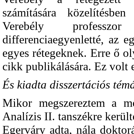
számítására közelítésben d
Verebély professzor 
differenciaegyenletté, az e
egyes rétegeknek. Erre ő ol
cikk publikálására. Ez volt
És kiadta disszertációs té
Mikor megszereztem a mé
Analízis II. tanszékre kerül
Egerváry adta, nála doktor