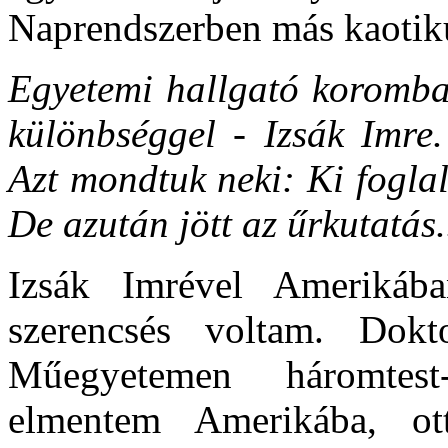
Naprendszerben más kaotik
Egyetemi hallgató koromban
különbséggel - Izsák Imre.
Azt mondtuk neki: Ki fogla
De azután jött az űrkutatás.
Izsák Imrével Amerikáb
szerencsés voltam. Dokt
Műegyetemen háromtest
elmentem Amerikába, ot