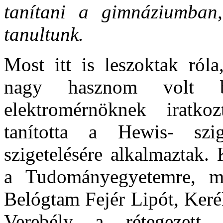
tanítani a gimnáziumban
tanultunk.
Most itt is leszoktak ról
nagy hasznom volt b
elektromérnöknek iratko
tanította a Hewis- szig
szigetelésére alkalmaztak.
a Tudományegyetemre, mat
Belógtam Fejér Lipót, Keré
Verebély a rétegezett sz