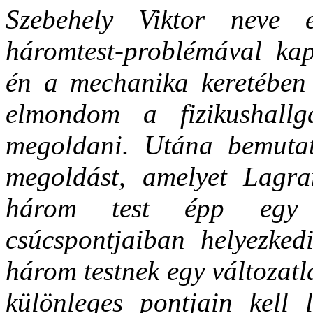
Szebehely Viktor neve 
háromtest-problémával kap
én a mechanika keretében 
elmondom a fizikushall
megoldani. Utána bemutat
megoldást, amelyet Lagra
három test épp egy 
csúcspontjaiban helyezked
három testnek egy változat
különleges pontjain kell 