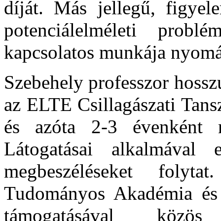
díját. Más jellegű, figye
potenciálelméleti probl
kapcsolatos munkája nyomán
Szebehely professzor hosszú
az ELTE Csillagászati Tansz
és azóta 2-3 évenként n
Látogatásai alkalmával e
megbeszéléseket folyt
Tudományos Akadémia és 
támogatásával közös 