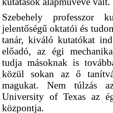
kutatások alapművévé vált.
Szebehely professzor ku
jelentőségű oktatói és tud
tanár, kiváló kutatókat ind
előadó, az égi mechanika 
tudja másoknak is tovább
közül sokan az ő tanítv
magukat. Nem túlzás a
University of Texas az é
központja.