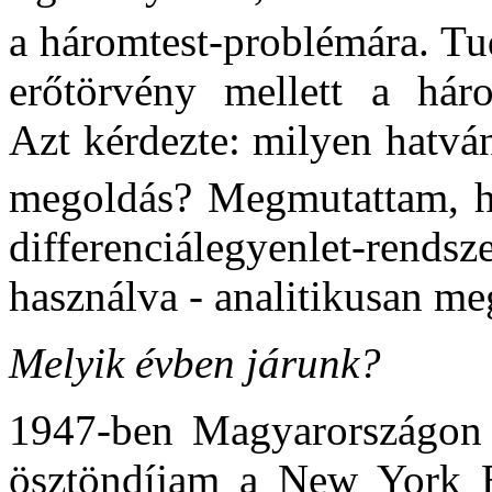
a háromtest-problémára. T
erőtörvény mellett a háro
Azt kérdezte: milyen hatván
megoldás? Megmutattam,
differenciálegyenlet-rendsz
használva - analitikusan meg
Melyik évben járunk?
1947-ben Magyarországon z
ösztöndíjam a New York E