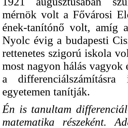
1921 augusztusában szü
mérnök volt a Fővárosi E
ének-tanítónő volt, amíg 
Nyolc évig a budapesti Cis
rettenetes szigorú iskola v
most nagyon hálás vagyok é
a differenciálszámításr
egyetemen tanítják.
Én is tanultam differenciál
matematika részeként. A