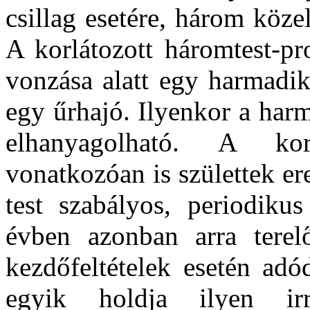
csillag esetére, három köz
A korlátozott háromtest-p
vonzása alatt egy harmadik
egy űrhajó. Ilyenkor a harma
elhanyagolható. A korl
vonatkozóan is születtek e
test szabályos, periodikus
évben azonban arra terel
kezdőfeltételek esetén ad
egyik holdja ilyen ir