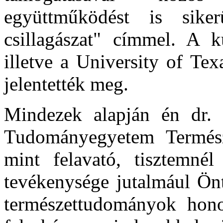
együttműködést is siker
csillagászat" címmel. A 
illetve a University of Te
jelentették meg.
Mindezek alapján én dr.
Tudományegyetem Termész
mint felavató, tisztemné
tevékenysége jutalmául Önt
természettudományok hono