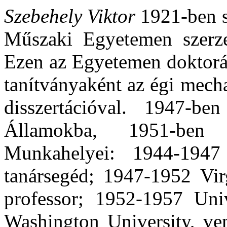
Szebehely Viktor
1921-ben s
Műszaki Egyetemen szerze
Ezen az Egyetemen doktorál
tanítványaként az égi mech
disszertációval. 1947-b
Államokba, 1951-ben 
Munkahelyei: 1944-1947
tanársegéd; 1947-1952 Virg
professor; 1952-1957 Uni
Washington University, ve