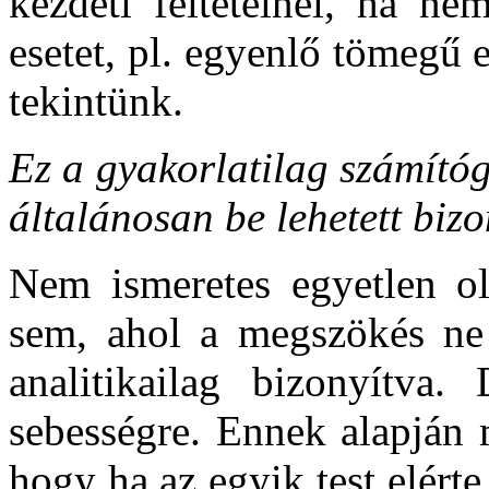
kezdeti feltételnél, ha ne
esetet, pl. egyenlő tömegű 
tekintünk.
Ez a gyakorlatilag számítóg
általánosan be lehetett biz
Nem ismeretes egyetlen ol
sem, ahol a megszökés ne 
analitikailag bizonyítva
sebességre. Ennek alapján 
hogy ha az egyik test elérte