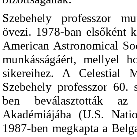
Szebehely professzor mun
övezi. 1978-ban elsőként k
American Astronomical Soci
munkásságáért, mellyel ho
sikereihez. A Celestial M
Szebehely professzor 60. s
ben beválasztották a
Akadémiájába (U.S. Nati
1987-ben megkapta a Belga