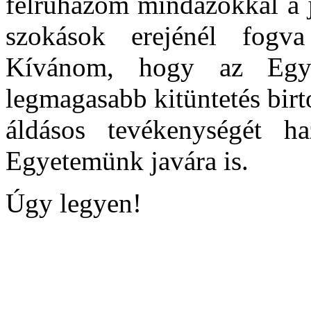
felruházom mindazokkal a j
szokások erejénél fogva
Kívánom, hogy az Egye
legmagasabb kitüntetés birt
áldásos tevékenységét h
Egyetemünk javára is.
Úgy legyen!