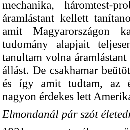
mechanika, háromtest-pr
áramlástant kellett taníta
amit Magyarországon 
tudomány alapjait telje
tanultam volna áramlástant
állást. De csakhamar beütö
és így amit tudtam, az é
nagyon érdekes lett Amerika
Elmondanál pár szót életed