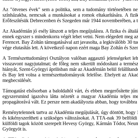
Az "ötvenes évek" sem a politika, sem a tudomány történetében ne
színházakba, nemcsak a munkásokat a romok eltakarítására. A fizik
Erőfeszítésük Debrecenben és Szegeden már 1944 novemberében, a több
Az Akadémián jó esély látszott a teljes megújulásra. A fizika és ált
ennek egyszer s mindenkorra végét lehet vetni. Nem elégedett meg azz
Ferencet. Bay Zoltán támogatásával azt javasolta, a legkiválóbb 30 tu
vége elutasítás lett. A következő napon ezért maga Bay Zoltán és Szent
A Természettudományi Osztályon valóban aggasztó jelenségeket lehe
visszavont nagyjutalmat; de főleg nem sikerült módosítani a termé
hiányát, Szent-Györgyi áprilisban már az Akadémián belül felállítand
és Bay lett volna a természettudományok felelőse. Ehelyett az Akad
megbecsülését.
Támogatást elsősorban a baloldaltól várt, és ebben megerősítette jún
egyszersmind igazolva látta nézetét a magyar Akadémia teljes me
propagátorává vált. Ez persze nem akadályozta abban, hogy továbbra i
Reménytelennek tartva az Akadémia megújulását, úgy döntött, hogy 1
és kikényszerítheti a szükséges változásokat. A TTA-nak 39 belföld
külföldi tagok között szerepelt Hevesy György, Kármán Tódor, Neuman
Györgyöt is.