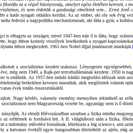
filozófia az a végső bizonyosság, amelyet egész életében keresett, s 
erializmus, és nem érdeklik a gazdasági elméletek sem... Ernst Jen
b a határ nyugati oldalára kerülni. Az az ember, aki oly sok évig vez
tudta fedezni a nagypolitika mechanizmusait, aki látta a gyár, a kultúra,
 elhagyta az országot, mivel 1947-ben már ő is látta, hogy számos vo
e, hogy itthon komoly veszélyek leselkednek a nyugati kapcsolatokat, 
ytatta itthon megkezdett, 1961-ben Nobel díjjal jutalmazott munkáját.
alkotott a szocializmus kezdeti szakasza. Lényegesen egységesebbet, 
 éve, még nem 1949, a Rajk-per terrorhullámának kezdete. 1950 is nag
ot ne is említsük. Az 1957-ben induló kádári megtorlási időszak nem az
tól értelmiségi berkekben kevesen maradtak, akik megőriztek valamit op
vanas évek totális összeomlásától.
n zajlott. Nagy kérdés, valamely esemény mennyiben tekinthető az er
a szocializmust nem Magyarország vezette be, ugyanúgy nem is ő döntö
irányítják. Az elmúlt félévszázadban azonban a fizika mintha megszegte 
 erőtérnek is forrásává lett. A II. világháború után a fizika, főkén
tt a tudomány művelési formáinak, létrehozta a big science-t, ami aztán á
ly a hatvanas évektől egyre hangosabban dörömbölt az ajtón, míg aztá