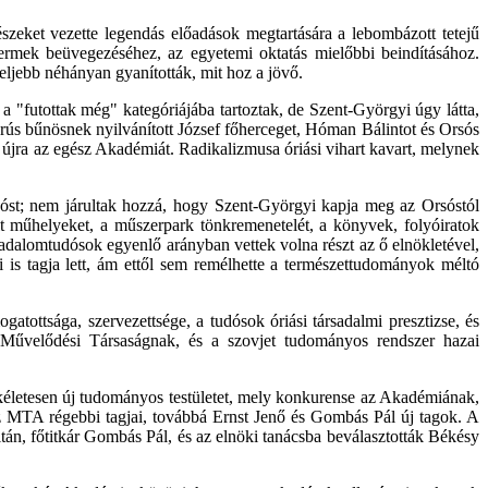
eket vezette legendás előadások megtartására a lebombázott tetejű
termek beüvegezéséhez, az egyetemi oktatás mielőbbi beindításához.
ljebb néhányan gyanították, mit hoz a jövő.
a "futottak még" kategóriájába tartoztak, de Szent-Györgyi úgy látta,
orús bűnösnek nyilvánított József főherceget, Hóman Bálintot és Orsós
a újra az egész Akadémiát. Radikalizmusa óriási vihart kavart, melynek
dóst; nem járultak hozzá, hogy Szent-Györgyi kapja meg az Orsóstól
t műhelyeket, a műszerpark tönkremenetelét, a könyvek, folyóiratok
sadalomtudósok egyenlő arányban vettek volna részt az ő elnökletével,
 is tagja lett, ám ettől sem remélhette a természettudományok méltó
atottsága, szervezettsége, a tudósok óriási társadalmi presztizse, és
t Művelődési Társaságnak, és a szovjet tudományos rendszer hazai
kéletesen új tudományos testületet, mely konkurense az Akadémiának,
az MTA régebbi tagjai, továbbá Ernst Jenő és Gombás Pál új tagok. A
án, főtitkár Gombás Pál, és az elnöki tanácsba beválasztották Békésy