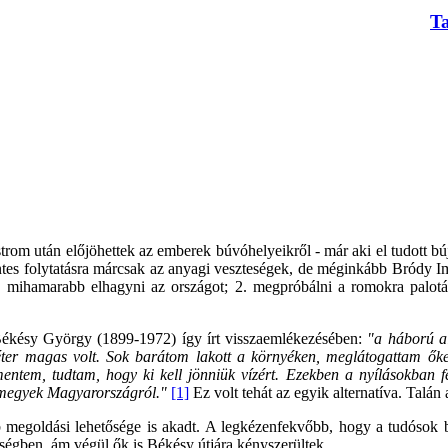
T
trom után előjöhettek az emberek búvóhelyeikről - már aki el tudott bújn
ntes folytatásra márcsak az anyagi veszteségek, de méginkább Bródy 
i: 1. mihamarabb elhagyni az országot; 2. megpróbálni a romokra palo
Békésy György (1899-1972) így írt visszaemlékezésében:
"a háború al
r magas volt. Sok barátom lakott a környéken, meglátogattam őket,
mentem, tudtam, hogy ki kell jönniük vízért. Ezekben a nyílásokban fe
lmegyek Magyarországról."
[1]
Ez volt tehát az egyik alternatíva. Talán
megoldási lehetősége is akadt. A legkézenfekvőbb, hogy a tudósok be
ségben, ám végül ők is Békésy útjára kényszerültek.