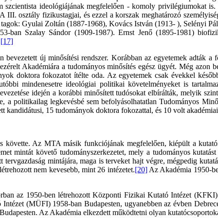
m szcientista ideológiájának megfelelően - komoly privilégiumokat is. 
A III. osztály fizikustagjai, és ezzel a korszak meghatározó személyis
gok: Gyulai Zoltán (1887-1968), Kovács István (1913- ), Selényi Pál
-ban Szalay Sándor (1909-1987). Ernst Jenő (1895-1981) biofiziku
.
[17]
n bevezetett új minősítési rendszer. Korábban az egyetemek adták a fo
g vezérelt Akadémiára a tudományos minősítés egész ügyét. Még azon be
ok doktora fokozatot ítélte oda. Az egyetemek csak évekkel később tu
bbi mindenesetre ideológiai politikai követelményeket is tartalmaz
vezetése idején a korábbi minősített tudósokat elbírálták, melyik szin
, a politikailag legkevésbé sem befolyásolhatatlan Tudományos Minősít
tt kandidátusi, 15 tudományok doktora fokozattal, és 10 volt akadémiai
és követte. Az MTA másik funkciójának megfelelően, kiépült a kutatói
német mintát követő tudományszerkezetet, mely a tudományos kutatást
tt tervgazdaság mintájára, maga is terveket hajt végre, mégpedig kutat
étrehozott nem kevesebb, mint 26 intézetet.
[20]
Az Akadémia 1950-ben 
sősorban az 1950-ben létrehozott Központi Fizikai Kutató Intézet (
 Intézet (MÜFI) 1958-ban Budapesten, ugyanebben az évben Debrecenb
Budapesten. Az Akadémia elkezdett működtetni olyan kutatócsoportokat 