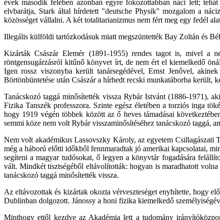
évek második felében azonban egyre fokozottabban náci lett; tehá
elvbarátja, Stark által hírdetett "deutsche Physik" mozgalom a náci
közösséget vállalni. A két totalitarianizmus nem fért meg egy fedél alat
Illegális külföldi tartózkodásuk miatt megszüntették Bay Zoltán és Bé
Kizárták Császár Elemér (1891-1955) rendes tagot is, mivel a nép
röntgensugárzásról kitűnő könyvet írt, de nem ért el kiemelkedő öná
Igen rossz viszonyba került tanársegédével, Ernst Jenővel, akinek 
Börtönbüntetése után Császár a hírhedt recski munkatáborba került, ké
Tanácskozó taggá minősítették vissza Rybár Istvánt (1886-1971), aki
Fizika Tanszék professzora. Szinte egész életében a torziós inga tökél
hogy 1919 végén többek között az ő heves támadásai következtében
semmi köze nem volt Rybár visszaminősítéséhez tanácskozó taggá, ami 
Nem volt akadémikus Lassovszky Károly, az egyetem Csillagászati Tan
még a háború előtti időkből fennmaradtak jó amerikai kapcsolatai, mi
segíteni a magyar tudósokat, ő legyen a könyvtár fogadására felállí
vált. Mindkét tisztségéből eltávolították: hogyan is maradhatott volna 
tanácskozó taggá minősítették vissza.
Az eltávozottak és kizártak okozta vérveszteséget enyhítette, hogy elő
Dublinban dolgozott. Jánossy a honi fizika kiemelkedő személyiség
Minthogy ettől kezdve az Akadémia lett a tudomány irányítóközpont