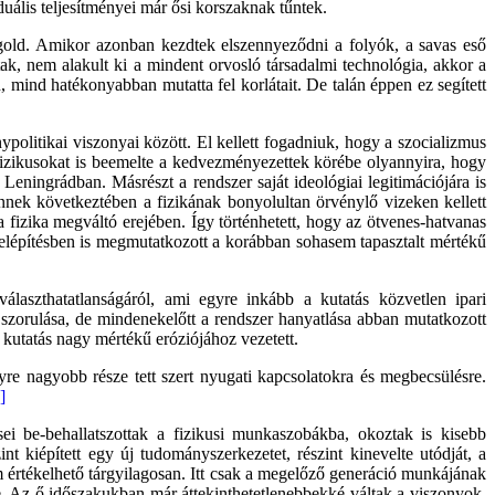
duális teljesítményei már ősi korszaknak tűntek.
egold. Amikor azonban kezdtek elszennyeződni a folyók, a savas eső
tak, nem alakult ki a mindent orvosló társadalmi technológia, akkor a
n, mind hatékonyabban mutatta fel korlátait. De talán éppen ez segített
politikai viszonyai között. El kellett fogadniuk, hogy a szocializmus
 fizikusokat is beemelte a kedvezményezettek körébe olyannyira, hogy
ningrádban. Másrészt a rendszer saját ideológiai legitimációjára is
nnek következtében a fizikának bonyolultan örvénylő vizeken kellett
 a fizika megváltó erejében. Így történhetett, hogy az ötvenes-hatvanas
 felépítésben is megmutatkozott a korábban sohasem tapasztalt mértékű
laszthatatlanságáról, ami egyre inkább a kutatás közvetlen ipari
e szorulása, de mindenekelőtt a rendszer hanyatlása abban mutatkozott
 kutatás nagy mértékű eróziójához vezetett.
re nagyobb része tett szert nyugati kapcsolatokra és megbecsülésre.
]
i be-behallatszottak a fizikusi munkaszobákba, okoztak is kisebb
nt kiépített egy új tudományszerkezetet, részint kinevelte utódját, a
értékelhető tárgyilagosan. Itt csak a megelőző generáció munkájának
e. Az ő időszakukban már áttekinthetetlenebbekké váltak a viszonyok,