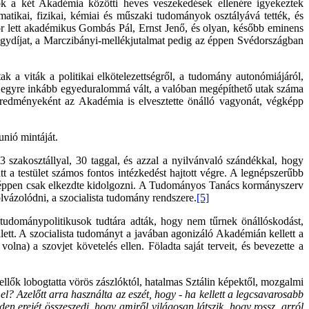
k a két Akadémia közötti heves veszekedések ellenére igyekeztek
atikai, fizikai, kémiai és műszaki tudományok osztályává tették, és
r lett akadémikus Gombás Pál, Ernst Jenő, és olyan, később eminens
gydíjat, a Marczibányi-mellékjutalmat pedig az éppen Svédországban
ak a viták a politikai elkötelezettségről, a tudomány autonómiájáról,
lma egyre inkább egyeduralommá vált, a valóban megépíthető utak száma
eredményeként az Akadémia is elvesztette önálló vagyonát, végképp
unió mintáját.
szakosztállyal, 30 taggal, és azzal a nyilvánvaló szándékkal, hogy
 a testület számos fontos intézkedést hajtott végre. A legnépszerűbb
ég éppen csak elkezdte kidolgozni. A Tudományos Tanács kormányszerv
lvázolódni, a szocialista tudomány rendszere.
[5]
tudománypolitikusok tudtára adták, hogy nem tűrnek önállóskodást,
tt. A szocialista tudományt a javában agonizáló Akadémián kellett a
na) a szovjet követelés ellen. Föladta saját terveit, és bevezette a
ők lobogtatta vörös zászlóktól, hatalmas Sztálin képektől, mozgalmi
el? Azelőtt arra használta az eszét, hogy - ha kellett a legcsavarosabb
en erejét összeszedi, hogy amiről világosan látszik, hogy rossz, arról