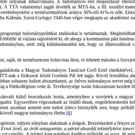
lő súlyának kiharcolására. A tudományos élet megosztását ellenző
t. A TTA valamennyi tagját átvették az MTA-ba, a III. osztályt matem
ek eredményeként a természettudósok aránya 36%-ról 41%-ra nőtt. Ekko
ántha Kálmán. Szent-Györgyi 1946-ban végre megkapta az akadémiai na
 programjai tudománypolitikai utalásokat is tartalmaztak. Megindulhatt
te. Többféle út vázlata rajzolódott ki, de ahogy a kommunista párt hata
udományban, amit még kilátástalanabbá tett, hogy az államosítások 
, saját, de természetesen bolsevista úton, és lehetett másolni a Szovjet
galakította a Magyar Tudományos Tanácsot Gerő Ernő elnökletével, 3 
T-nak a fizikusok közül Gombás Pál lett tagja. Rövid fennállása alatt
 korábban sohasem hallott abszurdumot, az ötéves tudományos tervet m
ig a Pártkollégium vette át. Tevékenysége során fokozatosan kezdett fö
ilvánvaló külső beavatkozás hozta, amennyiben a szovjetek a magyar 
dni. Egyszeriben végeszakadt az önálló útnak, engedelmeskedni kelle
ni azonban semmit sem tudott (nincs bizonyíték arra, hogy próbált vol
t követő magyar tudományos életbe.
[6]
ezte, milyen irányban alakulnak a dolgok. Berzenkedett a fényes szell
Ernst Jenő, az örök antagonista, a pártot abszolút tekintélyként ismeri 
zt csinálja. A párttal kapcsolatban fordítva működik az agya. Itt mind