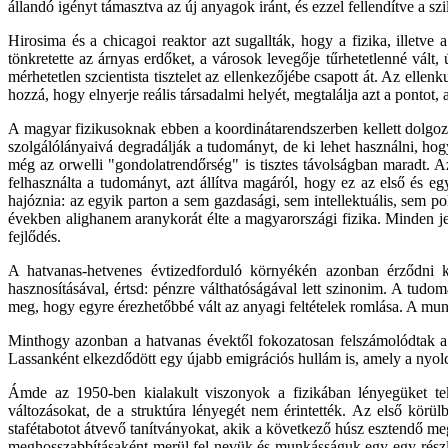
állandó igényt támasztva az új anyagok iránt, és ezzel fellendítve a s
Hirosima és a chicagoi reaktor azt sugallták, hogy a fizika, ille
tönkretette az árnyas erdőket, a városok levegője tűrhetetlenné vált
mérhetetlen szcientista tisztelet az ellenkezőjébe csapott át. Az elle
hozzá, hogy elnyerje reális társadalmi helyét, megtalálja azt a pontot
A magyar fizikusoknak ebben a koordinátarendszerben kellett dolgozni
szolgálólányaivá degradálják a tudományt, de ki lehet használni, ho
még az orwelli "gondolatrendőrség" is tisztes távolságban maradt. 
felhasználta a tudományt, azt állítva magáról, hogy ez az első és 
hajóznia: az egyik parton a sem gazdasági, sem intellektuális, sem pol
években alighanem aranykorát élte a magyarországi fizika. Minden jel
fejlődés.
A hatvanas-hetvenes évtizedforduló környékén azonban érződni ke
hasznosításával, értsd: pénzre válthatóságával lett szinonim. A tudo
meg, hogy egyre érezhetőbbé vált az anyagi feltételek romlása. A munk
Minthogy azonban a hatvanas évektől fokozatosan felszámolódtak a k
Lassanként elkezdődött egy újabb emigrációs hullám is, amely a nyol
Ámde az 1950-ben kialakult viszonyok a fizikában lényegüket tek
változásokat, de a struktúra lényegét nem érintették. Az első körülb
stafétabotot átvevő tanítványokat, akik a következő húsz esztendő 
meghosszabbításaként merül fel nevük és munkásságuk egy-egy részlet