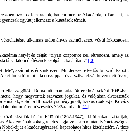
k részben azonosak maradtak, hanem mert az Akadémia, a Társulat, az
 ugyancsak együtt jellemezte a kutatások témáit.
 a végrehajtásra alkalmas tudományos személyzetet, végül fokozatosan
émia helyét és célját: "olyan központot kell létrehozni, amely az
ta társadalom építésének szolgálatába állítani."
[l0]
lete", akármit is értsünk ezen. Mindenesetre kettős funkciót kapott:
 A két funkció mint a kenőszappan és a szilvalekvár keveredett össze,
 nem ellenszegülők. Bonyolult manipulációk eredményeként 1949-ben
entette, hogy megvonták szavazati jogukat, és valójában elvesztették
kadémiának, ebből a III. osztályra négy jutott, fizikus csak egy: Kovács
rsadalomtudományi részesedés 35%-ra olvadt.
[11]
k közül kizárták Lénárd Fülöpöt (1862-1947), akiről sokan azt tartják,
 és az Akadémiának sokáig rendes tagja volt, ám miután Németországba
 Nobel-díjat a katódsugárzással kapcsolatos híres kísérleteiért. A tízes