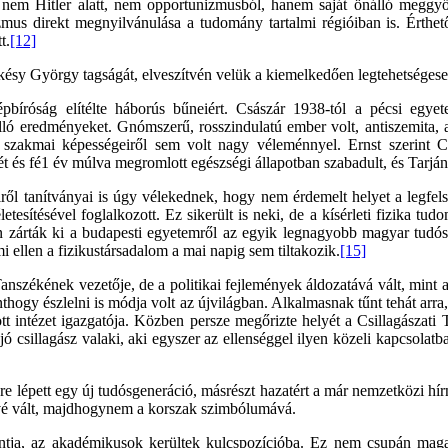
t nem Hitler alatt, nem opportunizmusból, hanem saját önálló megg
zmus direkt megnyilvánulása a tudomány tartalmi régióiban is. Érthet
t.
[12]
késy György tagságát, elveszítvén velük a kiemelkedően legtehetségeseb
bíróság elítélte háborús bűneiért. Császár 1938-tól a pécsi egyete
lló eredményeket. Gnómszerű, rosszindulatú ember volt, antiszemita, 
szakmai képességeiről sem volt nagy véleménnyel. Ernst szerint Csás
t és fé1 év múlva megromlott egészségi állapotban szabadult, és Tarján
ről tanítványai is úgy vélekednek, hogy nem érdemelt helyet a legfels
etesítésével foglalkozott. Ez sikerült is neki, de a kísérleti fizika t
 zárták ki a budapesti egyetemről az egyik legnagyobb magyar tudó
ellen a fizikustársadalom a mai napig sem tiltakozik.
[15]
székének vezetője, de a politikai fejlemények áldozatává vált, mint 
nthogy észlelni is módja volt az újvilágban. Alkalmasnak tűnt tehát arr
tott intézet igazgatója. Közben persze megőrizte helyét a Csillagászat
jó csillagász valaki, aki egyszer az ellenséggel ilyen közeli kapcsolatba
re lépett egy új tudósgeneráció, másrészt hazatért a már nemzetközi hír
évé vált, majdhogynem a korszak szimbólumává.
ja, az akadémikusok kerültek kulcspozícióba. Ez nem csupán magas t