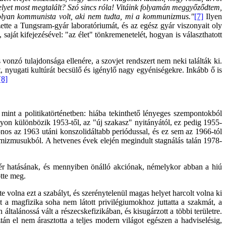
melyet most megtalált? Szó sincs róla! Vitáink folyamán meggyőződtem,
ő olyan kommunista volt, aki nem tudta, mi a kommunizmus."
[7]
Ilyen
ette a Tungsram-gyár laboratóriumát, és az egész gyár viszonyait oly
 saját kifejezésével: "az élet" tönkremenetelét, hogyan is választhatott
nzó tulajdonsága ellenére, a szovjet rendszert nem neki találták ki.
nyugati kultúrát becsülő és igénylő nagy egyéniségekre. Inkább ő is
[8]
mint a politikatörténetben: hiába tekinthető lényeges szempontokból
yon különbözik 1953-től, az "új szakasz" nyitányától, ez pedig 1955-
onos az 1963 utáni konszolidáltabb periódussal, és ez sem az 1966-tól
timizmusukból. A hetvenes évek elején megindult stagnálás talán 1978-
őtér hatásának, és mennyiben önálló akciónak, némelykor abban a hiú
tte meg.
volna ezt a szabályt, és szerénytelenül magas helyet harcolt volna ki
t a magfizika soha nem látott privilégiumokhoz juttatta a szakmát, a
ltalánossá vált a részecskefizikában, és kisugárzott a többi területre.
n el nem árasztotta a teljes modern világot egészen a hadviselésig,