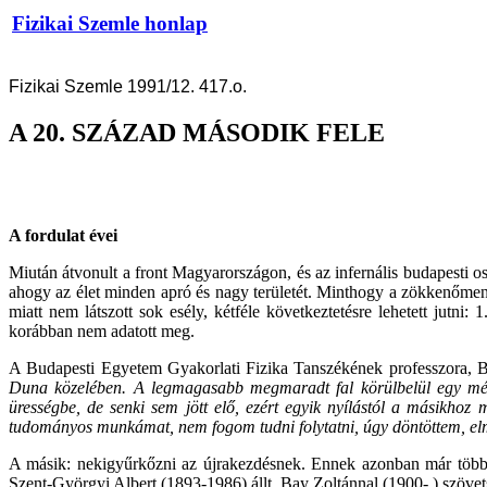
Fizikai Szemle honlap
Fizikai Szemle 1991/12. 417.o.
A 20. SZÁZAD MÁSODIK FELE
A fordulat évei
Miután átvonult a front Magyarországon, és az infernális budapesti os
ahogy az élet minden apró és nagy területét. Minthogy a zökkenőme
miatt nem látszott sok esély, kétféle következtetésre lehetett jutn
korábban nem adatott meg.
A Budapesti Egyetem Gyakorlati Fizika Tanszékének professzora, 
Duna közelében. A legmagasabb megmaradt fal körülbelül egy méte
ürességbe, de senki sem jött elő, ezért egyik nyílástól a másikhoz 
tudományos munkámat, nem fogom tudni folytatni, úgy döntöttem, e
A másik: nekigyűrkőzni az újrakezdésnek. Ennek azonban már több 
Szent-Györgyi Albert (1893-1986) állt, Bay Zoltánnal (1900- ) szövet