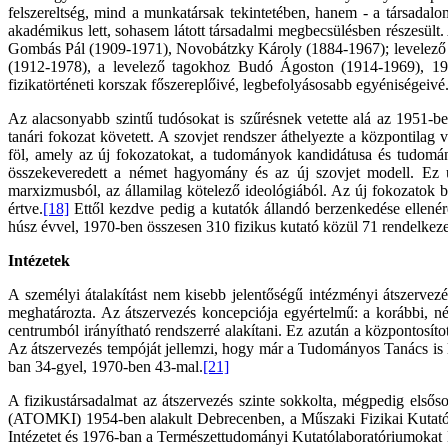
felszereltség, mind a munkatársak tekintetében, hanem - a társadalo
akadémikus lett, sohasem látott társadalmi megbecsülésben részesült. 
Gombás Pál (1909-1971), Novobátzky Károly (1884-1967); levelező ta
(1912-1978), a levelező tagokhoz Budó Ágoston (1914-1969), 1953
fizikatörténeti korszak főszereplőivé, legbefolyásosabb egyéniségeivé
Az alacsonyabb szintű tudósokat is szűrésnek vetette alá az 1951-be
tanári fokozat követett. A szovjet rendszer áthelyezte a központila
föl, amely az új fokozatokat, a tudományok kandidátusa és tudomány
összekeveredett a német hagyomány és az új szovjet modell. Ez utó
marxizmusból, az államilag kötelező ideológiából. Az új fokozatok be
értve.
[18]
Ettől kezdve pedig a kutatók állandó berzenkedése ellenére
húsz évvel, 1970-ben összesen 310 fizikus kutató közül 71 rendelkeze
Intézetek
A személyi átalakítást nem kisebb jelentőségű intézményi átszervez
meghatározta. Az átszervezés koncepciója egyértelmű: a korábbi, 
centrumból irányítható rendszerré alakítani. Ez azután a központosíto
Az átszervezés tempóját jellemzi, hogy már a Tudományos Tanács is l
ban 34-gyel, 1970-ben 43-mal.
[21]
A fizikustársadalmat az átszervezés szinte sokkolta, mégpedig el
(ATOMKI) 1954-ben alakult Debrecenben, a Műszaki Fizikai Kutató
Intézetet és 1976-ban a Természettudományi Kutatólaboratóriumokat 