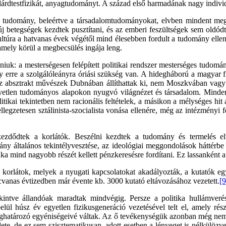
zilárdtestfizikát, anyagtudományt. A század első harmadának nagy indivi
tve a tudomány, beleértve a társadalomtudományokat, elvben mindent m
, új betegségek kezdtek pusztítani, és az emberi feszültségek sem oldód
nkultúra a hatvanas évek végétől mind élesebben fordult a tudomány elle
, amely körül a megbecsülés ingája leng.
uk: a mesterségesen felépített politikai rendszer mesterséges tudomány
gy erre a szolgálóleányra óriási szükség van. A hidegháború a magyar
Az absztrakt művészek Dubnában állíthattak ki, nem Moszkvában vagy Le
egyetlen tudományos alapokon nyugvó világnézet és társadalom. Minde
itikai tekintetben nem racionális feltételek, a másikon a mélységes hit
legzetesen sztálinista-szocialista vonása ellenére, még az intézményi
zdődtek a korlátók. Beszélni kezdtek a tudomány és termelés elvá
mány általános tekintélyvesztése, az ideológiai meggondolások háttérb
a mind nagyobb részét kellett pénzkeresésre fordítani. Ez lassanként a
orlátok, melyek a nyugati kapcsolatokat akadályozták, a kutatók egy
cvanas évtizedben már évente kb. 3000 kutató eltávozásához vezetett.
[9
intve állandóak maradtak mindvégig. Persze a politika hullámverése
elül húsz év egyetlen fizikusgeneráció vezetésével telt el, amely részi
meghatározó egyéniségeivé váltak. Az ő tevékenységük azonban még nem 
e, de ez sem szisztematikusan, adott esetben a lényeget is nélkülözv