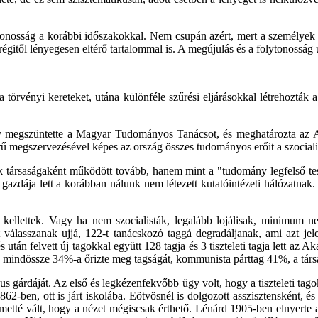
lytonosság a korábbi időszakokkal. Nem csupán azért, mert a személye
régitől lényegesen eltérő tartalommal is. A megújulás és a folytonosság
a törvényi kereteket, utána különféle szűrési eljárásokkal létrehozták
 megszüntette a Magyar Tudományos Tanácsot, és meghatározta az Akad
ű megszervezésével képes az ország összes tudományos erőit a szocialis
k társaságaként működött tovább, hanem mint a "tudomány legfelső testü
gazdája lett a korábban nálunk nem létezett kutatóintézeti hálózatnak.
 kellettek. Vagy ha nem szocialisták, legalább lojálisak, minimum
at válasszanak ujjá, 122-t tanácskozó taggá degradáljanak, ami azt jel
után felvett új tagokkal együtt 128 tagja és 3 tiszteleti tagja lett az A
ak mindössze 34%-a őrizte meg tagságát, kommunista párttag 41%, a tá
 gárdáját. Az első és legkézenfekvőbb ügy volt, hogy a tiszteleti tago
62-ben, ott is járt iskolába. Eötvösnél is dolgozott asszisztensként,
németté vált, hogy a nézet mégiscsak érthető. Lénárd 1905-ben elnyerte a