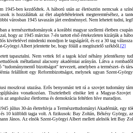
m 1945-ben kezdődtek. A háború után az életösztön nemcsak a színész
usok is hozzáláttak az élet alapfeltételeinek megteremtéséhez, a tan
i városban 1945 tavaszán járt eredménnyel. Nem lehetett tudni, legfe
alában a természettudományok a korábbi magyar szellemi életben csupán 
al, hogy az 1945 március 7-én tartott első értekezleten kizárják a háb
dós kivételével mindenki mondjon le tagságáról, és ez a 30 tag válassz
-Györgyi Albert jelentette be, hogy föláll a megtisztelő székből.
[2]
tett tapasztalni. Nem vettek fel a tagok közé néhány jelentékeny tu
szettudósok méltatlanul alacsony akadémiai arányán. Látva a rombadől
ó "tudománymentő bizottságot" tervezett, amelyben a természet- és tár
émia felállított egy Reformbizottságot, melynek ugyan Szent-Györgyi
iusi moszkvai utazása. Erős benyomást tett rá a szovjet tudomány támog
gújítására vonatkozóan. Tiszteletbeli elnöke lett a Magyar-Szovje
s az angolszász életforma és demokrácia feltétlen híve maradjon.
945 július 30-án életrehívja a Természettudományi Akadémiát, egy tö
i és 10 külföldi tagja volt. A fizikusok: Bay Zoltán, Békésy György, 
n János. Az elnök Szent-Györgyi Albert mellett alelnök lett Bay Zolt