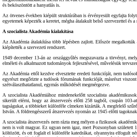
és beköszöntött a hanyatlás is.
Az ötvenes években kiépült struktúrában is érvényesült egyfajta fo
egyetemek képezték a keretet, mégha átalakult belső szervezettel és a 
A szocialista Akadémia kialakítása
Az Akadémia átalakítása több lépésben zajlott. Először megalkották 
kiépítették a szervezeti rendszert.
1949 december 13-án az országgyűlés megszavazta a törvényt, mely
elméleti és alkalmazott tudományok fejlesztésével, művelésük tervszer
Az Akadémia ettől kezdve elvesztette eredeti funkcióját, nem tudóso
egyrészt megőrizte a tudósok fórumának funkcióját, másrészt viszont 
szétválaszthatatlanul, egymás működését megmérgezve.
A szocialista Akadémiához mindenekelőtt szocialista akadémikusok
sikerült elérni, hogy az átszervezés előtti 258 tagból, csupán 103-
tagságukat, a többieket különféle címeken kizárták. A megfelelő szűrés 
István. A földrengésszerű átszervezés nyomán az 1945 előtti tagokn
A szocialista átszervezés nem rázta meg mélyen a fizikusok akadémikus
nem is volt magyar. Ez ugyan nem igaz, mert Pozsonyban született 18
költözött, és ott foglalt el különféle katedrákat, olyannyira elfogult 