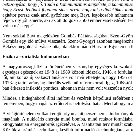
bebizonyítsa, hogy jó. Talán a kommunizmus alaptétele, a kommunista 
hogy Ernst Jenőnek fogalma sincs arról, hogy mi a dialektikus mat
agitátor persze csak arról győzhette meg Bayt, legokosabb mihamarab
régen, oly jól ismerte, aki az ott dolgozó 3500 ember viselkedésén fel 
volna másképp?
Nem sokkal Bayt megelőzően Gombás Pál társaságában Szent-Györgyi is
Gombás egy idő múlva visszatért, Szent-Györgyi azonban megérezhett
Békésy megoldását választotta, aki ekkor már a Harvard Egyetemen fol
Fizika a szocialista tudományban
A magyarországi fizika történetében viszonylag egységes korszakot 
egységes egésznek az 1948 és 1989 közötti időszak, 1948, a fordulat
től, amikor az új szakaszt tanácsos volt már elfelejteni, hogy 1956-
1973-ig tartó, aránylag liberális szellemű reformkorral. Igaz, 1968-
ban érkezett inflexiós ponthoz, ahonnan már nem volt visszaút a nyolc
Mindez a hidegháború által indított és vezérelt kétpólusú erőtérbe
reményben, hogy magát az erőteret is befolyásolhatja. Mert ahogyan 
A világtörténelem vulkáni erejű folyamatait persze nem a tudományok 
magának. A nukleáris energia mind bomba, mind reaktor formájában az
kifogyhatatlan energiaforrás igézetével. A Manhattan-terv mintát szabo
Köztük a számítástechnikára, később információs technológiára, ame