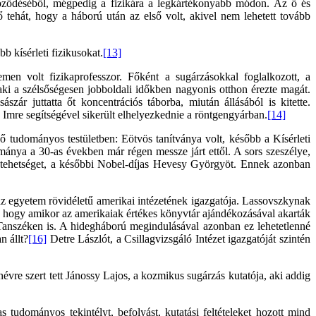
yőződéséből, mégpedig a fizikára a legkártékonyabb módon. Az ő és
ő tehát, hogy a háború után az első volt, akivel nem lehetett tovább
b kísérleti fizikusokat.
[13]
men volt fizikaprofesszor. Főként a sugárzásokkal foglalkozott, a
aki a szélsőségesen jobboldali időkben nagyonis otthon érezte magát.
zár juttatta őt koncentrációs táborba, miután állásából is kitette.
 Imre segítségével sikerült elhelyezkednie a röntgengyárban.
[14]
ő tudományos testületben: Eötvös tanítványa volt, később a Kísérleti
udománya a 30-as években már régen messze járt ettől. A sors szeszélye,
stehetséget, a későbbi Nobel-díjas Hevesy Györgyöt. Ennek azonban
az egyetem rövidéletű amerikai intézetének igazgatója. Lassovszkynak
a, hogy amikor az amerikaiak értékes könyvtár ajándékozásával akarták
i Tanszéken is. A hidegháború megindulásával azonban ez lehetetlenné
n állt?
[16]
Detre Lászlót, a Csillagvizsgáló Intézet igazgatóját szintén
névre szert tett Jánossy Lajos, a kozmikus sugárzás kutatója, aki addig
udományos tekintélyt, befolyást, kutatási feltételeket hozott mind