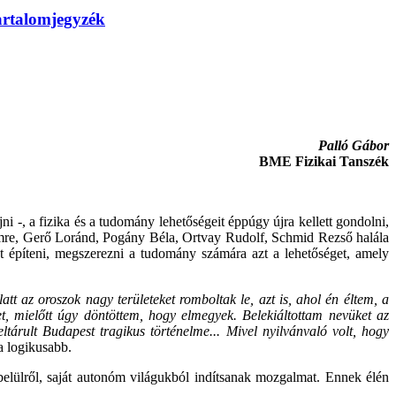
artalomjegyzék
Palló Gábor
BME Fizikai Tanszék
i -, a fizika és a tudomány lehetőségeit éppúgy újra kellett gondolni,
Imre, Gerő Loránd, Pogány Béla, Ortvay Rudolf, Schmid Rezső halála
tát építeni, megszerezni a tudomány számára azt a lehetőséget, amely
att az oroszok nagy területeket romboltak le, azt is, ahol én éltem, a
 mielőtt úgy döntöttem, hogy elmegyek. Belekiáltottam nevüket az
ltárult Budapest tragikus történelme... Mivel nyilvánvaló volt, hogy
 a logikusabb.
lülről, saját autonóm világukból indítsanak mozgalmat. Ennek élén