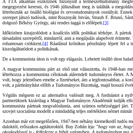
A TTA alkalmas eszköznek bizonyult a természettudomány megfele
megegyezést keresni, és 1946 júliusában meg is találták a megoldás
létrehozták az önálló biológiai és orvostudományok osztályát. Enn
szerepet játszó tudósok, mint Rusznyák István, Straub F. Brunó, S
dolgozó Békésy György, aki rendes taggá is előlépett.
[3]
Időközben kirajzolódott a koalíciós idők politikai térképe. A pártok
társadalmi szerepéről, mindarról, ami a megújulás alapelveit érintet
rohamosan csökkent.
[4]
Ráadásul krónikus pénzhiány lépett fel a t
kiszolgáltatódott a politikának.
De a kommunista úton is volt egy elágazás. Lehetett önálló úton haladni
A magyar kommunista párt az első utat választotta, és 1948-ban me
létrehozza a kommunista céloknak alárendelt tudományos életet. A MT
volt, hogy jelentősen emelte a fizetéseket, ám a legfontosabbat, a
volt, a pártirányítást előbb a Tudományos Bizottság, majd hosszú évek
Végülis mégsem ez az alternatíva valósult meg. A fordulatot a ny
partnerüknek kizárólag a Magyar Tudományos Akadémiát tudják elfoga
kommunista pártnak megvalósítania, ami számos nehézséggel járt. Ten
szovjet szocialista modellt a mindaddig teljes mértékben német mintá
Azonban már ezt megelőzően, 1947-ben néhány kiemelkedő tudós megér
daloktól, erőszakos agitátoroktól. Bay Zoltán írja:
"hogy van az, hogy 
okoskodással is - felfedezze a hibát valamiben. A tudományban ma is e