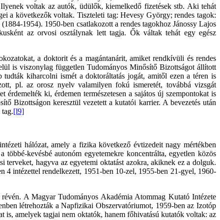
Ilyenek voltak az autók, üdülők, kiemelkedő fizetések stb. Aki tehát
égei a következők voltak. Tiszteleti tag: Hevesy György; rendes tagok:
 (1884-1954). 1950-ben csatlakozott a rendes tagokhoz Jánossy Lajos
sként az orvosi osztálynak lett tagja. Ők váltak tehát egy egész
kozatokat, a doktorit és a magántanárit, amiket rendkívüli és rendes
lül is viszonylag független Tudományos Minősítő Bizottságot állított
dták kiharcolni ismét a doktoráltatás jogát, amitől ezen a téren is
ott, pl. az orosz nyelv valamilyen fokú ismeretét, továbbá vizsgát
tet érdemelték ki, érdemen természetesen a sajátos új szempontokat is
ő Bizottságon keresztül vezetett a kutatói karrier. A bevezetés után
 tag.
[l9]
ntézeti hálózat, amely a fizika következő évtizedeit nagy mértékben
 a többé-kevésbé autonóm egyetemekre koncentrálta, egyetlen közös
ási terveket, hagyva az egyetemi oktatást azokra, akiknek ez a dolguk.
4 intézettel rendelkezett, 1951-ben 10-zel, 1955-ben 21-gyel, 1960-
KFKI) révén. A Magyar Tudományos Akadémia Atommag Kutató Intézete
en létrehozták a Napfizikai Obszervatóriumot, 1959-ben az Izotóp
is, amelyek tagjai nem oktatók, hanem főhivatású kutatók voltak: az