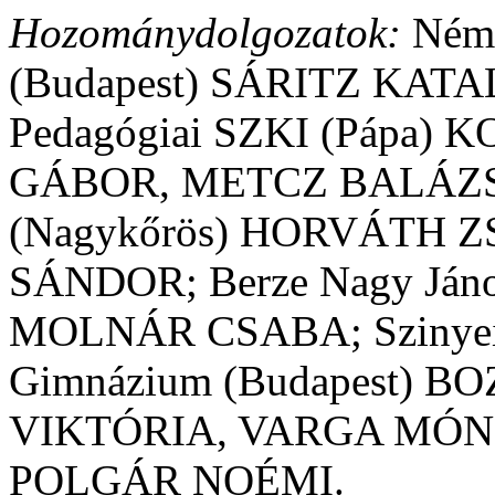
Hozománydolgozatok:
Néme
(Budapest) SÁRITZ KATALI
Pedagógiai SZKI (Pápa
GÁBOR, METCZ BALÁZ
(Nagykőrös) HORVÁTH Z
SÁNDOR; Berze Nagy Jáno
MOLNÁR CSABA; Szinyei Me
Gimnázium (Budapest) 
VIKTÓRIA, VARGA MÓNIK
POLGÁR NOÉMI.