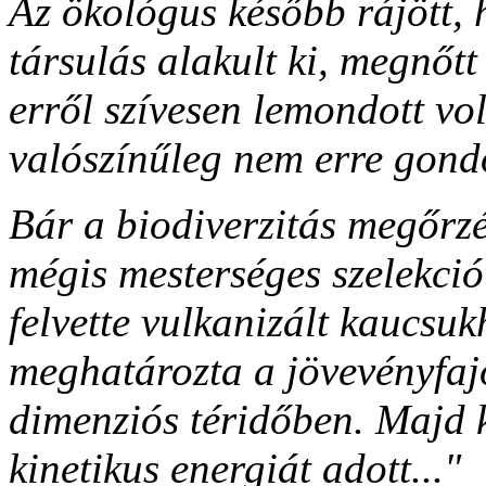
Az ökológus később rájött, 
társulás alakult ki, megnőtt
erről szívesen lemondott vo
valószínűleg nem erre gondo
Bár a biodiverzitás megőrzé
mégis mesterséges szelekciót
felvette vulkanizált kaucsuk
meghatározta a jövevényfaj
dimenziós téridőben. Majd 
kinetikus energiát adott..."