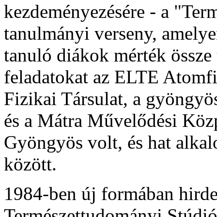
kezdeményezésére - a "Ter
tanulmányi verseny, amelyen
tanuló diákok mérték össze 
feladatokat az ELTE Atomfi
Fizikai Társulat, a gyöngy
és a Mátra Művelődési Közpo
Gyöngyös volt, és hat alk
között.
1984-ben új formában hirde
Természettudományi Stúdió,