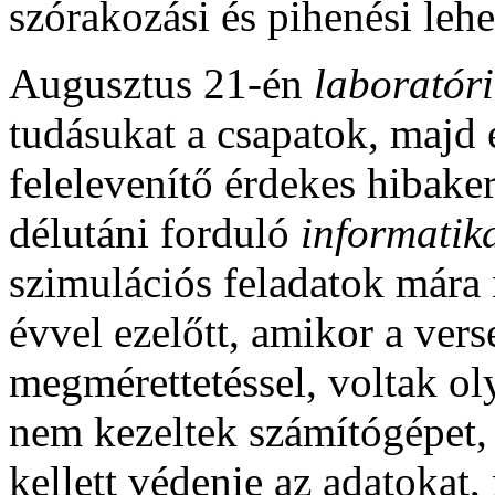
szórakozási és pihenési lehe
Augusztus 21-én
laboratór
tudásukat a csapatok, majd
felelevenítő érdekes hibake
délutáni forduló
informati
szimulációs feladatok mára 
évvel ezelőtt, amikor a vers
megmérettetéssel, voltak ol
nem kezeltek számítógépet, 
kellett védenie az adatokat