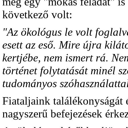
még egy "mókás feladat" is 
következő volt:
"Az ökológus le volt foglalv
esett az eső. Mire újra kilá
kertjébe, nem ismert rá. Nem
történet folytatását minél 
tudományos szóhasználatta
Fiataljaink találékonyságát
nagyszerű befejezések érkez