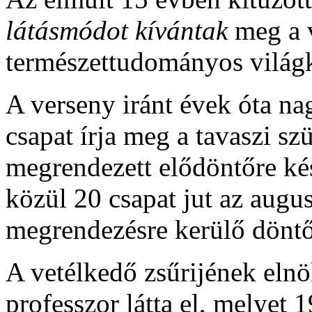
látásmódot kívántak
meg a 
természettudományos világ
A verseny iránt évek óta na
csapat írja meg a tavaszi s
megrendezett elődöntőre kés
közül 20 csapat jut az aug
megrendezésre kerülő dönt
A vetélkedő zsűrijének elnö
professzor látta el, melyet 