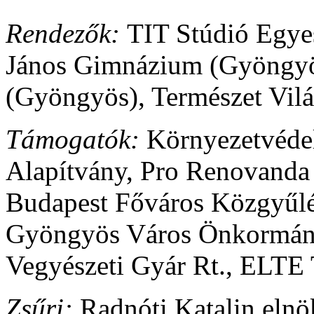
Rendezők:
TIT Stúdió Egye
János Gimnázium (Gyöngyö
(Gyöngyös), Természet Vilá
Támogatók:
Környezetvéde
Alapítvány, Pro Renovanda 
Budapest Főváros Közgyűlé
Gyöngyös Város Önkormány
Vegyészeti Gyár Rt., ELTE 
Zsűri:
Radnóti Katalin elnö