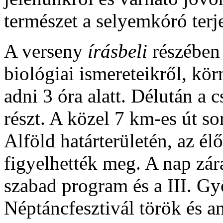
természet a selyemkóró terj
A verseny
írásbeli
részében
biológiai ismereteikről, kör
adni 3 óra alatt. Délután a 
részt. A közel 7 km-es út so
Alföld határterületén, az él
figyelhették meg. A nap zá
szabad program és a III. 
Néptáncfesztivál török és a