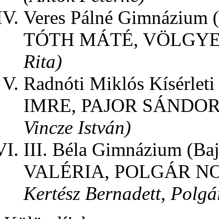
Veres Pálné Gimnáziu
TÓTH MÁTÉ, VÖLGY
Rita)
Radnóti Miklós Kísérle
IMRE, PAJOR SÁNDO
Vincze István)
III. Béla Gimnázium (
VALÉRIA, POLGÁR N
Kertész Bernadett, Polgá