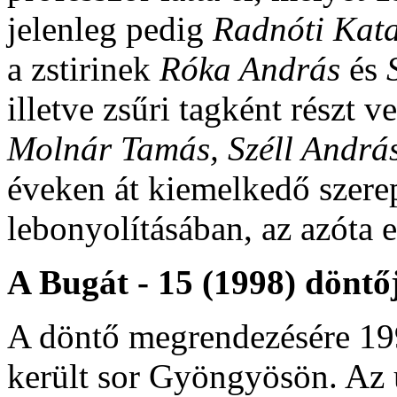
jelenleg pedig
Radnóti Kat
a zstirinek
Róka András
és
illetve zsűri tagként részt
Molnár Tamás, Széll Andrá
éveken át kiemelkedő szerep
lebonyolításában, az azóta 
A Bugát - 15 (1998) döntő
A döntő megrendezésére 199
került sor Gyöngyösön. Az