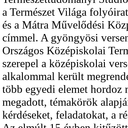
a Természet Világa folyóir
és a Mátra Művelődési Közp
címmel. A gyöngyösi versen
Országos Középiskolai Term
szerepel a középiskolai ver
alkalommal került megrende
több egyedi elemet hordoz 
megadott, témakörök alapján 
kérdéseket, feladatokat, a r
Az elmúlt 15 évben kitűzöt