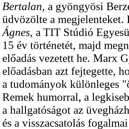
Bertalan,
a gyöngyösi Ber
üdvözölte a megjelenteket.
Ágnes
, a TIT Stúdió Egyesül
15 év történetét, majd megn
előadás vezetett he. Marx 
előadásban azt fejtegette, 
a tudományok különleges "ö
Remek humorral, a legkiseb
a hallgatóságot az üvegházha
és a visszacsatolás fogalmai