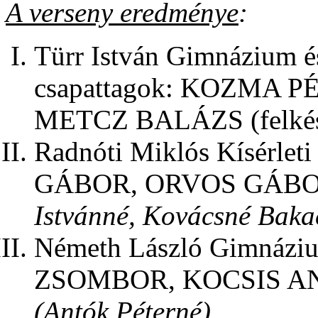
A verseny eredménye
:
Türr István Gimnázium é
csapattagok: KOZMA 
METCZ BALÁZS (felkész
Radnóti Miklós Kísérle
GÁBOR, ORVOS GÁBO
Istvánné, Kovácsné Bakac
Németh László Gimnázi
ZSOMBOR, KOCSIS AN
(Antók Péterné)