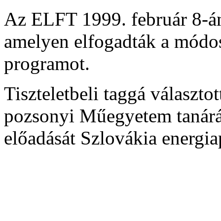
Az ELFT 1999. február 8-án 
amelyen elfogadták a módosí
programot.
Tiszteletbeli taggá választo
pozsonyi Műegyetem tanárát
előadását Szlovákia energia