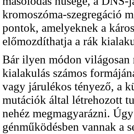
másolódás hűsége, a DNS-j
kromoszóma-szegregáció m
pontok, amelyeknek a káros
előmozdíthatja a rák kialaku
Bár ilyen módon világosan
kialakulás számos formájánál
vagy járulékos tényező, a k
mutációk által létrehozott t
nehéz megmagyarázni. Úgy l
génműködésben vannak a sej