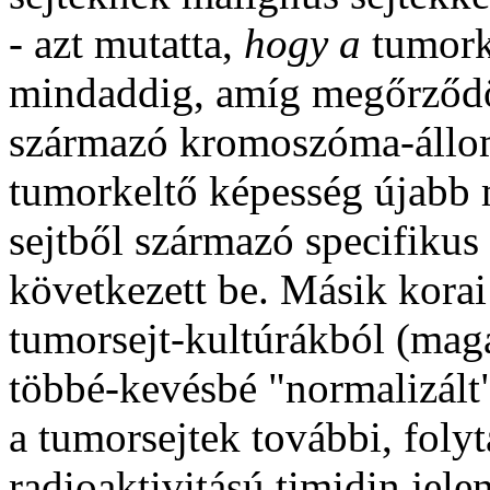
- azt mutatta,
hogy a
tumork
mindaddig, amíg megőrződöt
származó kromoszóma-áll
tumorkeltő képesség újabb 
sejtből származó specifiku
következett be. Másik korai
tumorsejt-kultúrákból (maga
többé-kevésbé "normalizált" 
a tumorsejtek további, foly
radioaktivitású timidin jele