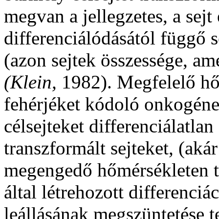
megvan a jellegzetes, a sejt
differenciálódásától függő 
(azon sejtek összessége, am
(Klein,
1982). Megfelelő h
fehérjéket kódoló onkogéne
célsejteket differenciálatlan
transzformált sejteket, (aká
megengedő hőmérsékleten t
által létrehozott differenciá
leállásának megszüntetése t