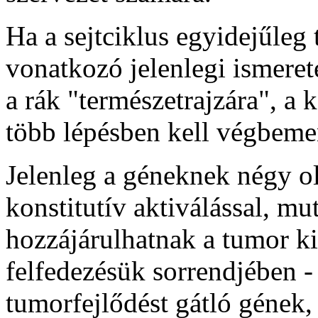
Ha a sejtciklus egyidejűleg 
vonatkozó jelenlegi ismeret
a rák "természetrajzára", a 
több lépésben kell végbeme
Jelenleg a géneknek négy o
konstitutív aktiválással, mu
hozzájárulhatnak a tumor ki
felfedezésük sorrendjében 
tumorfejlődést gátló gének