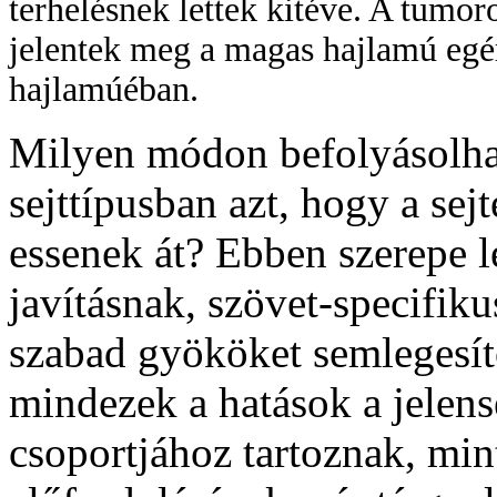
terhelésnek lettek kitéve. A tumo
jelentek meg a magas hajlamú egér
hajlamúéban.
Milyen módon befolyásolha
sejttípusban azt, hogy a se
essenek át? Ebben szerepe l
javításnak, szövet-specifiku
szabad gyököket semlegesí
mindezek a hatások a jele
csoportjához tartoznak, mi