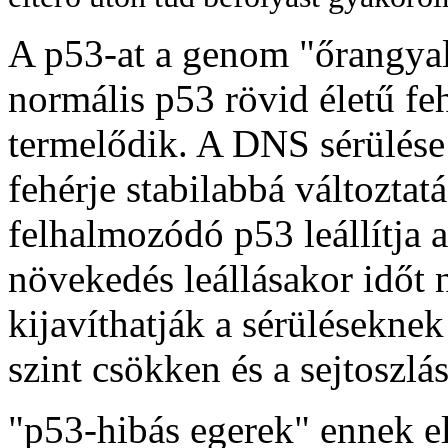
A p53-at a genom "őrangyal
normális p53 rövid életű fe
termelődik. A DNS sérülés
fehérje stabilabbá változtat
felhalmozódó p53 leállítja 
növekedés leállásakor időt
kijavíthatják a sérüléseknek
szint csökken és a sejtoszlás
"p53-hibás egerek" ennek e