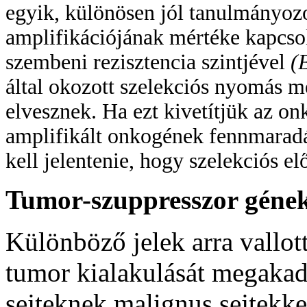
egyik, különösen jól tanulmányoz
amplifikációjának mértéke kapcsol
szembeni rezisztencia szintjével
(
által okozott szelekciós nyomás m
elvesznek. Ha ezt kivetítjük az on
amplifikált onkogének fennmarad
kell jelentenie, hogy szelekciós el
Tumor-szuppresszor géne
Különböző jelek arra vallot
tumor kialakulását megaka
sejteknek malignus sejtekkel