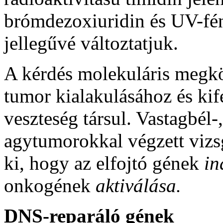
brómdezoxiuridin és UV-fé
jellegűvé változtatjuk.
A kérdés molekuláris megköz
tumor kialakulásához és kif
veszteség társul. Vastagbél-,
agytumorokkal végzett vizs
ki, hogy az elfojtó gének
in
onkogének
aktiválása.
DNS-reparáló gének