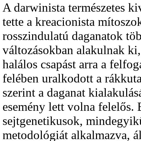
A darwinista természetes ki
tette a kreacionista mítoszo
rosszindulatú daganatok tö
változásokban alakulnak ki
halálos csapást arra a felfo
felében uralkodott a rákkut
szerint a daganat kialakulá
esemény lett volna felelős
sejtgenetikusok, mindegyik
metodológiát alkalmazva, ál