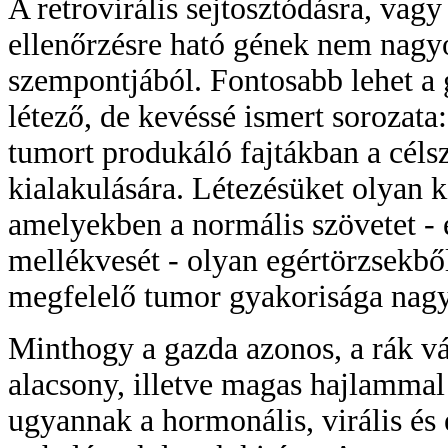
A retrovirális sejtosztódásra, vagy
ellenőrzésre ható gének nem nag
szempontjából. Fontosabb lehet a
létező, de kevéssé ismert sorozata
tumort produkáló fajtákban a céls
kialakulására. Létezésüket olyan k
amelyekben a normális szövetet - 
mellékvesét - olyan egértörzsekbő
megfelelő tumor gyakorisága nagy
Minthogy a gazda azonos, a rák v
alacsony, illetve magas hajlammal
ugyannak a hormonális, virális és