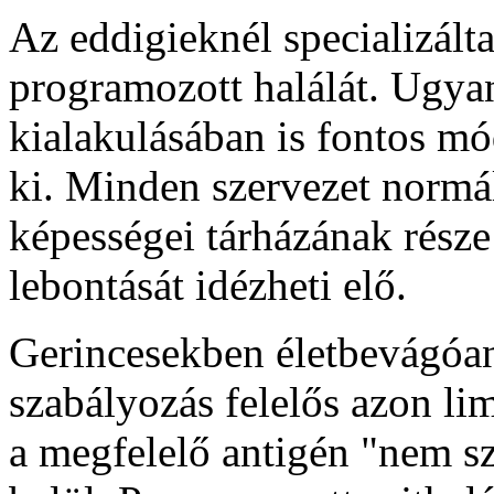
Az eddigieknél specializált
programozott halálát. Ugya
kialakulásában is fontos mó
ki. Minden szervezet normál
képességei tárházának rész
lebontását idézheti elő.
Gerincesekben életbevágóan 
szabályozás felelős azon lim
a megfelelő antigén "nem s