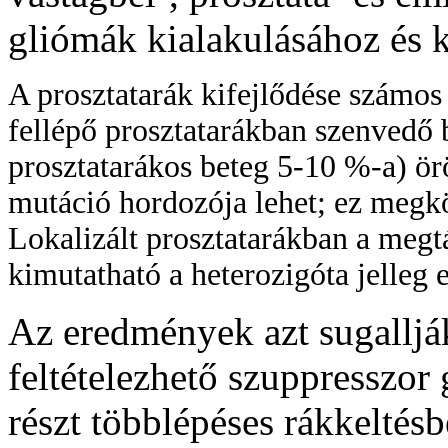
gliómák kialakulásához és k
A prosztatarák kifejlődése számos 
fellépő prosztatarákban szenvedő 
prosztatarákos beteg 5-10 %-a) ör
mutáció hordozója lehet; ez megkö
Lokalizált prosztatarákban a megt
kimutatható a heterozigóta jelleg e
Az eredmények azt sugalljá
feltételezhető szuppresszor
részt többlépéses rákkeltés