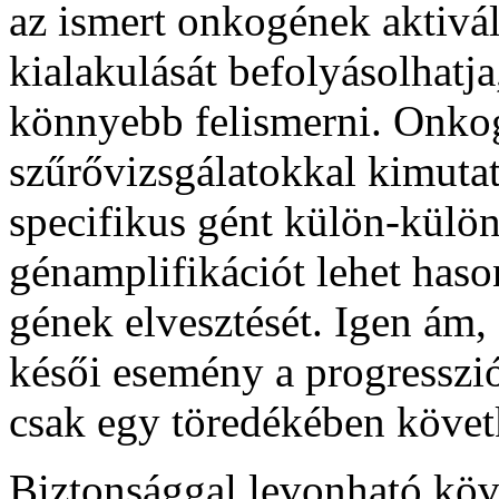
az ismert onkogének aktiv
kialakulását befolyásolhatj
könnyebb felismerni. Onko
szűrővizsgálatokkal kimuta
specifikus gént külön-külön
génamplifikációt lehet haso
gének elvesztését. Igen ám,
késői esemény a progresszi
csak egy töredékében követ
Biztonsággal levonható köv