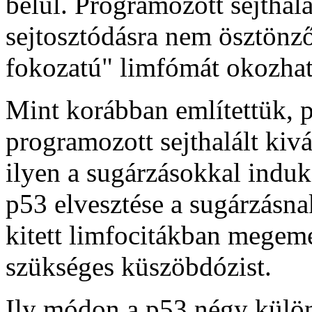
belül. Programozott sejthalá
sejtosztódásra nem ösztönző
fokozatú" limfómát okozhat
Mint korábban említettük, 
programozott sejthalált kiv
ilyen a sugárzásokkal induk
p53 elvesztése a sugárzásna
kitett limfocitákban megemel
szükséges küszöbdózist.
Ily módon a p53 négy külön