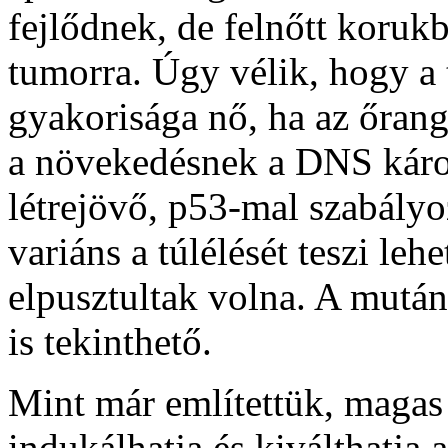
fejlődnek, de felnőtt koru
tumorra. Úgy vélik, hogy a
gyakorisága nő, ha az őran
a növekedésnek a DNS káros
létrejövő, p53-mal szabályoz
variáns a túlélését teszi le
elpusztultak volna. A mutá
is tekinthető.
Mint már említettük, magas 
indukálhatja és kiválthatja 