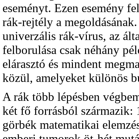
eseményt. Ezen esemény felfe
rák-rejtély a megoldásának.
univerzális rák-vírus, az á
felborulása csak néhány pé
elárasztó és mindent megma
közül, amelyeket különös b
A rák több lépésben végbem
két fő forrásból származik: 
görbék matematikai elemzése
emberi tumorok öt-hét mutác