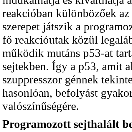
reakcióban különbözőek az 
szerepet játszik a programo
fő reakcióutak közül legalá
működik mutáns p53-at tart
sejtekben. Így a p53, amit 
szuppresszor génnek tekint
hasonlóan, befolyást gyakor
valószínűségére.
Programozott sejthalált b