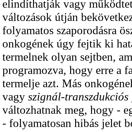
elindíthatják vagy működtet
változások útján bekövetkez
folyamatos szaporodásra ösz
onkogének úgy fejtik ki ha
termelnek olyan sejtben, am
programozva, hogy erre a f
termelje azt. Más onkogén
vagy
szignál-transzdukciós
változhatnak meg, hogy - e
- folyamatosan hibás jelet 