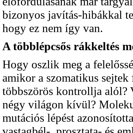
előfordulásának már tárgyal
bizonyos javítás-hibákkal te
hogy ez nem így van.
A többlépcsős rákkeltés m
Hogy oszlik meg a felelőssé
amikor a szomatikus sejtek 
többszörös kontrollja alól?
négy világon kívül? Moleku
mutációs lépést azonosított
vastagbél-, prosztata- és em