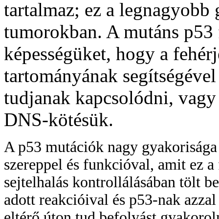
tartalmaz; ez a legnagyobb
tumorokban. A mutáns p53 fe
képességüket, hogy a fehér
tartományának segítségével
tudjanak kapcsolódni, vagy
DNS-kötésük.
A p53 mutációk nagy gyakorisága 
szereppel és funkcióval, amit ez a 
sejtelhalás kontrollálásában tölt 
adott reakcióival és p53-nak azza
eltérő úton tud befolyást gyakoro