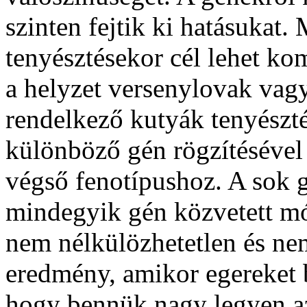
szinten fejtik ki hatásukat.
tenyésztésekor cél lehet ko
a helyzet versenylovak vag
rendelkező kutyák tenyészt
különböző gén rögzítésével 
végső fenotípushoz. A sok g
mindegyik gén közvetett m
nem nélkülözhetetlen és nem
eredmény, amikor egereket be
hogy bennük nagy legyen a