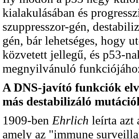
kialakulásában és progressz
szuppresszor-gén, destabiliz
gén, bár lehetséges, hogy ut
közvetett jellegű, és p53-na
megnyilvánuló funkciójáho
A DNS-javító funkciók elv
más destabilizáló mutáció
1909-ben
Ehrlich
leírta az
amely az "immune surveilla