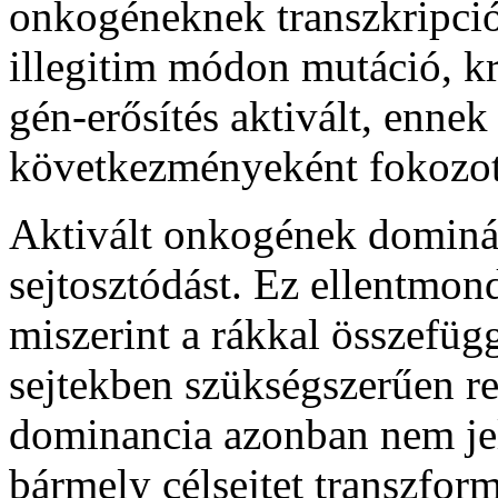
onkogéneknek transzkripció
illegitim módon mutáció, 
gén-erősítés aktivált, ennek
következményeként fokozot
Aktivált onkogének dominá
sejtosztódást. Ez ellentmon
miszerint a rákkal összefü
sejtekben szükségszerűen re
dominancia azonban nem jel
bármely célsejtet transzfo