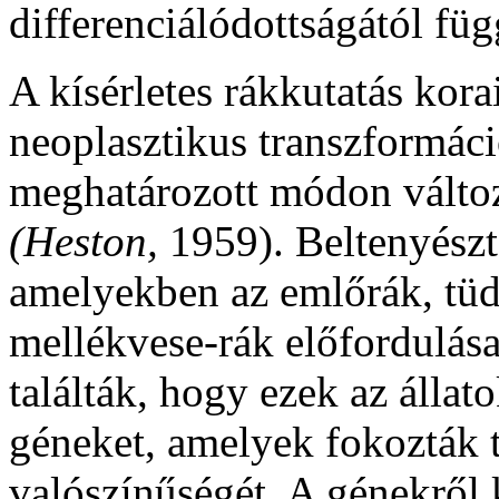
differenciálódottságától fü
A kísérletes rákkutatás kora
neoplasztikus transzformáci
meghatározott módon válto
(Heston,
1959). Beltenyészte
amelyekben az emlőrák, tü
mellékvese-rák előfordulása
találták, hogy ezek az álla
géneket, amelyek fokozták 
valószínűségét. A génekről