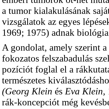
a tumor kialakulásának sajá
vizsgálatok az egyes lépése
1969; 1975)
adnak biológia
A gondolat, amely szerint a
fokozatos felszabadulás sze
pozíciót foglal el a rákkuta
természetes kiválasztódásh
(Georg Klein
és
Eva Klein,
rák-koncepciót még kevésbé 