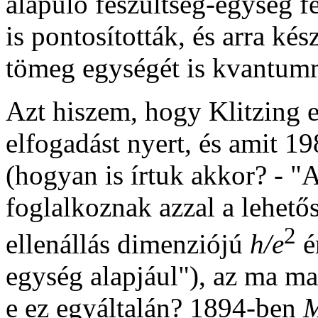
alapuló feszültség-egység f
is pontosították, és arra ké
tömeg egységét is kvantumm
Azt hiszem, hogy Klitzing er
elfogadást nyert, és amit 1
(hogyan is írtuk akkor? - 
foglalkoznak azzal a lehet
2
ellenállás dimenziójú
h/e
é
egység alapjául"), az ma ma
e ez egyáltalán? 1894-ben
M