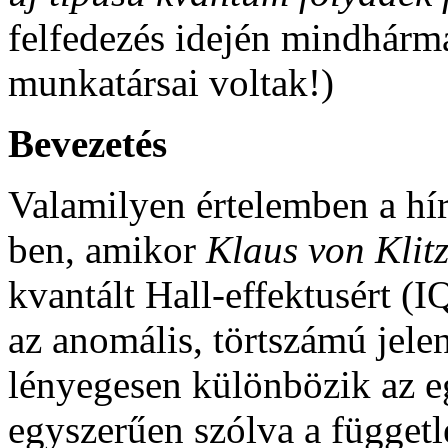
felfedezés idején mindhárm
munkatársai voltak!)
Bevezetés
Valamilyen értelemben a hí
ben, amikor
Klaus von Klit
kvantált Hall-effektusért (
az anomális, törtszámú jel
lényegesen különbözik az eg
egyszerűen szólva a függet