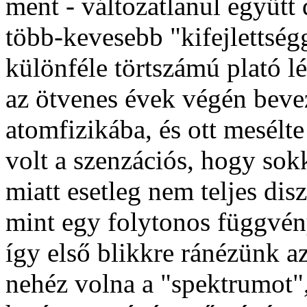
ment - változatlanul együtt 
több-kevesebb "kifejlettség
különféle törtszámú plató lé
az ötvenes évek végén bevez
atomfizikába, és ott mesélt
volt a szenzációs, hogy so
miatt esetleg nem teljes dis
mint egy folytonos függvény
így első blikkre ránézünk az
nehéz volna a "spektrumot"