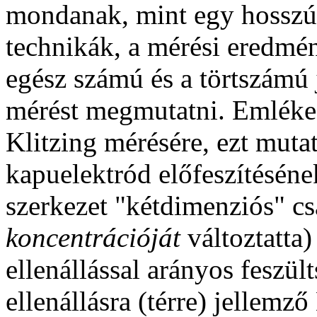
mondanak, mint egy hosszú e
technikák, a mérési eredmén
egész számú és a törtszámú 
mérést megmutatni. Emléke
Klitzing mérésére, ezt muta
kapuelektród előfeszítésé
szerkezet "kétdimenziós" c
koncentrációját
változtatta
ellenállással arányos feszült
ellenállásra (térre) jellemző