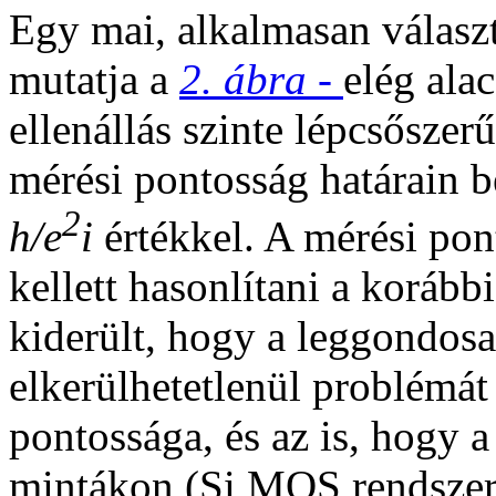
Egy mai, alkalmasan válasz
mutatja a
2. ábra -
elég ala
ellenállás szinte lépcsőszer
mérési pontosság határain b
2
h/e
i
értékkel. A mérési pon
kellett hasonlítani a korább
kiderült, hogy a leggondosa
elkerülhetetlenül problémát
pontossága, és az is, hogy
mintákon (Si MOS rendsze