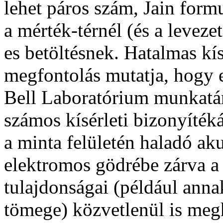
lehet páros szám, Jain form
a mérték-térnél (és a leveze
es betöltésnek. Hatalmas kís
megfontolás mutatja, hogy 
Bell Laboratórium munkatár
számos kísérleti bizonyítéká
a minta felületén haladó ak
elektromos gödrébe zárva 
tulajdonságai (például ann
tömege) közvetlenül is megh