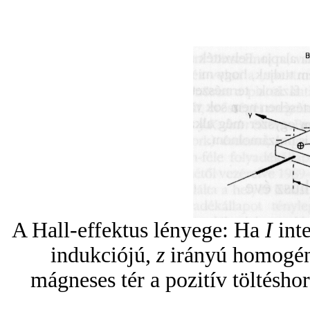
A Hall-effektus lényege: Ha
I
inte
indukciójú,
z
irányú homogén
mágneses tér a pozitív töltésh