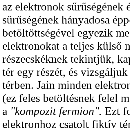
az elektronok sűrűségének 
sűrűségének hányadosa épp
betöltöttségével egyezik me
elektronokat a teljes külső
részecskéknek tekintjük, k
tér egy részét, és vizsgálj
térben. Jain minden elektro
(ez feles betöltésnek felel 
a
"kompozit fermion".
Ezt f
elektronhoz csatolt fiktív t