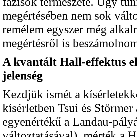
fázisok természete. Úgy tűni
megértésében nem sok válto
remélem egyszer még alkalm
megértésről is beszámolno
A kvantált Hall-effektus e
jelenség
Kezdjük ismét a kísérletekk
kísérletben Tsui és Störme
egyenértékű a Landau-pályá
változtatásával), mérték a Hal