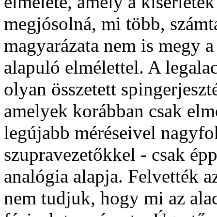
elmélete, amely a kísérlete
megjósolná, mi több, számta
magyarázata nem is megy a
alapuló elmélettel. A legal
olyan összetett spingerjeszt
amelyek korábban csak elmél
legújabb méréseivel nagyfok
szupravezetőkkel - csak ép
analógia alapja. Felvették a
nem tudjuk, hogy mi az ala