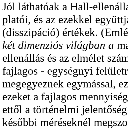
Jól láthatóak a Hall-ellenál
platói, és az ezekkel együttj
(disszipáció) értékek. (Em
két dimenziós világban a
ma
ellenállás és az elmélet szá
fajlagos - egységnyi felületr
megegyeznek egymással, ezé
ezeket a fajlagos mennyiség
ettől a történelmi jelentőség
későbbi méréseknél megszo