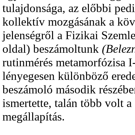
tulajdonsága, az előbbi ped
kollektív mozgásának a kö
jelenségről a Fizikai Szeml
oldal) beszámoltunk
(Belez
rutinmérés metamorfózisa I-
lényegesen különböző eredet
beszámoló második részében
ismertette, talán több volt a
megállapítás.