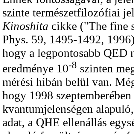
szinte természetfilozófiai j
Kinoshita
cikke ("The fine 
Phys. 59, 1495-1492, 1996)
hogy a legpontosabb QED 
-8
eredménye 10
szinten meg
mérési hibán belül van. Még 
hogy 1998 szeptemberében 
kvantumjelenségen alapuló, 
adat, a QHE ellenállás egys