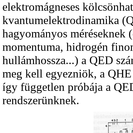
elektromágneses kölcsönhatá
kvantumelektrodinamika (Q
hagyományos méréseknek (e
momentuma, hidrogén finom
hullámhossza...) a QED szá
meg kell egyezniök, a QHE 
így független próbája a QED
rendszerünknek.