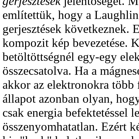
gerjesztések
jelentőségét. M
említettük, hogy a Laughlin 
gerjesztések következnek.
E
kompozit kép bevezetése. K
betöltöttségnél egy-egy el
összecsatolva. Ha a mágnese
akkor az elektronokra több 
állapot azonban olyan, hog
csak energia befektetéssel 
összenyomhatatlan. Ezért k