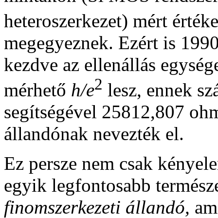
heteroszerkezet) mért érték
megegyeznek. Ezért is 1990-
kezdve az ellenállás egysé
2
mérhető
h/e
lesz, ennek sz
segítségével 25812,807 ohmn
állandónak nevezték el.
Ez persze nem csak kényele
egyik legfontosabb természe
finomszerkezeti állandó,
am