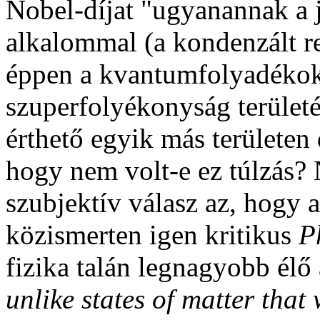
Nobel-díjat "ugyanannak a 
alkalommal (a kondenzált r
éppen a kvantumfolyadékok 
szuperfolyékonyság területér
érthető egyik más területen
hogy nem volt-e ez túlzás
szubjektív válasz az, hogy a
közismerten igen kritikus
P
fizika talán legnagyobb élő
unlike states of matter tha