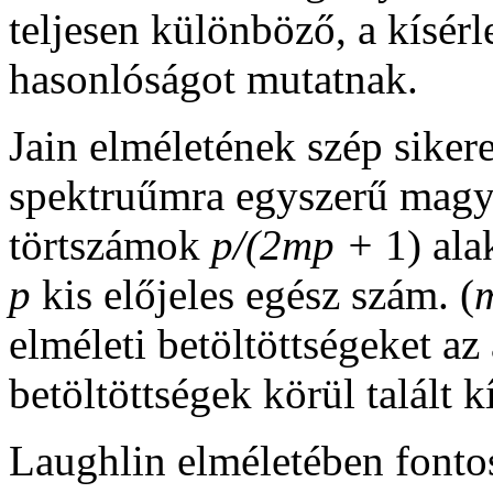
teljesen különböző, a kísér
hasonlóságot mutatnak.
Jain elméletének szép siker
spektruűmra egyszerű magyar
törtszámok
p/(2mp +
1) al
p
kis előjeles egész szám. (
elméleti betöltöttségeket az
betöltöttségek körül talált k
Laughlin elméletében fontos