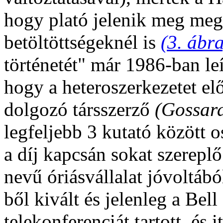
hogy plató jelenik meg megh
betöltöttségeknél is
(3. ábr
történetét" már 1986-ban leí
hogy a heteroszerkezetet el
dolgozó társszerző
(Gossar
legfeljebb 3 kutató között 
a díj kapcsán sokat szerep
nevű óriásvállalat jóvoltábó
ből kivált és jelenleg a Be
telekonferenciát tartott, és 