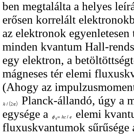
ben megtalálta a helyes leír
erősen korrelált elektronokb
az elektronok egyenletesen 
minden kvantum Hall-rendsz
egy elektron, a betöltöttség
mágneses tér elemi fluxusk
(Ahogy az impulzusmomentu
Planck-állandó, úgy a m
egysége a
elemi kvantu
fluxuskvantumok sűrűsége a