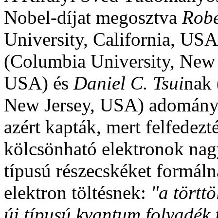
Nobel-díjat megosztva
Robe
University, California, US
(Columbia University, New 
USA) és
Daniel C. Tsui
nak
New Jersey, USA) adományoz
azért kapták, mert felfedez
kölcsönható elektronok nag
típusú részecskéket formálna
elektron töltésnek:
"a törttö
új típusú kvantum folyadék 