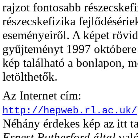
rajzot fontosabb részecskefiz
részecskefizika fejlődésérie
eseményeiről. A képet rövid
gyűjteményt 1997 októbere 
kép található a bonlapon, m
letölthetők.
Az Internet cím:
http://hepweb.rl.ac.uk/
Néhány érdekes kép az itt t
Ernest Rutherford által
val