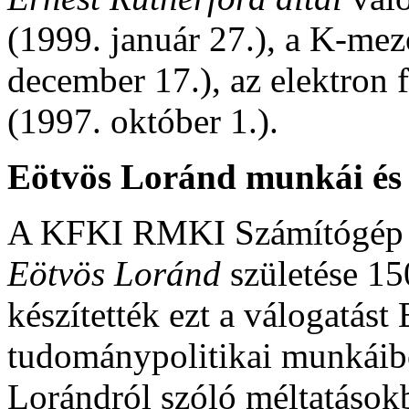
(1999. január 27.), a K-mez
december 17.), az elektron 
(1997. október 1.).
Eötvös Loránd munkái és 
A KFKI RMKI Számítógép H
Eötvös Loránd
születése 15
készítették ezt a válogatás
tudománypolitikai munkáibó
Lorándról szóló méltatások