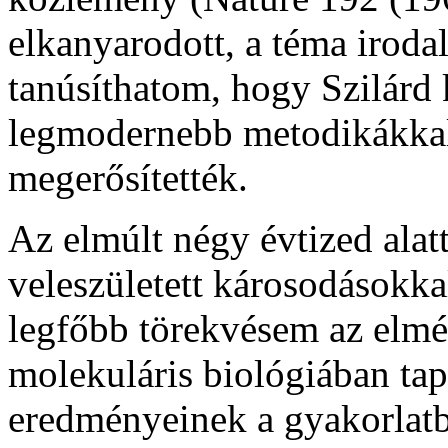
elkanyarodott, a téma irod
tanúsíthatom, hogy Szilárd 
legmodernebb metodikákkal 
megerősítették.
Az elmúlt négy évtized alat
veleszületett károsodásokk
legfőbb törekvésem az elmél
molekuláris biológiában tap
eredményeinek a gyakorlatba