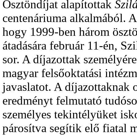
Ösztöndíjat alapítottak
Szil
centenáriuma alkalmából. A
hogy 1999-ben három öszt
átadására február 11-én, Szi
sor. A díjazottak személyére 
magyar felsőoktatási intézm
javaslatot. A díjazottaknak 
eredményt felmutató tudóso
személyes tekintélyüket isko
párosítva segítik elő fiatal