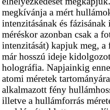
elhelyezkedését megkapjuk.
megkívánja a mért hullámok
intenzitásának és fázisának 
méréskor azonban csak a fo
intenzitását) kapjuk meg, a 
már hosszú ideje kidolgozot
holográfia. Napjainkig enne
atomi méretek tartományára k
alkalmazott fény hullámhossz
illetve a hullámforrás méret