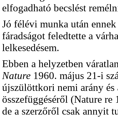
elfogadható becslést reméln
Jó félévi munka után ennek 
fáradságot feledtette a várhat
lelkesedésem.
Ebben a helyzetben váratla
Nature
1960. május 21-i s
újszülöttkori nemi arány és
összefüggéséről (Nature re
de a szerzőről csak annyit t