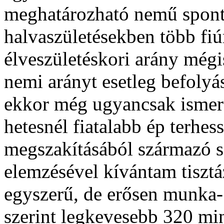
meghatározható nemű spont
halvaszületésekben több fiú
élveszületéskori arány még
nemi arányt esetleg befolyá
ekkor még ugyancsak ismere
hetesnél fiatalabb ép terhes
megszakításából származó s
elemzésével kívántam tiszt
egyszerű, de erősen munka- 
szerint legkevesebb 320 min