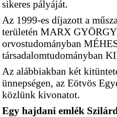
sikeres pályáját.
Az 1999-es díjazott a műsz
területén MARX GYÖRGY 
orvostudományban MÉHES
társadalomtudományban K
Az alábbiakban két kitüntet
ünnepségen, az Eötvös Egye
közlünk kivonatot.
Egy hajdani emlék Szilár