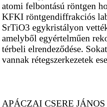
atomi felbontású röntgen ho
KFKI röntgendiffrakciós l
SrTiO3 egykristályon vetté
amelyből egyértelműen reko
térbeli elrendeződése. Soka
vannak rétegszerkezetek ese
APÁCZAI CSERE JÁNOS 