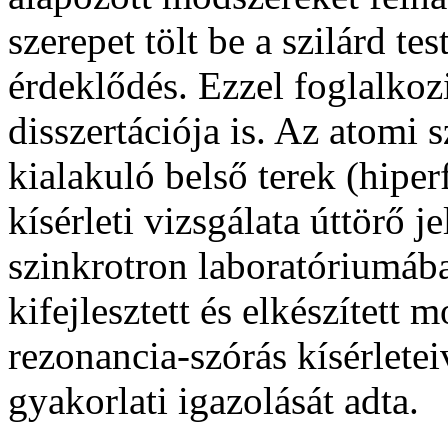
szerepet tölt be a szilárd te
érdeklődés. Ezzel foglalkoz
disszertációja is. Az atomi 
kialakuló belső terek (hipe
kísérleti vizsgálata úttörő j
szinkrotron laboratóriumába
kifejlesztett és elkészített
rezonancia-szórás kísérletei
gyakorlati igazolását adta.