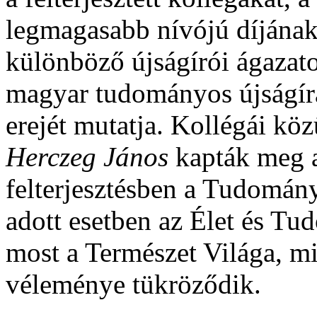
legmagasabb nívójú díjának 
különböző újságírói ágazato
magyar tudományos újságírá
erejét mutatja. Kollégái kö
Herczeg János
kapták meg a
felterjesztésben a Tudomán
adott esetben az Élet és Tu
most a Természet Világa, m
véleménye tükröződik.