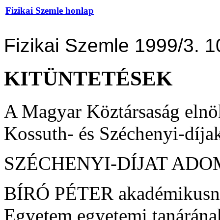
Fizikai Szemle honlap
Fizikai Szemle 1999/3. 1
KITÜNTETÉSEK
A Magyar Köztársaság elnö
Kossuth- és Széchenyi-díja
SZÉCHENYI-DÍJAT AD
BÍRÓ PÉTER akadémikusna
Egyetem egyetemi tanárának