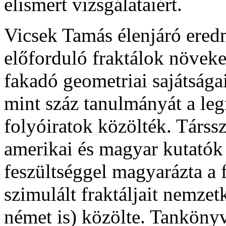
elismert vizsgálataiért.
Vicsek Tamás élenjáró eredm
előforduló fraktálok növek
fakadó geometriai sajátsága
mint száz tanulmányát a le
folyóiratok közölték. Társs
amerikai és magyar kutatók t
feszültséggel magyarázta a 
szimulált fraktáljait nemzet
német is) közölte. Tanköny