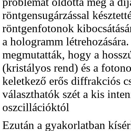
problémát oldotta meg a díj
röntgensugárzással késztett
röntgenfotonok kibocsátására
a hologramm létrehozására. 
megmutatták, hogy a hosszú
(kristályos rend) és a foto
keletkező erős diffrakciós 
választhatók szét a kis inte
oszcillációktól
Ezután a gyakorlatban kísérl