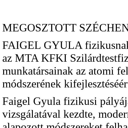
MEGOSZTOTT SZÉCHEN
FAIGEL GYULA fizikusna
az MTA KFKI Szilárdtestfiz
munkatársainak az atomi fe
módszerének kifejlesztéséér
Faigel Gyula fizikusi pályá
vizsgálatával kezdte, moder
alapozott módszereket felh