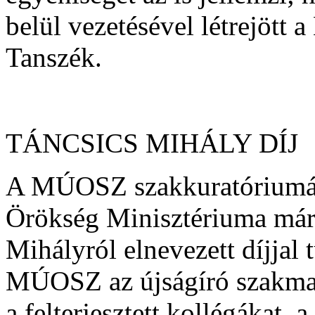
belül vezetésével létrejött
Tanszék.
TÁNCSICS MIHÁLY DÍJ
A MÚOSZ szakkuratóriumána
Örökség Minisztériuma márc
Mihályról elnevezett díjj
MÚOSZ az újságíró szakma s
a felterjesztett kollégákat,