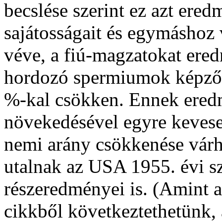
becslése szerint ez azt er
sajátosságait és egymáshoz 
véve, a fiú-magzatokat er
hordozó spermiumok képződ
%-kal csökken. Ennek eredm
növekedésével egyre keveseb
nemi arány csökkenése várh
utalnak az USA 1955. évi szü
részeredményei is. (Amint a
cikkből következtethetünk, 