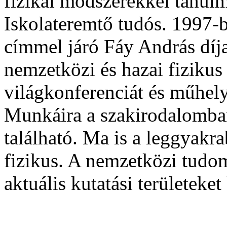
fizikai módszerekkel tanulm
Iskolateremtő tudós. 1997-b
címmel járó Fáy András díja
nemzetközi és hazai fiziku
világkonferenciát és műhelye
Munkáira a szakirodalomba
található. Ma is a leggyakr
fizikus. A nemzetközi tudom
aktuális kutatási területek