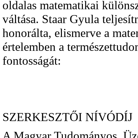
oldalas matematikai külön
váltása. Staar Gyula teljes
honorálta, elismerve a matem
értelemben a természettudom
fontosságát:
SZERKESZTŐI NÍVÓDÍJ
A Magyar Tudományos, Üze