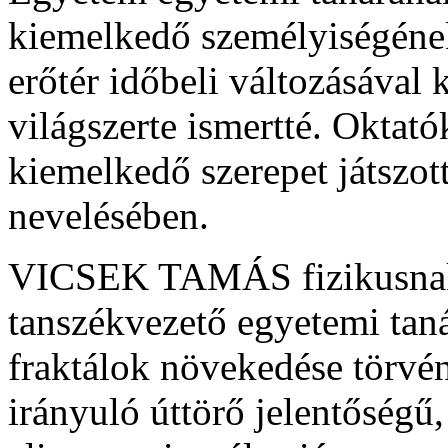
kiemelkedő személyiségének
erőtér időbeli változásával 
világszerte ismertté. Oktat
kiemelkedő szerepet játszot
nevelésében.
VICSEK TAMÁS fizikusnak
tanszékvezető egyetemi tan
fraktálok növekedése törvén
irányuló úttörő jelentőségű