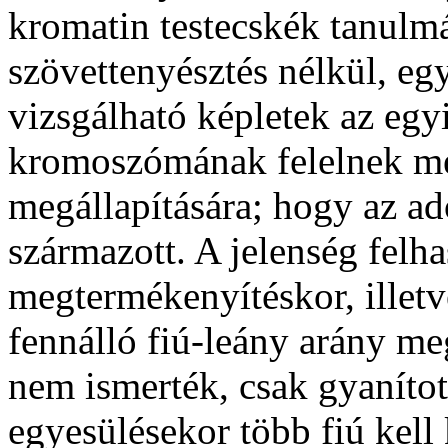
kromatin testecskék tanulm
szövettenyésztés nélkül, e
vizsgálható képletek az egyi
kromoszómának felelnek me
megállapítására; hogy az a
származott. A jelenség felh
megtermékenyítéskor, illetv
fennálló fiú-leány arány me
nem ismerték, csak gyanítot
egyesülésekor több fiú kell