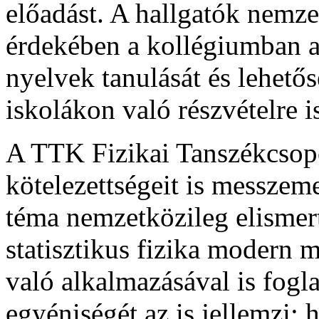
előadást. A hallgatók nemz
érdekében a kollégiumban az
nyelvek tanulását és lehető
iskolákon való részvételre i
A TTK Fizikai Tanszékcsopo
kötelezettségeit is messzeme
téma nemzetközileg elismert
statisztikus fizika modern 
való alkalmazásával is fogl
egyéniségét az is jellemzi;