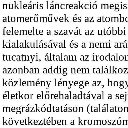
nukleáris láncreakció megis
atomerőművek és az atombo
felemelte a szavát az utóbbi
kialakulásával és a nemi ar
tucatnyi, általam az irodalo
azonban addig nem találkoz
közlemény lényege az, hogy 
életkor előrehaladtával a s
megrázkódtatáson (találaton
következtében a kromoszóm