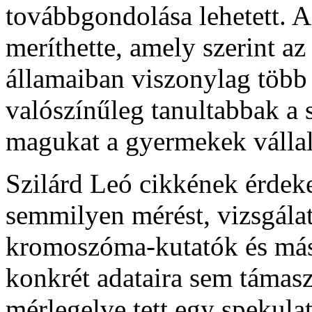
továbbgondolása lehetett. A
meríthette, amely szerint 
államaiban viszonylag több l
valószínűleg tanultabbak a 
magukat a gyermekek vállal
Szilárd Leó cikkének érdek
semmilyen mérést, vizsgála
kromoszóma-kutatók és más 
konkrét adataira sem támasz
mérlegelve tett egy spekulat