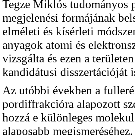
Tegze Miklós tudományos pá
megjelenési formájának bels
elméleti és kísérleti módsze
anyagok atomi és elektrons
vizsgálta és ezen a területe
kandidátusi disszertációját i
Az utóbbi években a fuller
pordiffrakcióra alapozott sz
hozzá e különleges molekul
alaposabb megismeréséhez. 