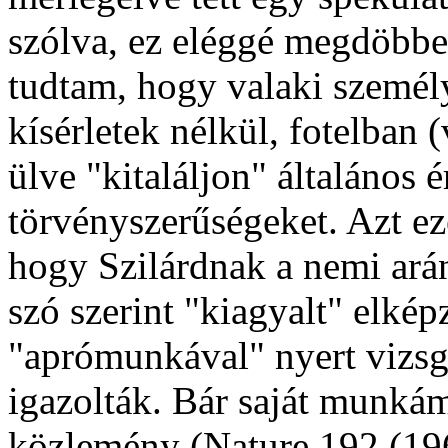
szólva, ez eléggé megdöbben
tudtam, hogy valaki személy
kísérletek nélkül, fotelban 
ülve "kitaláljon" általános
törvényszerűségeket. Azt e
hogy Szilárdnak a nemi arán
szó szerint "kiagyalt" elkép
"aprómunkával" nyert vizsgá
igazolták. Bár saját munkám
közlemény (Nature 192 (1961