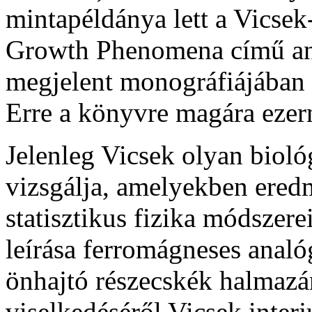
mintapéldánya lett a Vicsek
Growth Phenomena című ang
megjelent monográfiájában f
Erre a könyvre magára ezern
Jelenleg Vicsek olyan bioló
vizsgálja, amelyekben ered
statisztikus fizika módszere
leírása ferromágneses analó
önhajtó részecskék halmazá
viselkedéséről Vicsek interj