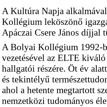
A Kultúra Napja alkalmáv
Kollégium leköszönő igazga
Apáczai Csere János díjjal t
A Bolyai Kollégium 1992-b
vezetésével az ELTE kivál
hallgatói részére. Öt év ala
és tekintélyű természettudo
ahol a hetente megtartott s
nemzetközi tudományos élet