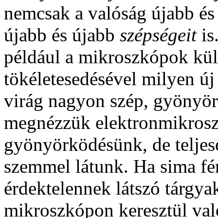
nemcsak a valóság újabb és ú
újabb és újabb
szépségeit
is
például a mikroszkópok kül
tökéletesedésével milyen új 
virág nagyon szép, gyönyö
megnézzük elektronmikrosz
gyönyörködésünk, de teljes
szemmel látunk. Ha sima fé
érdektelennek látszó tárgy
mikroszkópon keresztül va