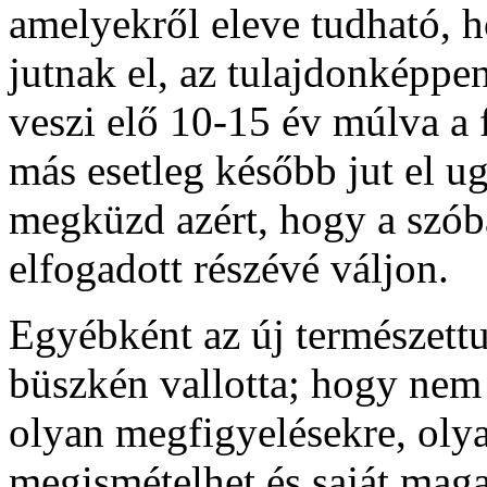
amelyekről eleve tudható, h
jutnak el, az tulajdonképp
veszi elő 10-15 év múlva a 
más esetleg később jut el u
megküzd azért, hogy a szó
elfogadott részévé váljon.
Egyébként az új természet
büszkén vallotta; hogy nem
olyan megfigyelésekre, olya
megismételhet és saját mag