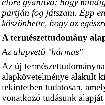
előre gyanítva; hogy mindig
partján fog játszani. Épp e
köszönhette, hogy az egészrő
A természettudomány alap
Az alapvető "hármas"
Az új természettudományna
alapkövetelménye alakult ki
tekintetben tudatosan, amel
vonatkozó tudásunk alapját 