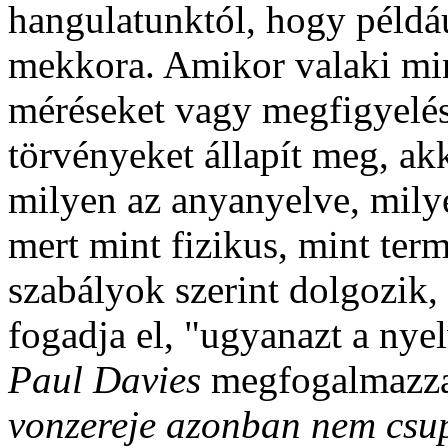
hangulatunktól, hogy példá
mekkora. Amikor valaki min
méréseket vagy megfigyelése
törvényeket állapít meg, ak
milyen az anyanyelve, milye
mert mint fizikus, mint ter
szabályok szerint dolgozik,
fogadja el, "ugyanazt a nye
Paul Davies
megfogalmazz
vonzereje azonban nem csup