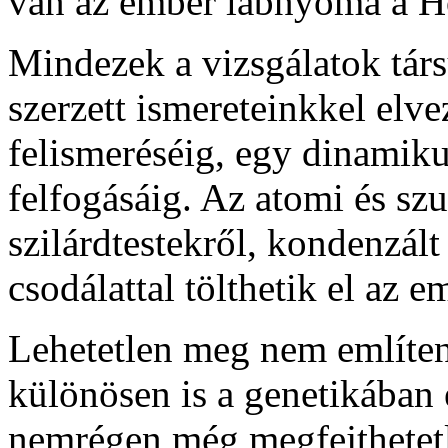
van az ember lábnyoma a H
Mindezek a vizsgálatok társ
szerzett ismereteinkkel elv
felismeréséig, egy dinamik
felfogásáig. Az atomi és szu
szilárdtestekről, kondenzált
csodálattal tölthetik el az e
Lehetetlen meg nem említen
különösen is a genetikában
nemrégen még megfejthetetle