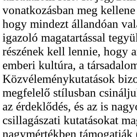
vonatkozásban meg kellene s
hogy mindezt állandóan va
igazoló magatartással tegy
részének kell lennie, hogy
emberi kultúra, a társadalo
Közvéleménykutatások bizon
megfelelő stílusban csinálj
az érdeklődés, és az is na
csillagászati kutatásokat m
nagymértékben támogatják (