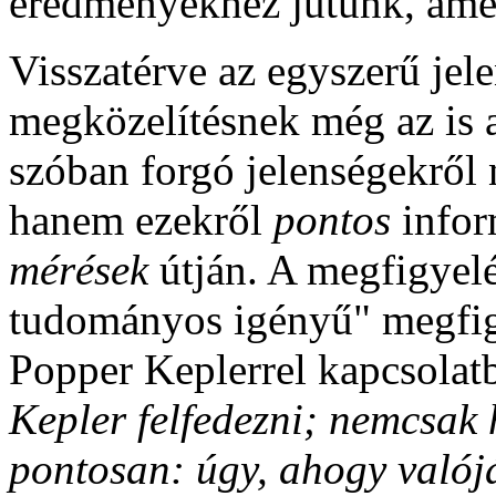
eredményekhez jutunk, amel
Visszatérve az egyszerű jele
megközelítésnek még az is 
szóban forgó jelenségekről 
hanem ezekről
pontos
infor
mérések
útján. A megfigyelé
tudományos igényű" megfig
Popper Keplerrel kapcsolatb
Kepler felfedezni; nemcsak
pontosan: úgy, ahogy valój