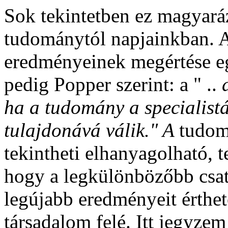
Sok tekintetben ez magyaráz
tudománytól napjainkban. 
eredményeinek megértése eg
pedig Popper szerint: a " ..
ha a tudomány a specialistá
tulajdonává válik." A
tudom
tekintheti elhanyagolható, t
hogy a legkülönbözőbb csa
legújabb eredményeit érthet
társadalom felé. Itt jegyze