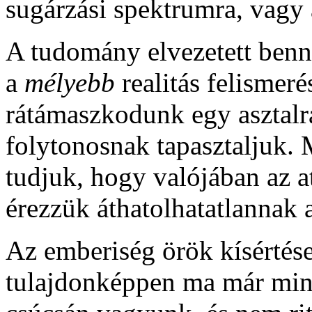
sugárzási spektrumra, vagy a
A tudomány elvezetett bennü
a
mélyebb
realitás felismer
rátámaszkodunk egy asztalra
folytonosnak tapasztaljuk. 
tudjuk, hogy valójában az a
érezzük áthatolhatatlannak 
Az emberiség örök kísértése
tulajdonképpen ma már mind