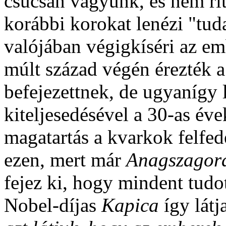
csúcsán vagyunk, és nem rit
korábbi korokat lenézi "tud
valójában végigkíséri az em
múlt század végén érezték a
befejezettnek, de ugyanígy 
kiteljesedésével a 30-as évek
magatartás a kvarkok felfed
ezen, mert már
Anagszagor
fejez ki, hogy mindent tudot
Nobel-díjas
Kapica
így látj