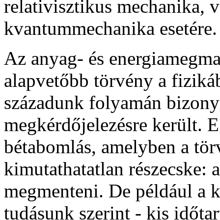
relativisztikus mechanika, 
kvantummechanika esetére.
Az anyag- és energiamegmar
alapvetőbb törvény a fiziká
századunk folyamán bizony
megkérdőjelezésre került. Eg
bétabomlás, amelyben a tör
kimutathatatlan részecske: a
megmenteni. De például a 
tudásunk szerint - kis időta