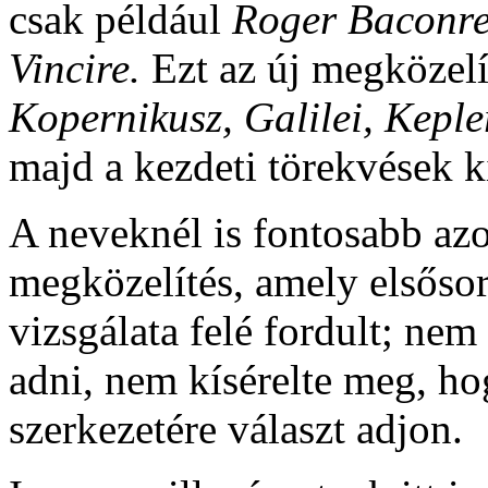
csak például
Roger Baconr
Vincire.
Ezt az új megközelí
Kopernikusz, Galilei, Keple
majd a kezdeti törekvések ki
A neveknél is fontosabb azo
megközelítés, amely elsőso
vizsgálata felé fordult; ne
adni, nem kísérelte meg, h
szerkezetére választ adjon.