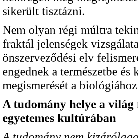
sikerült tisztázni.
Nem olyan régi múltra tekin
fraktál jelenségek vizsgála
önszerveződési elv felismer
engednek a természetbe és k
megismerését a biológiához
A tudomány helye a világ
egyetemes kultúrában
A tudomány nem kizárólago