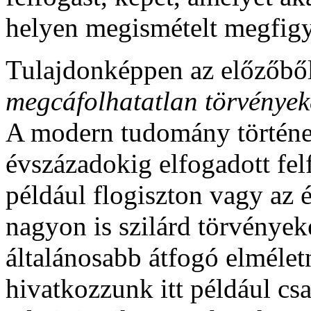
helyen megismételt megfigye
Tulajdonképpen az előzőbő
megcáfolhatatlan törvények
A modern tudomány történe
évszázadokig elfogadott felf
például flogiszton vagy az é
nagyon is szilárd törvények
általánosabb átfogó elmélet
hivatkozzunk itt például cs