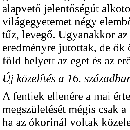
alapvető jelentőségút alkotot
világegyetemet négy elemből 
tűz, levegő. Ugyanakkor az
eredményre jutottak, de ők 
föld helyett az eget és az er
Új közelítés a 16. századba
A fentiek ellenére a mai ér
megszületését mégis csak a 
ha az ókorinál voltak köze