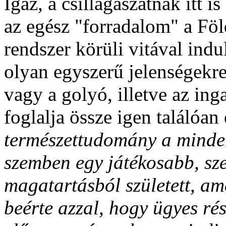
Igaz, a csillagászatnak itt i
az egész "forradalom" a Föl
rendszer körüli vitával indu
olyan egyszerű jelenségekre
vagy a golyó, illetve az in
foglalja össze igen találóan
természettudomány a minden
szemben egy játékosabb, sz
magatartásból született, ame
beérte azzal, hogy ügyes rés