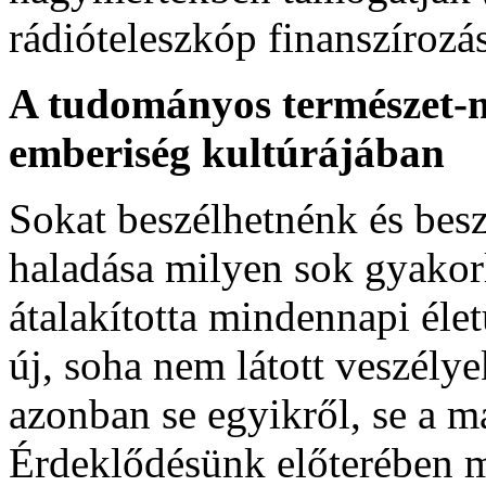
rádióteleszkóp finanszírozá
A tudományos természet-m
emberiség kultúrájában
Sokat beszélhetnénk és bes
haladása milyen sok gyakorl
átalakította mindennapi éle
új, soha nem látott veszélye
azonban se egyikről, se a m
Érdeklődésünk előterében m