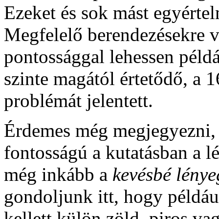
Ezeket és sok mást egyértelm
Megfelelő berendezésekre v
pontossággal lehessen péld
szinte magától értetődő, a 
problémát jelentett.
Érdemes még megjegyezni, 
fontosságú a kutatásban a l
még inkább a
kevésbé lény
gondoljunk itt, hogy például
kellett külön zöld, piros va