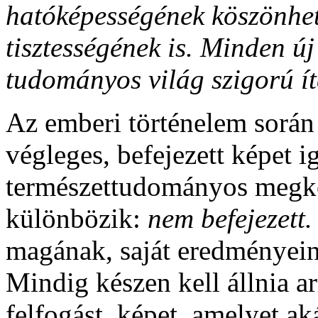
hatóképességének köszönhet
tisztességének is. Minden új
tudományos világ szigorú íté
Az emberi történelem során
végleges, befejezett képet i
természettudományos megkö
különbözik:
nem befejezett
magának, saját eredményeine
Mindig készen kell állnia ar
felfogást, képet, amelyet a