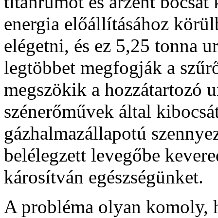
titánrumot és arzént bocsát
energia előállításához körül
elégetni, és ez 5,25 tonna 
legtöbbet megfogják a szűr
megszökik a hozzátartozó u
szénerőművek által kibocsát
gázhalmazállapotú szennyez
belélegzett levegőbe kevere
károsítván egészségünket.
A probléma olyan komoly, h