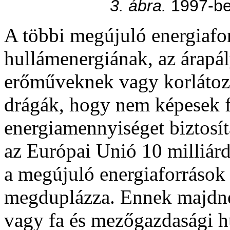
3. ábra.
1997-be
A többi megújuló energiafo
hullámenergiának, az árapá
erőműveknek vagy korlátozo
drágák, hogy nem képesek f
energiamennyiséget biztosíta
az Európai Unió 10 milliárd 
a megújuló energiaforrások
megduplázza. Ennek majdne
vagy fa és mezőgazdasági h