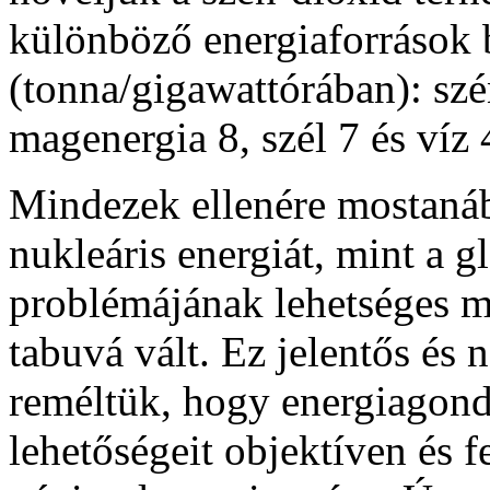
különböző energiaforrások b
(tonna/gigawattórában): szé
magenergia 8, szél 7 és víz
Mindezek ellenére mostanáb
nukleáris energiát, mint a g
problémájának lehetséges me
tabuvá vált. Ez jelentős és
reméltük, hogy energiagon
lehetőségeit objektíven és f