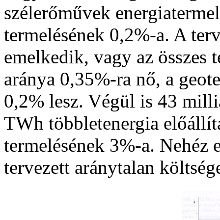
szélerőművek energiatermel
termelésének 0,2%-a. A ter
emelkedik, vagy az összes 
aránya 0,35%-ra nő, a geote
0,2% lesz. Végül is 43 milli
TWh többletenergia előállít
termelésének 3%-a. Nehéz el
tervezett aránytalan költség