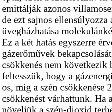
emittálják azonos villamose
de ezt sajnos ellensúlyozza
üvegházhatása molekulánkén
Ez a két hatás egyszerre érv
gázerőművek bekapcsolásátó
csökkenés nem következik b
feltesszük, hogy a gázener
os, míg a szén csökkenése 
csökkenést várhattunk. Ha 
növeljük a szén-dioxid terh