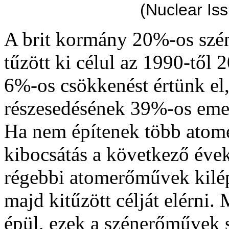
(Nuclear Iss
A brit kormány 20%-os szén
tűzött ki célul az 1990-től 
6%-os csökkenést értünk el,
részesedésének 39%-os emel
Ha nem építenek több atome
kibocsátás a következő évek
régebbi atomerőművek kilép
majd kitűzött célját elérni
épül, ezek a szénerőművek s