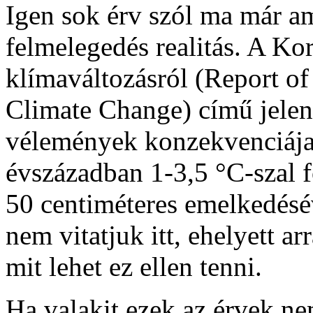
Igen sok érv szól ma már am
felmelegedés realitás. A K
klímaváltozásról (Report of
Climate Change) című jelent
vélemények konzekvenciája
évszázadban 1-3,5 °C-szal f
50 centiméteres emelkedésév
nem vitatjuk itt, ehelyett a
mit lehet ez ellen tenni.
Ha valakit ezek az érvek n