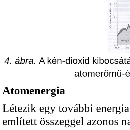
4. ábra.
A kén-dioxid kibocsát
atomerőmű-ép
Atomenergia
Létezik egy további energia
említett összeggel azonos n