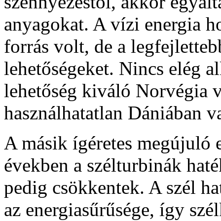
szennyezéstől, akkor egyált
anyagokat. A vízi energia h
forrás volt, de a legfejlett
lehetőségeket. Nincs elég a
lehetőség kiváló Norvégia 
használhatatlan Dániában 
A másik ígéretes megújuló e
években a szélturbinák hat
pedig csökkentek. A szél ha
az energiasűrűsége, így szé