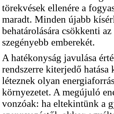
törekvések ellenére a fogya
maradt. Minden újabb kísérl
behatárolására csökkenti az
szegényebb emberekét.
A hatékonyság javulása ért
rendszerre kiterjedő hatása 
léteznek olyan energiaforrá
környezetet. A megújuló en
vonzóak: ha eltekintünk a g