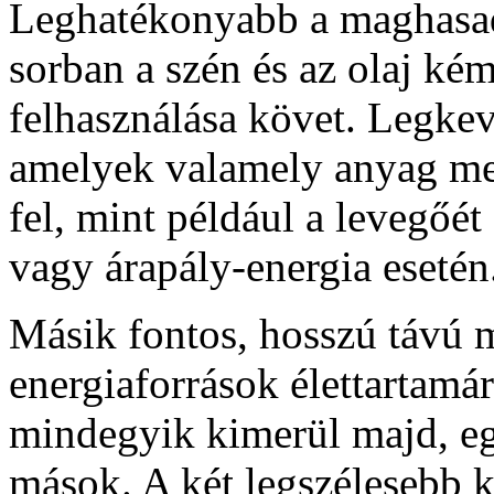
Leghatékonyabb a maghasad
sorban a szén és az olaj ké
felhasználása követ. Legke
amelyek valamely anyag me
fel, mint például a levegőét 
vagy árapály-energia esetén
Másik fontos, hosszú távú
energiaforrások élettartamá
mindegyik kimerül majd, e
mások. A két legszélesebb k