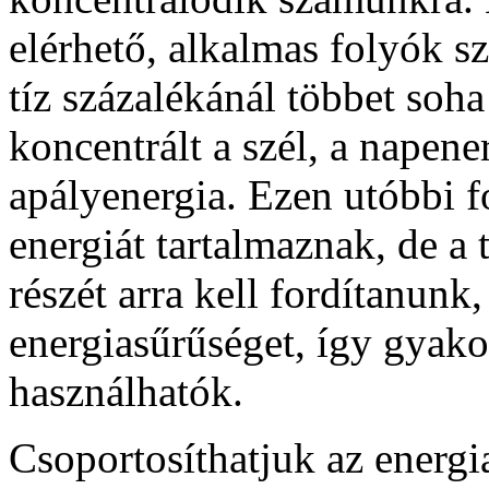
elérhető, alkalmas folyók s
tíz százalékánál többet soh
koncentrált a szél, a napene
apályenergia. Ezen utóbbi 
energiát tartalmaznak, de a
részét arra kell fordítanunk
energiasűrűséget, így gyakor
használhatók.
Csoportosíthatjuk az energia