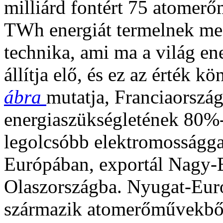
milliárd fontért 75 atomer
TWh energiát termelnek meg
technika, ami ma a világ e
állítja elő, és ez az érték
ábra
mutatja, Franciaország 
energiaszükségletének 80%
legolcsóbb elektromosságga
Európában, exportál Nagy-B
Olaszországba. Nyugat-Eur
származik atomerőművekből