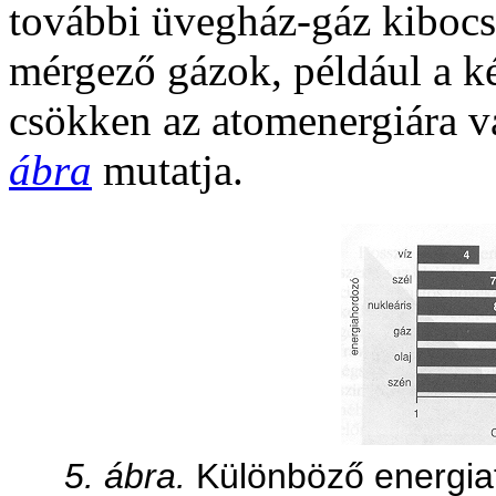
további üvegház-gáz kibocsá
mérgező gázok, például a k
csökken az atomenergiára va
ábra
mutatja.
5. ábra.
Különböző energiaf