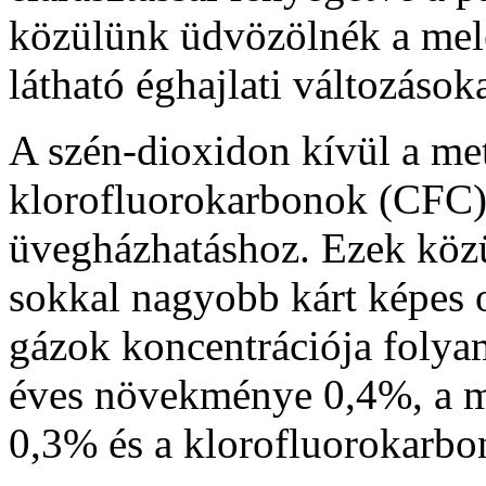
közülünk üdvözölnék a mele
látható éghajlati változások
A szén-dioxidon kívül a met
klorofluorokarbonok (CFC) 
üvegházhatáshoz. Ezek közü
sokkal nagyobb kárt képes 
gázok koncentrációja folya
éves növekménye 0,4%, a m
0,3% és a klorofluorokarb