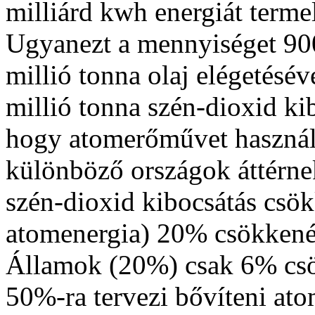
milliárd kwh energiát term
Ugyanezt a mennyiséget 900
millió tonna olaj elégetésév
millió tonna szén-dioxid kib
hogy atomerőművet használt
különböző országok áttérnek
szén-dioxid kibocsátás csö
atomenergia) 20% csökkenést
Államok (20%) csak 6% csök
50%-ra tervezi bővíteni ato