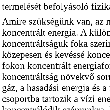
termelését befolyásoló fizik
Amire szükségünk van, az n
koncentrált energia. A külö
koncentráltságuk foka szeri
közepesen és kevéssé konce
fokon koncentrált energiafo
koncentráltság növekvő sorre
gáz, a hasadási energia és a
csoportba tartozik a vízi e
koncentrálódik számunkra. E