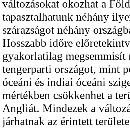
változásokat okozhat a Föl
tapasztalhatunk néhány ilye
szárazságot néhány országb
Hosszabb időre előretekintv
gyakorlatilag megsemmisít
tengerparti országot, mint 
óceáni és indiai óceáni szi
mértékben csökkenhet a terü
Angliát. Mindezek a változ
járhatnak az érintett terüle