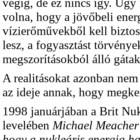
végig, de ez nincs így. Úgy 
volna, hogy a jövőbeli ener
vízierőművekből kell biztos
lesz, a fogyasztást törvény
megszorításokból álló gátak
A realitásokat azonban nem 
az ideje annak, hogy megkez
1998 januárjában a Brit Nu
levelében
Michael Meacher
hogy a nukleáris energia ha