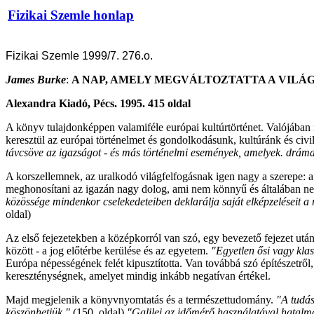
Fizikai Szemle honlap
Fizikai Szemle 1999/7. 276.o.
James Burke
:
A NAP, AMELY MEGVÁLTOZTATTA A VILÁ
Alexandra Kiadó, Pécs. 1995. 415 oldal
A könyv tulajdonképpen valamiféle európai kultúrtörténet. Valójában n
keresztül az európai történelmet és gondolkodásunk, kultúránk és civi
távcsöve az igazságot - és más történelmi események, amelyek. dráma
A korszellemnek, az uralkodó világfelfogásnak igen nagy a szerepe: 
meghonosítani az igazán nagy dolog, ami nem könnyű és általában nem 
közössége mindenkor cselekedeteiben deklarálja saját elképzeléseit a r
oldal)
Az első fejezetekben a középkorról van szó, egy bevezető fejezet utá
között - a jog előtérbe kerülése és az egyetem.
"Egyetlen ősi vagy klas
Európa népességének felét kipusztította. Van továbbá szó építészetrő
kereszténységnek, amelyet mindig inkább negatívan értékel.
Majd megjelenik a könyvnyomtatás és a természettudomány.
"A tudás
köszönhetjük."
(150.
oldal)
"Galilei az időmérő használatával hatalmas 