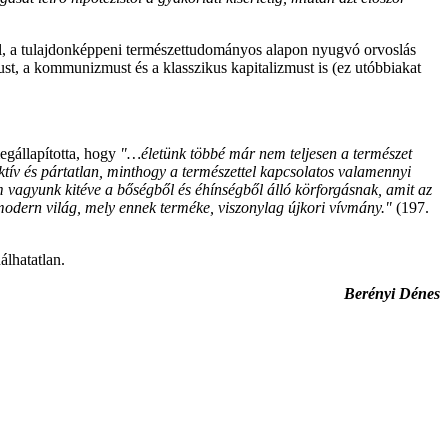
ől, a tulajdonképpeni természettudományos alapon nyugvó orvoslás
ust, a kommunizmust és a klasszikus kapitalizmust is (ez utóbbiakat
egállapította, hogy
"…életünk többé már nem teljesen a természet
ktív és pártatlan, minthogy a természettel kapcsolatos valamennyi
m vagyunk kitéve a bőségből és éhínségből álló körforgásnak, amit az
 modern világ, mely ennek terméke, viszonylag újkori vívmány."
(197.
lhatatlan.
Berényi Dénes