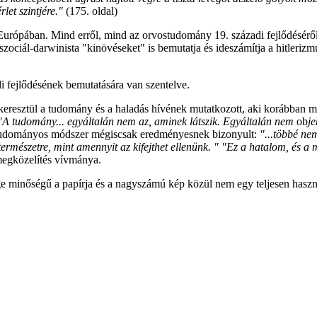
let szintjére."
(175.
oldal)
 Európában. Mind erről, mind az orvostudomány 19. századi fejlődésér
zociál-darwinista "kinövéseket" is bemutatja és ideszámítja a hitlerizm
di fejlődésének bemutatására van szentelve.
eresztül a tudomány és a haladás hívének mutatkozott, aki korábban m
"A tudomány... egyáltalán nem az, aminek látszik. Egyáltalán nem
ob
je
 tudományos módszer mégiscsak eredményesnek bizonyult:
"...többé ne
ermészetre, mint amennyit az kifejthet ellenünk. " "Ez a hatalom, és a
megközelítés vívmánya.
e minőségű a papírja és a nagyszámú kép közül nem egy teljesen haszná