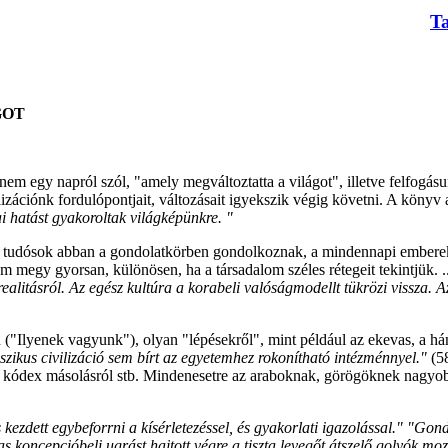
T
GOT
em egy napról szól, "amely megváltoztatta a világot", illetve felfogásu
lizációnk fordulópontjait, változásait igyekszik végig követni. A könyv
i hatást gyakoroltak világképünkre. "
a tudósok abban a gondolatkörben gondolkoznak, a mindennapi emberek as
megy gyorsan, különösen, ha a társadalom széles rétegeit tekintjük. .
ealitásról. Az egész kultúra a korabeli valóságmodellt tükrözi vissza. 
n ("Ilyenek vagyunk"), olyan "lépésekről", mint például az ekevas, a h
szikus civilizáció sem bírt az egyetemhez rokonítható intézménnyel."
(5
l, kódex másolásról stb. Mindenesetre az araboknak, görögöknek nagyobb
 kezdett egybeforrni a kísérletezéssel, és gyakorlati igazolással." "G
koncepcióbeli ugrást hajtott végre a tiszta levegőt átszelő golyók mozgá