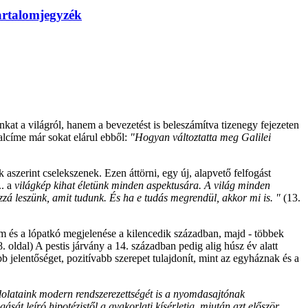
artalomjegyzék
nkat a világról, hanem a bevezetést is beleszámítva tizenegy fejezeten
 alcíme már sokat elárul ebből:
"Hogyan változtatta meg Galilei
zerint cselekszenek. Ezen áttörni, egy új, alapvető felfogást
.. a
világkép kihat életünk minden aspektusára. A világ minden
Azzá leszünk, amit tudunk. És ha e tudás megrendül, akkor mi is. "
(13.
ám és a lópatkó megjelenése a kilencedik században, majd - többek
8. oldal) A pestis járvány a 14. században pedig alig húsz év alatt
 jelentőséget, pozitívabb szerepet tulajdonít, mint az egyháznak és a
ondolataink modern rendszerezettségét is a nyomdasajtónak
sát leíró hipotézistől a gyakorlati kísérletig, miután azt először