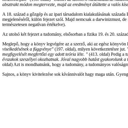
absztrakt módon megtervezte, majd az eredményt átültette a valós kísér
A 18. század a gőzgép és az ipari társadalom kialakulásának százada
megjelenéséről, külön fejezet szól. Majd nemcsak a darwinizmust, de s
természetesen negatívan értékelve).
Az utolsó két fejezet a tudomány, elsősorban a fizika 19. és 20. száza
Meglepő, hogy a könyv legvégére az a szerző, aki az egész könyvön k
viselkedésének a függvénye"
(197.
oldal), milyen következtetésre jut.
megfigyelését megfertőzi egy adott teória léte. "
(413.
oldal) Pedig a
évszakok szeszélyei okozhatnak. Jóval nagyobb hatást gyakorolunk a t
oldal) Azt is mondhatnánk, hogy a tudomány, a tudományos valóság
Sajnos, a könyv kivitelezése sok kívánnivalót hagy maga után. Gyeng