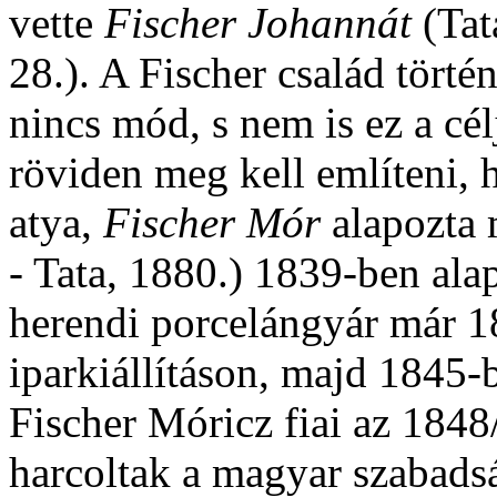
vette
Fischer Johannát
(Tat
28.). A Fischer család törté
nincs mód, s nem is ez a cé
röviden meg kell említeni, h
atya,
Fischer Mór
alapozta 
- Tata, 1880.) 1839-ben ala
herendi porcelángyár már 1
iparkiállításon, majd 1845-b
Fischer Móricz fiai az 1848
harcoltak a magyar szabads