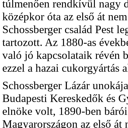
túlmenően rendkívül nagy do
középkor óta az első át nem
Schossberger család Pest l
tartozott. Az 1880-as évekb
való jó kapcsolataik révén 
ezzel a hazai cukorgyártás al
Schossberger Lázár unokáj
Budapesti Kereskedők és G
elnöke volt, 1890-ben bárói
Magyarországon az első át ne