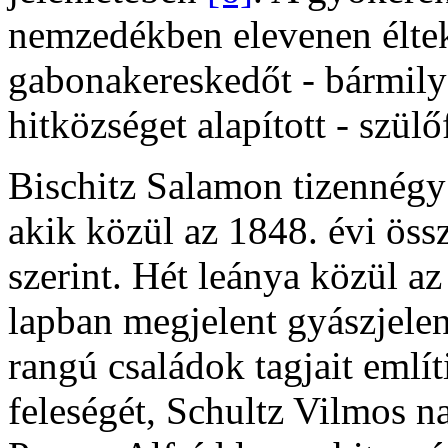
nemzedékben elevenen éltek
gabonakereskedőt - bármilyen
hitközséget alapított - szülő
Bischitz Salamon tizennégy
akik közül az 1848. évi öss
szerint. Hét leánya közül a
lapban megjelent gyászjelen
rangú családok tagjait emlí
feleségét, Schultz Vilmos n