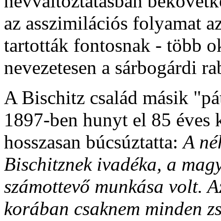
névváltoztatásban bekövetke
az asszimilációs folyamat a
tartották fontosnak - több o
nevezetesen a sárbogárdi ra
A Bischitz család másik "pát
1897-ben hunyt el 85 éves 
hosszasan búcsúztatta:
A né
Bischitznek ivadéka, a magy
számottevő munkása volt. Az
korában csaknem minden zsi