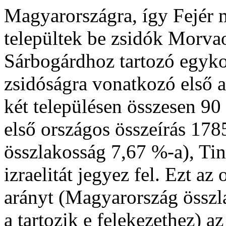
Magyarországra, így Fejér 
települtek be zsidók Morvao
Sárbogárdhoz tartozó egyko
zsidóságra vonatkozó első 
két településen összesen 90 z
első országos összeírás 17
összlakosság 7,67 %-a), Tin
izraelitát jegyez fel. Ezt a
arányt (Magyarország össz
a tartozik e felekezethez) 