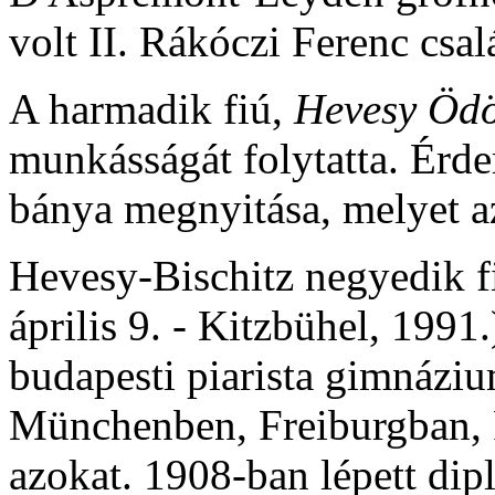
volt II. Rákóczi Ferenc csa
A harmadik fiú,
Hevesy Öd
munkásságát folytatta. Érde
bánya megnyitása, melyet a
Hevesy-Bischitz negyedik f
április 9. - Kitzbühel, 1991
budapesti piarista gimnázi
Münchenben, Freiburgban, 
azokat. 1908-ban lépett dip