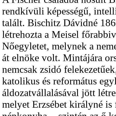
rendkívüli képességű, intel
talált. Bischitz Dávidné 18
létrehozta a Meisel főrabbi
Nőegyletet, melynek a neme
át elnöke volt. Mintájára or
nemcsak zsidó felekezetűek
katolikus és református egy
áldozatvállalásával jött lét
melyet Erzsébet királyné is 
népkonyha, - szintén az ő 