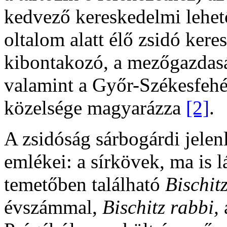
kedvező kereskedelmi lehet
oltalom alatt élő zsidó ker
kibontakozó, a mezőgazdasá
valamint a Győr-Székesfeh
közelsége magyarázza
[2]
.
A zsidóság sárbogárdi jelen
emlékei: a sírkövek, ma is 
temetőben található
Bischi
évszámmal,
Bischitz rabbi,