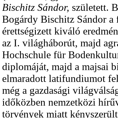
Bischitz Sándor,
született. 
Bogárdy Bischitz Sándor a 
érettségizett kiváló eredmé
az I. világháborút, majd ag
Hochschule für Bodenkultur
diplomáját, majd a majsai b
elmaradott latifundiumot fe
még a gazdasági világválság
időközben nemzetközi hírűv
törvények miatt kényszerült