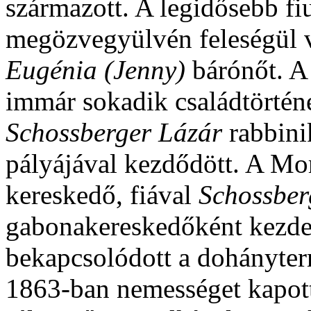
származott. A legidősebb fi
megözvegyülvén feleségül v
Eugénia (Jenny)
bárónőt. A
immár sokadik családtörténe
Schossberger Lázár
rabbini
pályájával kezdődött. A Mor
kereskedő, fiával
Schossber
gabonakereskedőként kezde
bekapcsolódott a dohányter
1863-ban nemességet kapott