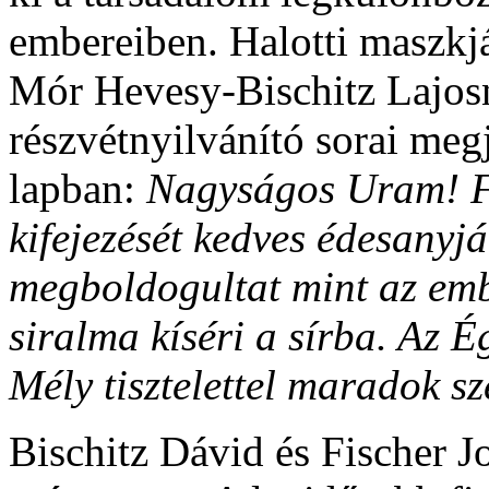
embereiben. Halotti maszkj
Mór Hevesy-Bischitz Lajosna
részvétnyilvánító sorai me
lapban:
Nagyságos Uram! F
kifejezését kedves édesanyjá
megboldogultat mint az emb
siralma kíséri a sírba. Az É
Mély tisztelettel maradok sz
Bischitz Dávid és Fischer 