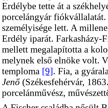
Erdélybe tette át a székhelyé
porcelángyár fiókvállalatát.
személyisége lett. A millene
Erdély iparát. Farkasházy-
mellett megalapította a kol
melynek első elnöke volt. V
temploma
[9]
. Fia, a gyára
Jenő
(Székesfehérvár, 1863.
porcelánművész, művészettö
A Fischer családba nősült 