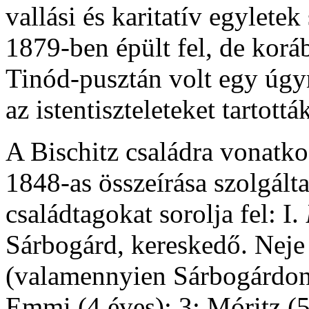
vallási és karitatív egyletek
1879-ben épült fel, de koráb
Tinód-pusztán volt egy úgy
az istentiszteleteket tartottá
A Bischitz családra vonatko
1848-as összeírása szolgált
családtagokat sorolja fel: I.
Sárbogárd, kereskedő. Nej
(valamennyien Sárbogárdon s
Emmi (4 éves); 3: Móritz (5