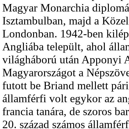
Magyar Monarchia diplomácia
Isztambulban, majd a Köze
Londonban. 1942-ben kilépet
Angliába települt, ahol áll
világháború után Apponyi Al
Magyarországot a Népszövet
futott be Briand mellett pá
államférfi volt egykor az 
francia tanára, de szoros ba
20. század számos államférf