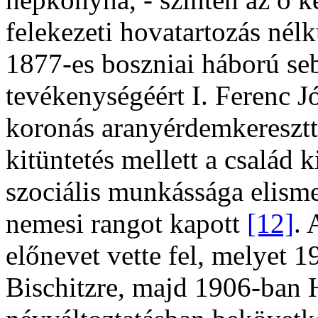
felekezeti hovatartozás nélk
1877-es boszniai háború sebe
tevékenységéért I. Ferenc J
koronás aranyérdemkeresztte
kitüntetés mellett a család 
szociális munkássága elism
nemesi rangot kapott
[12]
. 
előnevet vette fel, melyet 1
Bischitzre, majd 1906-ban 