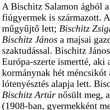
A Bischitz Salamon ágból a
fiúgyermek is származott. 
műgyűjtő lett;
Bischitz Zs
Bischitz János
a majsai gaz
szaktudással. Bischitz János
Európa-szerte ismertté, aki 
kormánynak hét méncsikót a
lótenyésztés alapja lett. Bi
Bischitz Artúr
nősült meg, 
(1908-ban, gyermekként meg