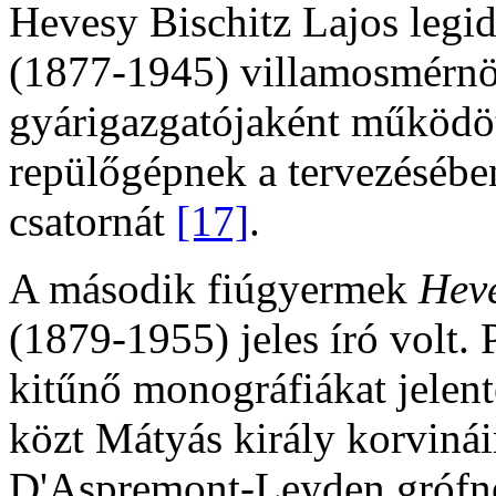
Hevesy Bischitz Lajos leg
(1877-1945) villamosmérnök
gyárigazgatójaként működött
repülőgépnek a tervezésében
csatornát
[17]
.
A második fiúgyermek
Hev
(1879-1955) jeles író volt. 
kitűnő monográfiákat jelent
közt Mátyás király korvinái
D'Aspremont-Leyden grófnő