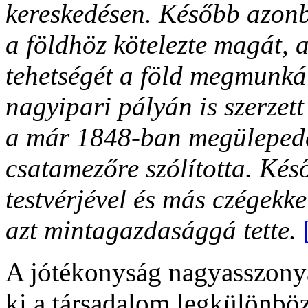
kereskedésen. Később azon
a földhöz kötelezte magát, 
tehetségét a föld megmunká
nagyipari pályán is szerzett
a már 1848-ban megülepede
csatamezőre szólította. Kés
testvérjével és más czégekke
azt mintagazdasággá tette.
A jótékonyság nagyasszonyá
ki a társadalom legkülönböz