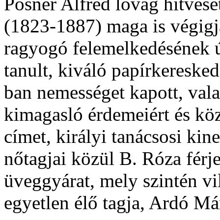
Posner Alfréd lovag hitvesé
(1823-1887) maga is végigjá
ragyogó felemelkedésének út
tanult, kiváló papírkeresked
ban nemességet kapott, vala
kimagasló érdemeiért és köz
címet, királyi tanácsosi ki
nőtagjai közül B. Róza férje
üveggyárat, mely szintén vil
egyetlen élő tagja, Ardó Má