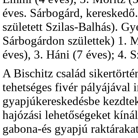
éves. Sárbogárd, kereskedő.
született Szilas-Balhás). 
Sárbogárdon születtek) 1. M
éves), 3. Háni (7 éves); 4. Sz
A Bischitz család sikertörté
tehetséges fivér pályájával 
gyapjúkereskedésbe kezdtek,
hajózási lehetőségeket kíná
gabona-és gyapjú raktáraka