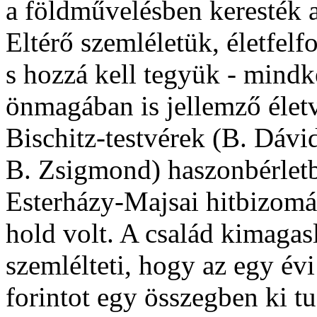
a földművelésben keresték a
Eltérő szemléletük, életfel
s hozzá kell tegyük - mindk
önmagában is jellemző életvi
Bischitz-testvérek (B. Dávi
B. Zsigmond) haszonbérletb
Esterházy-Majsai hitbizomán
hold volt. A család kimagas
szemlélteti, hogy az egy évi
forintot egy összegben ki tud