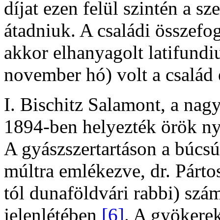
díjat ezen felül szintén a s
átadniuk. A családi összef
akkor elhanyagolt latifundi
november hó) volt a család
I. Bischitz Salamont, a nagy
1894-ben helyezték örök n
A gyászszertartáson a búcsú
múltra emlékezve, dr. Párt
tól dunaföldvári rabbi) szá
jelenlétében
[6]
. A gyökere