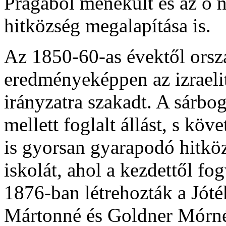
Prágából menekült és az ő 
hitközség megalapítása is.
Az 1850-60-as évektől orsz
eredményeképpen az izraelit
irányzatra szakadt. A sárbo
mellett foglalt állást, s kö
is gyorsan gyarapodó hitköz
iskolát, ahol a kezdettől f
1876-ban létrehozták a Jót
Mártonné és Goldner Mórné 