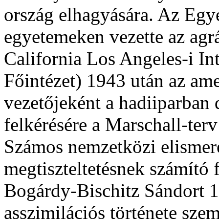
ország elhagyására. Az Eg
egyetemeken vezette az agrá
California Los Angeles-i In
Főintézet) 1943 után az am
vezetőjeként a hadiiparban
felkérésére a Marschall-terv
Számos nemzetközi elismeré
megtiszteltetésnek számító 
Bogárdy-Bischitz Sándort 1
asszimilációs története sze