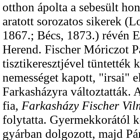
otthon ápolta a sebesült ho
aratott sorozatos sikerek (L
1867.; Bécs, 1873.) révén E
Herend. Fischer Móriczot P
tisztikeresztjével tüntették
nemességet kapott, "irsai" 
Farkasházyra változtatták. A
fia,
Farkasházy Fischer Vi
folytatta. Gyermekkorától 
gyárban dolgozott, majd Pár