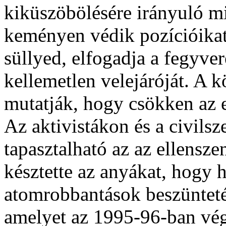
kiküszöbölésére irányuló m
keményen védik pozícióikat
süllyed, elfogadja a fegyvere
kellemetlen velejáróját. A 
mutatják, hogy csökken az 
Az aktivistákon és a civils
tapasztalható az az ellensz
késztette az anyákat, hogy h
atomrobbantások beszüntetés
amelyet az 1995-96-ban végre