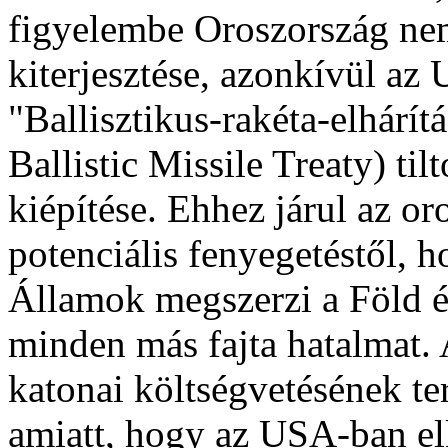
figyelembe Oroszország nem
kiterjesztése, azonkívül a
"Ballisztikus-rakéta-elhárí
Ballistic Missile Treaty) ti
kiépítése. Ehhez járul az or
potenciális fenyegetéstől, 
Államok megszerzi a Föld és 
minden más fajta hatalmat
katonai költségvetésének te
amiatt, hogy az USA-ban elk