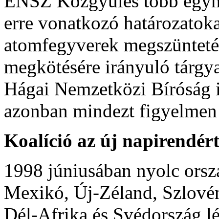
ENSZ Közgyűlés több egymá
erre vonatkozó határozatokat
atomfegyverek megszüntet
megkötésére irányuló tárgya
Hágai Nemzetközi Bíróság i
azonban mindezt figyelmen 
Koalíció az új napirendér
1998 júniusában nyolc orszá
Mexikó, Új-Zéland, Szlovén
Dél-Afrika és Svédország l