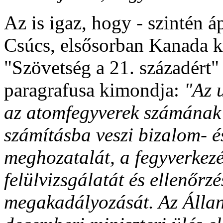
Az is igaz, hogy - szintén á
Csúcs, elsősorban Kanada k
"Szövetség a 21. századért
paragrafusa kimondja:
"Az u
az atomfegyverek számának 
számításba veszi bizalom- é
meghozatalát, a fegyverkezés
felülvizsgálatát és ellenőrzé
megakadályozását. Az Álla