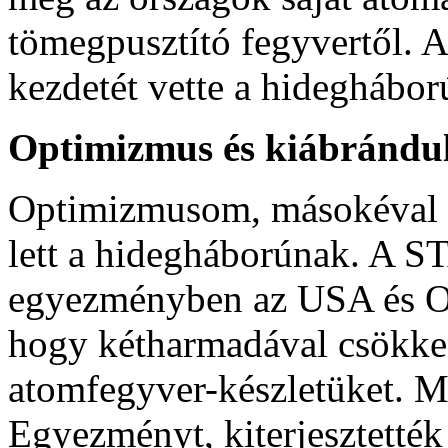
tömegpusztító fegyvertől. A
kezdetét vette a hideghábor
Optimizmus és kiábrándu
Optimizmusom, másokéval eg
lett a hidegháborúnak. A S
egyezményben az USA és O
hogy kétharmadával csökken
atomfegyver-készletüket. M
Egyezményt, kiterjesztett