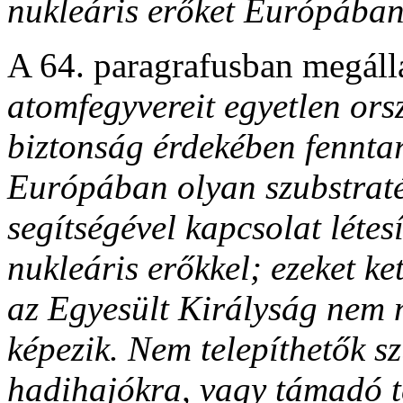
nukleáris erőket Európában 
A 64. paragrafusban megáll
atomfegyvereit egyetlen ors
biztonság érdekében fenntar
Európában olyan szubstratég
segítségével kapcsolat létesí
nukleáris erőkkel; ezeket ke
az Egyesült Királyság nem 
képezik. Nem telepíthetők s
hadihajókra, vagy támadó t