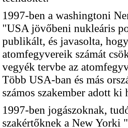
1997-ben a washingtoni N
"USA jövőbeni nukleáris po
publikált, és javasolta, ho
atomfegyvereik számát csök
vegyék tervbe az atomfegyve
Több USA-ban és más orszá
számos szakember adott ki 
1997-ben jogászoknak, tudó
szakértőknek a New Yorki "