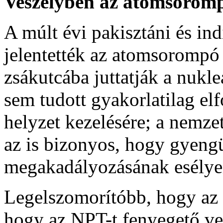
Veszélyben az atomsorom
A múlt évi pakisztáni és in
jelentették az atomsorompó
zsákutcába juttatják a nukle
sem tudott gyakorlatilag elf
helyzet kezelésére; a nemze
az is bizonyos, hogy gyengü
megakadályozásának esélye
Legelszomorítóbb, hogy az 
hogy az NPT-t fenyegető ve