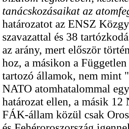
tanácskozásaikat az atomfeg
határozatot az ENSZ Közgy
szavazattal és 38 tartózkod
az arány, mert először tört
hoz, a másikon a Függetle
tartozó államok, nem mint 
NATO atomhatalommal együt
határozat ellen, a másik 12
FÁK-állam közül csak Orosz
és Fehéroroszország igennel 