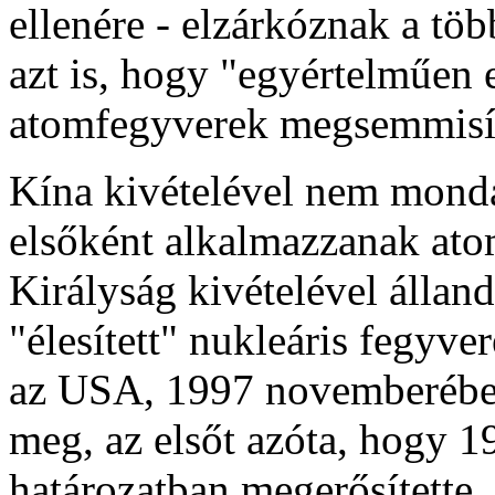
ellenére - elzárkóznak a töb
azt is, hogy "egyértelműen 
atomfegyverek megsemmisít
Kína kivételével nem monda
elsőként alkalmazzanak ato
Királyság kivételével állan
"élesített" nukleáris fegyve
az USA, 1997 novemberében 
meg, az elsőt azóta, hogy 
határozatban megerősítette