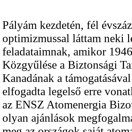
Pályám kezdetén, fél évszáz
optimizmussal láttam neki l
feladataimnak, amikor 1946
Közgyűlése a Biztonsági Tan
Kanadának a támogatásával
elfogadta legelső erre vona
az ENSZ Atomenergia Bizot
olyan ajánlások megfogalm
meg az országok saját atom