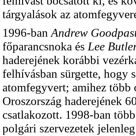
felhívást bocsátott ki, és k
tárgyalások az atomfegyvere
1996-ban
Andrew Goodpas
főparancsnoka és
Lee Butle
haderejének korábbi vezérk
felhívásban sürgette, hogy
atomfegyvert; amihez több 
Oroszország haderejének 6
csatlakozott. 1998-ban több
polgári szervezetek jelenleg