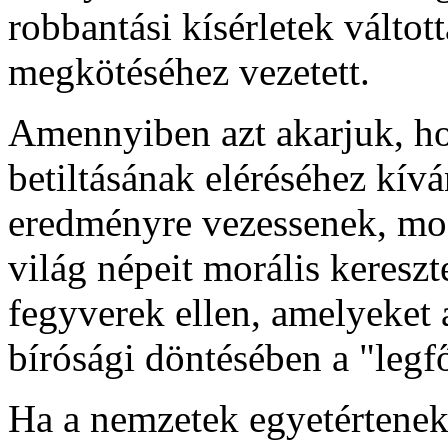
robbantási kísérletek váltot
megkötéséhez vezetett.
Amennyiben azt akarjuk, h
betiltásának eléréséhez kívá
eredményre vezessenek, moz
világ népeit morális kereszt
fegyverek ellen, amelyeket
bírósági döntésében a "legf
Ha a nemzetek egyetértenek