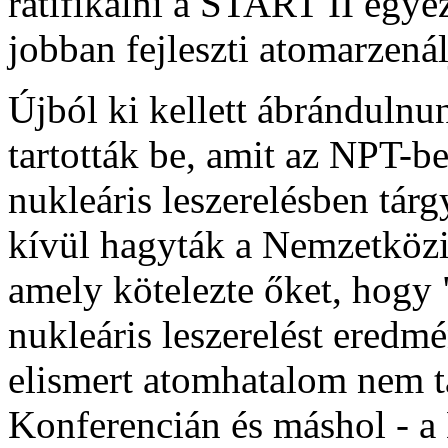
ratifikálni a START II egy
jobban fejleszti atomarzenál
Újból ki kellett ábránduln
tartották be, amit az NPT-be
nukleáris leszerelésben tár
kívül hagyták a Nemzetközi
amely kötelezte őket, hogy "
nukleáris leszerelést eredm
elismert atomhatalom nem tá
Konferencián és máshol - a 