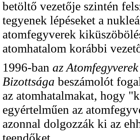
betöltő vezetője szintén fel
tegyenek lépéseket a nukleá
atomfegyverek kiküszöbölés
atomhatalom korábbi vezető
1996-ban
az Atomfegyverek
Bizottsága
beszámolót fogal
az atomhatalmakat, hogy "k
egyértelműen az atomfegyv
azonnal dolgozzák ki az eh
teendőket.