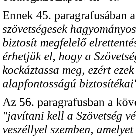
Ennek 45. paragrafusában a
szövetségesek hagyományo
biztosít megfelelő elrettent
érhetjük el, hogy a Szövetsé
kockáztassa meg, ezért eze
alapfontosságú biztosítékai
Az 56. paragrafusban a köve
"javítani kell a Szövetség v
veszéllyel szemben, amelyet