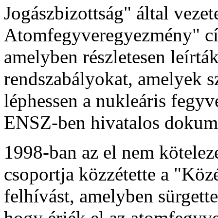
Jogászbizottság" által vezete
Atomfegyveregyezmény" címm
amelyben részletesen leírták
rendszabályokat, amelyek s
léphessen a nukleáris fegyver
ENSZ-ben hivatalos dokum
1998-ban az el nem kötelez
csoportja közzétette a "K
felhívást, amelyben sürget
hogy érjék el az atomfegyv