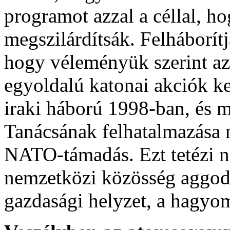
programot azzal a céllal, h
megszilárdítsák. Felháborítj
hogy véleményük szerint az
egyoldalú katonai akciók k
iraki háború 1998-ban, és 
Tanácsának felhatalmazása n
NATO-támadás. Ezt tetézi n
nemzetközi közösség aggoda
gazdasági helyzet, a hagyom