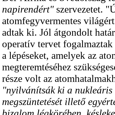
napirendért"
szervezetet. "
atomfegyvermentes világért
adtak ki. Jól átgondolt határ
operatív tervet fogalmazta
a lépéseket, amelyek az at
megteremtéséhez szükséges
része volt az atomhatalmakho
"nyilvánítsák ki a nukleáris 
megszüntetését illető egyért
bizalom légkörében, késleke