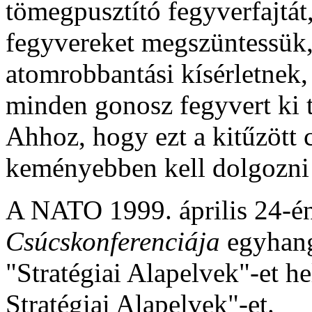
tömegpusztító fegyverfajtát,
fegyvereket megszüntessük,
atomrobbantási kísérletnek,
minden gonosz fegyvert ki 
Ahhoz, hogy ezt a kitűzött c
keményebben kell dolgozn
A NATO 1999. április 24-én
Csúcskonferenciája
egyhang
"Stratégiai Alapelvek"-et he
Stratégiai Alapelvek"-et.