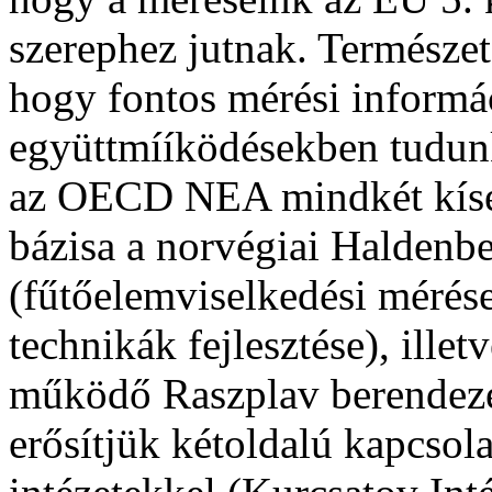
szerephez jutnak. Természe
hogy fontos mérési informá
együttmííködésekben tudunk 
az OECD NEA mindkét kísér
bázisa a norvégiai Haldenbe
(fűtőelemviselkedési mérés
technikák fejlesztése), ille
működő Raszplav berendezé
erősítjük kétoldalú kapcsol