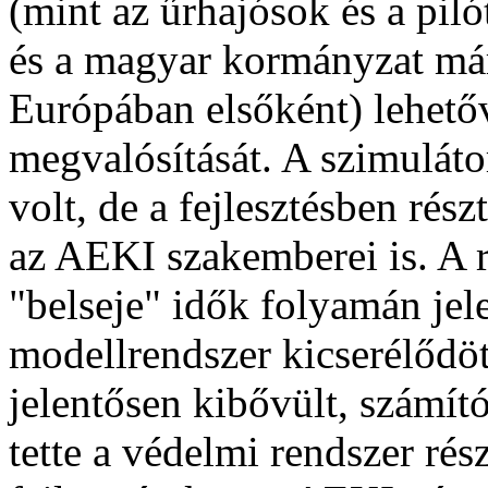
(mint az űrhajósok és a pil
és a magyar kormányzat már
Európában elsőként) lehetővé
megvalósítását. A szimuláto
volt, de a fejlesztésben rés
az AEKI szakemberei is. A r
"belseje" idők folyamán jele
modellrendszer kicserélődöt
jelentősen kibővült, számít
tette a védelmi rendszer rés