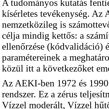
A tudományos kutatás fentie
kísérletes tevékenység. Az
nemzetközileg is számottevő 
célja mindig kettős: a szám
ellenőrzése (kódvalidáció)
paramétereinek a meghatár
közül itt a következőket eme
Az AEKI-ben 1972 és 1990 
rendszer. Ez a zérus teljes
Vízzel moderált, Vízzel hűt