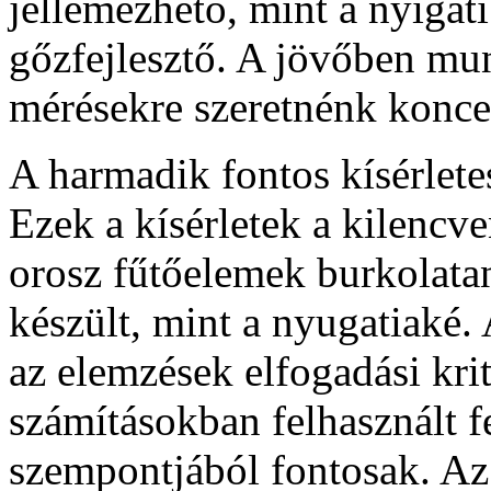
jellemezhető, mint a nyigat
gőzfejlesztő. A jövőben mun
mérésekre szeretnénk koncen
A harmadik fontos kísérletes
Ezek a kísérletek a kilencv
orosz fűtőelemek burkolat
készült, mint a nyugatiaké.
az elemzések elfogadási kri
számításokban felhasznált
szempontjából fontosak. A