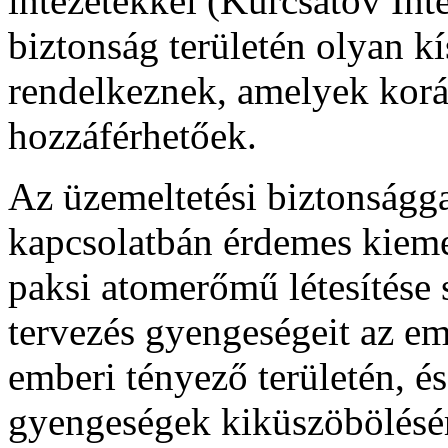
intézetekkel (Kurcsatov Int
biztonság területén olyan k
rendelkeznek, amelyek kor
hozzáférhetőek.
Az üzemeltetési biztonságg
kapcsolatbán érdemes kiem
paksi atomerőmű létesítése s
tervezés gyengeségeit az em
emberi tényező területén, és 
gyengeségek kiküszöbölésér