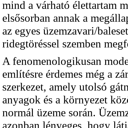
mind a várható élettartam 
elsősorban annak a megálla
az egyes üzemzavari/baleset
ridegtöréssel szemben megfe
A fenomenologikusan model
említésre érdemes még a zá
szerkezet, amely utolsó gátn
anyagok és a környezet közö
normál üzeme során. Üzemza
azonban lényeges, hogy lát