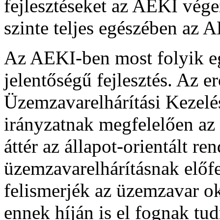
fejlesztéseket az AEKI vég
szinte teljes egészében az
Az AEKI-ben most folyik eg
jelentőségű fejlesztés. Az e
Üzemzavarelhárítási Kezelés
irányzatnak megfelelően az 
áttér az állapot-orientált r
üzemzavarelhárításnak előfe
felismerjék az üzemzavar ok
ennek híján is el fognak tu