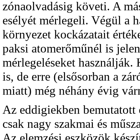
zónaolvadásig követi. A má
esélyét mérlegeli. Végül a h
környezet kockázatait érté
paksi atomerőműnél is jelen
mérlegeléseket használják. 
is, de erre (elsősorban a zá
miatt) még néhány évig várn
Az eddigiekben bemutatott 
csak nagy szakmai és műszak
Az elemzési eszközök készí