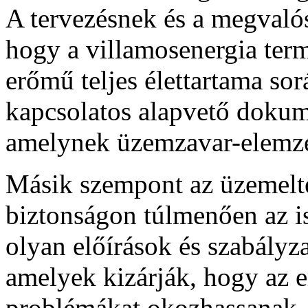
A tervezésnek és a megvalósí
hogy a villamosenergia term
erőmű teljes élettartama sor
kapcsolatos alapvető dokum
amelynek üzemzavar-elemzé
Másik szempont az üzemeltet
biztonságon túlmenően az is
olyan előírások és szabályz
amelyek kizárják, hogy az 
problémákat okozhassanak. 