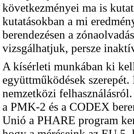
következményei ma is kutat
kutatásokban a mi eredmén
berendezésen a zónaolvadási
vizsgálhatjuk, persze inakt
A kísérleti munkában ki kel
együttműködések szerepét.
nemzetközi felhasználásról. 
a PMK-2 és a CODEX berend
Unió a PHARE program kere
hogy a méréseink az EU 5. 