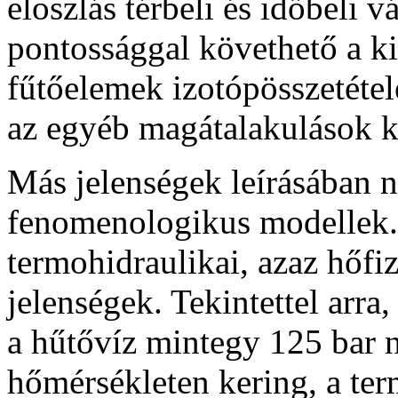
eloszlás térbeli és időbeli 
pontossággal követhető a ki
fűtőelemek izotópösszetétel
az egyéb magátalakulások k
Más jelenségek leírásában n
fenomenologikus modellek. 
termohidraulikai, azaz hőfi
jelenségek. Tekintettel arr
a hűtővíz mintegy 125 bar 
hőmérsékleten kering, a ter