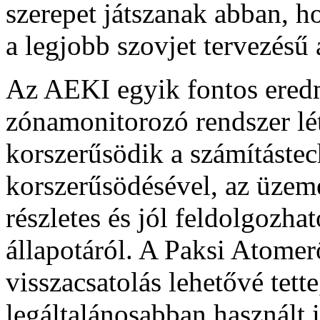
szerepet játszanak abban, 
a legjobb szovjet tervezésű
Az AEKI egyik fontos ere
zónamonitorozó rendszer lét
korszerűsödik a számítástec
korszerűsödésével, az üzem
részletes és jól feldolgozha
állapotáról. A Paksi Atome
visszacsatolás lehetővé te
legáltalánosabban használt 