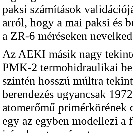
paksi számítások validációj
arról, hogy a mai paksi és b
a ZR-6 méréseken nevelkede
Az AEKI másik nagy tekinté
PMK-2 termohidraulikai ber
szintén hosszú múltra tekin
berendezés ugyancsak 1972-
atomerőmű primérkörének cs
egy az egyben modellezi a f