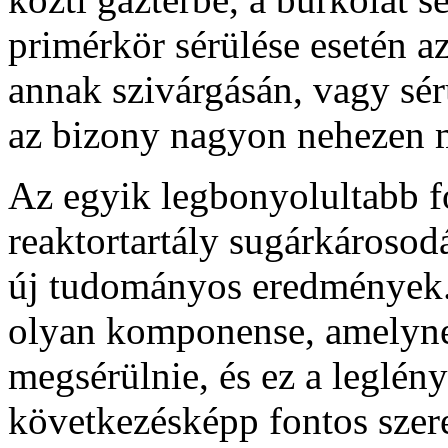
primérkör sérülése esetén az
annak szivárgásán, vagy sér
az bizony nagyon nehezen 
Az egyik legbonyolultabb f
reaktortartály sugárkárosod
új tudományos eredmények. 
olyan komponense, amelyn
megsérülnie, és ez a leglén
következésképp fontos szere