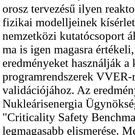
orosz tervezésű ilyen reakt
fizikai modelljeinek kísérlet
nemzetközi kutatócsoport ál
ma is igen magasra értékeli,
eredményeket használják a 
programrendszerek VVER-re
validációjához. Az eredmé
Nukleárisenergia Ügynökség
"Criticality Safety Benchm
legmagasabb elismerése. Me