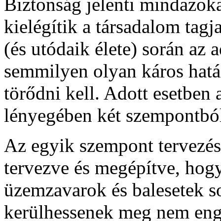
Biztonság jelenti mindazok
kielégítik a társadalom tagj
(és utódaik élete) során az 
semmilyen olyan káros hatás
törődni kell. Adott esetben
lényegében két szempontból 
Az egyik szempont tervezés
tervezve és megépítve, ho
üzemzavarok és balesetek s
kerülhessenek meg nem eng