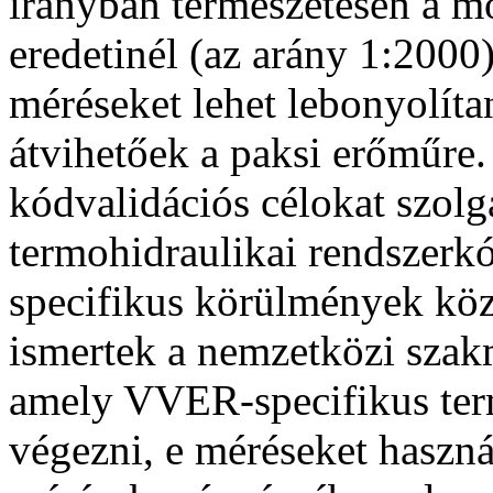
irányban természetesen a mo
eredetinél (az arány 1:2000
méréseket lehet lebonyolíta
átvihetőek a paksi erőműre.
kódvalidációs célokat szolgá
termohidraulikai rendszerk
specifikus körülmények köz
ismertek a nemzetközi szak
amely VVER-specifikus term
végezni, e méréseket használ