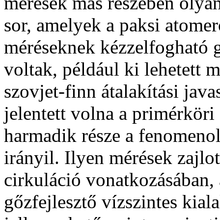
mérések más részében olyan
sor, amelyek a paksi atome
méréseknek kézzelfogható 
voltak, például ki lehetett 
szovjet-finn átalakítási java
jelentett volna a primérkör
harmadik része a fenomeno
irányil. Ilyen mérések zajlo
cirkuláció vonatkozásában
gőzfejlesztő vízszintes kial