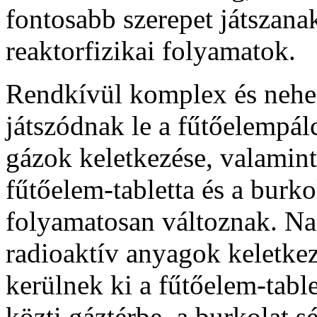
fontosabb szerepet játszana
reaktorfizikai folyamatok.
Rendkívül komplex és nehez
játszódnak le a fűtőelempál
gázok keletkezése, valamint 
fűtőelem-tabletta és a burk
folyamatosan változnak. Na
radioaktív anyagok keletke
kerülnek ki a fűtőelem-table
közti gáztérbe, a burkolat s