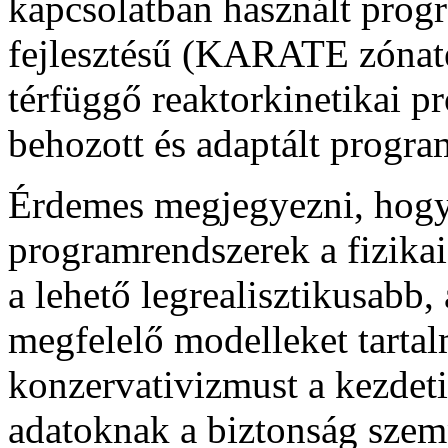
kapcsolatban használt progr
fejlesztésű (KARATE zóna
térfüggő reaktorkinetikai p
behozott és adaptált progra
Érdemes megjegyezni, hogy
programrendszerek a fizika
a lehető legrealisztikusabb,
megfelelő modelleket tarta
konzervativizmust a kezdeti
adatoknak a biztonság szem