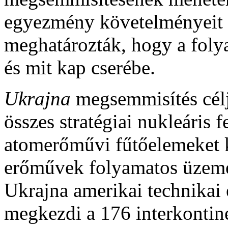
egyezmény követelményeit 
meghatározták, hogy a folya
és mit kap cserébe.
Ukrajna
megsemmisítés célj
összes stratégiai nukleáris f
atomerőművi fűtőelemeket k
erőművek folyamatos üzemét
Ukrajna amerikai technikai 
megkezdi a 176 interkontinen