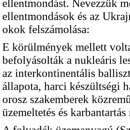
ellentmondást. Nevezzük meg
ellentmondások és az Ukrajn
okok felszámolása:
E körülmények mellett volt
befolyásolták a nukleáris l
az interkontinentális ballis
állapota, harci készültségi h
orosz szakemberek közremű
üzemeltetés és karbantartás
A folyadék üzemanyagú (Sz