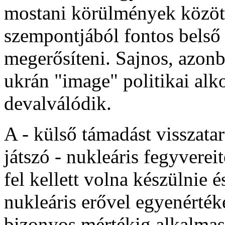
mostani körülmények között
szempontjából fontos belső 
megerősíteni. Sajnos, azon
ukrán "image" politikai al
devalválódik.
A - külső támadást visszatar
játszó - nukleáris fegyvere
fel kellett volna készülnie é
nukleáris erővel egyenérté
bizonyos mértékig alkalmas 