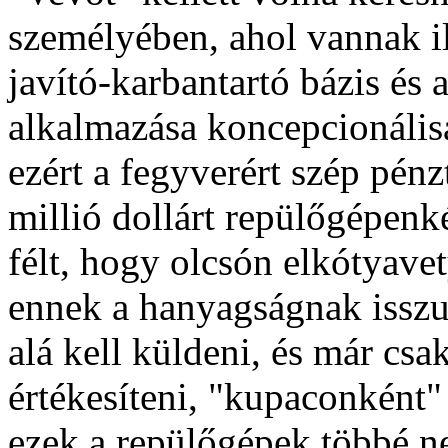
személyében, ahol vannak i
javító-karbantartó bázis és
alkalmazása koncepcionálisa
ezért a fegyverért szép pénz
millió dollárt repülőgépen
félt, hogy olcsón elkótyave
ennek a hanyagságnak isszuk
alá kell küldeni, és már csa
értékesíteni, "kupaconként"
ezek a repülőgépek többé ne