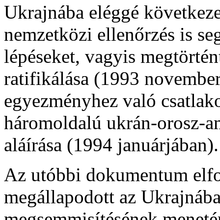
Ukrajnába eléggé következet
nemzetközi ellenőrzés is seg
lépéseket, vagyis megtört
ratifikálása (1993 novembe
egyezményhez való csatlako
háromoldalú ukrán-orosz-am
aláírása (1994 januárjában).
Az utóbbi dokumentum elfo
megállapodott az Ukrajnába
megsemmisítésének menetér