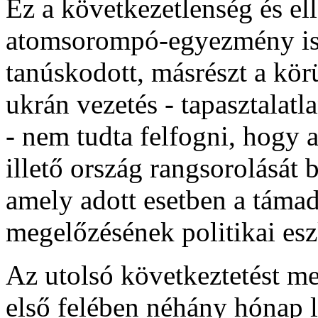
Ez a következetlenség és el
atomsorompó-egyezmény is
tanúskodott, másrészt a kö
ukrán vezetés - tapasztalat
- nem tudta felfogni, hogy 
illető ország rangsorolását 
amely adott esetben a táma
megelőzésének politikai esz
Az utolsó következtetést me
első felében néhány hónap le