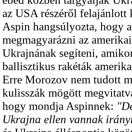
az USA részéről felajánlott
Aspin hangsúlyozta, hogy 
megmagyarázni az amerikai 
Ukrajnának segíteni, amikor
ballisztikus rakéták amerik
Erre Morozov nem tudott m
kulisszák mögött megvitatva
hogy mondja Aspinnek:
"De
Ukrajna ellen vannak irány