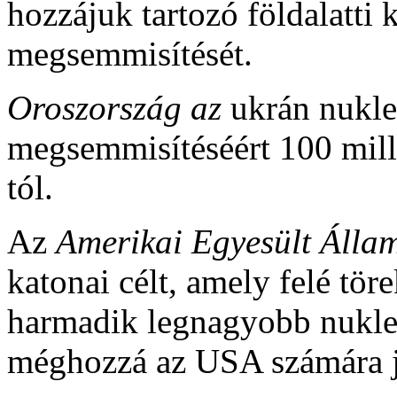
hozzájuk tartozó földalatti
megsemmisítését.
Oroszország az
ukrán nukleá
megsemmisítéséért 100 milli
tól.
Az
Amerikai Egyesült Áll
katonai célt, amely felé tö
harmadik legnagyobb nukleár
méghozzá az USA számára je