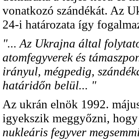
vonatkozó szándékát. Az U
24-i határozata így fogalma
"... Az Ukrajna által folytat
atomfegyverek és támaszpon
irányul, mégpedig, szándéka
határidőn belül... "
Az ukrán elnök 1992. május
igyekszik meggyőzni, hogy 
nukleáris fegyver megsemmis