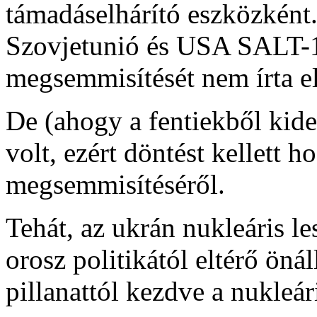
támadáselhárító eszközként.
Szovjetunió és USA SALT-1
megsemmisítését nem írta e
De (ahogy a fentiekből kide
volt, ezért döntést kellett h
megsemmisítéséről.
Tehát, az ukrán nukleáris le
orosz politikától eltérő önál
pillanattól kezdve a nukleár