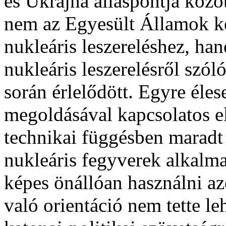
és Ukrajna álláspontja közöt
nem az Egyesült Államok kér
nukleáris leszereléshez, ha
nukleáris leszerelésről szó
során érlelődött. Egyre éle
megoldásával kapcsolatos e
technikai függésben maradt 
nukleáris fegyverek alkalma
képes önállóan használni az
való orientáció nem tette l