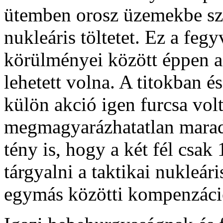
ütemben orosz üzemekbe szál
nukleáris töltetet. Ez a feg
körülményei között éppen 
lehetett volna. A titokban é
külön akció igen furcsa vol
megmagyarázhatatlan maradt.
tény is, hogy a két fél csa
tárgyalni a taktikai nukleár
egymás közötti kompenzáci