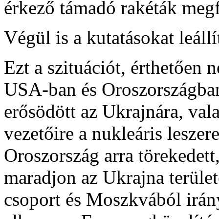
érkező támadó rakéták megfi
Végül is a kutatásokat leállí
Ezt a szituációt, érthetően
USA-ban és Oroszországban
erősödött az Ukrajnára, vala
vezetőire a nukleáris lesze
Oroszország arra törekedett,
maradjon az Ukrajna terület
csoport és Moszkvából irány