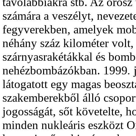
távolabbiakra stb. Az orosz
számára a veszélyt, nevezete
fegyverekben, amelyek mobi
néhány száz kilométer volt,
szárnyasrakétákkal és bombá
nehézbombázókban. 1999
.
látogatott egy magas beosztá
szakemberekből álló csopor
jogosságát, sőt követelte, h
minden nukleáris eszközt O