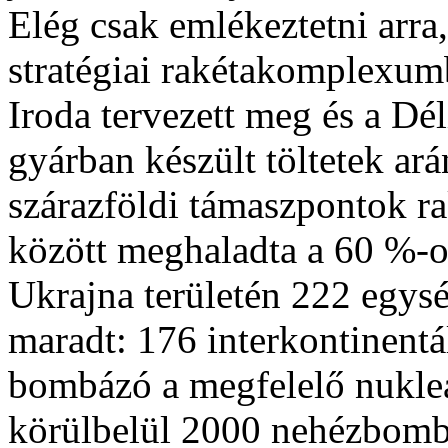
Elég csak emlékeztetni arra
stratégiai rakétakomplexum
Iroda tervezett meg és a Dé
gyárban készült töltetek ar
szárazföldi támaszpontok rak
között meghaladta a 60 %-ot
Ukrajna területén 222 egysé
maradt: 176 interkontinentál
bombázó a megfelelő nukleár
körülbelül 2000 nehézbom