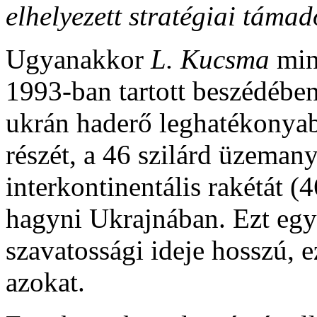
elhelyezett stratégiai támadó
Ugyanakkor
L.
Kucsma
min
1993-ban tartott beszédében 
ukrán haderő leghatékonyab
részét, a 46 szilárd üzeman
interkontinentális rakétát (4
hagyni Ukrajnában. Ezt egye
szavatossági ideje hosszú, 
azokat.