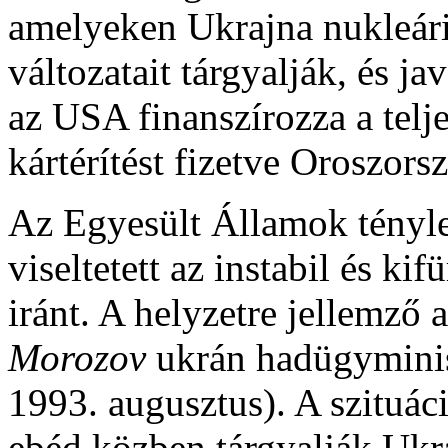
amelyeken Ukrajna nukleári
változatait tárgyalják, és j
az USA finanszírozza a telj
kártérítést fizetve Oroszors
Az Egyesült Államok tényl
viseltetett az instabil és ki
iránt. A helyzetre jellemző 
Morozov
ukrán hadügyminis
1993. augusztus). A szituác
ebéd közben tárgyalják Ukra