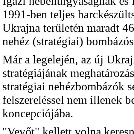
Igazi hebehurgyaságnak és f
1991-ben teljes harckészülts
Ukrajna területén maradt 4
nehéz (stratégiai) bombázó
Már a legelején, az új Ukraj
stratégiájának meghatározás
stratégiai nehézbombázók 
felszereléssel nem illenek b
koncepciójába.
"Vevőt" kellett volna kere