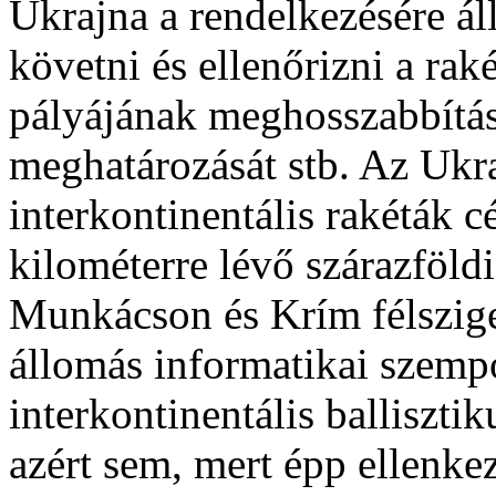
Ukrajna a rendelkezésére á
követni és ellenőrizni a rak
pályájának meghosszabbítás
meghatározását stb. Az Ukra
interkontinentális rakéták c
kilométerre lévő szárazföld
Munkácson és Krím félszige
állomás informatikai szempo
interkontinentális balliszti
azért sem, mert épp ellenkez