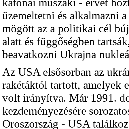
katonai műszaki - érvet hoz
üzemeltetni és alkalmazni a
mögött az a politikai cél b
alatt és függőségben tartsá
beavatkozni Ukrajna nukleár
Az USA elsősorban az ukrán 
rakétáktól tartott, amelyek 
volt irányítva. Már 1991. 
kezdeményezésére sorozato
Oroszország - USA találkoz