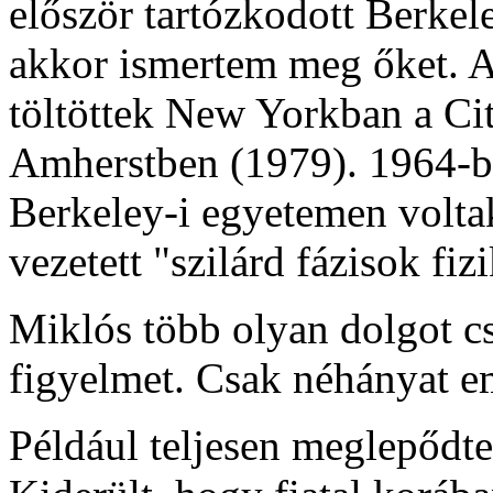
először tartózkodott Berke
akkor ismertem meg őket. A k
töltöttek New Yorkban a Ci
Amherstben (1979). 1964-b
Berkeley-i egyetemen volta
vezetett "szilárd fázisok fi
Miklós több olyan dolgot cs
figyelmet. Csak néhányat e
Például teljesen meglepődt