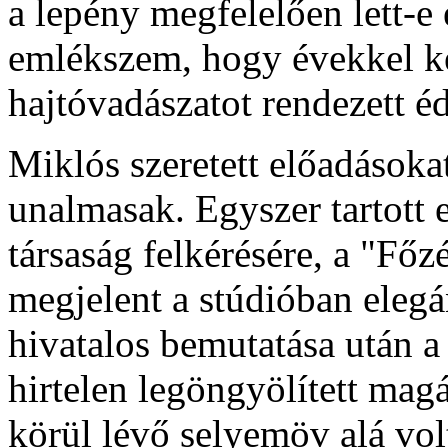
a lepény megfelelően lett-e 
emlékszem, hogy évekkel k
hajtóvadászatot rendezett é
Miklós szeretett előadásoka
unalmasak. Egyszer tartott 
társaság felkérésére, a "Főz
megjelent a stúdióban elegá
hivatalos bemutatása után 
hirtelen legöngyölített mag
körül lévő selyemöv alá volt