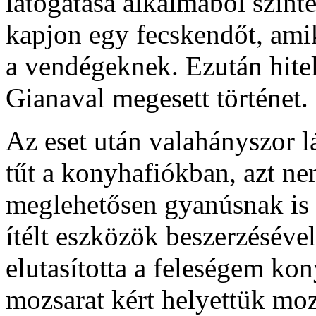
látogatása alkalmából szint
kapjon egy fecskendőt, ami
a vendégeknek. Ezután hitel
Gianaval megesett történet.
Az eset után valahányszor l
tűt a konyhafiókban, azt n
meglehetősen gyanúsnak is t
ítélt eszközök beszerzésév
elutasította a feleségem ko
mozsarat kért helyettük moz