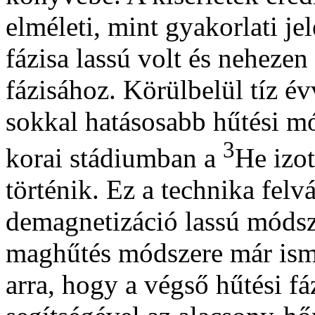
elméleti, mint gyakorlati je
fázisa lassú volt és neheze
fázisához. Körülbelül tíz év
sokkal hatásosabb hűtési mó
3
korai stádiumban a
He izot
történik. Ez a technika felvá
demagnetizáció lassú módsze
maghűtés módszere már isme
arra, hogy a végső hűtési f