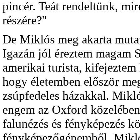
pincér. Teát rendeltünk, m
részére?"
De Miklós meg akarta mutatn
Igazán jól éreztem magam S
amerikai turista, kifejezte
hogy életemben először meg
zsúpfedeles házakkal. Mikl
engem az Oxford közelében
falunézés és fényképezés kö
fényképezőgépemből. Miklós