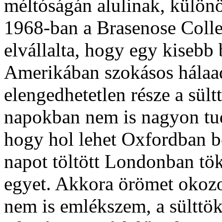
méltóságán alulinak, különös
1968-ban a Brasenose Coll
elvállalta, hogy egy kisebb 
Amerikában szokásos hálaa
elengedhetetlen része a sül
napokban nem is nagyon tud
hogy hol lehet Oxfordban b
napot töltött Londonban tök
egyet. Akkora örömet okozot
nem is emlékszem, a sülttök