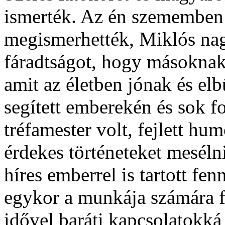
ismerték. Az én szememben 
megismerhették, Miklós nagy
fáradtságot, hogy másoknak 
amit az életben jónak és el
segített emberekén és sok f
tréfamester volt, fejlett hum
érdekes történeteket meséln
híres emberrel is tartott fen
egykor a munkája számára fo
idővel baráti kapcsolatokká