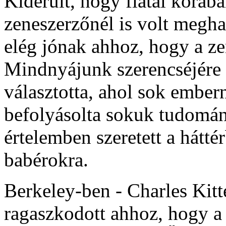
Kiderült, hogy fiatal korá
zeneszerzőnél is volt megha
elég jónak ahhoz, hogy a ze
Mindnyájunk szerencséjére 
választotta, ahol sok embern
befolyásolta sokuk tudomá
értelemben szeretett a hátt
babérokra.
Berkeley-ben - Charles Kitt
ragaszkodott ahhoz, hogy a