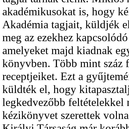
akadémikusokat is, hogy k
Akadémia tagjait, küldjék el
meg az ezekhez kapcsolódó s
amelyeket majd kiadnak egy
könyvben. Több mint száz f
receptjeiket. Ezt a gyűjte
küldték el, hogy kitapasztal
legkedvezőbb feltételekkel 
kézikönyvet szerettek volna
Királyi Társaság már koráb