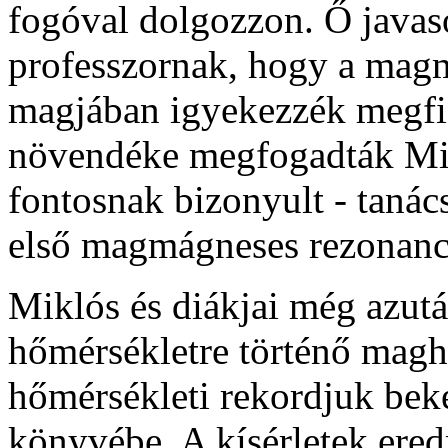
fogóval dolgozzon. Ő javas
professzornak, hogy a magm
magjában igyekezzék megfig
növendéke megfogadták Mik
fontosnak bizonyult - tanács
első magmágneses rezonanc
Miklós és diákjai még azutá
hőmérsékletre történő maghű
hőmérsékleti rekordjuk bek
könyvébe. A kísérletek ere