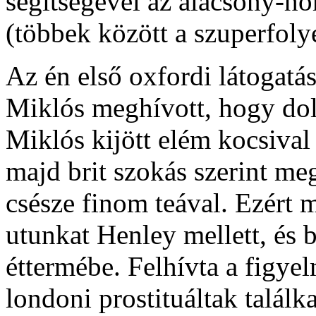
segítségével az alacsony-hő
(többek között a szuperfol
Az én első oxfordi látogatá
Miklós meghívott, hogy do
Miklós kijött elém kocsival a
majd brit szokás szerint meg
csésze finom teával. Ezért
utunkat Henley mellett, és 
éttermébe. Felhívta a figye
londoni prostituáltak találk