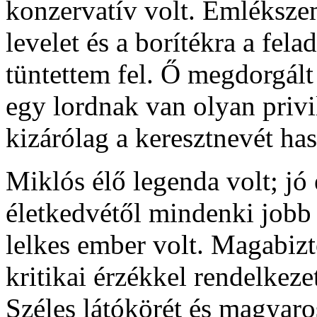
konzervatív volt. Emléksze
levelet és a borítékra a fel
tüntettem fel. Ő megdorgált 
egy lordnak van olyan priv
kizárólag a keresztnevét has
Miklós élő legenda volt; jó
életkedvétől mindenki jobb 
lelkes ember volt. Magabizto
kritikai érzékkel rendelkeze
Széles látókörét és magyaro