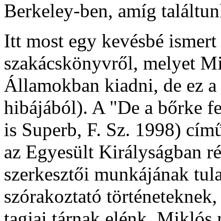
Berkeley-ben, amíg találtun
Itt most egy kevésbé ismert 
szakácskönyvről, melyet Mik
Államokban kiadni, de ez a
hibájából). A "De a bőrke f
is Superb, F. Sz. 1998) cím
az Egyesült Királyságban r
szerkesztői munkájának tula
szórakoztató történeteknek,
tagjai tárnak elénk. Miklós