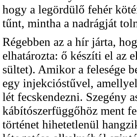
hogy a legördülő fehér köt
tűnt, mintha a nadrágját toln
Régebben az a hír járta, ho
elhatározta: ő készíti el az 
sültet). Amikor a felesége b
egy injekcióstűvel, amellye
lét fecskendezni. Szegény a
kábítószerfüggőhöz ment fel
történet hihetetlenül hangzi