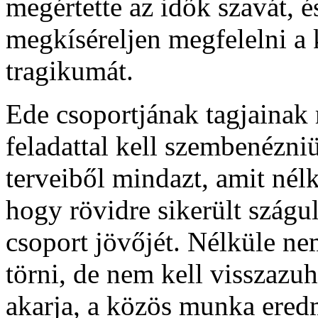
megértette az idők szavát, 
megkíséreljen megfelelni a 
tragikumát.
Ede csoportjának tagjainak
feladattal kell szembenézni
terveiből mindazt, amit nél
hogy rövidre sikerült szág
csoport jövőjét. Nélküle nem
törni, de nem kell visszazu
akarja, a közös munka er