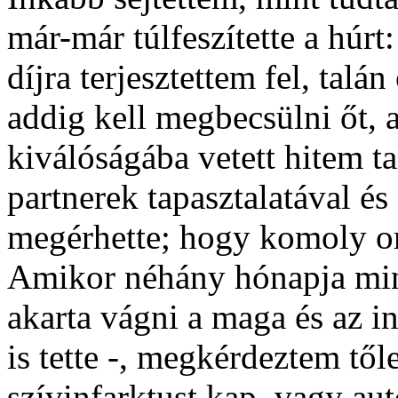
már-már túlfeszítette a húr
díjra terjesztettem fel, tal
addig kell megbecsülni őt,
kiválóságába vetett hitem t
partnerek tapasztalatával és 
megérhette; hogy komoly or
Amikor néhány hónapja min
akarta vágni a maga és az in
is tette -, megkérdeztem től
szívinfarktust kap, vagy aut