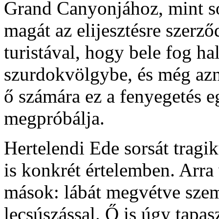
Grand Canyonjához, mint so
magát az elijesztésre szerződ
turistával, hogy bele fog ha
szurdokvölgybe, és még az
ő számára ez a fenyegetés e
megpróbálja.
Hertelendi Ede sorsát trag
is konkrét értelemben. Arra 
mások: lábát megvétve szemb
lecsúszással. Ő is úgy tapa