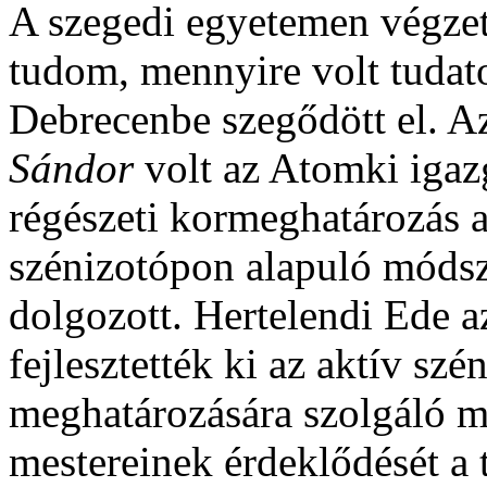
A szegedi egyetemen végzet
tudom, mennyire volt tudato
Debrecenbe szegődött el. 
Sándor
volt az Atomki igaz
régészeti kormeghatározás 
szénizotópon alapuló móds
dolgozott. Hertelendi Ede az
fejlesztették ki az aktív sz
meghatározására szolgáló m
mestereinek érdeklődését a 