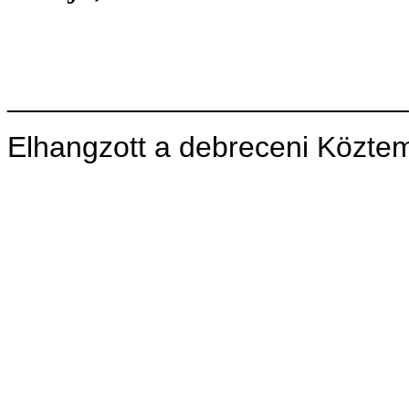
______________________
Elhangzott a debreceni Közte