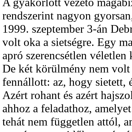
A gyakorlott vezető magabiz
rendszerint nagyon gyorsan,
1999. szeptember 3-án Debr
volt oka a sietségre. Egy m
apró szerencsétlen véletlen
De két körülmény nem volt 
fennállott: az, hogy sietett,
Azért rohant és azért hajszo
ahhoz a feladathoz, amelyet
tehát nem független attól, a