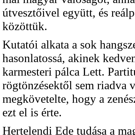
útvesztőivel együtt, és reál
közöttük.
Kutatói alkata a sok hangsze
hasonlatossá, akinek kedven
karmesteri pálca Lett. Parti
rögtönzésektől sem riadva 
megkövetelte, hogy a zenés
ezt el is érte.
Hertelendi Ede tudása a ma