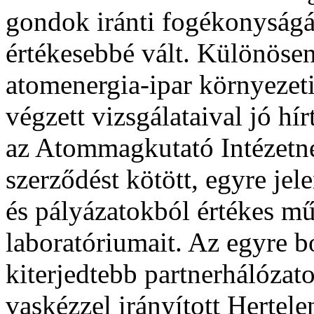
gondok iránti fogékonyság
értékesebbé vált. Különöse
atomenergia-ipar környezeti
végzett vizsgálataival jó hí
az Atommagkutató Intézetne
szerződést kötött, egyre jel
és pályázatokból értékes műs
laboratóriumait. Az egyre b
kiterjedtebb partnerhálózato
vaskézzel irányított Hertel