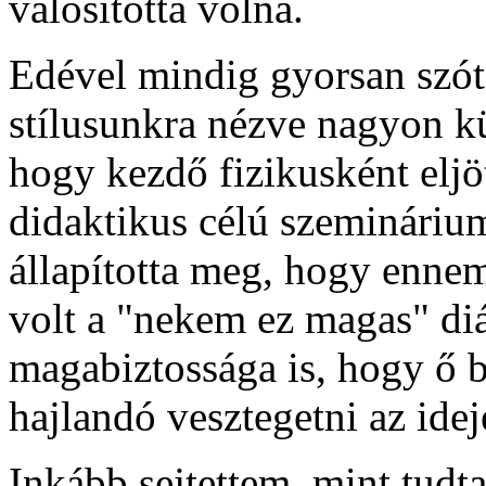
valósította volna.
Edével mindig gyorsan szót 
stílusunkra nézve nagyon k
hogy kezdő fizikusként eljö
didaktikus célú szemináriu
állapította meg, hogy enne
volt a "nekem ez magas" di
magabiztossága is, hogy ő
hajlandó vesztegetni az idej
Inkább sejtettem, mint tudt