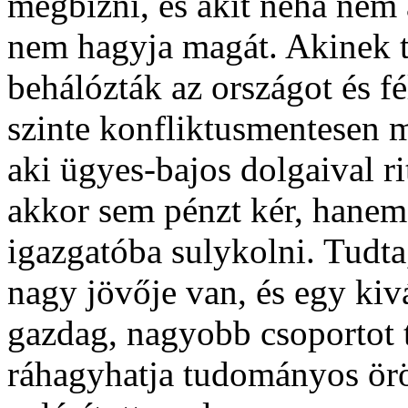
megbízni, és akit néha nem á
nem hagyja magát. Akinek 
behálózták az országot és f
szinte konfliktusmentesen 
aki ügyes-bajos dolgaival rit
akkor sem pénzt kér, hanem 
igazgatóba sulykolni. Tud
nagy jövője van, és egy kiv
gazdag, nagyobb csoportot 
ráhagyhatja tudományos örö