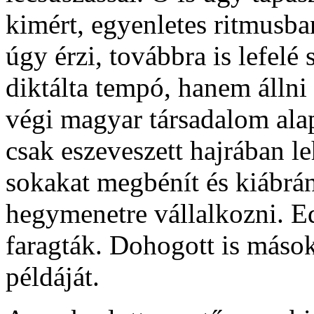
kimért, egyenletes ritmusban
úgy érzi, továbbra is lefel
diktálta tempó, hanem állni 
végi magyar társadalom ala
csak eszeveszett hajrában le
sokakat megbénít és kiábrán
hegymenetre vállalkozni. E
faragták. Dohogott is mások
példáját.