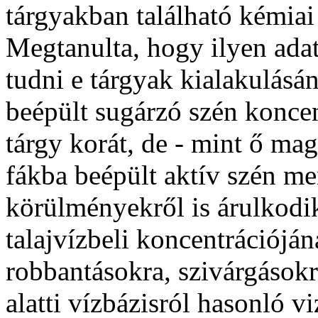
tárgyakban található kémiai 
Megtanulta, hogy ilyen ada
tudni e tárgyak kialakulásá
beépült sugárzó szén konce
tárgy korát, de - mint ő mag
fákba beépült aktív szén me
körülményekről is árulkodi
talajvízbeli koncentrációján
robbantásokra, szivárgásokr
alatti vízbázisról hasonló v