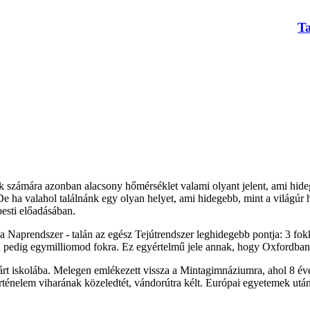
T
ok számára azonban alacsony hőmérséklet valami olyant jelent, ami hide
e ha valahol találnánk egy olyan helyet, ami hidegebb, mint a világúr 
esti előadásában.
Naprendszer - talán az egész Tejútrendszer leghidegebb pontja: 3 fokka
en pedig egymilliomod fokra. Ez egyértelmű jele annak, hogy Oxfordban
árt iskolába. Melegen emlékezett vissza a Mintagimnáziumra, ahol 8 éve
örténelem viharának közeledtét, vándorútra kélt. Európai egyetemek ut