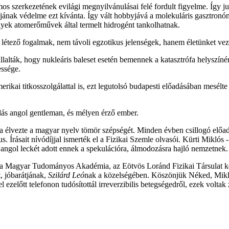
s szerkezetének evilági megnyilvánulásai felé fordult figyelme. Így jut
azájának védelme ezt kívánta. Így vált hobbyjává a molekuláris gasztron
lyek atomerőművek által termelt hidrogént tankolhatnak.
ező fogalmak, nem távoli egzotikus jelenségek, hanem életünket vezet
lalták, hogy nukleáris baleset esetén bemennek a katasztrófa helyszínér
essége.
ikai titkosszolgálattal is, ezt legutolsó budapesti előadásában mesélt
ldás angol gentleman, és mélyen érző ember.
újra élvezte a magyar nyelv tömör szépségét. Minden évben csillogó el
s. Írásait nívódíjjal ismerték el a Fizikai Szemle olvasói. Kürti Miklós
 angol leckét adott ennek a spekulációra, álmodozásra hajló nemzetnek.
s a Magyar Tudományos Akadémia, az Eötvös Loránd Fizikai Társulat ké
, jóbarátjának,
Szilárd Leó
nak a közelségében. Köszönjük Néked, Miklós
zelőtt telefonon tudósítottál irreverzibilis betegségedről, ezek voltak