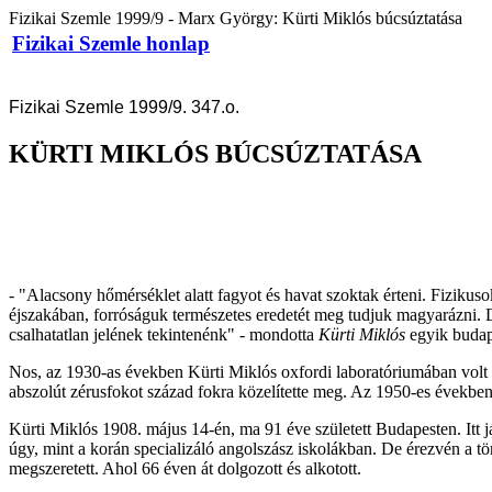
Fizikai Szemle 1999/9 - Marx György: Kürti Miklós búcsúztatása
Fizikai Szemle honlap
Fizikai Szemle 1999/9. 347.o.
KÜRTI MIKLÓS BÚCSÚZTATÁSA
- "Alacsony hőmérséklet alatt fagyot és havat szoktak érteni. Fizikus
éjszakában, forróságuk természetes eredetét meg tudjuk magyarázni. D
csalhatatlan jelének tekintenénk" - mondotta
Kürti Miklós
egyik budap
Nos, az 1930-as években Kürti Miklós oxfordi laboratóriumában volt a 
abszolút zérusfokot század fokra közelítette meg. Az 1950-es évekb
Kürti Miklós 1908. május 14-én, ma 91 éve született Budapesten. Itt j
úgy, mint a korán specializáló angolszász iskolákban. De érezvén a t
megszeretett. Ahol 66 éven át dolgozott és alkotott.