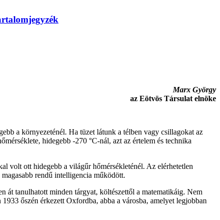
artalomjegyzék
Marx György
az Eötvös Társulat elnöke
gebb a környezeténél. Ha tüzet látunk a télben vagy csillagokat az
hőmérséklete, hidegebb -270 °C-nál, azt az értelem és technika
l volt ott hidegebb a világűr hőmérsékleténél. Az elérhetetlen
 magasabb rendű intelligencia működött.
n át tanulhatott minden tárgyat, költészettől a matematikáig. Nem
án 1933 őszén érkezett Oxfordba, abba a városba, amelyet legjobban