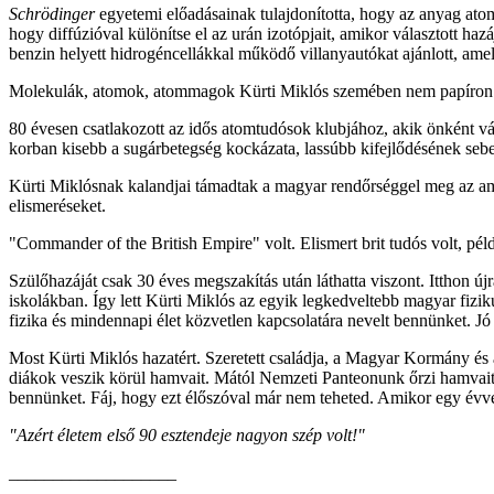
Schrödinger
egyetemi előadásainak tulajdonította, hogy az anyag atomo
hogy diffúzióval különítse el az urán izotópjait, amikor választott h
benzin helyett hidrogéncellákkal működő villanyautókat ajánlott, ame
Molekulák, atomok, atommagok Kürti Miklós szemében nem papíron lét
80 évesen csatlakozott az idős atomtudósok klubjához, akik önként vál
korban kisebb a sugárbetegség kockázata, lassúbb kifejlődésének seb
Kürti Miklósnak kalandjai támadtak a magyar rendőrséggel meg az amer
elismeréseket.
"Commander of the British Empire" volt. Elismert brit tudós volt, pé
Szülőhazáját csak 30 éves megszakítás után láthatta viszont. Itthon 
iskolákban. Így lett Kürti Miklós az egyik legkedveltebb magyar fiziku
fizika és mindennapi élet közvetlen kapcsolatára nevelt bennünket. Jó
Most Kürti Miklós hazatért. Szeretett családja, a Magyar Kormány é
diákok veszik körül hamvait. Mától Nemzeti Panteonunk őrzi hamvait
bennünket. Fáj, hogy ezt élőszóval már nem teheted. Amikor egy évvel e
"Azért életem első 90 esztendeje nagyon szép volt!"
___________________