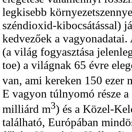
legkisebb környezetszennye
széndioxid-kibocsátással) j
kedvezőek a vagyonadatai. A
(a világ fogyasztása jelenl
toe) a világnak 65 évre ele
van, ami kereken 150 ezer 
E vagyon túlnyomó része a
3
milliárd m
) és a Közel-Kel
található, Európában mindö