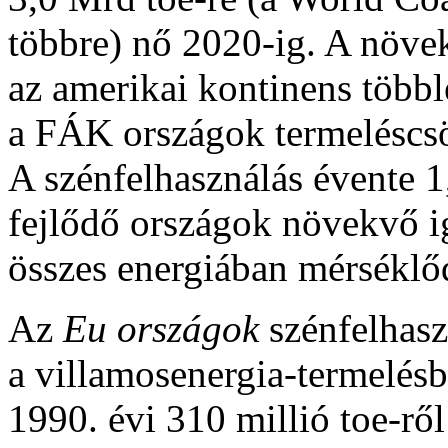
többre) nő 2020-ig. A növe
az amerikai kontinens többl
a FÁK országok termeléscs
A szénfelhasználás évente 1
fejlődő országok növekvő ig
összes energiában mérséklő
Az
Eu országok
szénfelhasz
a villamosenergia-termelésb
1990. évi 310 millió toe-rő