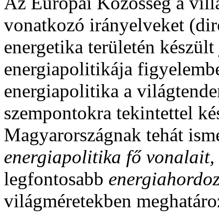
Az Európai Közösség a vill
vonatkozó irányelveket (dir
energetika területén készült
energiapolitikája figyelemb
energiapolitika a világtend
szempontokra tekintettel k
Magyarországnak tehát isme
energiapolitika fő vonalait
legfontosabb
energiahordo
világméretekben meghatároz