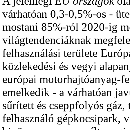
A jelenlegi
EU országok
ol
várhatóan 0,3-0,5%-os - üt
mostani 85%-ról 2020-ig m
világtendenciáknak megfele
felhasználási területe Európ
közlekedési és vegyi alapan
európai motorhajtóanyag-fe
emelkedik - a várhatóan ja
sűrített és cseppfolyós gáz,
felhasználó gépkocsipark, v