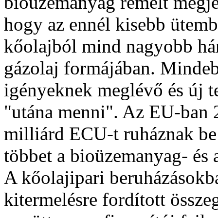
bioüzemanyag remélt megjele
hogy az ennél kisebb ütem
kőolajból mind nagyobb hán
gázolaj formájában. Mindeb
igényeknek meglévő és új t
"utána menni". Az EU-ban 
milliárd ECU-t ruháznak be
többet a bioüzemanyag- és 
A kőolajipari beruházásokba
kitermelésre fordított össz