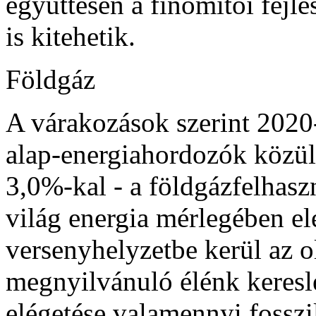
együttesen a finomítói fejle
is kitehetik.
Földgáz
A várakozások szerint 2020
alap-energiahordozók közül
3,0%-kal - a földgázfelhasz
világ energia mérlegében el
versenyhelyzetbe kerül az ol
megnyilvánuló élénk keresl
elégetése valamennyi fosszi