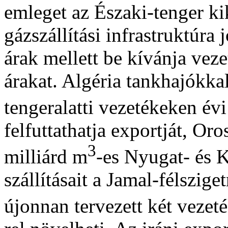
emleget az Északi-tenger ki
gázszállítási infrastruktúra
árak mellett be kívánja veze
árakat. Algéria tankhajókka
tengeralatti vezetékeken év
felfuttathatja exportját, Or
3
milliárd m
-es Nyugat- és 
szállításait a Jamal-félszige
újonnan tervezett két vezet