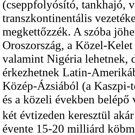
(cseppfolyósító, tankhajó, 
transzkontinentális vezetéke
megkettőzzék. A szóba jöhe
Oroszország, a Közel-Kelet 
valamint Nigéria lehetnek, 
érkezhetnek Latin-Amerikáb
Közép-Ázsiából (a Kaszpi-te
és a közeli években belépő
két évtizeden keresztül akár
évente 15-20 milliárd köbmét