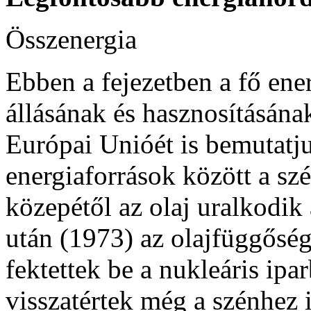
Összenergia
Ebben a fejezetben a fő en
állásának és hasznosításának
Európai Unióét is bemutatj
energiaforrások között a sz
közepétől az olaj uralkodik 
után (1973) az olajfüggősé
fektettek be a nukleáris ip
visszatértek még a szénhez 