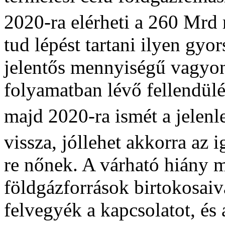
2020-ra elérheti a 260 Mrd
tud lépést tartani ilyen gyor
jelentős mennyiségű vagyo
folyamatban lévő fellendülé
majd 2020-ra ismét a jelenl
vissza, jóllehet akkorra az
re nőnek. A várható hiány m
földgázforrások birtokosaiva
felvegyék a kapcsolatot, és 