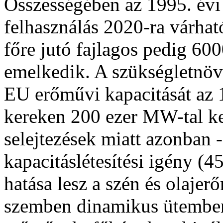
Összességében az 1995. évi
felhasználás 2020-ra várhat
főre jutó fajlagos pedig 6
emelkedik. A szükségletnöv
EU erőművi kapacitását az 
kereken 200 ezer MW-tal k
selejtezések miatt azonban 
kapacitáslétesítési igény (
hatása lesz a szén és olajer
szemben dinamikus ütemben