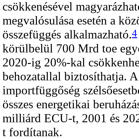
csökkenésével magyarázhat
megvalósulása esetén a köz
4
összefüggés alkalmazható.
körülbelül 700 Mrd toe egy
2020-ig 20%-kal csökkenhet
behozatallal biztosíthatja. 
importfüggőség szélsőesetb
összes energetikai beruház
milliárd ECU-t, 2001 és 20
t fordítanak.