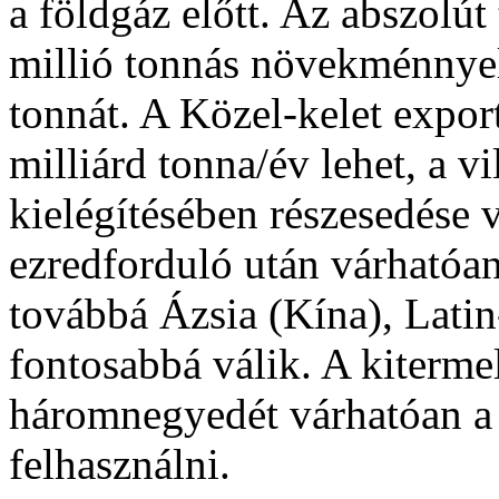
a földgáz előtt. Az abszolút
millió tonnás növekménnyel 
tonnát. A Közel-kelet expor
milliárd tonna/év lehet, a 
kielégítésében részesedése 
ezredforduló után várhatóan
továbbá Ázsia (Kína), Latin
fontosabbá válik. A kiter
háromnegyedét várhatóan a 
felhasználni.