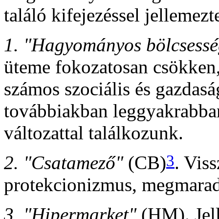
találó kifejezéssel jellemez
1. "Hagyományos bölcsessé
üteme fokozatosan csökken,
számos szociális és gazdas
továbbiakban leggyakrabban
változattal találkozunk.
3
2. "Csatamező"
(CB)
. Viss
protekcionizmus, megmarad a
3. "Hipermarket"
(HM). Jel