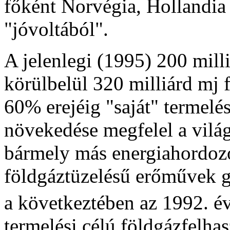
főként Norvégia, Hollandia 
"jóvoltából".
A jelenlegi (1995) 200 mill
körülbelül 320 milliárd mj 
60% erejéig "saját" termelé
növekedése megfelel a vilá
bármely más energiahordoz
földgáztüzelésű erőművek g
a következtében az 1992. é
termelési célú földgázfelhas