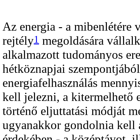
Az energia - a mibenlétére 
1
rejtély
megoldására vállal
alkalmazott tudományos er
hétköznapjai szempontjából
energiafelhasználás mennyis
kell jelezni, a kitermelhet
történő eljuttatási módját 
ugyanakkor gondolnia kell a
érdekében - a középtávot, i