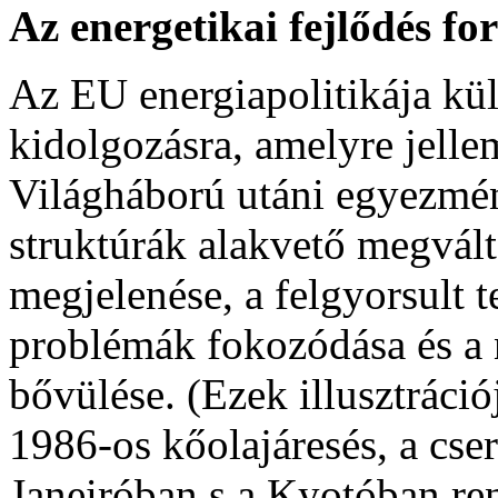
Az energetikai fejlődés f
Az EU energiapolitikája kül
kidolgozásra, amelyre jellem
Világháború utáni egyezmé
struktúrák alakvető megvált
megjelenése, a felgyorsult t
problémák fokozódása és a
bővülése. (Ezek illusztráci
1986-os kőolajáresés, a cser
Janeiróban s a Kyotóban re