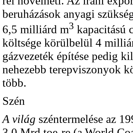
rel növelheti. Az iráni expo
beruházások anyagi szükségl
3
6,5 milliárd m
kapacitású c
költsége körülbelül 4 milliá
gázvezeték építése pedig ki
nehezebb terepviszonyok köz
több.
Szén
A világ
széntermelése az 19
3,0 Mrd toe-re (a World Coal