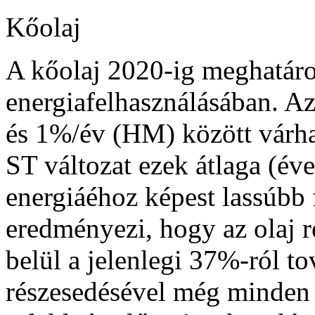
Kőolaj
A kőolaj 2020-ig meghatár
energiafelhasználásában. A
és 1%/év (HM) között várhat
ST változat ezek átlaga (év
energiáéhoz képest lassúbb 
eredményezi, hogy az olaj 
belül a jelenlegi 37%-ról t
részesedésével még minden v