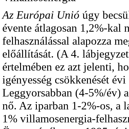
Az Európai Unió
úgy
becsü
évente átlagosan 1,2%-kal 
felhasználással alapozza m
előállítását. (A 4. lábjegyz
értelmében ez azt jelenti, h
igényesség csökkenését évi 
Leggyorsabban (4-5%/év) a k
nő. Az iparban 1-2%-os, a l
1% villamosenergia-felhasz