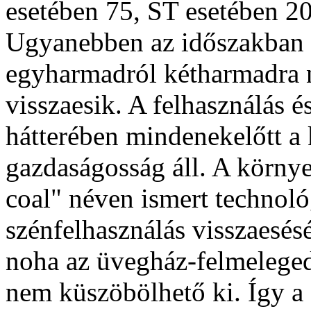
esetében 75, ST esetében 20
Ugyanebben az időszakban a
egyharmadról kétharmadra n
visszaesik. A felhasználás é
hátterében mindenekelőtt a
gazdaságosság áll. A környe
coal" néven ismert technoló
szénfelhasználás visszaesésé
noha az üvegház-felmeleged
nem küszöbölhető ki. Így a