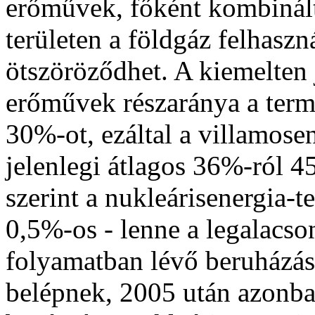
erőművek, főként kombinált
területen a földgáz felhasz
ötszöröződhet. A kiemelten 
erőművek részaránya a term
30%-ot, ezáltal a villamose
jelenlegi átlagos 36%-ról 4
szerint a nukleárisenergia-
0,5%-os - lenne a legalacs
folyamatban lévő beruházá
belépnek, 2005 után azonb