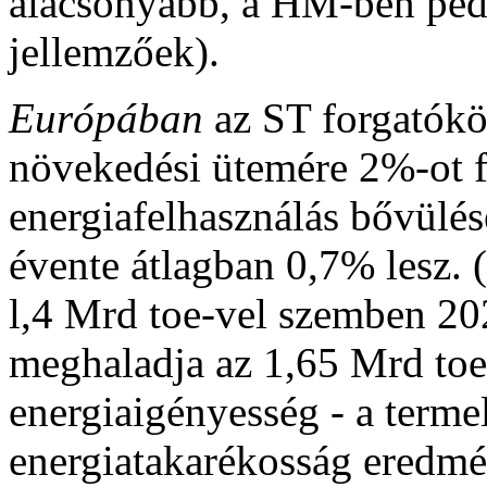
alacsonyabb, a HM-ben ped
jellemzőek).
Európában
az
ST forgatókö
növekedési ütemére 2%-ot fe
energiafelhasználás bővülés
évente átlagban 0,7% lesz.
l,4 Mrd toe-vel szemben 20
meghaladja az 1,65 Mrd toe
energiaigényesség - a terme
energiatakarékosság eredmé