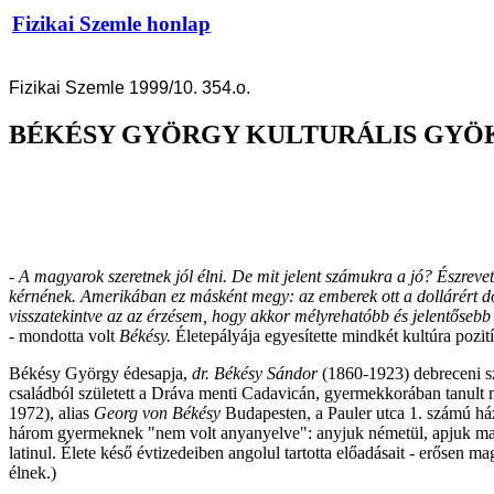
Fizikai Szemle honlap
Fizikai Szemle 1999/10. 354.o.
BÉKÉSY GYÖRGY KULTURÁLIS GYÖ
- A magyarok szeretnek jól élni. De mit jelent számukra a jó? Észrevett
kérnének. Amerikában ez másként megy: az emberek ott a dollárért d
visszatekintve az az érzésem, hogy akkor mélyrehatóbb és jelentőse
-
mondotta volt
Békésy.
Életepályája egyesítette mindkét kultúra pozití
Békésy György édesapja,
dr. Békésy Sándor
(1860-1923) debreceni s
családból született a Dráva menti Cadavicán, gyermekkorában tanult 
1972), alias
Georg von Békésy
Budapesten, a Pauler utca 1. számú h
három gyermeknek "nem volt anyanyelve": anyjuk németül, apjuk magya
latinul. Élete késő évtizedeiben angolul tartotta előadásait - erősen 
élnek.)