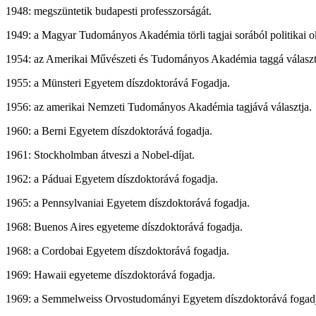
1948: megszüntetik budapesti professzorságát.
1949: a Magyar Tudományos Akadémia törli tagjai sorából politikai 
1954: az Amerikai Művészeti és Tudományos Akadémia taggá választ
1955: a Münsteri Egyetem díszdoktorává Fogadja.
1956: az amerikai Nemzeti Tudományos Akadémia tagjává választja.
1960: a Berni Egyetem díszdoktorává fogadja.
1961: Stockholmban átveszi a Nobel-díjat.
1962: a Páduai Egyetem díszdoktorává fogadja.
1965: a Pennsylvaniai Egyetem díszdoktorává fogadja.
1968: Buenos Aires egyeteme díszdoktorává fogadja.
1968: a Cordobai Egyetem díszdoktorává fogadja.
1969: Hawaii egyeteme díszdoktorává fogadja.
1969: a Semmelweiss Orvostudományi Egyetem díszdoktorává fogad