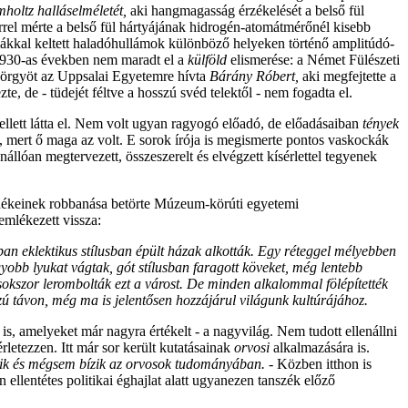
holtz halláselméletét,
aki hangmagasság érzékelését a belső fül
zerrel mérte a belső fül hártyájának hidrogén-atomátmérőnél kisebb
iákkal keltett haladóhullámok különböző helyeken történő amplitúdó-
930-as években nem maradt el a
külföld
elismerése: a Német Fülészeti
örgyöt az Uppsalai Egyetemre hívta
Bárány Róbert,
aki megfejtette a
e, de - tüdejét féltve a hosszú svéd telektől - nem fogadta el.
lett látta el. Nem volt ugyan ragyogó előadó, de előadásaiban
tények
k, mert ő maga az volt. E sorok írója is megismerte pontos vaskockák
állóan megtervezett, összeszerelt és elvégzett kísérlettel tegyenek
vedékeinek robbanása betörte Múzeum-körúti egyetemi
emlékezett vissza:
dban eklektikus stílusban épült házak alkották. Egy réteggel mélyebben
yobb lyukat vágtak, gót stílusban faragott köveket, még lentebb
sokszor lerombolták ezt a várost. De minden alkalommal fölépítették
 távon, még ma is jelentősen hozzájárul világunk kultúrájához.
t is, amelyeket már nagyra értékelt - a nagyvilág. Nem tudott ellenállni
letezzen. Itt már sor került kutatásainak
orvosi
alkalmazására is.
ik és mégsem bízik az orvosok tudományában. -
Közben itthon is
ellentétes politikai éghajlat alatt ugyanezen tanszék előző