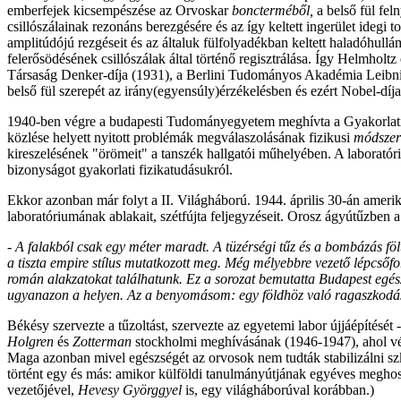
emberfejek kicsempészése az Orvoskar
boncterméből,
a belső fül fe
csillószálainak rezonáns berezgésére és az így keltett ingerület idegi
amplitúdójú rezgéseit és az általuk fülfolyadékban keltett haladóhu
felerősödésének csillószálak által történő regisztrálása. Így Helmholtz
Társaság Denker-díja (1931), a Berlini Tudományos Akadémia Leibn
belső fül szerepét az irány(egyensúly)érzékelésben és ezért Nobel-díja
1940-ben végre a budapesti Tudományegyetem meghívta a Gyakorlati Fi
közlése helyett nyitott problémák megválaszolásának fizikusi
módszer
kireszelésének "örömeit" a tanszék hallgatói műhelyében. A laboratóriu
bizonyságot gyakorlati fizikatudásukról.
Ekkor azonban már folyt a II. Világháború. 1944. április 30-án ameri
laboratóriumának ablakait, szétfújta feljegyzéseit. Orosz ágyútűzben
- A falakból csak egy méter maradt. A tüzérségi tűz és a bombázás fölt
a tiszta empire stílus mutatkozott meg. Még mélyebbre vezető lépcsőfo
román alakzatokat találhatunk. Ez a sorozat bemutatta Budapest egész
ugyanazon a helyen. Az a benyomásom: egy földhöz való ragaszkodás,
Békésy szervezte a tűzoltást, szervezte az egyetemi labor újjáépítését -
Holgren
és
Zotterman
stockholmi meghívásának (1946-1947), ahol végr
Maga azonban mivel egészségét az orvosok nem tudták stabilizálni s
történt egy és más: amikor külföldi tanulmányútjának egyéves meghossza
vezetőjével,
Hevesy Györggyel
is, egy világháborúval korábban.)