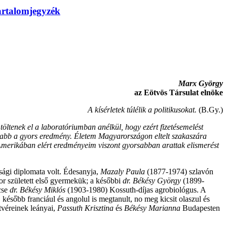
artalomjegyzék
Marx György
az Eötvös Társulat elnöke
A kísérletek túlélik a politikusokat.
(B.Gy.)
 töltenek el a laboratóriumban anélkül, hogy ezért fizetésemelést
osabb a gyors eredmény. Életem Magyarországon eltelt szakaszára
Amerikában elért eredményeim viszont gyorsabban arattak elismerést
sági diplomata volt. Édesanyja,
Mazaly Paula
(1877-1974) szlavón
or született első gyermekük; a későbbi
dr. Békésy György
(1899-
ccse
dr. Békésy Miklós
(1903-1980) Kossuth-díjas agrobiológus. A
sőbb franciául és angolul is megtanult, no meg kicsit olaszul és
stvéreinek leányai,
Passuth Krisztina
és
Békésy Marianna
Budapesten