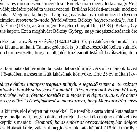
lnyitása és működésének megértése. Ennek során megcáfolta a nagy
Helm
 továbbjelzésére próbálta visszavezetni. Briliáns kísérleti-műszaki móds
llámokat. Megmutatta, hogy a hangmagasság-hallás a különböző frekvenc
 elméleti
rezonancia-modelljét
fölváltotta Békésy
helyzet-modellje.
Az 1
itz Érme (1937), a Groningeni Egyetem Guyot Díja (1939). Békésy Gy
t is kapott. Ezt a meghívást Békésy György nagy megtiszteltetésnek érezt
zikai Tanszék vezetésére (1940-1946). Ezt postakísérleti munkája mel
ét
kívánta tanítani. Tanársegédeinek is jó műszerészekké kellett válnio
mban bevezette, hogy a hallgatók közreadott listából kiválasztón, de ön
kai bombatalálat lerombolta postai laboratóriumát. Az utcai harcok lö
 a Fő-utcában megsemmisült lakásának környéke. Erre 25 év múltán így 
árta előttünk Budapest tragikus múltját. A legfelső szintet a 19. száza
rdulók a barokk stílus jegyeit mutatták. Ahol a gránátok és bombák nag
 történelmét a rómaiak idejétől mai modern világunkig. 2000 év alatt 
 egy kitűzött cél végigkövetése magyarázza, hogy Magyarország hosszú
 a kiürítés elől elrejtett műszerekkel. De tovább akarta vinni kutatatásai
e módja nyílt, hogy halott emberfejek helyett élő majmok fülével kísér
zkeptikus maradt:
- Szomorú, ha az ember az orvostudományban dolgoz
bbítását kérte, válaszul megfosztották katedrájától. (Történt már ilyen 