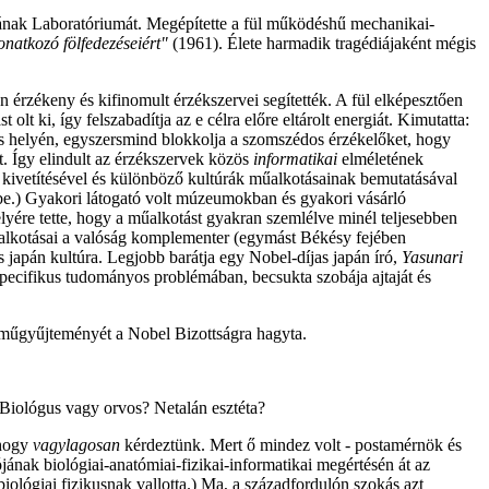
ának Laboratóriumát. Megépítette a fül működéshű mechanikai-
onatkozó fölfedezéseiért"
(1961). Élete harmadik tragédiájaként mégis
érzékeny és kifinomult érzékszervei segítették. A fül elképesztően
olt ki, így felszabadítja az e célra előre eltárolt energiát. Kimutatta:
ezés helyén, egyszersmind blokkolja a szomszédos érzékelőket, hogy
t. Így elindult az érzékszervek közös
informatikai
elméletének
ek kivetítésével és különböző kultúrák műalkotásainak bemutatásával
sébe.) Gyakori látogató volt múzeumokban és gyakori vásárló
lyére tette, hogy a műalkotást gyakran szemlélve minél teljesebben
 műalkotásai a valóság komplementer (egymást Békésy fejében
s japán kultúra. Legjobb barátja egy Nobel-díjas japán író,
Yasunari
pecifikus tudományos problémában, becsukta szobája ajtaját és
i műgyűjteményét a Nobel Bizottságra hagyta.
 Biológus vagy orvos? Netalán esztéta?
 hogy
vagylagosan
kérdeztünk. Mert ő mindez volt - postamérnök és
jának biológiai-anatómiai-fizikai-informatikai megértésén át az
iológiai fizikusnak vallotta.) Ma, a századfordulón szokás azt