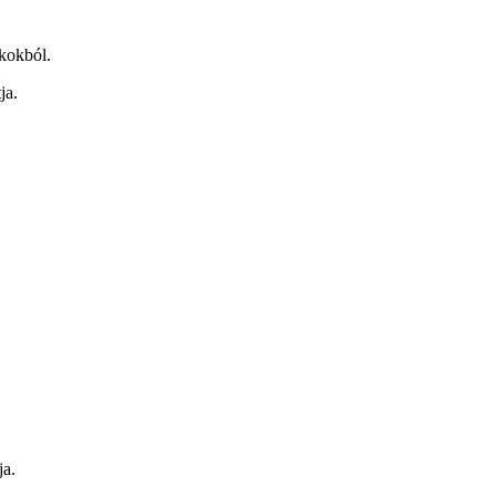
okokból.
ja.
ja.