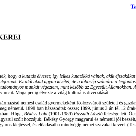
T
KEREI
ék, hogy a kutatás élvezet; így lelkes kutatókká válnak, akik éjszakákat
olgoznak. Ez alól akad ugyan kivétel, de a többség számára a legfont
bb tudományos munkát végeztem, mint később az Egyesült Államokban. 
vumait. Maga pedig élvezte a világ kulturális diverzitását.
zármazású nemesi család gyermekeként Kolozsvárott született és gazda
meg németül. 1898-ban házasodtak össze; 1899. június 3-án fél 12 órak
ázban. Húga,
Békésy Lola
(1901-1989)
Passuth László
felesége lett. Ö
rul szólt hozzájuk. Békésy György magyarul és németül jól beszélt, ké
magyaros kiejtéssel, és előadásaiba mindvégig német szavakat kevert. (Te