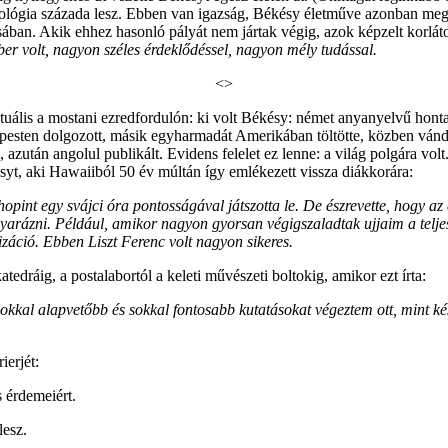
iológia százada lesz. Ebben van igazság, Békésy életműve azonban meg
ban. Akik ehhez hasonló pályát nem jártak végig, azok képzelt korlát
r volt, nagyon széles érdeklődéssel, nagyon mély tudással.
<>
ktuális a mostani ezredfordulón: ki volt Békésy: német anyanyelvű h
ten dolgozott, másik egyharmadát Amerikában töltötte, közben vándoro
, azután angolul publikált. Evidens felelet ez lenne: a világ polgára v
t, aki Hawaiiból 50 év múltán így emlékezett vissza diákkorára:
t egy svájci óra pontosságával játszotta le. De észrevette, hogy az é
rázni. Például, amikor nagyon gyorsan végigszaladtak ujjaim a telje
izáció. Ebben Liszt Ferenc volt nagyon sikeres.
atedráig, a postalabortól a keleti művészeti boltokig, amikor ezt írta:
sokkal alapvetőbb és sokkal fontosabb kutatásokat végeztem ott, mint
ierjét:
 érdemeiért.
lesz.