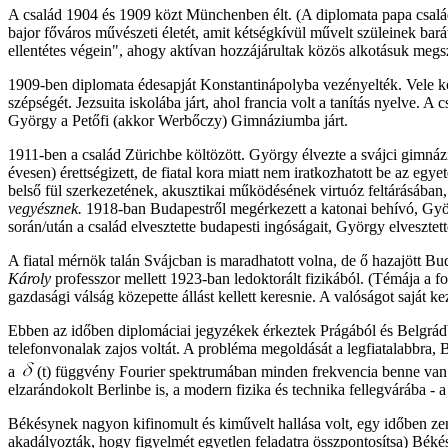
A család 1904 és 1909
közt Münchenben élt. (A diplomata papa családj
bajor főváros művészeti életét, amit kétségkívül művelt szüleinek ba
ellentétes végein", ahogy aktívan hozzájárultak közös alkotásuk megs
1909-ben diplomata édesapját Konstantinápolyba vezényelték. Vele köl
szépségét. Jezsuita iskolába járt, ahol francia volt a tanítás nyelve
György a Petőfi (akkor Werbőczy) Gimnáziumba járt.
1911-ben a család Zürichbe költözött. György élvezte a svájci gimnáz
évesen) érettségizett, de fiatal kora miatt nem iratkozhatott be az egy
belső fül szerkezetének, akusztikai működésének virtuóz feltárásába
vegyésznek.
1918-ban Budapestről megérkezett a katonai behívó, Györ
során/után a család elvesztette budapesti ingóságait, György elveszt
A fiatal mérnök talán Svájcban is maradhatott volna, de ő hazajött B
Károly
professzor mellett 1923-ban ledoktorált fizikából. (Témája a 
gazdasági válság közepette állást kellett keresnie. A valóságot saját 
Ebben az időben diplomáciai jegyzékek érkeztek Prágából és Belgrád
telefonvonalak zajos voltát. A probléma megoldását a legfiatalabbra, 
a
(t) függvény Fourier spektrumában minden frekvencia benne van!
elzarándokolt Berlinbe is, a modern fizika és technika fellegvárába 
Békésynek nagyon kifinomult és kiművelt hallása volt, egy időben zene
akadályozták, hogy figyelmét egyetlen feladatra összpontosítsa) Békésy