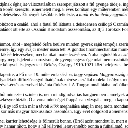
ának éghajlat-változtatásában szerepet játszott a fiú gyenge tüdeje, i
ráti körén keresztül ismerhetett meg. 8 éves korában egy műteremben mé
zületéséhez. Élményét később is felidézte, a
tanár és tanítvány egymás
tözött a család, ahol a fiatal fiú láthatta a dekadensen csillogó Oszm
. A családot ott érte az Oszmán Birodalom összeomlása, az Ifjú Törökök 
iumot, ahol - megfelelő órára beülve minden gyerek saját tempója szer
etemre, így egy svájci mester inasa lett. A gondos finommechanikai munka
n, kikísérletezésében, mechanikai modellezésében. Noha leginkább a
csi
gy meg is jelent a sorozáson, de gyenge egészsége miatt nem osztották 
ette könyveit és jegyzeteit. Békésy György 1919-1921 közt befejezte a
udapestre, a Fő utca 19. műteremlakásába,
hogy segítsen Magyarország ú
folyadékok diffúziós együtthatójának mérése - ezáltal molekulasúlyuk me
kezével-érzékszerveivel kívánta fürkészni. A Tungsramnál hiába próbálko
ból miniszteri szinten is, nem mindig udvarias hangnemben - amelyek 
Békésyre bízták. Ő a vonalminőséget frappánsan vizsgálta meg: a kapcso
) Egy idő után már a távoli
klikk
meghallása alapján meg tudta mondan
- a kor más magyar fizikusaihoz hasonlóan. Egy évet dolgozott a Siemen
i karrier lehetősége is fölmerült benne. (Erről azért mondott le, mert 
 hamar rájött, hogy a hű jelátvitel leggyengébb pontja a fülhallgató, s