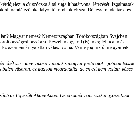
kérdőjelezi a
de
szócska által sugallt határvonal létezését. Izgalmasak
októl, nemlétező akadályoktól riadnak vissza. Békésy munkatársa és
ontalan? Magyar nemes? Németországban-Törökországban-Svájcban
lt országról országra. Beszélt magyarul (is), meg féltucat más
olt. Ez azonban árnyalatlan válasz volna. Van-e jogunk őt magyarnak
n játékom - amelyikben voltak kis magyar fordulatok - jobban tetszik
s billentyűsoron, az nagyon megragadta, de én ezt nem voltam képes
 később az Egyesült Államokban. De eredményeim sokkal gyorsabban