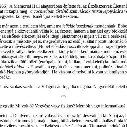
). A Memorial Hall alagsorában építette fel az Érzékszervek Élettan
at itt kapta meg
"a
cochleában történő szimulációk fizikai lefolyására v
gyzetei-könyvei. Ismét újra kellett kezdeni...
már azon a területen járt, amit ma
jelfeldolgozásnak
mondanánk. Ebben 
nergiája közvetlenül váltja ki az érzetet, hanem a hangjel egy blokkolást 
 az elsőnek érkezett jel erős idegi (elektromos) ingert vált ki a beérk
ik a második jel is, megerősítvén az első jel által hozott információ
zette a művészethez. (Nobel-előadását oszcilloszkópja által rajzolt jel
t a svéd királlyal belefeledkezett a király keleti kerámiáinak műelemzé
űtárgyat sikerült megszereznie, azt jó ideig munkaszobája központi he
 tükrözik a különböző (európai, afrikai, indián, távol-keleti) kultúrák
lönböző oldala.
- Hawaiiban együtt élt az euroamerikai, polinéz, kínai é
 bukó Napban gyönyörködjön. Ha viszont elmélyülni kívánt valamilyen s
épsége.
polinéz szokás szerint - a Világóceán fogadta magába. Nagyértékű kelet
<>
 Az egyik: Mi volt ő? Vegyész vagy fizikus? Mérnök vagy informatikus?
tett... De ilyen abszurd választ csak rossz kérdés válthat ki. A baj az,
tól elektromos jel, majd a hang hű átvitelén keresztül a hallás funkció
ig nyílegyenes út vezette Békésyt egész életén át. (Önmagát leginkább b