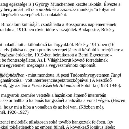
ngatag egészsége is.) György Münchenben kezdte iskoláit. Élvezte a
ly benyomást tett rá a
modell
és a
szobrász
munkája "a folyamat
t
kiegészítő szerepének hasonlataként.
án Birodalom kultúráját, csodálhatta a Boszporusz naplementéinek
Forradalma. 1910-ben rövid időre visszajöttek Budapestre, Békésy
int haladhatott a különböző tantárgyakból. Békésy 1915-ben (16
 elsajátítása nagyon pozitív szerepet játszott későbbi karrierjében: a
llagászat
érdekelte, 1919-ben beiratkozott a Berni Egyetemre -
be frontszolgálatra. Az I. Világháborút követő forradalmak
 berni egyetemet, megkapta a vegyészmérnöki diplomát.
jjáépítésében -
mint mondotta. A pesti Tudományegyetemen
Tangl
ghatározása - volt interferenciaspektroszkópiával.) A kezdődő
zott, így azután a
Posta Kísérleti Állomásnál
kötött ki (1923-1946).
a magyarok szemére vetették a hazánkon átmenő interurbán
láskor hallható kattanás hangszínét analizálta a vonal végén. (Hiszen
i, hogy mi a hiba a vonalban és az hol van. (Közben még
snél, 1926-1927)
a zenei melódiák túlságosan soká tovább hangoztak fejében, így
okkal tökéletlenebb az emberi fülnél. A következő logikus lépés: