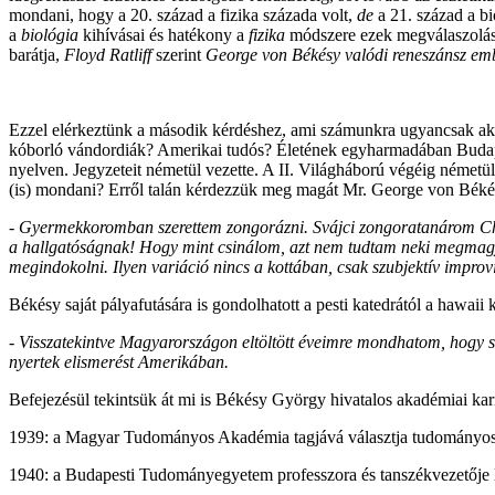
mondani, hogy a 20. század a fizika százada volt,
de
a 21.
század a b
a
biológia
kihívásai és hatékony a
fizika
módszere ezek megválaszolásá
barátja,
Floyd Ratliff
szerint
George von Békésy valódi reneszánsz embe
Ezzel elérkeztünk a második kérdéshez, ami számunkra ugyancsak a
kóborló vándordiák? Amerikai tudós? Életének egyharmadában Budapes
nyelven. Jegyzeteit németül vezette. A II. Világháború végéig németül
(is) mondani? Erről talán kérdezzük meg magát Mr. George von Békésy
- Gyermekkoromban szerettem zongorázni. Svájci zongoratanárom Chopin
a hallgatóságnak! Hogy mint csinálom, azt nem tudtam neki megmagya
megindokolni. Ilyen variáció nincs a kottában, csak szubjektív improv
Békésy saját pályafutására is gondolhatott a pesti katedrától a hawaii k
- Visszatekintve Magyarországon eltöltött éveimre mondhatom, hogy 
nyertek elismerést Amerikában.
Befejezésül tekintsük át mi is Békésy György hivatalos akadémiai karr
1939: a Magyar Tudományos Akadémia tagjává választja tudományos
1940: a Budapesti Tudományegyetem professzora és tanszékvezetője 