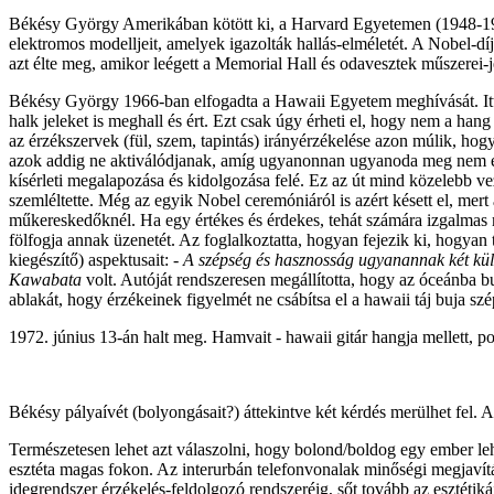
Békésy György Amerikában kötött ki, a Harvard Egyetemen (1948-1966
elektromos modelljeit, amelyek igazolták hallás-elméletét. A Nobel-díj
azt élte meg, amikor leégett a Memorial Hall és odavesztek műszerei-je
Békésy György 1966-ban elfogadta a Hawaii Egyetem meghívását. Itt 
halk jeleket is meghall és ért. Ezt csak úgy érheti el, hogy nem a hang e
az érzékszervek (fül, szem, tapintás) irányérzékelése azon múlik, hogy
azok addig ne aktiválódjanak, amíg ugyanonnan ugyanoda meg nem érkez
kísérleti megalapozása és kidolgozása felé. Ez az út mind közelebb ve
szemléltette. Még az egyik Nobel ceremóniáról is azért késett el, mer
műkereskedőknél. Ha egy értékes és érdekes, tehát számára izgalmas m
fölfogja annak üzenetét. Az foglalkoztatta, hogyan fejezik ki, hogyan
kiegészítő) aspektusait:
- A szépség és hasznosság ugyanannak két kü
Kawabata
volt. Autóját rendszeresen megállította, hogy az óceánba
ablakát, hogy érzékeinek figyelmét ne csábítsa el a hawaii táj buja sz
1972. június 13-án halt meg. Hamvait - hawaii gitár hangja mellett, 
Békésy pályaívét (bolyongásait?) áttekintve két kérdés merülhet fel.
Természetesen lehet azt válaszolni, hogy bolond/boldog egy ember lehe
esztéta magas fokon. Az interurbán telefonvonalak minőségi megjavításá
idegrendszer érzékelés-feldolgozó rendszeréig, sőt tovább az esztétiká