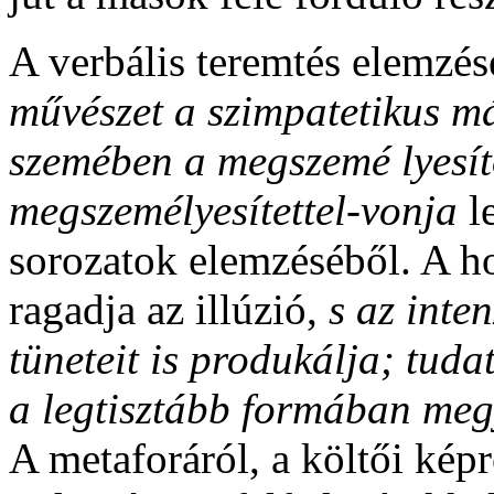
A verbális teremtés elemzés
művészet a szimpatetikus má
szemében a megszemé­ lyesít
megszemélyesítettel-vonja
l
sorozatok elemzéséből. A h
ragadja az illúzió,
s az inten
tüneteit is produkálja; tudat
a legtisztább formában meg
A metaforáról, a költői képr