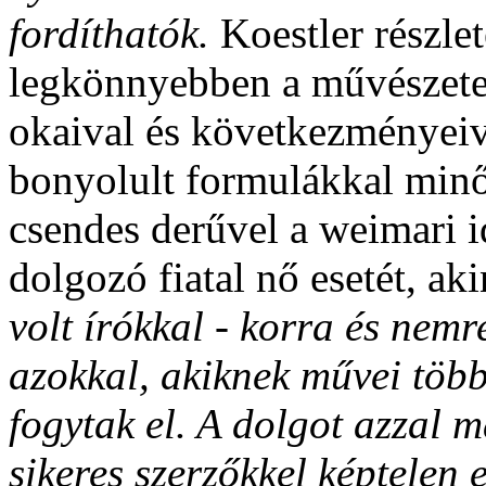
fordíthatók.
Koestler részle
legkönnyebben a művészetek
okaival és következményeiv
bonyolult formulákkal minő
csendes derűvel a weimari i
dolgozó fiatal nő esetét, ak
volt írókkal - korra és nemre
azokkal, akiknek művei töb
fogytak el. A dolgot azzal 
sikeres szerzőkkel képtelen e