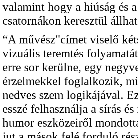
valamint hogy a hiúság és 
csatornákon keresztül állhat
“A művész"címet viselő kéts
vizuális teremtés folyamatát
erre sor kerülne, egy negyve
érzelmekkel foglalkozik, mi
nedves szem logikájával. E
esszé felhasználja a sírás é
humor eszközeiről mondotta
jut a mások felé forduló ré