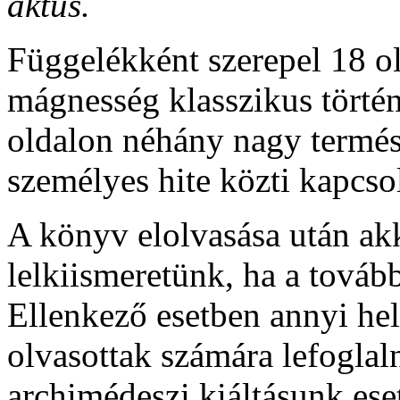
aktus.
Függelékként szerepel 18 ol
mágnesség klasszikus történ
oldalon néhány nagy termés
személyes hite közti kapcsol
A könyv elolvasása után ak
lelkiismeretünk, ha a tová
Ellenkező esetben annyi he
olvasottak számára lefoglaln
archimédeszi kiáltásunk eset