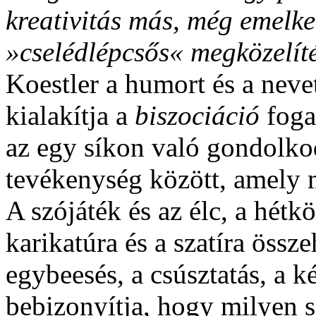
kreativitás más, még emelke
»cselédlépcsős« megközelíté
Koestler a humort és a neve
kialakítja a
biszociáció
foga
az egy síkon való gondolkod
tevékenység között, amely 
A szójáték és az élc, a hétk
karikatúra és a szatíra össze
egybeesés, a csúsztatás, a 
bebizonyítja, hogy milyen 