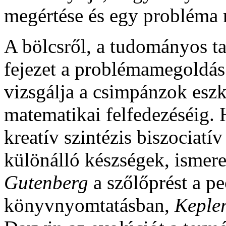
megértése és egy probléma 
A bölcsről, a tudományos t
fejezet a problémamegoldás
vizsgálja a csimpánzok esz
matematikai felfedezéséig.
kreatív szintézis biszociatí
különálló készségek, ismere
Gutenberg
a szőlőprést a pe
könyvnyomtatásban,
Keple