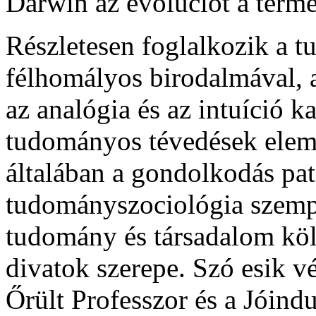
Darwin az evolúciót a termé
Részletesen foglalkozik a tud
félhomályos birodalmával, 
az analógia és az intuíció k
tudományos tévedések elem
általában a gondolkodás pa
tudományszociológia szempo
tudomány és társadalom kö
divatok szerepe. Szó esik vé
Őrült Professzor és a Jóindu