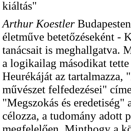
kiáltás"
Arthur Koestler
Budapesten 
életműve betetőzéseként - K
tanácsait is meghallgatva. 
a logikailag másodikat tette
Heurékáját az tartalmazza, 
művészet felfedezései" címe
"Megszokás és eredetiség" a
célozza, a tudomány adott p
megfelelően. Minthogy a kö