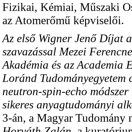
Fizikai, Kémiai, Műszaki O
az Atomerőmű képviselői.
Az első Wigner Jenő Díjat
szavazással Mezei Ferencn
Akadémia és az Academia E
Loránd Tudományegyetem cím
neutron-spin-echo módszer be
sikeres anyagtudományi al
3-án, a Magyar Tudomány n
Horváth Zalán,
a kuratóri