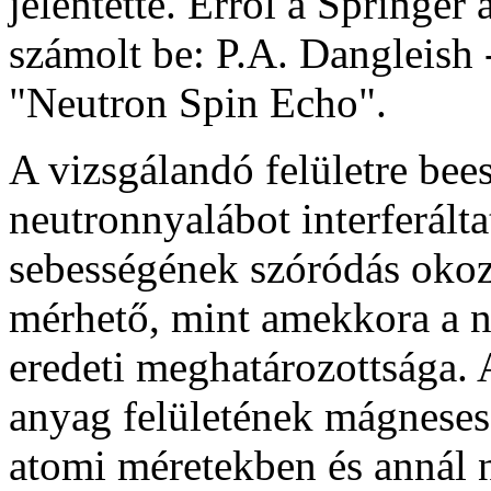
jelentette. Erről a Springer
számolt be: P.A. Dangleish -
"Neutron Spin Echo".
A vizsgálandó felületre bee
neutronnyalábot interferált
sebességének szóródás oko
mérhető, mint amekkora a 
eredeti meghatározottsága. A
anyag felületének mágneses 
atomi méretekben és annál 