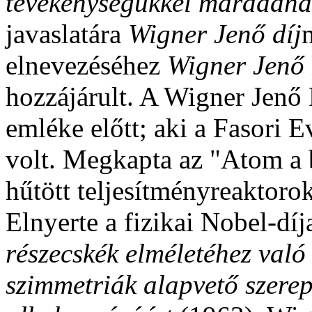
tevékenységükkel maradandó
javaslatára
Wigner Jenő díj
elnevezéséhez
Wigner Jenő
hozzájárult. A Wigner Jenő 
emléke előtt; aki a Fasori
volt. Megkapta az "Atom a b
hűtött teljesítményreaktoro
Elnyerte a fizikai Nobel-díj
részecskék elméletéhez való
szimmetriák alapvető szerep