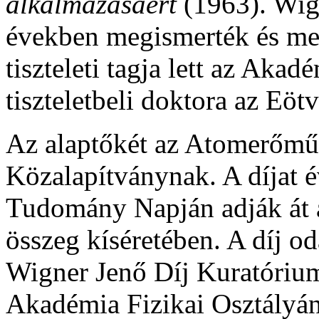
alkalmazásáért
(1963). Wig
években megismerték és meg
tiszteleti tagja lett az Aka
tiszteletbeli doktora az Eö
Az alaptőkét az Atomerőmű 
Közalapítványnak. A díjat 
Tudomány Napján adják át 
összeg kíséretében. A díj o
Wigner Jenő Díj Kuratórium
Akadémia Fizikai Osztályán