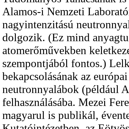
Alamos-i Nemzeti Laborató
nagyintenzitású neutronnyal
dolgozik. (Ez mind anyagt
atomerőművekben keletkezet
szempontjából fontos.) Lel
bekapcsolásának az európai 
neutronnyalábok (például A
felhasználásába. Mezei Fere
magyarul is publikál, évent
Kutatóintézetben, az Eötvö