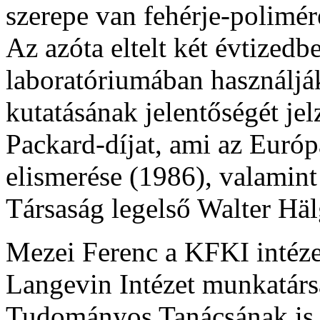
szerepe van fehérje-polimér
Az azóta eltelt két évtized
laboratóriumában használjá
kutatásának jelentőségét je
Packard-díjat, ami az Euró
elismerése (1986), valamint
Társaság legelső Walter Häl
Mezei Ferenc a KFKI intéze
Langevin Intézet munkatárs
Tudományos Tanácsának is v