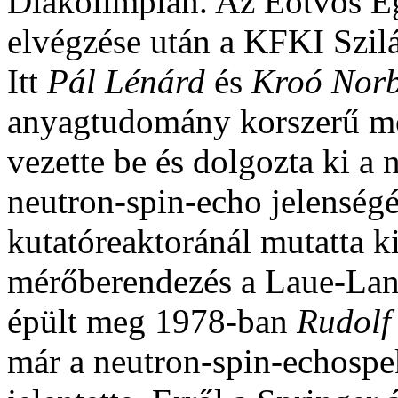
Diákolimpián. Az Eötvös E
elvégzése után a KFKI Szilár
Itt
Pál Lénárd
és
Kroó Nor
anyagtudomány korszerű mó
vezette be és dolgozta ki a
neutron-spin-echo jelenség
kutatóreaktoránál mutatta k
mérőberendezés a Laue-Lan
épült meg 1978-ban
Rudolf
már a neutron-spin-echospe