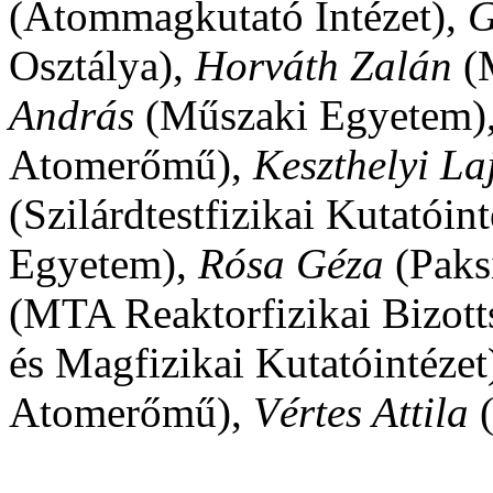
(Atommagkutató Intézet),
G
Osztálya),
Horváth Zalán
(
András
(Műszaki Egyetem)
Atomerőmű),
Keszthelyi La
(Szilárdtestfizikai Kutatóin
Egyetem),
Rósa Géza
(Pak
(MTA Reaktorfizikai Bizott
és Magfizikai Kutatóintézet
Atomerőmű),
Vértes Attila