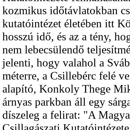
kozmikus időtávlatokban cs
kutatóintézet életében itt 
hosszú idő, és az a tény, ho
nem lebecsülendő teljesítmé
jelenti, hogy valahol a Svá
méterre, a Csillebérc felé 
alapító, Konkoly Thege Mikl
árnyas parkban áll egy sárga
díszeleg a felirat: "A Ma
Csillagászati Kutatóintézete