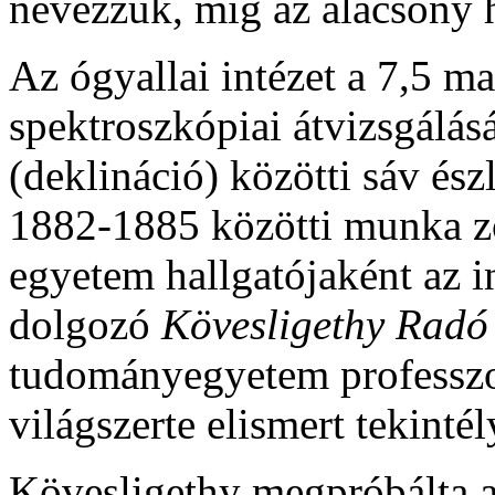
nevezzük, míg az alacsony 
Az ógyallai intézet a 7,5 m
spektroszkópiai átvizsgálásá
(deklináció) közötti sáv ész
1882-1885 közötti munka zö
egyetem hallgatójaként az 
dolgozó
Kövesligethy Radó
tudományegyetem professzo
világszerte elismert tekintély
Kövesligethy megpróbálta a