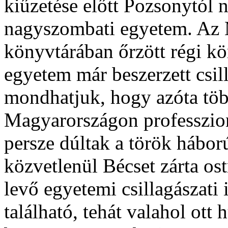
kiűzetése előtt Pozsonytól n
nagyszombati egyetem. Az M
könyvtárában őrzött régi kö
egyetem már beszerzett csill
mondhatjuk, hogy azóta tö
Magyarországon professzion
persze dúltak a török hábor
közvetlenül Bécset zárta o
levő egyetemi csillagászati
található, tehát valahol ott