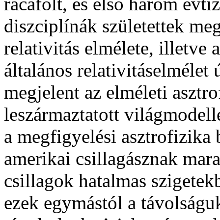
rácáfolt, és első három évt
diszciplínák születettek meg
relativitás elmélete, illet
általános relativitáselmélet
megjelent az elméleti asztro
leszármaztatott világmodel
a megfigyelési asztrofizika
amerikai csillagásznak mar
csillagok hatalmas szigete
ezek egymástól a távolságu