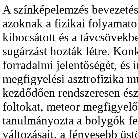
A színképelemzés bevezetése
azoknak a fizikai folyamato
kibocsátott és a távcsövekb
sugárzást hozták létre. Kon
forradalmi jelentőségét, és 
megfigyelési asztrofizika m
kezdődően rendszeresen ész
foltokat, meteor megfigyelő 
tanulmányozta a bolygók fel
változásait, a fényesebb üst