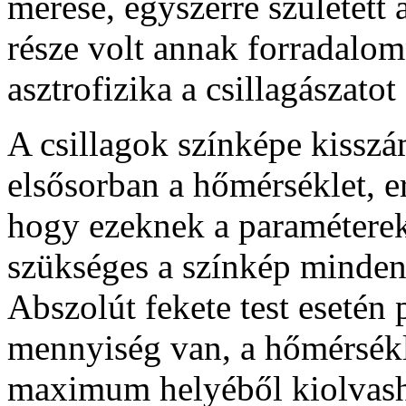
mérése, egyszerre született
része volt annak forradalo
asztrofizika a csillagászatot
A csillagok színképe kisszá
elsősorban a hőmérséklet, e
hogy ezeknek a paramétere
szükséges a színkép minden 
Abszolút fekete test esetén 
mennyiség van, a hőmérsékl
maximum helyéből kiolvasha