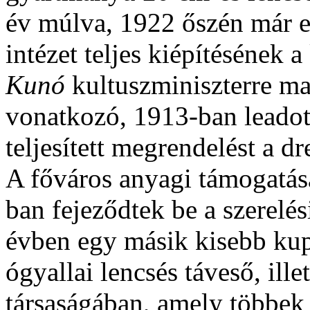
év múlva, 1922 őszén már e
intézet teljes kiépítésének 
Kunó
kultuszminiszterre ma
vonatkozó, 1913-ban leadott
teljesített megrendelést a 
A főváros anyagi támogatás
ban fejeződtek be a szerelé
évben egy másik kisebb kupo
ógyallai lencsés táveső, ill
társaságában, amely többek