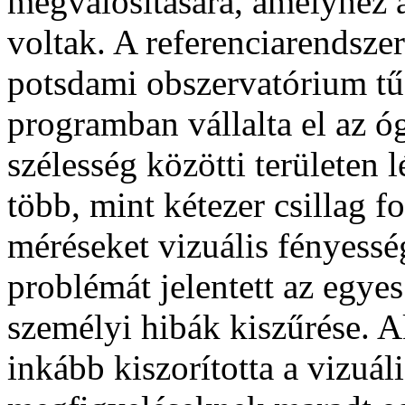
megvalósítására, amelyhez 
voltak. A referenciarendszer
potsdami obszervatórium tűz
programban vállalta el az óg
szélesség közötti területen
több, mint kétezer csillag f
méréseket vizuális fényess
problémát jelentett az egye
személyi hibák kiszűrése. 
inkább kiszorította a vizuál