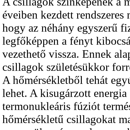
A csillagok színképének a 
éveiben kezdett rendszeres 
hogy az néhány egyszerű fizi
legfőképpen a fényt kibocs
vezethető vissza. Ennek al
csillagok születésükkor for
A hőmérsékletből tehát egyút
lehet. A kisugárzott energia
termonukleáris fúziót term
hőmérsékletű csillagokat ma