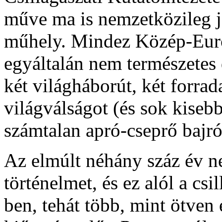
műve ma is nemzetközileg j
műhely. Mindez Közép-Eur
egyáltalán nem természetes 
két világháborút, két forra
világválságot (és sok kisebbe
számtalan apró-cseprő bajró
Az elmúlt néhány száz év n
történelmet, és ez alól a csi
ben, tehát több, mint ötven