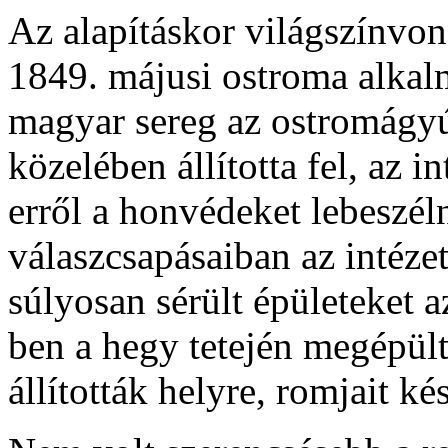
Az alapításkor világszínvon
1849. májusi ostroma alkal
magyar sereg az ostromágyúk
közelében állította fel, az 
erről a honvédeket lebeszéln
válaszcsapásaiban az intéze
súlyosan sérült épületeket a
ben a hegy tetején megépült 
állították helyre, romjait k