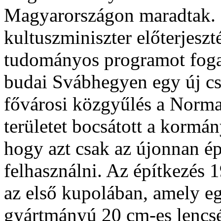
Magyarországon maradtak.
kultuszminiszter előterjeszt
tudományos programot fogad
budai Svábhegyen egy új csil
fővárosi közgyűlés a Norma
területet bocsátott a kormán
hogy azt csak az újonnan ép
felhasználni. Az építkezés 1
az első kupolában, amely e
gyártmányú 20 cm-es lencsé