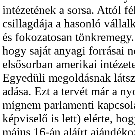
intézetének a sorsa. Attól fé
csillagdája a hasonló vállal
és fokozatosan tönkremegy. 
hogy saját anyagi forrásai 
elsősorban amerikai intézete
Egyedüli megoldásnak látszo
adása. Ezt a tervét már a ny
mígnem parlamenti kapcsol
képviselő is lett) elérte, h
május 16-án aláírt ajándék