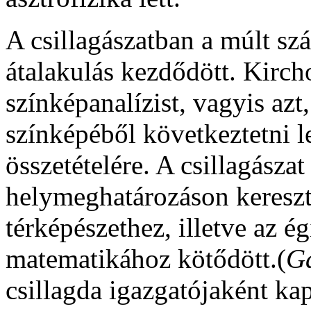
A csillagászatban a múlt sz
átalakulás kezdődött. Kirch
színképanalízist, vagyis az
színképéből következtetni l
összetételére. A csillagászat
helymeghatározáson kereszt
térképészethez, illetve az é
matematikához kötődött.(
G
csillagda igazgatójaként kapt