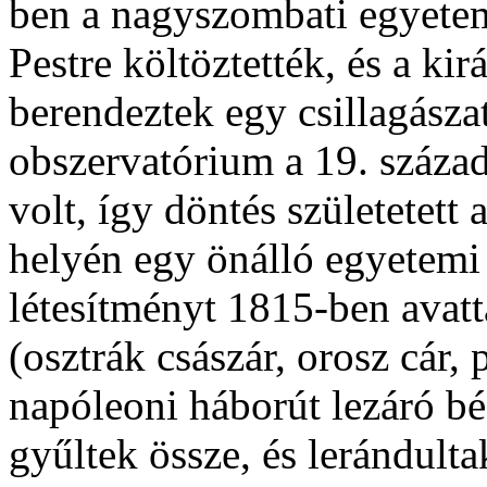
ben a nagyszombati egyete
Pestre költöztették, és a ki
berendeztek egy csillagásza
obszervatórium a 19. század
volt, így döntés születetett 
helyén egy önálló egyetemi 
létesítményt 1815-ben avat
(osztrák császár, orosz cár, 
napóleoni háborút lezáró bé
gyűltek össze, és lerándult