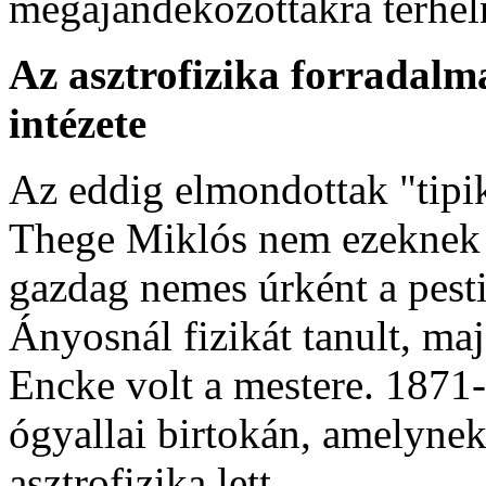
megajándékozottakra terhel
Az asztrofizika forradalm
intézete
Az eddig elmondottak "tipi
Thege Miklós nem ezeknek a
gazdag nemes úrként a pes
Ányosnál fizikát tanult, ma
Encke volt a mestere. 1871-b
ógyallai birtokán, amelynek
asztrofizika lett.