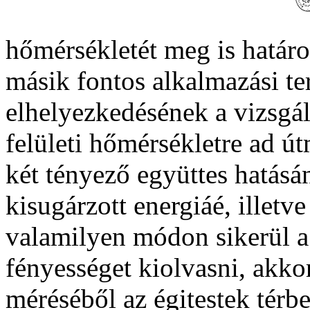
hőmérsékletét meg is határo
másik fontos alkalmazási ter
elhelyezkedésének a vizsgál
felületi hőmérsékletre ad út
két tényező együttes hatásá
kisugárzott energiáé, illetv
valamilyen módon sikerül a
fényességet kiolvasni, akko
méréséből az égitestek térb