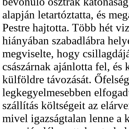
bevonuló osztrák katonasá
alapján letartóztatta, és m
Pestre hajtotta. Több hét vi
hiányában szabadlábra helye
megviselte, hogy csillagdájá
császárnak ajánlotta fel, é
külföldre távozását. Őfelsége
legkegyelmesebben elfogadt
szállítás költségeit az elárv
mivel igazságtalan lenne a 