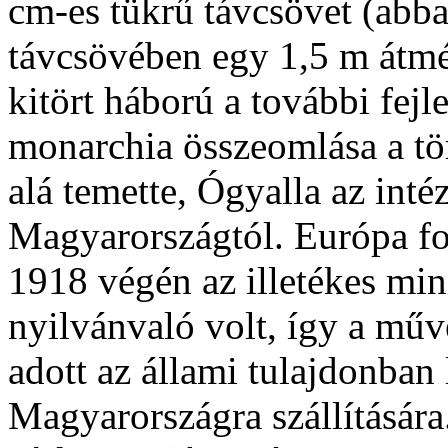
cm-es tükrű távcsövet (abb
távcsövében egy 1,5 m átmé
kitört háború a további fejl
monarchia összeomlása a tö
alá temette, Ógyalla az intéz
Magyarországtól. Európa fo
1918 végén az illetékes min
nyilvánvaló volt, így a műv
adott az állami tulajdonban 
Magyarországra szállítására