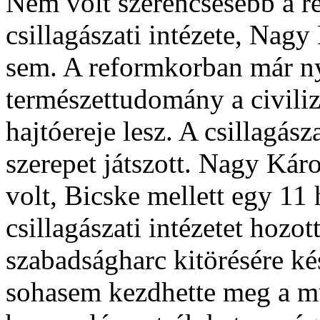
Nem volt szerencsésebb a r
csillagászati intézete, Nag
sem. A reformkorban már ny
természettudomány a civili
hajtóereje lesz. A csillagás
szerepet játszott. Nagy Káro
volt, Bicske mellett egy 11 
csillagászati intézetet hozot
szabadságharc kitörésére ké
sohasem kezdhette meg a m