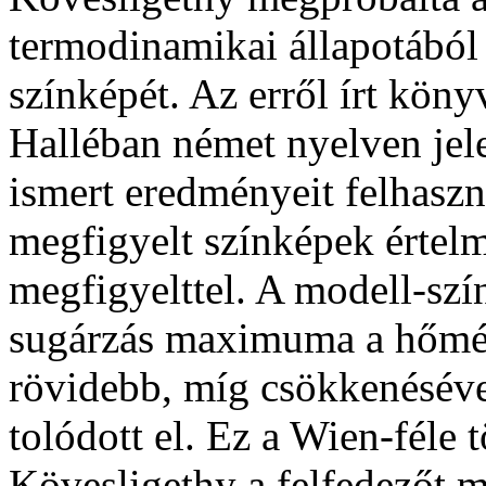
termodinamikai állapotából 
színképét. Az erről írt kön
Halléban német nyelven jel
ismert eredményeit felhaszn
megfigyelt színképek értelm
megfigyelttel. A modell-szí
sugárzás maximuma a hőmér
rövidebb, míg csökkenéséve
tolódott el. Ez a Wien-féle 
Kövesligethy a felfedezőt 