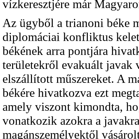
vízkeresztjére már Magyaro
Az ügyből a trianoni béke 
diplomáciai konfliktus kelet
békének arra pontjára hivatk
területekről evakuált javak 
elszállított műszereket. A m
békére hivatkozva ezt megta
amely viszont kimondta, ho
vonatkozik azokra a javakra
magánszemélyektől vásárolt