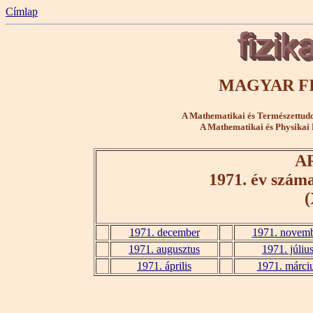
Címlap
MAGYAR FI
A Mathematikai és Természettudo
A Mathematikai és Physikai 
A
1971. év szám
(
1971. december
1971. novem
1971. augusztus
1971. júliu
1971. április
1971. márci